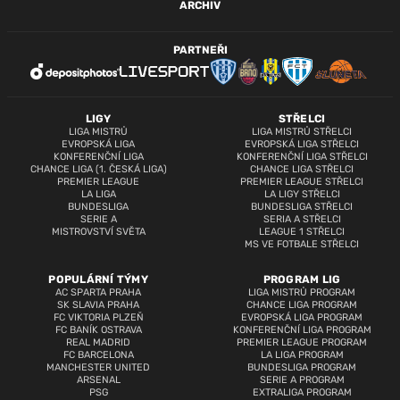
ARCHIV
PARTNEŘI
LIGY
STŘELCI
LIGA MISTRŮ
LIGA MISTRŮ STŘELCI
EVROPSKÁ LIGA
EVROPSKÁ LIGA STŘELCI
KONFERENČNÍ LIGA
KONFERENČNÍ LIGA STŘELCI
CHANCE LIGA (1. ČESKÁ LIGA)
CHANCE LIGA STŘELCI
PREMIER LEAGUE
PREMIER LEAGUE STŘELCI
LA LIGA
LA LIGY STŘELCI
BUNDESLIGA
BUNDESLIGA STŘELCI
SERIE A
SERIA A STŘELCI
MISTROVSTVÍ SVĚTA
LEAGUE 1 STŘELCI
MS VE FOTBALE STŘELCI
POPULÁRNÍ TÝMY
PROGRAM LIG
AC SPARTA PRAHA
LIGA MISTRŮ PROGRAM
SK SLAVIA PRAHA
CHANCE LIGA PROGRAM
FC VIKTORIA PLZEŇ
EVROPSKÁ LIGA PROGRAM
FC BANÍK OSTRAVA
KONFERENČNÍ LIGA PROGRAM
REAL MADRID
PREMIER LEAGUE PROGRAM
FC BARCELONA
LA LIGA PROGRAM
MANCHESTER UNITED
BUNDESLIGA PROGRAM
ARSENAL
SERIE A PROGRAM
PSG
EXTRALIGA PROGRAM