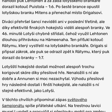
nahodil puk Lehtonen a za záda lotyšského brankáře
dorazil kotouč Puistola – 1:6. Po šesté brance opustil
lotyšskou branku Mitens a přenechal místo Grigalsovi.
Diváci přehršel šancí neviděli ani v poslední třetině, ale
díky efektivitě finských hokejistů viděli alespoň branky. Ve
46. minutě Lotyši chybně střídali, čehož využil Lehtonen
dlouhou přihrávkou na Hämeenaha. Ten přiťukl kotouč
Rätymu, který vystřelil na lotyšského brankáře. Grigals si
připsal zákrok, ale puk se odrazil zpět k Rätymu, který puk
dorazil do branky – 1:7.
Lotyšští hokejisté dostali možnost alespoň trochu
korigovat skóre díky přesilové hře. Nenaložili s ní ale
dobře a Annunen si moc nezachytal. Výhodu přesilové
hry následně dostali i finští hokejisté, ale naložili s ní
stejně efektivně, jako Lotyši.
V těchto chvílích připomínal zápas
světového
šampionátu
spíše přátelské utkání. Na trestnou lavici
musel Lundell a procvičit si přesilovku mohli pro změnu