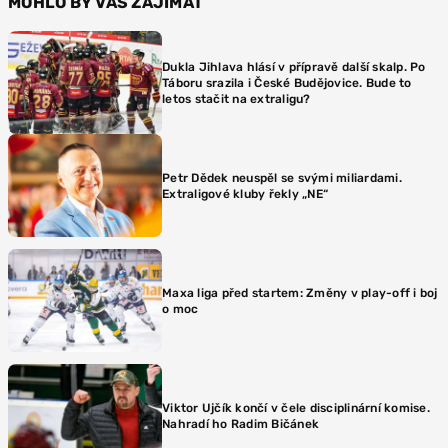
MOHLO BY VÁS ZAJÍMAT
Dukla Jihlava hlásí v přípravě další skalp. Po
Táboru srazila i České Budějovice. Bude to
letos stačit na extraligu?
Petr Dědek neuspěl se svými miliardami.
Extraligové kluby řekly „NE“
Maxa liga před startem: Změny v play-off i boj
o moc
Viktor Ujčík končí v čele disciplinární komise.
Nahradí ho Radim Bičánek