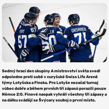
Foto:
Depositphotos
Sedmý hrací den skupiny A mistrovství světa svedl
odpoledne proti sobě v curyšské Swiss Life Areně
týmy Lotyšska a Finska. Pro Lotyše nezačal turnaj
vůbec dobře a během prvních tří zápasů porazili pouze
Němce 2:0. Finové naopak vyhráli všechny tři zápasy a
na dálku svádějí se Švýcary souboj o první místo.