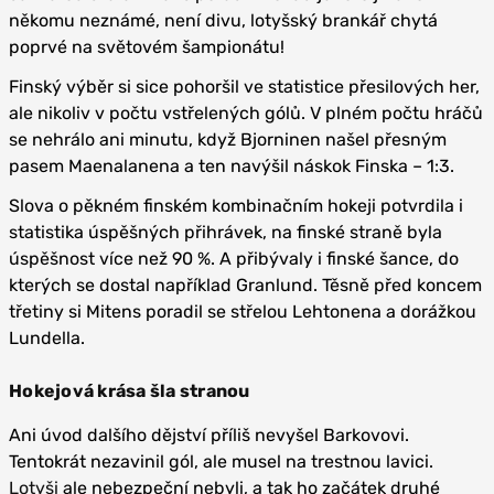
někomu neznámé, není divu, lotyšský brankář chytá
poprvé na světovém šampionátu!
Finský výběr si sice pohoršil ve statistice přesilových her,
ale nikoliv v počtu vstřelených gólů. V plném počtu hráčů
se nehrálo ani minutu, když Bjorninen našel přesným
pasem Maenalanena a ten navýšil náskok Finska – 1:3.
Slova o pěkném finském kombinačním hokeji potvrdila i
statistika úspěšných přihrávek, na finské straně byla
úspěšnost více než 90 %. A přibývaly i finské šance, do
kterých se dostal například Granlund. Těsně před koncem
třetiny si Mitens poradil se střelou Lehtonena a dorážkou
Lundella.
Hokejová krása šla stranou
Ani úvod dalšího dějství příliš nevyšel Barkovovi.
Tentokrát nezavinil gól, ale musel na trestnou lavici.
Lotyši
ale nebezpeční nebyli, a tak ho začátek druhé