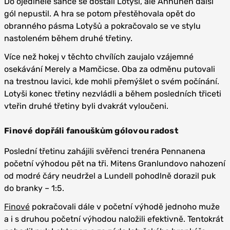
Do ojedinělé šance se dostali Lotyši, ale Annunen další
gól nepustil. A hra se potom přestěhovala opět do
obranného pásma Lotyšů a pokračovalo se ve stylu
nastoleném během druhé třetiny.
Více než hokej v těchto chvílích zaujalo vzájemné
osekávání Merely a Mamčicse. Oba za odměnu putovali
na trestnou lavici, kde mohli přemýšlet o svém počínání.
Lotyši konec třetiny nezvládli a během posledních třiceti
vteřin druhé třetiny byli dvakrát vyloučeni.
Finové dopřáli fanouškům gólovou radost
Poslední třetinu zahájili svěřenci trenéra Pennanena
početní výhodou pět na tři. Mitens Granlundovo nahození
od modré čáry neudržel a Lundell pohodlně dorazil puk
do branky – 1:5.
Finové
pokračovali dále v početní výhodě jednoho muže
a i s druhou početní výhodou naložili efektivně. Tentokrát