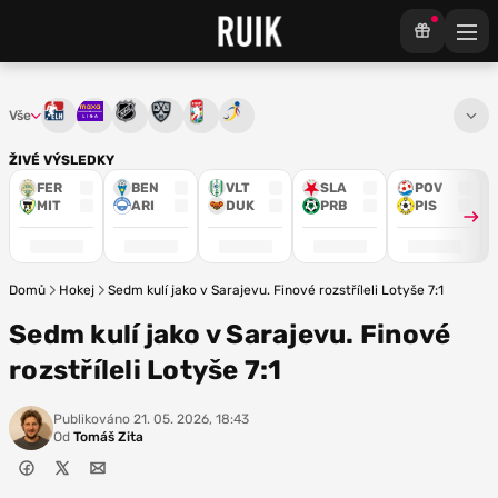
Vše
Tipsport extraliga
Maxa liga
NHL
KHL
Mistrovství světa
Euro Hockey Tour
ŽIVÉ VÝSLEDKY
FER
BEN
VLT
SLA
POV
MIT
ARI
DUK
PRB
PIS
Domů
Hokej
Sedm kulí jako v Sarajevu. Finové rozstříleli Lotyše 7:1
Sedm kulí jako v Sarajevu. Finové
rozstříleli Lotyše 7:1
Publikováno
21. 05. 2026, 18:43
Od
Tomáš Zita