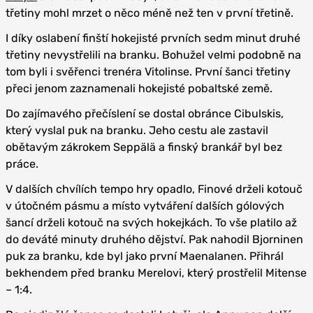
třetiny mohl mrzet o něco méně než ten v první třetině.
I díky oslabení finští hokejisté prvních sedm minut druhé
třetiny nevystřelili na branku. Bohužel velmi podobně na
tom byli i svěřenci trenéra Vitolinse. První šanci třetiny
přeci jenom zaznamenali hokejisté pobaltské země.
Do zajímavého přečíslení se dostal obránce Cibulskis,
který vyslal puk na branku. Jeho cestu ale zastavil
obětavým zákrokem Seppälä a finský brankář byl bez
práce.
V dalších chvílích tempo hry opadlo, Finové drželi kotouč
v útočném pásmu a místo vytváření dalších gólových
šancí drželi kotouč na svých hokejkách. To vše platilo až
do deváté minuty druhého dějství. Pak nahodil Bjorninen
puk za branku, kde byl jako první Maenalanen. Přihrál
bekhendem před branku Merelovi, který prostřelil Mitense
– 1:4.