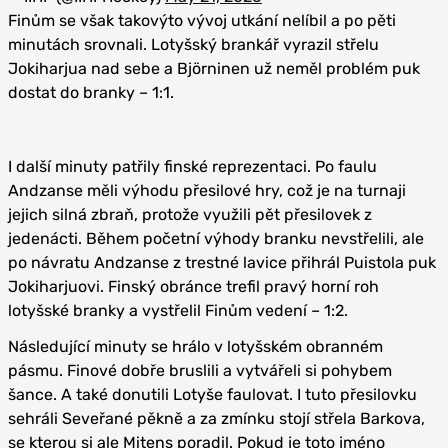
Finům se však takovýto vývoj utkání nelíbil a po pěti
minutách srovnali. Lotyšský brankář vyrazil střelu
Jokiharjua nad sebe a Björninen už neměl problém puk
dostat do branky – 1:1.
I další minuty patřily finské reprezentaci. Po faulu
Andzanse měli výhodu přesilové hry, což je na turnaji
jejich silná zbraň, protože využili pět přesilovek z
jedenácti. Během početní výhody branku nevstřelili, ale
po návratu Andzanse z trestné lavice přihrál Puistola puk
Jokiharjuovi. Finský obránce trefil pravý horní roh
lotyšské branky a vystřelil Finům vedení – 1:2.
Následující minuty se hrálo v lotyšském obranném
pásmu. Finové dobře bruslili a vytvářeli si pohybem
šance. A také donutili Lotyše faulovat. I tuto přesilovku
sehráli Seveřané pěkně a za zmínku stojí střela Barkova,
se kterou si ale Mitens poradil. Pokud je toto jméno