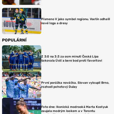
Písmeno V jako symbol regionu. Vsetín odhalil
nové loga a dresy
POPULÁRNÍ
Z 3:0 na 3:3 za osm minut! Česká Lípa
šokovala Ústí a bere bod proti favoritovi
První porážka nováčka. Slovan vyloupil Brno,
rozhodl pohotový Dulay
Foto dne: Ikonická modrooká Marta Kostyuk
zaujala modrým lookem a v Torontu