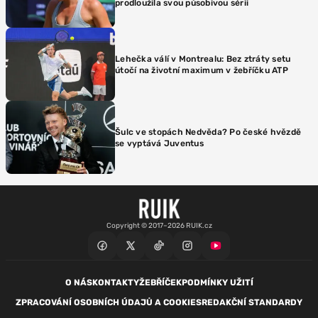
prodloužila svou působivou sérii
Lehečka válí v Montrealu: Bez ztráty setu
útočí na životní maximum v žebříčku ATP
Šulc ve stopách Nedvěda? Po české hvězdě
se vyptává Juventus
Copyright © 2017–2026 RUIK.cz
O NÁS
KONTAKTY
ŽEBŘÍČEK
PODMÍNKY UŽITÍ
ZPRACOVÁNÍ OSOBNÍCH ÚDAJŮ A COOKIES
REDAKČNÍ STANDARDY