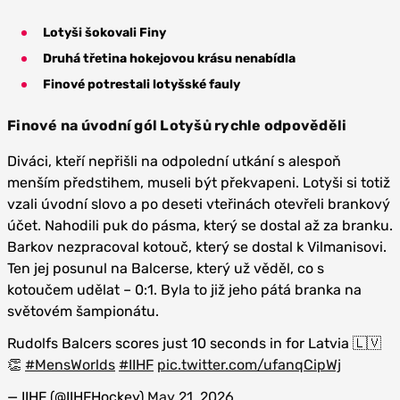
Lotyši šokovali Finy
Druhá třetina hokejovou krásu nenabídla
Finové potrestali lotyšské fauly
Finové na úvodní gól Lotyšů rychle odpověděli
Diváci, kteří nepřišli na odpolední utkání s alespoň
menším předstihem, museli být překvapeni. Lotyši si totiž
vzali úvodní slovo a po deseti vteřinách otevřeli brankový
účet. Nahodili puk do pásma, který se dostal až za branku.
Barkov nezpracoval kotouč, který se dostal k Vilmanisovi.
Ten jej posunul na Balcerse, který už věděl, co s
kotoučem udělat – 0:1. Byla to již jeho pátá branka na
světovém šampionátu.
Rudolfs Balcers scores just 10 seconds in for Latvia 🇱🇻
👏
#MensWorlds
#IIHF
pic.twitter.com/ufanqCipWj
— IIHF (@IIHFHockey)
May 21, 2026