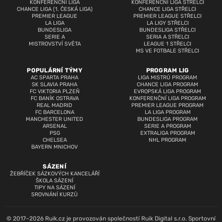
KONFERENČNÍ LIGA
KONFERENČNÍ LIGA STŘELCI
CHANCE LIGA (1. ČESKÁ LIGA)
CHANCE LIGA STŘELCI
PREMIER LEAGUE
PREMIER LEAGUE STŘELCI
LA LIGA
LA LIGY STŘELCI
BUNDESLIGA
BUNDESLIGA STŘELCI
SERIE A
SERIA A STŘELCI
MISTROVSTVÍ SVĚTA
LEAGUE 1 STŘELCI
MS VE FOTBALE STŘELCI
POPULÁRNÍ TÝMY
PROGRAM LIG
AC SPARTA PRAHA
LIGA MISTRŮ PROGRAM
SK SLAVIA PRAHA
CHANCE LIGA PROGRAM
FC VIKTORIA PLZEŇ
EVROPSKÁ LIGA PROGRAM
FC BANÍK OSTRAVA
KONFERENČNÍ LIGA PROGRAM
REAL MADRID
PREMIER LEAGUE PROGRAM
FC BARCELONA
LA LIGA PROGRAM
MANCHESTER UNITED
BUNDESLIGA PROGRAM
ARSENAL
SERIE A PROGRAM
PSG
EXTRALIGA PROGRAM
CHELSEA
NHL PROGRAM
BAYERN MNICHOV
SÁZENÍ
ŽEBŘÍČEK SÁZKOVÝCH KANCELÁŘÍ
ŠKOLA SÁZENÍ
TIPY NA SÁZENÍ
SROVNÁNÍ KURZŮ
© 2017–2026 Ruik.cz je provozován společností Ruik Digital s.r.o. Sportovní