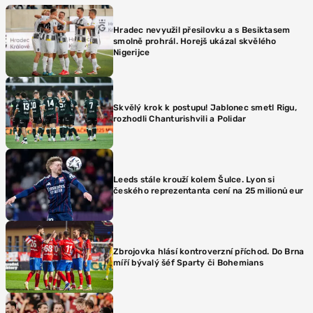
Hradec nevyužil přesilovku a s Besiktasem
smolně prohrál. Horejš ukázal skvělého
Nigerijce
Skvělý krok k postupu! Jablonec smetl Rigu,
rozhodli Chanturishvili a Polidar
Leeds stále krouží kolem Šulce. Lyon si
českého reprezentanta cení na 25 milionů eur
Zbrojovka hlásí kontroverzní příchod. Do Brna
míří bývalý šéf Sparty či Bohemians