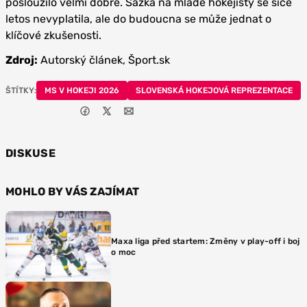
posloužilo velmi dobře. Sázka na mladé hokejisty se sice
letos nevyplatila, ale do budoucna se může jednat o
klíčové zkušenosti.
Zdroj:
Autorský článek, Šport.sk
ŠTÍTKY:
MS V HOKEJI 2026
SLOVENSKÁ HOKEJOVÁ REPREZENTACE
DISKUSE
MOHLO BY VÁS ZAJÍMAT
Maxa liga před startem: Změny v play-off i boj
o moc