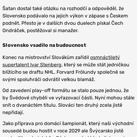
Šatan dostal také otázku na rozhodčí a odpověděl, že
Slovensko podávalo na jejich výkon v zápase s Českem
podnět. Přesto je v dalších dvou duelech pískal Čech
Ondráček, postěžoval si manažer.
Slovensko vsadilo na budoucnost
Konec na mistrovství Slovákům zařídil
osmnáctiletý
supertalent Ivar Stenberg
, který se může stát jedničkou
blížícího se draftu NHL. Forvard Frölundy společně se
svými spoluhráči odvrátil velkou blamáž.
Od zavedení play-off formátu se stalo pouze jednou, že
by Švédové chyběli ve vyřazovací části. Nyní mohou stále
snít o dvanáctém titulu. Slováci ten druhý zcela jistě
nepřidají.
Jako příprava pro domácí šampionát, který naši východní
sousedé budou hostit v roce 2029 ale Švýcarsko jistě