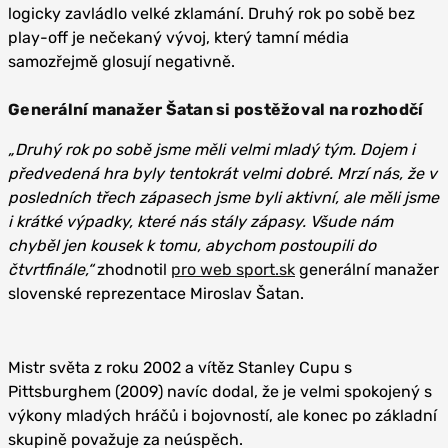
logicky zavládlo velké zklamání. Druhý rok po sobě bez
play-off je nečekaný vývoj, který tamní média
samozřejmě glosují negativně.
Generální manažer Šatan si postěžoval na rozhodčí
„Druhý rok po sobě jsme měli velmi mladý tým. Dojem i
předvedená hra byly tentokrát velmi dobré. Mrzí nás, že v
posledních třech zápasech jsme byli aktivní, ale měli jsme
i krátké výpadky, které nás stály zápasy. Všude nám
chyběl jen kousek k tomu, abychom postoupili do
čtvrtfinále,“
zhodnotil
pro web sport.sk
generální manažer
slovenské reprezentace Miroslav Šatan.
Mistr světa z roku 2002 a vítěz Stanley Cupu s
Pittsburghem (2009) navíc dodal, že je velmi spokojený s
výkony mladých hráčů i bojovností, ale konec po základní
skupině považuje za neúspěch.