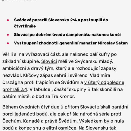
Švédové porazili Slovensko 2:4 a postoupili do
čtvrtfinále
Slováci po dobrém úvodu šampionátu nakonec končí
Vystoupení zhodnotil generální manažer Miroslav Šatan
Věřili si na vyřazovací část, ale nakonec balí kufry po
základní skupině.
Slováci
měli ve Švýcarsku mladý,
ambiciózní a dravý tým, který ale rozhodující zápasy
nezvládl. Klíčový zápas sehráli svěřenci Vladimíra
Országha proti trápícím se Švédům a
v úterý odpoledne
prohráli 2:4
. V tabulce
„české“
skupiny B tak skončili na
pátém místě, o bod za Tre Kronor.
Během úvodních čtyř duelů přitom Slováci získali parádní
porci jedenácti bodů, ale pak přišla náročná série proti
Čechům, Kanadě a právě Švédům. Výsledkem bylo nula
bodů a konec snu o elitní osmičce. Na Slovensku tak