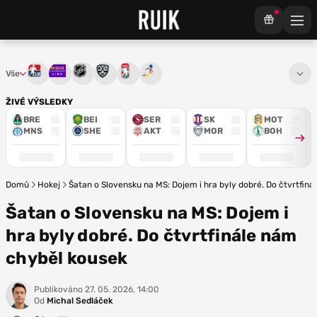
Vše
Tipsport extraliga
Maxa liga
NHL
KHL
Mistrovství světa
Euro Hockey Tour
ŽIVÉ VÝSLEDKY
BRE
BEI
SER
SK
MOT
MNS
SHE
AKT
MOR
BOH
Domů
Hokej
Šatan o Slovensku na MS: Dojem i hra byly dobré. Do čtvrtfin
Šatan o Slovensku na MS: Dojem i
hra byly dobré. Do čtvrtfinále nám
chyběl kousek
Publikováno
27. 05. 2026, 14:00
Od
Michal Sedláček