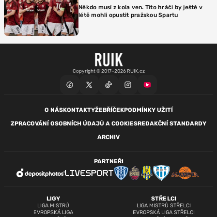
Někdo musí z kola ven. Tito hráči by ještě v
létě mohli opustit pražskou Spartu
Copyright © 2017–2026 RUIK.cz
O NÁS
KONTAKTY
ŽEBŘÍČEK
PODMÍNKY UŽITÍ
ZPRACOVÁNÍ OSOBNÍCH ÚDAJŮ A COOKIES
REDAKČNÍ STANDARDY
ARCHIV
PARTNEŘI
LIGY
STŘELCI
LIGA MISTRŮ
LIGA MISTRŮ STŘELCI
EVROPSKÁ LIGA
EVROPSKÁ LIGA STŘELCI