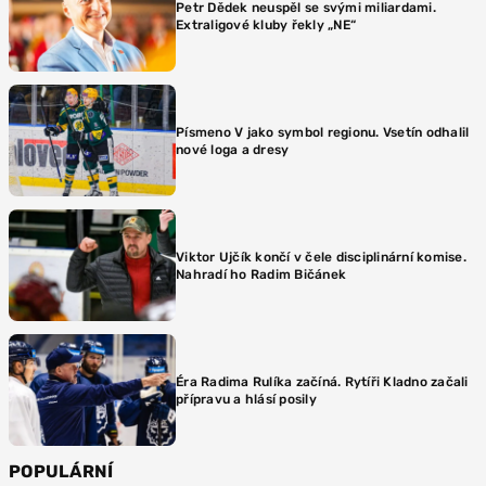
Petr Dědek neuspěl se svými miliardami.
Extraligové kluby řekly „NE“
Písmeno V jako symbol regionu. Vsetín odhalil
nové loga a dresy
Viktor Ujčík končí v čele disciplinární komise.
Nahradí ho Radim Bičánek
Éra Radima Rulíka začíná. Rytíři Kladno začali
přípravu a hlásí posily
POPULÁRNÍ