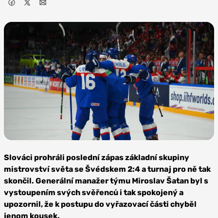
Foto:
Depositphotos
Slováci prohráli poslední zápas základní skupiny
mistrovství světa se Švédskem 2:4 a turnaj pro ně tak
skončil. Generální manažer týmu Miroslav Šatan byl s
vystoupením svých svěřenců i tak spokojený a
upozornil, že k postupu do vyřazovací části chyběl
jenom kousek.