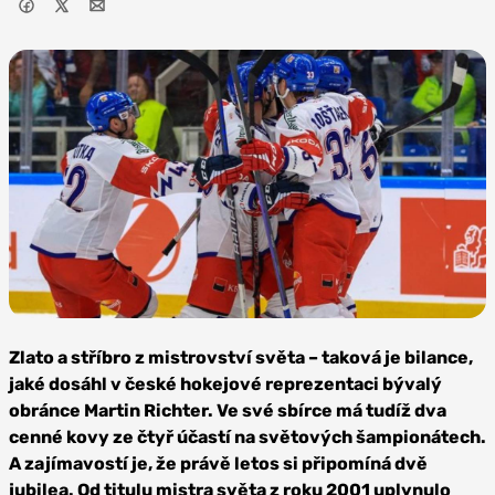
Foto: Vít Golda, HC
Kometa Brno
Zlato a stříbro z mistrovství světa – taková je bilance,
jaké dosáhl v české hokejové reprezentaci bývalý
obránce Martin Richter.
V
e své sbírce
má tudíž
dva
cenné kovy ze čtyř účastí na světových šampionátech.
A zajímavostí je, že právě letos si připomíná
dvě
jubilea. Od titulu mistra světa z roku 2001 uplynulo