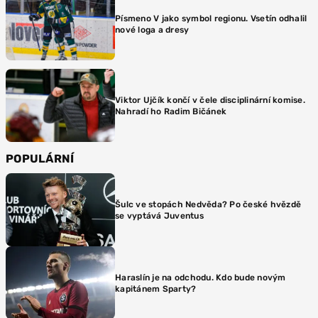
Písmeno V jako symbol regionu. Vsetín odhalil
nové loga a dresy
Viktor Ujčík končí v čele disciplinární komise.
Nahradí ho Radim Bičánek
POPULÁRNÍ
Šulc ve stopách Nedvěda? Po české hvězdě
se vyptává Juventus
Haraslín je na odchodu. Kdo bude novým
kapitánem Sparty?