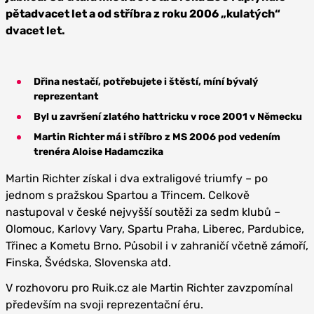
pětadvacet let a od stříbra z roku 2006 „kulatých“
dvacet let.
Dřina nestačí, potřebujete i štěstí, míní bývalý
reprezentant
Byl u završení zlatého hattricku v roce 2001 v Německu
Martin Richter má i stříbro z MS 2006 pod vedením
trenéra Aloise Hadamczika
Martin Richter získal i dva extraligové triumfy – po
jednom s pražskou Spartou a Třincem. Celkově
nastupoval v české nejvyšší soutěži za sedm klubů –
Olomouc, Karlovy Vary, Spartu Praha, Liberec, Pardubice,
Třinec a Kometu Brno. Působil i v zahraničí včetně zámoří,
Finska, Švédska, Slovenska atd.
V rozhovoru pro Ruik.cz ale Martin Richter zavzpomínal
především na svoji reprezentační éru.