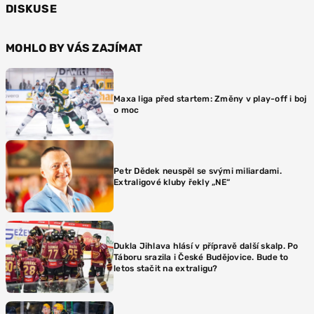
DISKUSE
MOHLO BY VÁS ZAJÍMAT
Maxa liga před startem: Změny v play-off i boj
o moc
Petr Dědek neuspěl se svými miliardami.
Extraligové kluby řekly „NE“
Dukla Jihlava hlásí v přípravě další skalp. Po
Táboru srazila i České Budějovice. Bude to
letos stačit na extraligu?