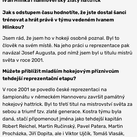
Ivan Hlinka i hannoverský zlatý hattrick
Jak s odstupem času hodnotíte, že jste dostal šanci
trénovat a hrát právě v týmu vedeném Ivanem
Hlinkou?
Jsem rád, že jsem ho v hokeji osobně poznal. Byl to
člověk na svém místě. Na jeho práci u reprezentace pak
navázal Josef Augusta, pod nímž jsem byl u titulu mistrů
světa v roce 2001.
Můžete přiblížit mladším hokejovým příznivcům
tehdejší reprezentační etapu?
V roce 2001 se povedlo české reprezentaci na
šampionátu v německém Hannoveru završit památný
hokejový hattrick. Byl to třetí titul na mistrovství světa za
sebou a triumf tzv. zlaté generace. Kostra týmu byla
daná, stačí připomenout jména jako tehdejší kapitán
Robert Reichel, Martin Ručinský, Pavel Patera, Martin
Procházka, Jiří Dopita, ale i Viktor Ujčík, Tomáš Vlasák,