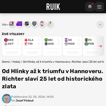
Vše
Tipsport extraliga
Maxa liga
NHL
KHL
Mistrovství světa
Euro Hockey Tour
ŽIVÉ VÝSLEDKY
SER
SLA
BEI
SK
FC
AKT
TRI
SHE
MOR
PRB
Domů
Hokej
Od Hlinky až k triumfu v Hannoveru. Richter slaví 25 let od his
Od Hlinky až k triumfu v Hannoveru.
Richter slaví 25 let od historického
zlata
Publikováno
22. 05. 2026, 14:00
Od
Josef Pešout