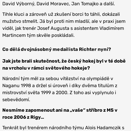
David Výborný, David Moravec, Jan Tomajko a další.
Tihle kluci a zároveň už zkušení borci to táhli, dokázali
mužstvo stmelit. Já byl proti nim mladší, ale v praxi jsem
viděl, jak trenér Josef Augusta s asistentem Vladimírem
Martincem tým skvěle poskládali.
Co dělá dvojnásobný medailista Richter nyní?
Jak jste brali skutečnost, že český hokej byl v té době
na vrcholu v rámci světového hokeje?
Národní tým měl za sebou vítězství na olympiádě v
Naganu 1998 a držel si úroveň i díky dvěma titulům z
mistrovství světa 1999 a 2000. Z toho asi vyplynulo i
sebevědomí.
Nesmíme zapomenout ani na „vaše“ stříbro z MS v
roce 2006 z Rigy…
Tenkrát byl trenérem národního týmu Alois Hadamczik s