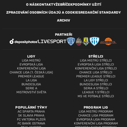
O NÁS
KONTAKTY
ŽEBŘÍČEK
PODMÍNKY UŽITÍ
ZPRACOVÁNÍ OSOBNÍCH ÚDAJŮ A COOKIES
REDAKČNÍ STANDARDY
ARCHIV
PARTNEŘI
LIGY
STŘELCI
LIGA MISTRŮ
LIGA MISTRŮ STŘELCI
EVROPSKÁ LIGA
EVROPSKÁ LIGA STŘELCI
KONFERENČNÍ LIGA
KONFERENČNÍ LIGA STŘELCI
CHANCE LIGA (1. ČESKÁ LIGA)
CHANCE LIGA STŘELCI
PREMIER LEAGUE
PREMIER LEAGUE STŘELCI
LA LIGA
LA LIGY STŘELCI
BUNDESLIGA
BUNDESLIGA STŘELCI
SERIE A
SERIA A STŘELCI
MISTROVSTVÍ SVĚTA
LEAGUE 1 STŘELCI
MS VE FOTBALE STŘELCI
POPULÁRNÍ TÝMY
PROGRAM LIG
AC SPARTA PRAHA
LIGA MISTRŮ PROGRAM
SK SLAVIA PRAHA
CHANCE LIGA PROGRAM
FC VIKTORIA PLZEŇ
EVROPSKÁ LIGA PROGRAM
FC BANÍK OSTRAVA
KONFERENČNÍ LIGA PROGRAM