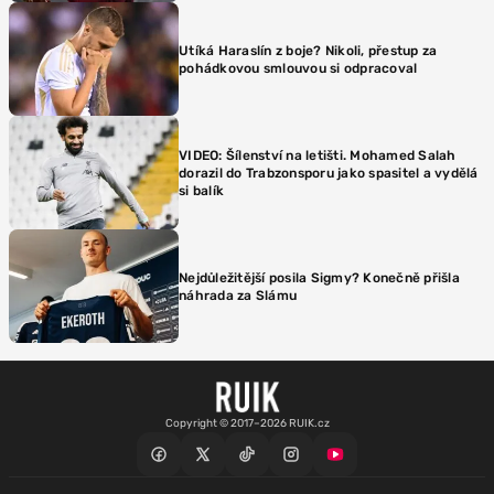
Utíká Haraslín z boje? Nikoli, přestup za
pohádkovou smlouvou si odpracoval
VIDEO: Šílenství na letišti. Mohamed Salah
dorazil do Trabzonsporu jako spasitel a vydělá
si balík
Nejdůležitější posila Sigmy? Konečně přišla
náhrada za Slámu
Copyright © 2017–2026 RUIK.cz