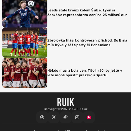
Leeds stále krouží kolem Šulce. Lyon si
českého reprezentanta cení na 25 milionů eur
Zbrojovka hlásí kontroverzní příchod. Do Brna
míří bývalý šéf Sparty či Bohemians
Někdo musí z kola ven. Tito hráči by ještě v
létě mohli opustit pražskou Spartu
Copyright © 2017–2026 RUIK.cz