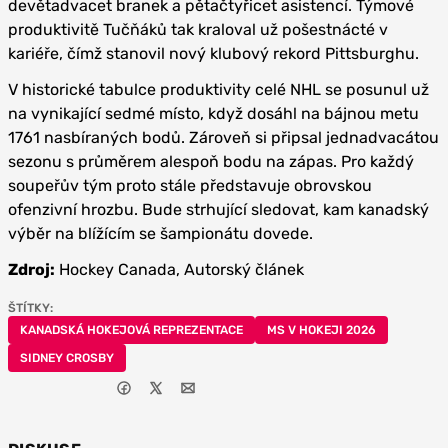
devětadvacet branek a pětačtyřicet asistencí. Týmové
produktivitě Tučňáků tak kraloval už pošestnácté v
kariéře, čímž stanovil nový klubový rekord Pittsburghu.
V historické tabulce produktivity celé NHL se posunul už
na vynikající sedmé místo, když dosáhl na bájnou metu
1761 nasbíraných bodů. Zároveň si připsal jednadvacátou
sezonu s průměrem alespoň bodu na zápas. Pro každý
soupeřův tým proto stále představuje obrovskou
ofenzivní hrozbu. Bude strhující sledovat, kam kanadský
výběr na blížícím se šampionátu dovede.
Zdroj:
Hockey Canada, Autorský článek
ŠTÍTKY:
KANADSKÁ HOKEJOVÁ REPREZENTACE
MS V HOKEJI 2026
SIDNEY CROSBY