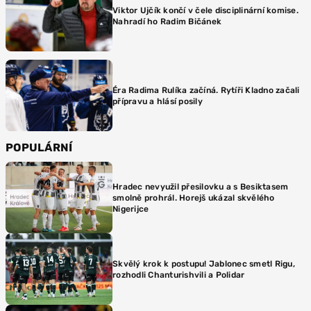
Viktor Ujčík končí v čele disciplinární komise.
Nahradí ho Radim Bičánek
Éra Radima Rulíka začíná. Rytíři Kladno začali
přípravu a hlásí posily
POPULÁRNÍ
Hradec nevyužil přesilovku a s Besiktasem
smolně prohrál. Horejš ukázal skvělého
Nigerijce
Skvělý krok k postupu! Jablonec smetl Rigu,
rozhodli Chanturishvili a Polidar