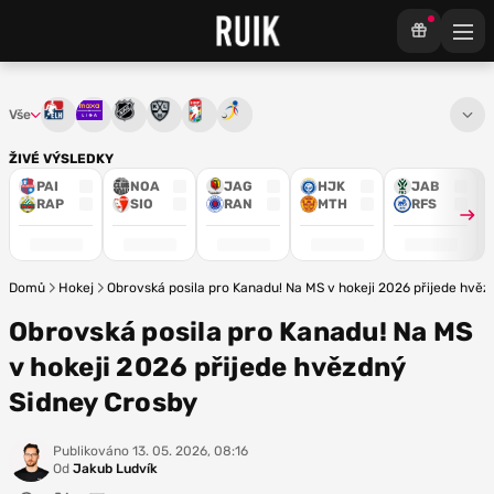
Vše
Tipsport extraliga
Maxa liga
NHL
KHL
Mistrovství světa
Euro Hockey Tour
ŽIVÉ VÝSLEDKY
PAI
NOA
JAG
HJK
JAB
RAP
SIO
RAN
MTH
RFS
Domů
Hokej
Obrovská posila pro Kanadu! Na MS v hokeji 2026 přijede hvě
Obrovská posila pro Kanadu! Na MS
v hokeji 2026 přijede hvězdný
Sidney Crosby
Publikováno
13. 05. 2026, 08:16
Od
Jakub Ludvík