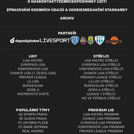
O NÁS
KONTAKTY
ŽEBŘÍČEK
PODMÍNKY UŽITÍ
ZPRACOVÁNÍ OSOBNÍCH ÚDAJŮ A COOKIES
REDAKČNÍ STANDARDY
ARCHIV
PARTNEŘI
LIGY
STŘELCI
LIGA MISTRŮ
LIGA MISTRŮ STŘELCI
EVROPSKÁ LIGA
EVROPSKÁ LIGA STŘELCI
KONFERENČNÍ LIGA
KONFERENČNÍ LIGA STŘELCI
CHANCE LIGA (1. ČESKÁ LIGA)
CHANCE LIGA STŘELCI
PREMIER LEAGUE
PREMIER LEAGUE STŘELCI
LA LIGA
LA LIGY STŘELCI
BUNDESLIGA
BUNDESLIGA STŘELCI
SERIE A
SERIA A STŘELCI
MISTROVSTVÍ SVĚTA
LEAGUE 1 STŘELCI
MS VE FOTBALE STŘELCI
POPULÁRNÍ TÝMY
PROGRAM LIG
AC SPARTA PRAHA
LIGA MISTRŮ PROGRAM
SK SLAVIA PRAHA
CHANCE LIGA PROGRAM
FC VIKTORIA PLZEŇ
EVROPSKÁ LIGA PROGRAM
FC BANÍK OSTRAVA
KONFERENČNÍ LIGA PROGRAM
REAL MADRID
PREMIER LEAGUE PROGRAM