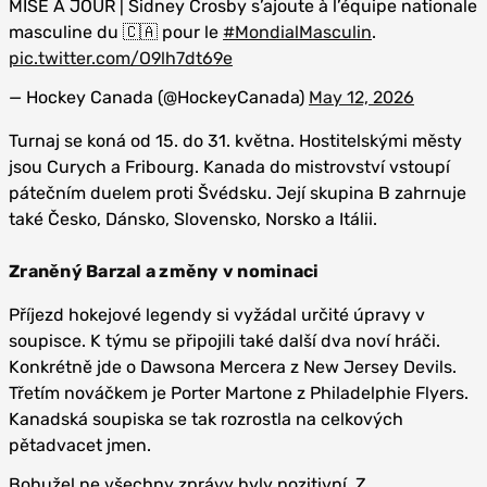
MISE À JOUR | Sidney Crosby s’ajoute à l’équipe nationale
masculine du 🇨🇦 pour le
#MondialMasculin
.
pic.twitter.com/O9lh7dt69e
— Hockey Canada (@HockeyCanada)
May 12, 2026
Turnaj se koná od 15. do 31. května. Hostitelskými městy
jsou Curych a Fribourg. Kanada do mistrovství vstoupí
pátečním duelem proti Švédsku. Její skupina B zahrnuje
také Česko, Dánsko, Slovensko, Norsko a Itálii.
Zraněný Barzal a změny v nominaci
Příjezd hokejové legendy si vyžádal určité úpravy v
soupisce. K týmu se připojili také další dva noví hráči.
Konkrétně jde o Dawsona Mercera z New Jersey Devils.
Třetím nováčkem je Porter Martone z Philadelphie Flyers.
Kanadská soupiska se tak rozrostla na celkových
pětadvacet jmen.
Bohužel ne všechny zprávy byly pozitivní. Z