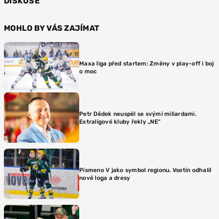
DISKUSE
MOHLO BY VÁS ZAJÍMAT
Maxa liga před startem: Změny v play-off i boj
o moc
Petr Dědek neuspěl se svými miliardami.
Extraligové kluby řekly „NE“
Písmeno V jako symbol regionu. Vsetín odhalil
nové loga a dresy