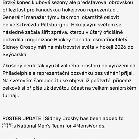
Brzký konec klubové sezony ale představoval obrovskou
příležitost pro
kanadskou hokejovou reprezentaci
.
Generální manažer týmu tak mohl okamžitě oslovit
největší hvězdu Pittsburghu. Hokejovým světem se
následně začala šířit zpráva, kterou v úterý oficiálně
potvrdila i organizace Hockey Canada: osmatřicetiletý
Sidney Crosby
míří na
mistrovství světa v hokeji 2026
do
Švýcarska.
Zkušený centr tak využil volného prostoru po vyřazení od
Philadelphie a reprezentační pozvánku bez váhání přijal.
Na světovém šampionátu se objeví již počtvrté, přičemž
celkově si připíše už devátou účast na velkém seniorském
turnaji.
ROSTER UPDATE | Sidney Crosby has been added to
🇨🇦’s National Men’s Team for
#MensWorlds
.