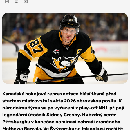
Foto: NHL via
Getty Images
Kanadská hokejová reprezentace hlásí těsně před
startem mistrovství světa 2026 obrovskou posilu. K
národnímu týmu se po vyřazení z play-off NHL připojí
legendární útočník Sidney Crosby. Hvězdný centr
Pittsburghu v konečné nominaci nahradí zraněného
Mathewa Barzala. Ve Švýcarsku se tak pokusí rozšířit