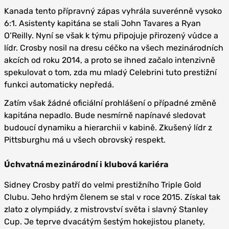
Kanada tento přípravný zápas vyhrála suverénně vysoko
6:1. Asistenty kapitána se stali John Tavares a Ryan
O’Reilly. Nyní se však k týmu připojuje přirozený vůdce a
lídr. Crosby nosil na dresu céčko na všech mezinárodních
akcích od roku 2014, a proto se ihned začalo intenzivně
spekulovat o tom, zda mu mladý Celebrini tuto prestižní
funkci automaticky nepředá.
Zatím však žádné oficiální prohlášení o případné změně
kapitána nepadlo. Bude nesmírně napínavé sledovat
budoucí dynamiku a hierarchii v kabině. Zkušený lídr z
Pittsburghu má u všech obrovský respekt.
Úchvatná mezinárodní i klubová kariéra
Sidney Crosby patří do velmi prestižního Triple Gold
Clubu. Jeho hrdým členem se stal v roce 2015. Získal tak
zlato z olympiády, z mistrovství světa i slavný Stanley
Cup. Je teprve dvacátým šestým hokejistou planety,