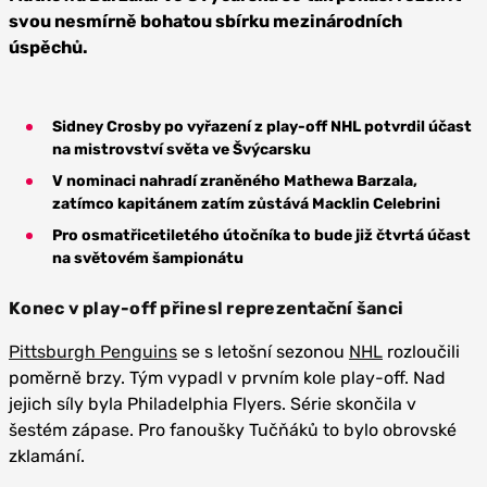
svou nesmírně bohatou sbírku mezinárodních
úspěchů.
Sidney Crosby po vyřazení z play-off NHL potvrdil účast
na mistrovství světa ve Švýcarsku
V nominaci nahradí zraněného Mathewa Barzala,
zatímco kapitánem zatím zůstává Macklin Celebrini
Pro osmatřicetiletého útočníka to bude již čtvrtá účast
na světovém šampionátu
Konec v play-off přinesl reprezentační šanci
Pittsburgh Penguins
se s letošní sezonou
NHL
rozloučili
poměrně brzy. Tým vypadl v prvním kole play-off. Nad
jejich síly byla Philadelphia Flyers. Série skončila v
šestém zápase. Pro fanoušky Tučňáků to bylo obrovské
zklamání.