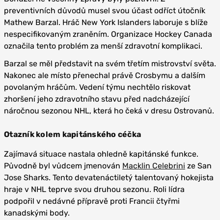
preventivních důvodů musel svou účast odříct útočník
Mathew Barzal. Hráč New York Islanders laboruje s blíže
nespecifikovaným zraněním. Organizace Hockey Canada
označila tento problém za menší zdravotní komplikaci.
Barzal se měl představit na svém třetím mistrovství světa.
Nakonec ale místo přenechal právě Crosbymu a dalším
povolaným hráčům. Vedení týmu nechtělo riskovat
zhoršení jeho zdravotního stavu před nadcházející
náročnou sezonou NHL, která ho čeká v dresu Ostrovanů.
Otazník kolem kapitánského céčka
Zajímavá situace nastala ohledně kapitánské funkce.
Původně byl vůdcem jmenován
Macklin Celebrini
ze San
Jose Sharks. Tento devatenáctiletý talentovaný hokejista
hraje v NHL teprve svou druhou sezonu. Roli lídra
podpořil v nedávné přípravě proti Francii čtyřmi
kanadskými body.