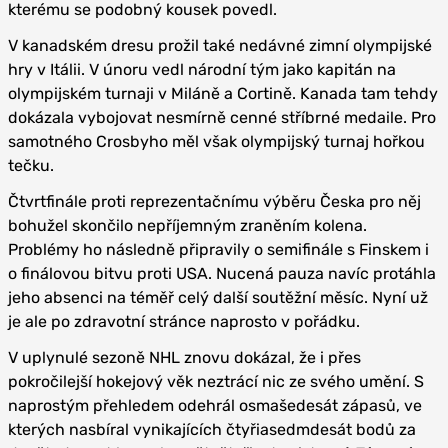
kterému se podobný kousek povedl.
V kanadském dresu prožil také nedávné zimní olympijské
hry v Itálii. V únoru vedl národní tým jako kapitán na
olympijském turnaji v Miláně a Cortině. Kanada tam tehdy
dokázala vybojovat nesmírně cenné stříbrné medaile. Pro
samotného Crosbyho měl však olympijský turnaj hořkou
tečku.
Čtvrtfinále proti reprezentačnímu výběru Česka pro něj
bohužel skončilo nepříjemným zraněním kolena.
Problémy ho následně připravily o semifinále s Finskem i
o finálovou bitvu proti USA. Nucená pauza navíc protáhla
jeho absenci na téměř celý další soutěžní měsíc. Nyní už
je ale po zdravotní stránce naprosto v pořádku.
V uplynulé sezoně NHL znovu dokázal, že i přes
pokročilejší hokejový věk neztrácí nic ze svého umění. S
naprostým přehledem odehrál osmašedesát zápasů, ve
kterých nasbíral vynikajících čtyřiasedmdesát bodů za