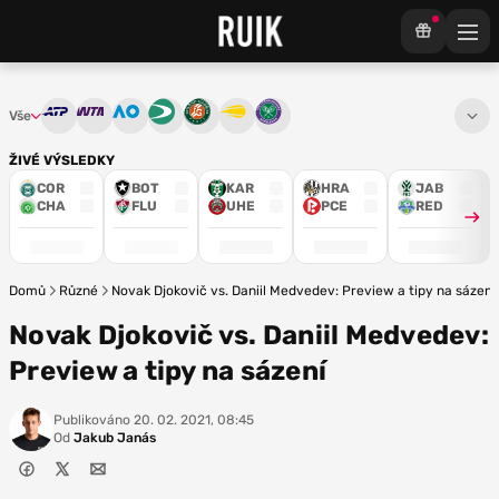
Vše
ATP
WTA
Australian Open
Davis Cup
French Open
US Open
Wimbledon
ŽIVÉ VÝSLEDKY
COR
BOT
KAR
HRA
JAB
CHA
FLU
UHE
PCE
RED
Domů
Různé
Novak Djokovič vs. Daniil Medvedev: Preview a tipy na sázení
Novak Djokovič vs. Daniil Medvedev:
Preview a tipy na sázení
Publikováno
20. 02. 2021, 08:45
Od
Jakub Janás