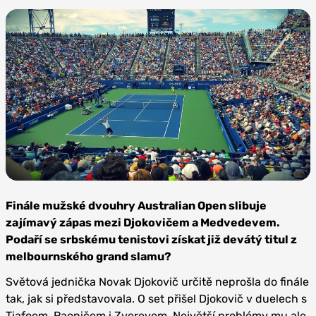
Zdroj:
Pixabay
Finále mužské dvouhry Australian Open slibuje
zajímavý zápas mezi Djokovičem a Medvedevem.
Podaří se srbskému tenistovi získat již devátý titul z
melbournského grand slamu?
Světová jednička Novak Djokovič určitě neprošla do finále
tak, jak si představovala. O set přišel Djokovič v duelech s
Tiafoem, Raoničem i Zverevem. Největší problémy mu ale