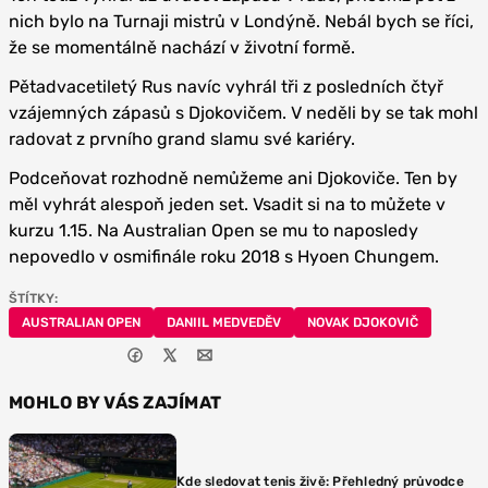
nich bylo na Turnaji mistrů v Londýně. Nebál bych se říci,
že se momentálně nachází v životní formě.
Pětadvacetiletý Rus navíc vyhrál tři z posledních čtyř
vzájemných zápasů s Djokovičem. V neděli by se tak mohl
radovat z prvního grand slamu své kariéry.
Podceňovat rozhodně nemůžeme ani Djokoviče. Ten by
měl vyhrát alespoň jeden set. Vsadit si na to můžete v
kurzu 1.15. Na Australian Open se mu to naposledy
nepovedlo v osmifinále roku 2018 s Hyoen Chungem.
ŠTÍTKY:
AUSTRALIAN OPEN
DANIIL MEDVEDĚV
NOVAK DJOKOVIČ
MOHLO BY VÁS ZAJÍMAT
Kde sledovat tenis živě: Přehledný průvodce