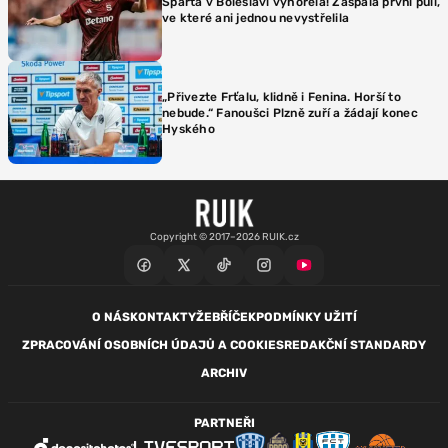
Sparta v Boleslavi vyhořela! Zaspala první půli,
ve které ani jednou nevystřelila
„Přivezte Frťalu, klidně i Fenina. Horší to
nebude.“ Fanoušci Plzně zuří a žádají konec
Hyského
Copyright © 2017–2026 RUIK.cz
O NÁS
KONTAKTY
ŽEBŘÍČEK
PODMÍNKY UŽITÍ
ZPRACOVÁNÍ OSOBNÍCH ÚDAJŮ A COOKIES
REDAKČNÍ STANDARDY
ARCHIV
PARTNEŘI