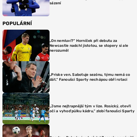
sázení
POPULÁRNÍ
„On nemluví?“ Horníček při debutu za
Newcastle nadchl jistotou, se stopery si ale
nerozuměl
„Priske ven. Sabotuje sezónu, týmu nemá co
dát.“ Fanoušci Sparty nechápou obří rotaci
„Jsme nejtrapnější tým v lize. Rosický, otevři
oči a vyhoď půlku kádru,“ zlobí fanoušci Sparty