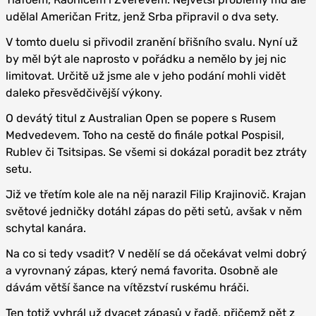
udělal Američan Fritz, jenž Srba připravil o dva sety.
V tomto duelu si přivodil zranění břišního svalu. Nyní už
by měl být ale naprosto v pořádku a nemělo by jej nic
limitovat. Určitě už jsme ale v jeho podání mohli vidět
daleko přesvědčivější výkony.
O devátý titul z Australian Open se popere s Rusem
Medvedevem. Toho na cestě do finále potkal Pospisil,
Rublev či Tsitsipas. Se všemi si dokázal poradit bez ztráty
setu.
Již ve třetím kole ale na něj narazil Filip Krajinovič. Krajan
světové jedničky dotáhl zápas do pěti setů, avšak v něm
schytal kanára.
Na co si tedy vsadit? V nedělí se dá očekávat velmi dobrý
a vyrovnaný zápas, který nemá favorita. Osobně ale
dávám větší šance na vítězství ruskému hráči.
Ten totiž vyhrál už dvacet zápasů v řadě, přičemž pět z