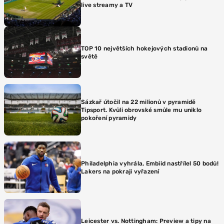
live streamy a TV
TOP 10 největších hokejových stadionů na
světě
Sázkař útočil na 22 milionů v pyramidě
Tipsport. Kvůli obrovské smůle mu uniklo
pokoření pyramidy
Philadelphia vyhrála, Embiid nastřílel 50 bodů!
Lakers na pokraji vyřazení
Leicester vs. Nottingham: Preview a tipy na