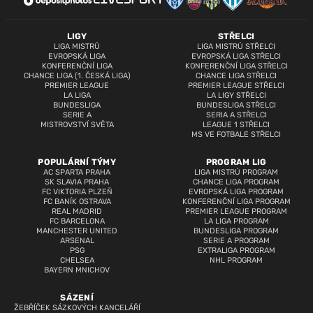
LIGY
STŘELCI
LIGA MISTRŮ
LIGA MISTRŮ STŘELCI
EVROPSKÁ LIGA
EVROPSKÁ LIGA STŘELCI
KONFERENČNÍ LIGA
KONFERENČNÍ LIGA STŘELCI
CHANCE LIGA (1. ČESKÁ LIGA)
CHANCE LIGA STŘELCI
PREMIER LEAGUE
PREMIER LEAGUE STŘELCI
LA LIGA
LA LIGY STŘELCI
BUNDESLIGA
BUNDESLIGA STŘELCI
SERIE A
SERIA A STŘELCI
MISTROVSTVÍ SVĚTA
LEAGUE 1 STŘELCI
MS VE FOTBALE STŘELCI
POPULÁRNÍ TÝMY
PROGRAM LIG
AC SPARTA PRAHA
LIGA MISTRŮ PROGRAM
SK SLAVIA PRAHA
CHANCE LIGA PROGRAM
FC VIKTORIA PLZEŇ
EVROPSKÁ LIGA PROGRAM
FC BANÍK OSTRAVA
KONFERENČNÍ LIGA PROGRAM
REAL MADRID
PREMIER LEAGUE PROGRAM
FC BARCELONA
LA LIGA PROGRAM
MANCHESTER UNITED
BUNDESLIGA PROGRAM
ARSENAL
SERIE A PROGRAM
PSG
EXTRALIGA PROGRAM
CHELSEA
NHL PROGRAM
BAYERN MNICHOV
SÁZENÍ
ŽEBŘÍČEK SÁZKOVÝCH KANCELÁŘÍ