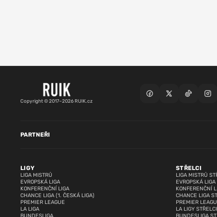
Copyright © 2017–2026 RUIK.cz
PARTNEŘI
LIGY
STŘELCI
LIGA MISTRŮ
LIGA MISTRŮ ST
EVROPSKÁ LIGA
EVROPSKÁ LIGA
KONFERENČNÍ LIGA
KONFERENČNÍ L
CHANCE LIGA (1. ČESKÁ LIGA)
CHANCE LIGA S
PREMIER LEAGUE
PREMIER LEAGU
LA LIGA
LA LIGY STŘELCI
BUNDESLIGA
BUNDESLIGA ST