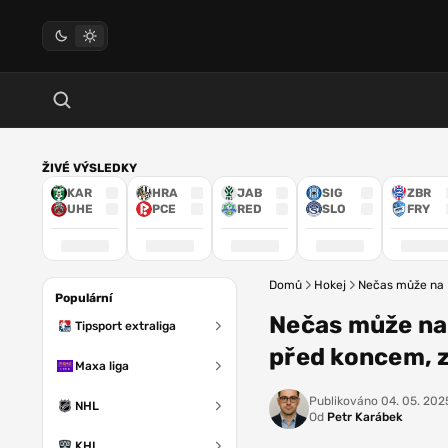
ŽIVÉ VÝSLEDKY
KAR
HRA
JAB
SIG
ZBR
UHE
PCE
RED
SLO
FRY
Domů
Hokej
Nečas může na M
Populární
Nečas může na
Tipsport extraliga
před koncem, z
Maxa liga
Publikováno
04. 05. 202
NHL
Od
Petr Karábek
KHL