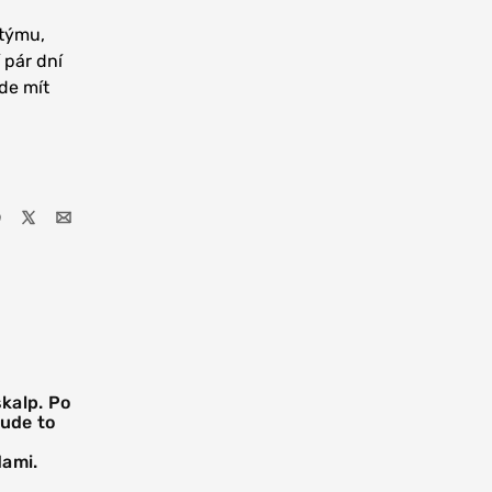
 týmu,
 pár dní
de mít
skalp. Po
Bude to
dami.