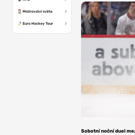
Mistrovství světa
Euro Hockey Tour
Foto: NHL via
Getty Images
Sobotní noční duel me