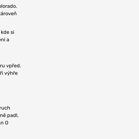
olorado.
zároveň
 kde si
ení a
hru vpřed.
ři výhře
zruch
čně padl,
an O