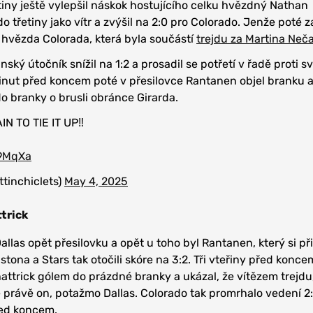
etiny ještě vylepšil náskok hostujícího celku hvězdný Nathan
o třetiny jako vítr a zvýšil na 2:0 pro Colorado. Jenže poté z
 hvězda Colorada, která byla součástí
trejdu za Martina Neč
ský útočník snížil na 1:2 a prosadil se potřetí v řadě proti 
inut před koncem poté v přesilovce Rantanen objel branku 
do branky o brusli obránce Girarda.
 TO TIE IT UP‼️
W9MqXa
ttinchiclets)
May 4, 2025
trick
Dallas opět přesilovku a opět u toho byl Rantanen, který si př
tona a Stars tak otočili skóre na 3:2. Tři vteřiny před konce
hattrick gólem do prázdné branky a ukázal, že vítězem trejdu
 právě on, potažmo Dallas. Colorado tak promrhalo vedení 2:0
řed koncem.