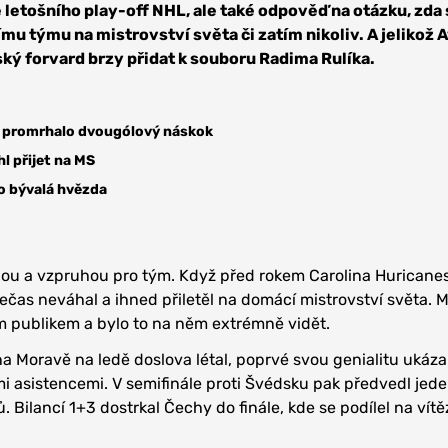
e letošního play-off NHL, ale také odpověď na otázku, zda 
ímu týmu na mistrovství světa či zatím nikoliv. A jelikož
ský forvard brzy přidat k souboru Radima Rulíka.
 promrhalo dvougólový náskok
l přijet na MS
ho bývalá hvězda
l
ilou a vzpruhou pro tým. Když před rokem Carolina Huricane
Nečas neváhal a ihned přiletěl na domácí mistrovství světa. M
m publikem a bylo to na něm extrémně vidět.
 Moravě na ledě doslova létal, poprvé svou genialitu ukázal
 asistencemi. V semifinále proti Švédsku pak předvedl jede
 Bilancí 1+3 dostrkal Čechy do finále, kde se podílel na vítě