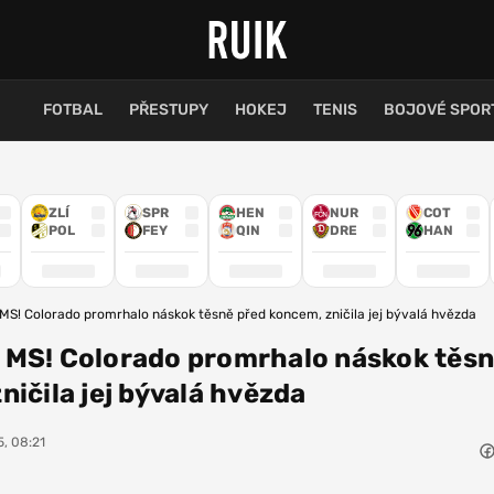
FOTBAL
PŘESTUPY
HOKEJ
TENIS
BOJOVÉ SPOR
ZLÍ
SPR
HEN
NUR
COT
POL
FEY
QIN
DRE
HAN
S! Colorado promrhalo náskok těsně před koncem, zničila jej bývalá hvězda
 MS! Colorado promrhalo náskok těs
ničila jej bývalá hvězda
5, 08:21