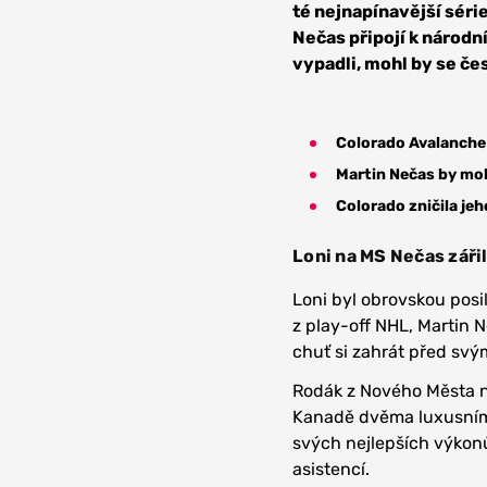
té nejnapínavější séri
Nečas připojí k národn
vypadli, mohl by se če
Colorado Avalanche
Martin Nečas by moh
Colorado zničila je
Loni na MS Nečas záři
Loni byl obrovskou pos
z play-off NHL, Martin 
chuť si zahrát před svý
Rodák z Nového Města na
Kanadě dvěma luxusními
svých nejlepších výkonů.
asistencí.