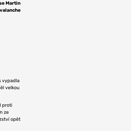
se Martin
 Avalanche
s vypadla
ěl velkou
 proti
n ze
zství opět