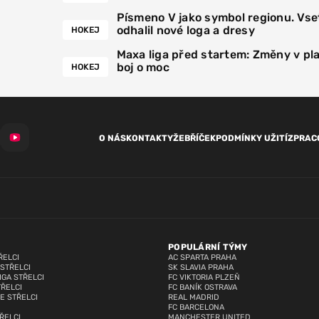
Písmeno V jako symbol regionu. Vse
odhalil nové loga a dresy
HOKEJ
Maxa liga před startem: Změny v pla
boj o moc
HOKEJ
O NÁS
KONTAKTY
ŽEBŘÍČEK
PODMÍNKY UŽITÍ
ZPRAC
POPULÁRNÍ TÝMY
ŘELCI
AC SPARTA PRAHA
 STŘELCI
SK SLAVIA PRAHA
IGA STŘELCI
FC VIKTORIA PLZEŇ
TŘELCI
FC BANÍK OSTRAVA
E STŘELCI
REAL MADRID
FC BARCELONA
ŘELCI
MANCHESTER UNITED