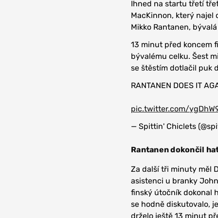
Ihned na startu třetí tř
MacKinnon, který najel d
Mikko Rantanen, bývalá
13 minut před koncem fin
bývalému celku. Šest m
se štěstím dotlačil puk 
RANTANEN DOES IT AGAIN
pic.twitter.com/ygDh
— Spittin' Chiclets (@spi
Rantanen dokončil hat
Za další tři minuty měl 
asistenci u branky Johns
finský útočník dokonal 
se hodně diskutovalo, je
drželo ještě 13 minut p