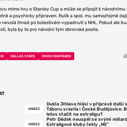
ovu mimo hru o Stanley Cup a může se připojit k národnímu
ně a psychicky připraven. Rulík a spol. mu samozřejmě dají
u nevolá ihned po bolestivém vypadnutí z NHL. Pokud ale bu
stí, byla by to pro národní tým obrovská posila.
HE
DALLAS STARS
MIKKO RANTANEN
AT
Dukla Jihlava hlásí v přípravě další 
Táboru srazila i České Budějovice. 
HOKEJ
letos stačit na extraligu?
Petr Dědek neuspěl se svými miliar
Extraligové kluby řekly „NE“
HOKEJ