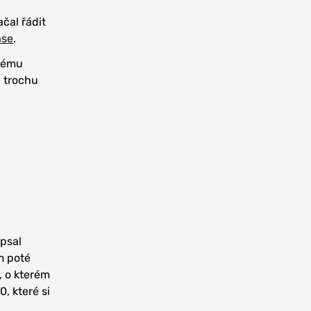
ačal řádit
ase
.
svému
a trochu
ipsal
m poté
, o kterém
, které si