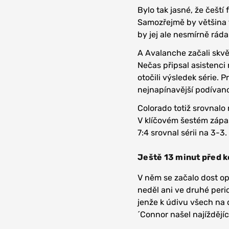
Bylo tak jasné, že čeští
Samozřejmě by většina 
by jej ale nesmírně rád
A Avalanche začali skvěl
Nečas připsal asistenci 
otočili výsledek série. P
nejnapínavější podívanou
Colorado totiž srovnalo
V klíčovém šestém zápa
7:4 srovnal sérii na 3-
Ještě 13 minut před k
V něm se začalo dost op
neděl ani ve druhé peri
jenže k údivu všech na 
´Connor našel najíždějí