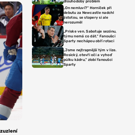
dlouhodobý problém
„On nemluví?“ Horníček při
debutu za Newcastle nadchl
jistotou, se stopery si ale
nerozuměl
„Priske ven. Sabotuje sezónu,
týmu nemá co dát.“ Fanoušci
Sparty nechápou obří rotaci
„Jsme nejtrapnější tým v lize.
Rosický, otevři oči a vyhoď
půlku kádru,“ zlobí fanoušci
Sparty
ozuzlení