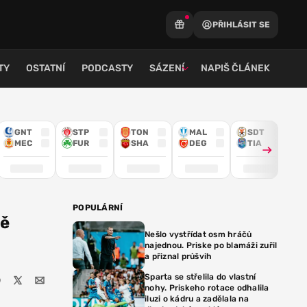
PŘIHLÁSIT SE
TY
OSTATNÍ
PODCASTY
SÁZENÍ
NAPIŠ ČLÁNEK
GNT
STP
TON
MAL
SDT
MEC
FUR
SHA
DEG
TIA
POPULÁRNÍ
ně
Nešlo vystřídat osm hráčů
najednou. Priske po blamáži zuřil
a přiznal průšvih
Sparta se střelila do vlastní
nohy. Priskeho rotace odhalila
iluzi o kádru a zadělala na