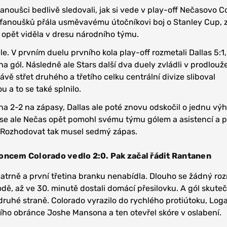
 fanoušci bedlivě sledovali, jak si vede v play-off Nečasovo C
fanoušků přála usměvavému útočníkovi boj o Stanley Cup, 
a opět viděla v dresu národního týmu.
e. V prvním duelu prvního kola play-off rozmetali Dallas 5:1,
na gól. Následně ale Stars další dva duely zvládli v prodlouž
rávě střet druhého a třetího celku centrální divize sliboval
 a to se také splnilo.
 na 2-2 na zápasy, Dallas ale poté znovu odskočil o jednu vý
se ale Nečas opět pomohl svému týmu gólem a asistencí a p
3. Rozhodovat tak musel sedmý zápas.
oncem Colorado vedlo 2:0. Pak začal řádit Rantanen
atrně a první třetina branku nenabídla. Dlouho se žádný ro
odě, až ve 30. minutě dostali domácí přesilovku. A gól skute
druhé straně. Colorado vyrazilo do rychlého protiútoku, Log
cího obránce Joshe Mansona a ten otevřel skóre v oslabení.