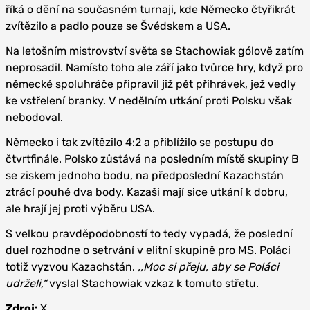
říká o dění na současném turnaji, kde Německo čtyřikrát
zvítězilo a padlo pouze se Švédskem a USA.
Na letošním mistrovství světa se Stachowiak gólově zatím
neprosadil. Namísto toho ale září jako tvůrce hry, když pro
německé spoluhráče připravil již pět přihrávek, jež vedly
ke vstřelení branky. V nedělním utkání proti Polsku však
nebodoval.
Německo i tak zvítězilo 4:2 a přiblížilo se postupu do
čtvrtfinále. Polsko zůstává na posledním místě skupiny B
se ziskem jednoho bodu, na předposlední Kazachstán
ztrácí pouhé dva body. Kazaši mají sice utkání k dobru,
ale hrají jej proti výběru USA.
S velkou pravděpodobností to tedy vypadá, že poslední
duel rozhodne o setrvání v elitní skupině pro MS. Poláci
totiž vyzvou Kazachstán.
‚‚Moc si přeju, aby se Poláci
udrželi,“
vyslal Stachowiak vzkaz k tomuto střetu.
Zdroj:
X