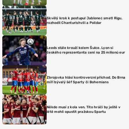
Skvělý krok k postupu! Jablonec smetl Rigu,
rozhodli Chanturishvili a Polidar
Leeds stále krouží kolem Šulce. Lyon si
českého reprezentanta cení na 25 milionů eur
Zbrojovka hlásí kontroverzní příchod. Do Brna
míří bývalý šéf Sparty či Bohemians
Někdo musí z kola ven. Tito hráči by ještě v
létě mohli opustit pražskou Spartu