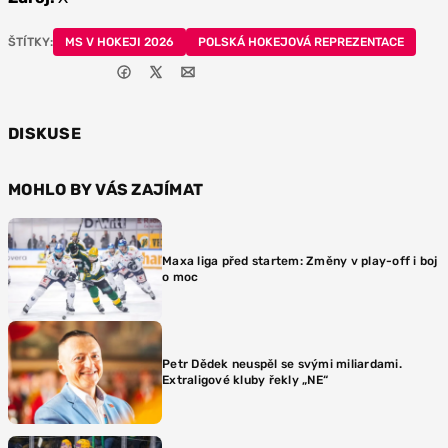
ŠTÍTKY:
MS V HOKEJI 2026
POLSKÁ HOKEJOVÁ REPREZENTACE
DISKUSE
MOHLO BY VÁS ZAJÍMAT
Maxa liga před startem: Změny v play-off i boj
o moc
Petr Dědek neuspěl se svými miliardami.
Extraligové kluby řekly „NE“