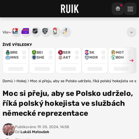
Vše
Tipsport extraliga
Maxa liga
NHL
KHL
Mistrovství světa
Euro Hockey Tour
ŽIVÉ VÝSLEDKY
BRE
BEI
SER
SK
MOT
MNS
SHE
AKT
MOR
BOH
Domů
Hokej
Moc si přeju, aby se Polsko udrželo, říká polský hokejista ve
Moc si přeju, aby se Polsko udrželo,
říká polský hokejista ve službách
německé reprezentace
Publikováno
19. 05. 2024, 14:58
Od
Lukáš Matoušek