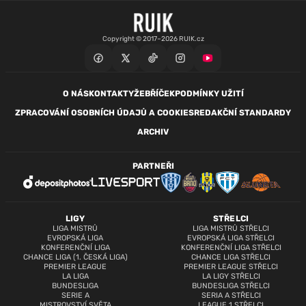
Copyright © 2017–2026 RUIK.cz
O NÁS
KONTAKTY
ŽEBŘÍČEK
PODMÍNKY UŽITÍ
ZPRACOVÁNÍ OSOBNÍCH ÚDAJŮ A COOKIES
REDAKČNÍ STANDARDY
ARCHIV
PARTNEŘI
LIGY
STŘELCI
LIGA MISTRŮ
LIGA MISTRŮ STŘELCI
EVROPSKÁ LIGA
EVROPSKÁ LIGA STŘELCI
KONFERENČNÍ LIGA
KONFERENČNÍ LIGA STŘELCI
CHANCE LIGA (1. ČESKÁ LIGA)
CHANCE LIGA STŘELCI
PREMIER LEAGUE
PREMIER LEAGUE STŘELCI
LA LIGA
LA LIGY STŘELCI
BUNDESLIGA
BUNDESLIGA STŘELCI
SERIE A
SERIA A STŘELCI
MISTROVSTVÍ SVĚTA
LEAGUE 1 STŘELCI