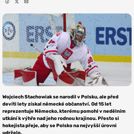
Zdroj:
Depositphotos
Wojciech Stachowiak se narodil v Polsku, ale před
devíti lety získal německé občanství. Od 15 let
reprezentuje Německo, kterému pomohl v nedělním
utkání k výhře nad jeho rodnou krajinou. Přesto si
hokejista přeje, aby se Polsko na nejvyšší úrovni
udrželo.