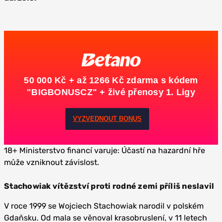
50 000 Kč + až 1266 Kč zdarma s kódem
"BIGBONUSCZ" + živé přenosy 1. Ligy
VYZVEDNOUT BONUS
18+ Ministerstvo financí varuje: Účastí na hazardní hře
může vzniknout závislost.
Stachowiak vítězství proti rodné zemi příliš neslavil
V roce 1999 se Wojciech Stachowiak narodil v polském
Gdaňsku. Od mala se věnoval krasobruslení, v 11 letech