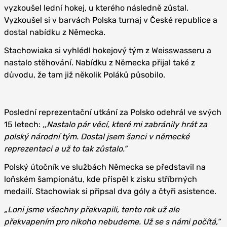
vyzkoušel lední hokej, u kterého následně zůstal.
Vyzkoušel si v barvách Polska turnaj v České republice a
dostal nabídku z Německa.
Stachowiaka si vyhlédl hokejový tým z Weisswasseru a
nastalo stěhování. Nabídku z Německa přijal také z
důvodu, že tam již několik Poláků působilo.
Poslední reprezentační utkání za Polsko odehrál ve svých
15 letech:
‚‚Nastalo pár věcí, které mi zabránily hrát za
polský národní tým. Dostal jsem šanci v německé
reprezentaci a už to tak zůstalo.“
Polský útočník ve službách Německa se představil na
loňském šampionátu, kde přispěl k zisku stříbrných
medailí. Stachowiak si připsal dva góly a čtyři asistence.
„Loni jsme všechny překvapili, tento rok už ale
překvapením pro nikoho nebudeme. Už se s námi počítá,“