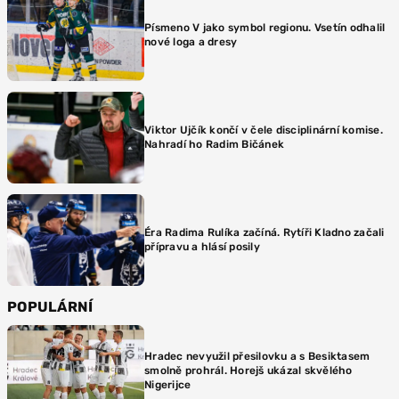
Písmeno V jako symbol regionu. Vsetín odhalil
nové loga a dresy
Viktor Ujčík končí v čele disciplinární komise.
Nahradí ho Radim Bičánek
Éra Radima Rulíka začíná. Rytíři Kladno začali
přípravu a hlásí posily
POPULÁRNÍ
Hradec nevyužil přesilovku a s Besiktasem
smolně prohrál. Horejš ukázal skvělého
Nigerijce