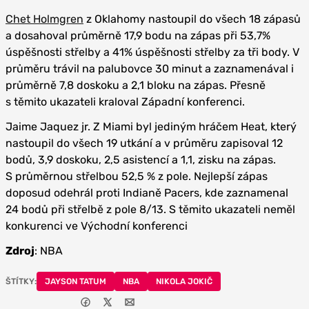
Chet Holmgren
z Oklahomy nastoupil do všech 18 zápasů
a dosahoval průměrně 17,9 bodu na zápas při 53,7%
úspěšnosti střelby a 41% úspěšnosti střelby za tři body. V
průměru trávil na palubovce 30 minut a zaznamenával i
průměrně 7,8 doskoku a 2,1 bloku na zápas. Přesně
s těmito ukazateli kraloval Západní konferenci.
Jaime Jaquez jr. Z Miami byl jediným hráčem Heat, který
nastoupil do všech 19 utkání a v průměru zapisoval 12
bodů, 3,9 doskoku, 2,5 asistencí a 1,1, zisku na zápas.
S průměrnou střelbou 52,5 % z pole. Nejlepší zápas
doposud odehrál proti Indianě Pacers, kde zaznamenal
24 bodů při střelbě z pole 8/13. S těmito ukazateli neměl
konkurenci ve Východní konferenci
Zdroj
: NBA
ŠTÍTKY:
JAYSON TATUM
NBA
NIKOLA JOKIČ