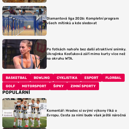
Diamantová liga 2026: Kompletní program
všech mítinků a kde sledovat
Po fotkách nahoře bez další atraktivní snímky.
Ukrajinka Kosťuková září mimo kurty více než
na okruhu WTA.
BASKETBAL
BOWLING
CYKLISTIKA
ESPORT
FLORBAL
GOLF
MOTORSPORT
ŠIPKY
ZIMNÍ SPORTY
POPULÁRNÍ
Komentář: Hradec si svými výkony říká o
Evropu. Cesta za nimi bude však ještě náročná