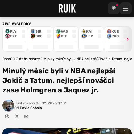
ŽIVÉ VÝSLEDKY
PLY
SIR
VAS
KAI
KUR
EXE
BRO
DIF
LEV
PRO
Domů
Ostatní sporty
Minulý měsíc byli v NBA nejlepší Jokič a Tatum, nejle
Minulý měsíc byli v NBA nejlepší
Jokič a Tatum, nejlepší nováčci
zase Holmgren a Jaquez jr.
Publikováno
08. 12. 2023, 19:31
Od
David Sobola