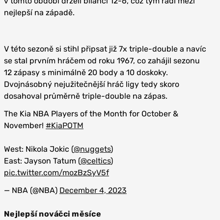
v tomto období drželi bilanci 12-6, což tým řadí mezi
nejlepší na západě.
V této sezoně si stihl připsat již 7x triple-double a navíc
se stal prvním hráčem od roku 1967, co zahájil sezonu
12 zápasy s minimálně 20 body a 10 doskoky.
Dvojnásobný nejužitečnější hráč ligy tedy skoro
dosahoval průměrně triple-double na zápas.
The Kia NBA Players of the Month for October &
November!
#KiaPOTM
West: Nikola Jokic (
@nuggets
)
East: Jayson Tatum (
@celtics
)
pic.twitter.com/mozBzSyV5f
— NBA (@NBA)
December 4, 2023
Nejlepší nováčci měsíce