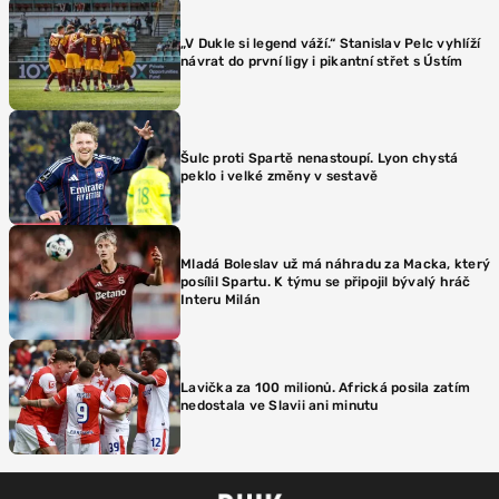
„V Dukle si legend váží.“ Stanislav Pelc vyhlíží
návrat do první ligy i pikantní střet s Ústím
Šulc proti Spartě nenastoupí. Lyon chystá
peklo i velké změny v sestavě
Mladá Boleslav už má náhradu za Macka, který
posílil Spartu. K týmu se připojil bývalý hráč
Interu Milán
Lavička za 100 milionů. Africká posila zatím
nedostala ve Slavii ani minutu