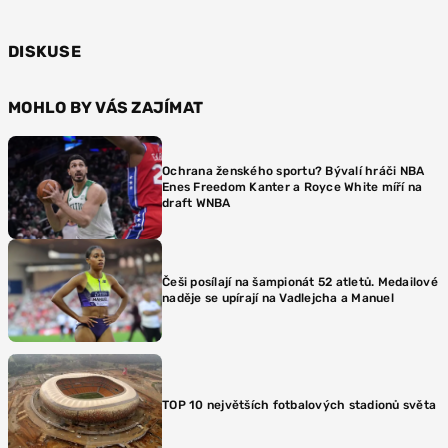
DISKUSE
MOHLO BY VÁS ZAJÍMAT
Ochrana ženského sportu? Bývalí hráči NBA
Enes Freedom Kanter a Royce White míří na
draft WNBA
Češi posílají na šampionát 52 atletů. Medailové
naděje se upírají na Vadlejcha a Manuel
TOP 10 největších fotbalových stadionů světa