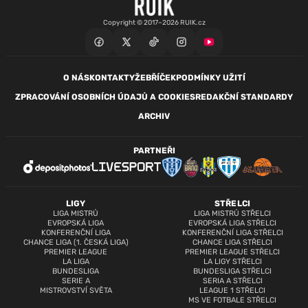
Copyright © 2017–2026 RUIK.cz
O NÁS
KONTAKTY
ŽEBŘÍČEK
PODMÍNKY UŽITÍ
ZPRACOVÁNÍ OSOBNÍCH ÚDAJŮ A COOKIES
REDAKČNÍ STANDARDY
ARCHIV
PARTNEŘI
LIGY
STŘELCI
LIGA MISTRŮ
LIGA MISTRŮ STŘELCI
EVROPSKÁ LIGA
EVROPSKÁ LIGA STŘELCI
KONFERENČNÍ LIGA
KONFERENČNÍ LIGA STŘELCI
CHANCE LIGA (1. ČESKÁ LIGA)
CHANCE LIGA STŘELCI
PREMIER LEAGUE
PREMIER LEAGUE STŘELCI
LA LIGA
LA LIGY STŘELCI
BUNDESLIGA
BUNDESLIGA STŘELCI
SERIE A
SERIA A STŘELCI
MISTROVSTVÍ SVĚTA
LEAGUE 1 STŘELCI
MS VE FOTBALE STŘELCI