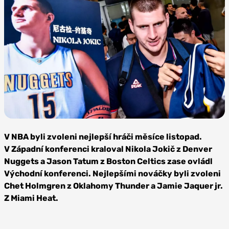
Zdroj:
Depositphotos
V NBA byli zvoleni nejlepší hráči měsíce listopad.
V Západní konferenci kraloval Nikola Jokič z Denver
Nuggets a Jason Tatum z Boston Celtics zase ovládl
Východní konferenci. Nejlepšími nováčky byli zvoleni
Chet Holmgren z Oklahomy Thunder a Jamie Jaquer jr.
Z Miami Heat.