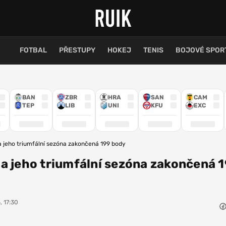
FOTBAL
PŘESTUPY
HOKEJ
TENIS
BOJOVÉ SPOR
BAN
ZBR
HRA
SAN
CAM
TEP
LIB
UNI
KFU
EXC
 jeho triumfální sezóna zakončená 199 body
a jeho triumfální sezóna zakončená 
, 17:30