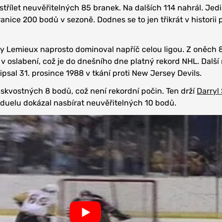
třílet neuvěřitelných 85 branek. Na dalších 114 nahrál. Jed
anice 200 bodů v sezoně. Dodnes se to jen třikrát v historii
dy Lemieux naprosto dominoval napříč celou ligou. Z oněch 
 v oslabení, což je do dnešního dne platný rekord NHL. Další
ipsal 31. prosince 1988 v tkání proti New Jersey Devils.
l skvostných 8 bodů, což není rekordní počin. Ten drží
Darryl 
 duelu dokázal nasbírat neuvěřitelných 10 bodů.