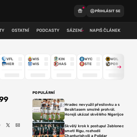
PŘIHLÁSIT SE
TY
OSTATNÍ
PODCASTY
SÁZENÍ
NAPIŠ ČLÁNEK
VFL
WIS
KIN
WYC
WOL
HER
WIS
HAS
STE
POR
POPULÁRNÍ
199
Hradec nevyužil přesilovku a s
Besiktasem smolně prohrál.
Horejš ukázal skvělého Nigerijce
Skvělý krok k postupu! Jablonec
smetl Rigu, rozhodli
Chanturishvili a Polidar