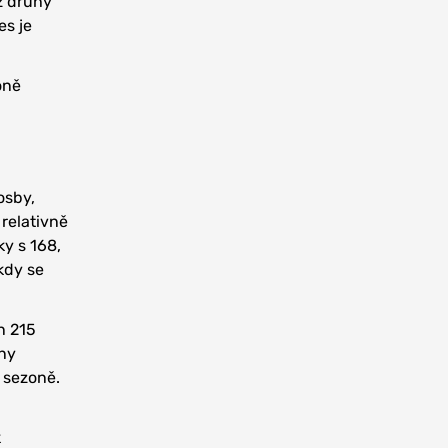
ž druhý
es je
oně
osby,
 relativně
ky s 168,
 kdy se
n 215
ony
 sezoně.
k