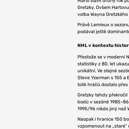
Mario slavil druhý rok 
Gretzky. Ovšem Hartovu 
volba Wayna Gretzkého
Právě Lemieux o sezonu 
podával ještě dominantn
NHL v kontextu histor
Přestože se v moderní 
statistiky z 80. let uka
unikátní. Ve stejné sezó
Steve Yzerman s 155 a Be
tolik hráčů dostalo pře
Gretzky tehdy překročil 
bodů v sezóně 1985–86.
1995/96 nikdo jiný než 
Naopak i hranice 150 bo
vzpomenout na „staré“ č