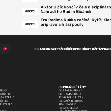
Viktor Ujčík končí v čele disciplinár
Nahradí ho Radim Bičánek
HOKEJ
Éra Radima Rulíka začíná. Rytíři Kla
přípravu a hlásí posily
HOKEJ
O NÁS
KONTAKTY
ŽEBŘÍČEK
PODMÍNKY UŽITÍ
ZPRAC
POPULÁRNÍ TÝMY
ŘELCI
AC SPARTA PRAHA
 STŘELCI
SK SLAVIA PRAHA
IGA STŘELCI
FC VIKTORIA PLZEŇ
TŘELCI
FC BANÍK OSTRAVA
E STŘELCI
REAL MADRID
FC BARCELONA