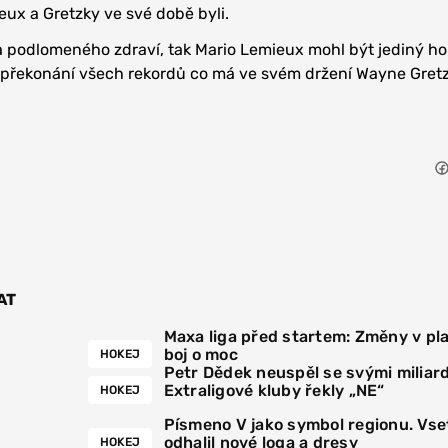
ux a Gretzky ve své době byli.
 podlomeného zdraví, tak Mario Lemieux mohl být jediný hok
 překonání všech rekordů co má ve svém držení Wayne Gretz
AT
Maxa liga před startem: Změny v pla
boj o moc
HOKEJ
Petr Dědek neuspěl se svými miliar
Extraligové kluby řekly „NE“
HOKEJ
Písmeno V jako symbol regionu. Vse
odhalil nové loga a dresy
HOKEJ