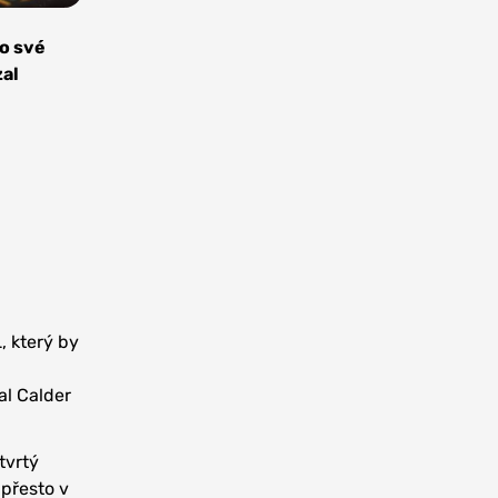
o své
zal
, který by
l Calder
tvrtý
 přesto v