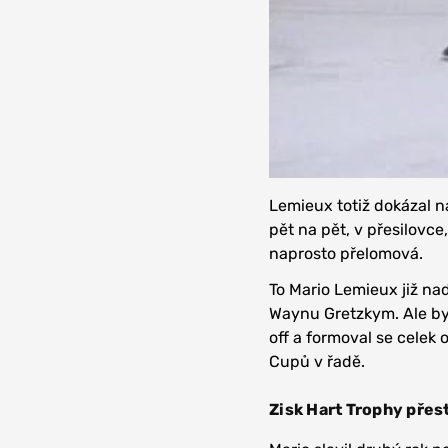
Lemieux totiž dokázal n
pět na pět, v přesilovce
naprosto přelomová.
To Mario Lemieux již na
Waynu Gretzkym. Ale byla
off a formoval se celek 
Cupů v řadě.
Zisk Hart Trophy přesto