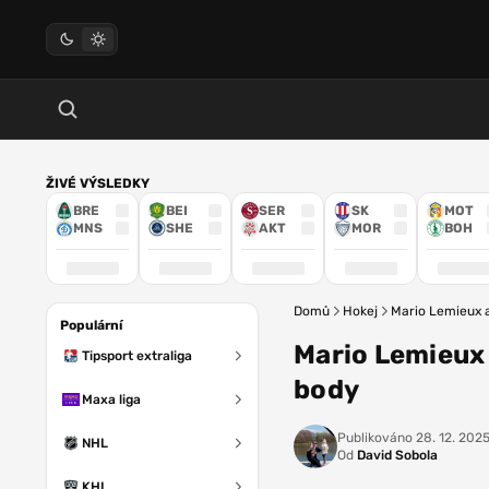
ŽIVÉ VÝSLEDKY
BRE
BEI
SER
SK
MOT
MNS
SHE
AKT
MOR
BOH
Domů
Hokej
Mario Lemieux a
Populární
Mario Lemieux 
Tipsport extraliga
body
Maxa liga
Publikováno
28. 12. 2025
NHL
Od
David Sobola
KHL