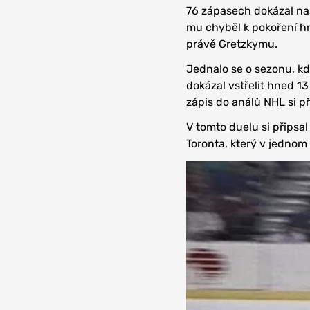
76 zápasech dokázal nas
mu chyběl k pokoření hr
právě Gretzkymu.
Jednalo se o sezonu, k
dokázal vstřelit hned 13
zápis do análů NHL si př
V tomto duelu si připsa
Toronta, který v jednom