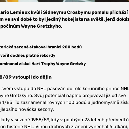
an,
3.0
ario Lemieux kvůli Sidneymu Crosbymu pomalu přichází 
 ve své době to byl jediný hokejista na světě, jenž doká
 počinům Wayne Gretzkyho.
torické sezoně atakoval hranici 200 bodů
vořil dodnes platné rekordy
ominanci získal Hart Trophy Wayne Gretzky
/89 vstoupil do dějin
ři svém vstupu do NHL pasován do role korunního prince NHL
yne Gretzkyho. Svůj potenciál naplno projevoval již od své
4/85. To zaznamenal rovných 100 bodů a jednomyslně získa
ejlepšího nováčka sezony.
vlády v sezoně 1988/89, kdy v pouhých 23 letech předvedl č
ýkon historie NHL. Vinou drobných zranění vynechal 6 utkání,