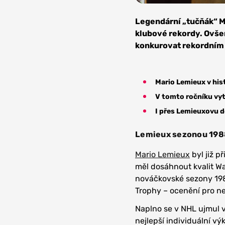
Zdroj: Rick Dikem
CC BY-SA 
Legendární „tučňák“ M
klubové rekordy. Ovšem
konkurovat rekordním
Mario Lemieux v his
V tomto ročníku vyt
I přes Lemieuxovu d
Lemieux sezonou 1988
Mario Lemieux
byl již p
měl dosáhnout kvalit Wa
nováčkovské sezony 198
Trophy – ocenění pro n
Naplno se v NHL ujmul 
nejlepší individuální v