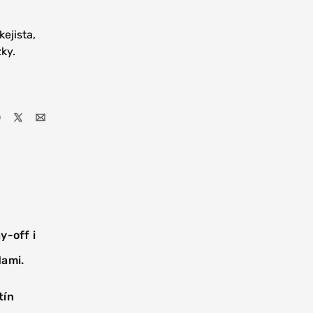
ejista,
ky.
y-off i
dami.
tín