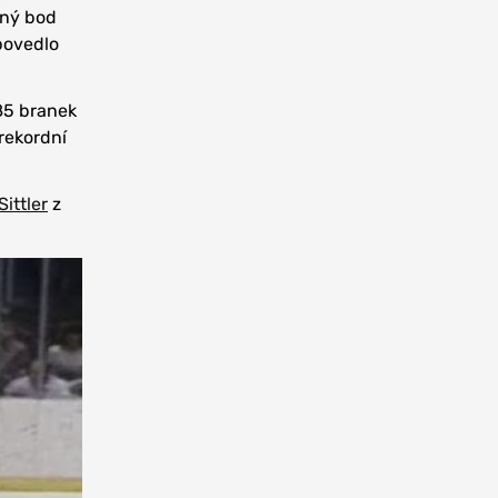
iný bod
 povedlo
85 branek
 rekordní
Sittler
z