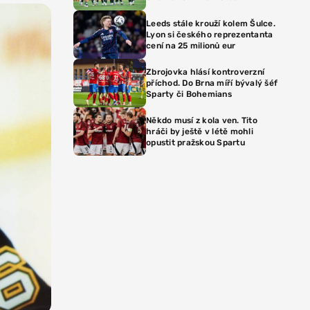
Leeds stále krouží kolem Šulce.
Lyon si českého reprezentanta
cení na 25 milionů eur
Zbrojovka hlásí kontroverzní
příchod. Do Brna míří bývalý šéf
Sparty či Bohemians
Někdo musí z kola ven. Tito
hráči by ještě v létě mohli
opustit pražskou Spartu