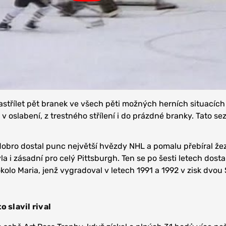
astřílet pět branek ve všech pěti možných herních situacích 
, v oslabení, z trestného střílení i do prázdné branky. Tato s
dobro dostal punc největší hvězdy NHL a pomalu přebíral že
 i zásadní pro celý Pittsburgh. Ten se po šesti letech dosta
okolo Maria, jenž vygradoval v letech 1991 a 1992 v zisk dvou
 slavil rival