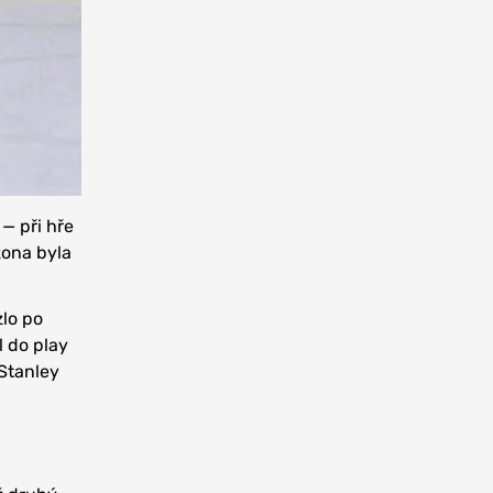
— při hře
ezona byla
zlo po
l do play
 Stanley