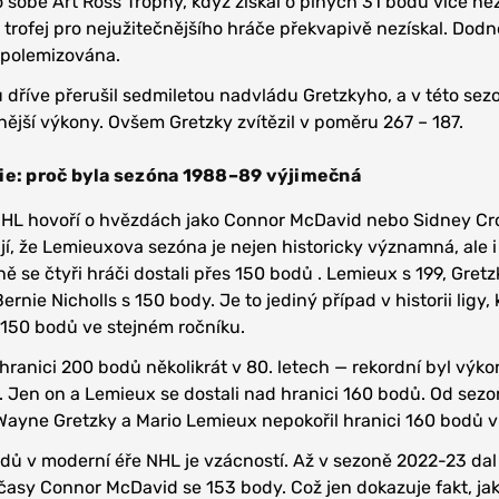
po sobě Art Ross Trophy, když získal o plných 31 bodů více ne
trofej pro nejužitečnějšího hráče překvapivě nezískal. Dodn
 polemizována.
dříve přerušil sedmiletou nadvládu Gretzkyho, a v této sez
ější výkony. Ovšem Gretzky zvítězil v poměru 267 – 187.
ie: proč byla sezóna 1988–89 výjimečná
NHL hovoří o hvězdách jako Connor McDavid nebo Sidney Cr
zují, že Lemieuxova sezóna je nejen historicky významná, ale i
ně se čtyři hráči dostali přes 150 bodů . Lemieux s 199, Gretz
rnie Nicholls s 150 body. Je to jediný případ v historii ligy,
s 150 bodů ve stejném ročníku.
hranici 200 bodů několikrát v 80. letech — rekordní byl výko
 Jen on a Lemieux se dostali nad hranici 160 bodů. Od sez
Wayne Gretzky a Mario Lemieux nepokořil hranici 160 bodů v
dů v moderní éře NHL je vzácností. Až v sezoně 2022-23 dal
asy Connor McDavid se 153 body. Což jen dokazuje fakt, ja