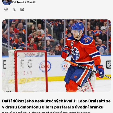
Od
Tomáš Myšák
Zdroj: Canuckeers, Flickr,
Public Domain Mark 1.0
Další důkaz jeho neskutečných kvalit! Leon Draisaitl se
v dresu Edmontonu Oilers postaral o úvodní branku