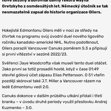
nové sezóny a dorovnal dávný rekord Wayna
Gretzkyho z osmdesátých let. Německý útočník se tak
nesmazatelně zapsal do historie organizace Oilers.
Hokejisté Edmontonu Oilers měli v noci ze středy na
čtvrtek na programu svůj úvodní duel nového ligového
ročníku kanadsko-americké NHL. Nutno podotknout,
Oilers porazili Vancouver Canuks poměrem 5:3 a připisují
si první vítězství v sezóně 2022/23.
Svěřenci Jaye Woodcrofta však museli tento duel otáčet.
Jako první se totiž prosadili hosté, když v čase 01:49
otevřel gólový účet zápasu Elias Pettersson. O 51 vteřin
později skóroval také J.T. Miller a Vancouver rázem na
ledě Edmontonu vedl 2:0.
Canuks dokonce v dalším průběhu utkání přidali i třetí
branku – v úvodu druhé periody využil přesilovku Andrej
Kuzmenko – 3:0.