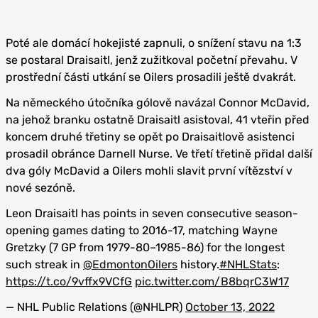
Poté ale domácí hokejisté zapnuli, o snížení stavu na 1:3
se postaral Draisaitl, jenž zužitkoval početní převahu. V
prostřední části utkání se Oilers prosadili ještě dvakrát.
Na německého útočníka gólově navázal Connor McDavid,
na jehož branku ostatně Draisaitl asistoval, 41 vteřin před
koncem druhé třetiny se opět po Draisaitlově asistenci
prosadil obránce Darnell Nurse. Ve třetí třetině přidal další
dva góly McDavid a Oilers mohli slavit první vítězství v
nové sezóně.
Leon Draisaitl has points in seven consecutive season-
opening games dating to 2016-17, matching Wayne
Gretzky (7 GP from 1979-80–1985-86) for the longest
such streak in
@EdmontonOilers
history.
#NHLStats
:
https://t.co/9vffx9VCfG
pic.twitter.com/B8bqrC3W17
— NHL Public Relations (@NHLPR)
October 13, 2022