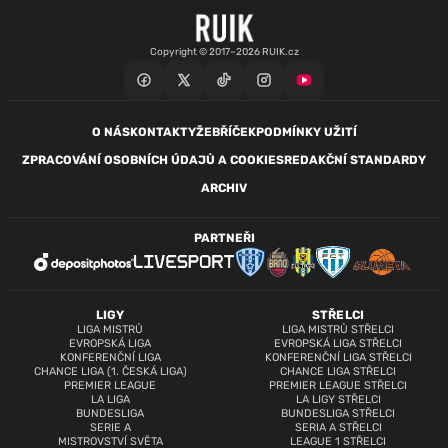
Copyright © 2017–2026 RUIK.cz
O NÁS
KONTAKTY
ŽEBŘÍČEK
PODMÍNKY UŽITÍ
ZPRACOVÁNÍ OSOBNÍCH ÚDAJŮ A COOKIES
REDAKČNÍ STANDARDY
ARCHIV
PARTNEŘI
LIGY
STŘELCI
LIGA MISTRŮ
LIGA MISTRŮ STŘELCI
EVROPSKÁ LIGA
EVROPSKÁ LIGA STŘELCI
KONFERENČNÍ LIGA
KONFERENČNÍ LIGA STŘELCI
CHANCE LIGA (1. ČESKÁ LIGA)
CHANCE LIGA STŘELCI
PREMIER LEAGUE
PREMIER LEAGUE STŘELCI
LA LIGA
LA LIGY STŘELCI
BUNDESLIGA
BUNDESLIGA STŘELCI
SERIE A
SERIA A STŘELCI
MISTROVSTVÍ SVĚTA
LEAGUE 1 STŘELCI