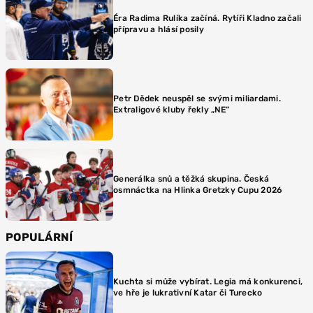
Éra Radima Rulíka začíná. Rytíři Kladno začali
přípravu a hlásí posily
Petr Dědek neuspěl se svými miliardami.
Extraligové kluby řekly „NE“
Generálka snů a těžká skupina. Česká
osmnáctka na Hlinka Gretzky Cupu 2026
POPULÁRNÍ
Kuchta si může vybírat. Legia má konkurenci,
ve hře je lukrativní Katar či Turecko