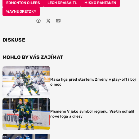
EDMONTON OILERS
LEON DRAISAITL
MIKKO RANTANEN
WAYNE GRETZKY
DISKUSE
MOHLO BY VÁS ZAJÍMAT
Maxa liga před startem: Změny v play-off i boj
o moc
Písmeno V jako symbol regionu. Vsetín odhalil
nové loga a dresy