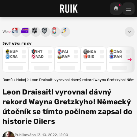
Vše
Tipsport extraliga
Maxa liga
NHL
KHL
Mistrovství světa
Euro Hockey Tour
ŽIVÉ VÝSLEDKY
KUP
INT
PAI
NOA
JAG
CRA
VAD
RAP
SIO
RAN
Domů
Hokej
Leon Draisaitl vyrovnal dávný rekord Wayna Gretzkyho! Německ
Leon Draisaitl vyrovnal dávný
rekord Wayna Gretzkyho! Německý
útočník se tímto počinem zapsal do
historie Oilers
Publikováno
13. 10. 2022, 12:00