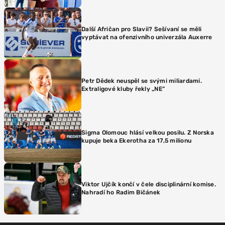
Další Afričan pro Slavii? Sešívaní se měli
vyptávat na ofenzivního univerzála Auxerre
Petr Dědek neuspěl se svými miliardami.
Extraligové kluby řekly „NE“
Sigma Olomouc hlásí velkou posilu. Z Norska
kupuje beka Ekerotha za 17,5 milionu
Viktor Ujčík končí v čele disciplinární komise.
Nahradí ho Radim Bičánek