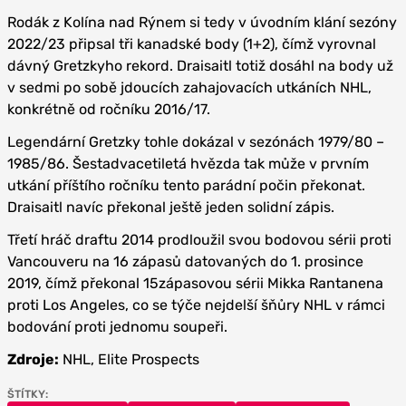
Rodák z Kolína nad Rýnem si tedy v úvodním klání sezóny
2022/23 připsal tři kanadské body (1+2), čímž vyrovnal
dávný Gretzkyho rekord. Draisaitl totiž dosáhl na body už
v sedmi po sobě jdoucích zahajovacích utkáních NHL,
konkrétně od ročníku 2016/17.
Legendární Gretzky tohle dokázal v sezónách 1979/80 –
1985/86. Šestadvacetiletá hvězda tak může v prvním
utkání příštího ročníku tento parádní počin překonat.
Draisaitl navíc překonal ještě jeden solidní zápis.
Třetí hráč draftu 2014 prodloužil svou bodovou sérii proti
Vancouveru na 16 zápasů datovaných do 1. prosince
2019, čímž překonal 15zápasovou sérii Mikka Rantanena
proti Los Angeles, co se týče nejdelší šňůry NHL v rámci
bodování proti jednomu soupeři.
Zdroje:
NHL, Elite Prospects
ŠTÍTKY: