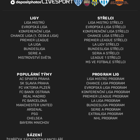
LIGY
STŘELCI
LIGA MISTRŮ
LIGA MISTRŮ STŘELCI
EVROPSKÁ LIGA
EVROPSKÁ LIGA STŘELCI
KONFERENČNÍ LIGA
KONFERENČNÍ LIGA STŘELCI
CHANCE LIGA (1. ČESKÁ LIGA)
CHANCE LIGA STŘELCI
PREMIER LEAGUE
PREMIER LEAGUE STŘELCI
LA LIGA
LA LIGY STŘELCI
BUNDESLIGA
BUNDESLIGA STŘELCI
SERIE A
SERIA A STŘELCI
MISTROVSTVÍ SVĚTA
LEAGUE 1 STŘELCI
MS VE FOTBALE STŘELCI
POPULÁRNÍ TÝMY
PROGRAM LIG
AC SPARTA PRAHA
LIGA MISTRŮ PROGRAM
SK SLAVIA PRAHA
CHANCE LIGA PROGRAM
FC VIKTORIA PLZEŇ
EVROPSKÁ LIGA PROGRAM
FC BANÍK OSTRAVA
KONFERENČNÍ LIGA PROGRAM
REAL MADRID
PREMIER LEAGUE PROGRAM
FC BARCELONA
LA LIGA PROGRAM
MANCHESTER UNITED
BUNDESLIGA PROGRAM
ARSENAL
SERIE A PROGRAM
PSG
EXTRALIGA PROGRAM
CHELSEA
NHL PROGRAM
BAYERN MNICHOV
SÁZENÍ
ŽEBŘÍČEK SÁZKOVÝCH KANCELÁŘÍ