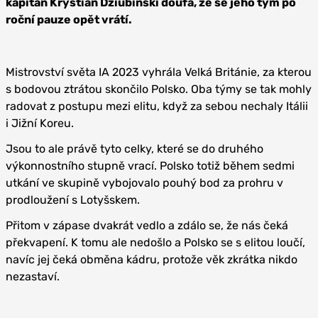
kapitán Krystian Dziubinski doufá, že se jeho tým po
roční pauze opět vrátí.
Mistrovství světa IA 2023 vyhrála Velká Británie, za kterou
s bodovou ztrátou skončilo Polsko. Oba týmy se tak mohly
radovat z postupu mezi elitu, když za sebou nechaly Itálii
i Jižní Koreu.
Jsou to ale právě tyto celky, které se do druhého
výkonnostního stupně vrací. Polsko totiž během sedmi
utkání ve skupině vybojovalo pouhý bod za prohru v
prodloužení s Lotyšskem.
Přitom v zápase dvakrát vedlo a zdálo se, že nás čeká
překvapení. K tomu ale nedošlo a Polsko se s elitou loučí,
navíc jej čeká obměna kádru, protože věk zkrátka nikdo
nezastaví.