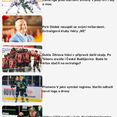
o moc
Petr Dědek neuspěl se svými miliardami.
Extraligové kluby řekly „NE“
Dukla Jihlava hlásí v přípravě další skalp. Po
Táboru srazila i České Budějovice. Bude to
letos stačit na extraligu?
Písmeno V jako symbol regionu. Vsetín odhalil
nové loga a dresy
Viktor Ujčík končí v čele disciplinární komise.