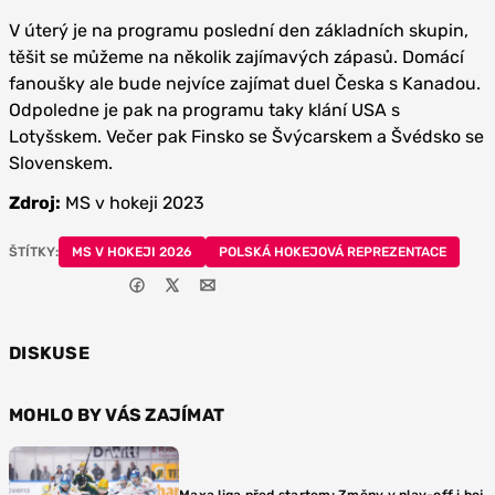
V úterý je na programu poslední den základních skupin,
těšit se můžeme na několik zajímavých zápasů. Domácí
fanoušky ale bude nejvíce zajímat duel Česka s Kanadou.
Odpoledne je pak na programu taky klání USA s
Lotyšskem. Večer pak Finsko se Švýcarskem a Švédsko se
Slovenskem.
Zdroj:
MS v hokeji 2023
ŠTÍTKY:
MS V HOKEJI 2026
POLSKÁ HOKEJOVÁ REPREZENTACE
DISKUSE
MOHLO BY VÁS ZAJÍMAT
Maxa liga před startem: Změny v play-off i boj