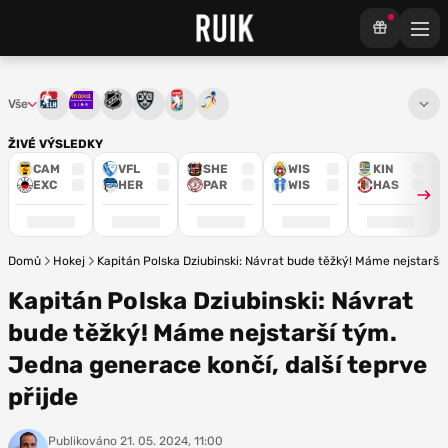
Vše
Tipsport extraliga
Maxa liga
NHL
KHL
Mistrovství světa
Euro Hockey Tour
ŽIVÉ VÝSLEDKY
CAM
VFL
SHE
WIS
KIN
EXC
HER
PAR
WIS
HAS
Domů
Hokej
Kapitán Polska Dziubinski: Návrat bude těžký! Máme nejstarší 
Kapitán Polska Dziubinski: Návrat
bude těžký! Máme nejstarší tým.
Jedna generace končí, další teprve
přijde
Publikováno
21. 05. 2024, 11:00