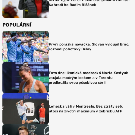
Nahradí ho Radim Bičánek
POPULÁRNÍ
První porážka nováčka. Slovan vyloupil Brno,
rozhodl pohotový Dulay
Foto dne: Ikonická modrooká Marta Kostyuk
zaujala modrým lookem a v Torontu
prodloužila svou působivou sérii
Lehečka válí v Montrealu: Bez ztráty setu
útočí na životní maximum v žebříčku ATP