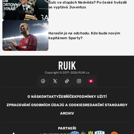
Šulc ve stopách Nedvěda? Po české hvězdě
se vyptává Juventus
Haraslín je na odchodu. Kdo bude novým
kapitánem Sparty?
Copyright © 2017–2026 RUIK.cz
O NÁS
KONTAKTY
ŽEBŘÍČEK
PODMÍNKY UŽITÍ
ZPRACOVÁNÍ OSOBNÍCH ÚDAJŮ A COOKIES
REDAKČNÍ STANDARDY
ARCHIV
PARTNEŘI