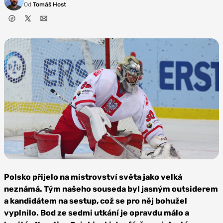
Od
Tomáš Host
Zdroj:
Depositphotos
Polsko přijelo na mistrovství světa jako velká
neznámá. Tým našeho souseda byl jasným outsiderem
a kandidátem na sestup, což se pro něj bohužel
vyplnilo. Bod ze sedmi utkání je opravdu málo a