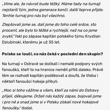
„Víme ale, že návrat bude těžký. Máme tady na turnaji
nejstarší tým, jedna generace končí, další teprve přijde.
Tenhle turnaj pro nás byl všechno.
Zlepšovali jsme se, dali jsme do toho celé srdce, sto
procent, ale bylo to těžké a rychlejší, než na co jsme
zvyklí,“
řekl po zápase kapitán polského týmu Krystian
Dziubinski, kterému je už 35 let.
Polsko se loučí, co nás čeká v poslední den skupin?
Na turnaji v Ostravě se dočkali i nemalé podpory svých
fanoušků, kteří to na hranice neměli příliš daleko. Právě
těm se rozhodl kapitán poděkovat a doufá, že třeba i
někteří fanoušci hokeje přibyli.
„Moc si toho vážíme a všem, kteří za námi do Ostravy
přijeli, děkujeme. Drželi nás každý zápas, bojovali jsme
i pro ně a snad jsme si v Polsku získali nové hokejové
fanoušky,“
dodal.