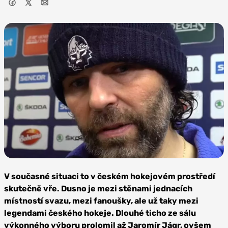
Zdroj: Rytíři Kladno |
Josef Poláček
V současné situaci to v českém hokejovém prostředí
skutečně vře. Dusno je mezi stěnami jednacích
místností svazu, mezi fanoušky, ale už taky mezi
legendami českého hokeje. Dlouhé ticho ze sálu
výkonného výboru prolomil až Jaromír Jágr, ovšem