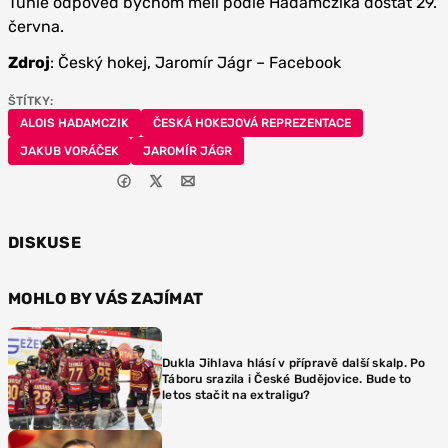
Tuhle odpověď bychom měli podle Hadamczika dostat 29.
června.
Zdroj
: Český hokej, Jaromír Jágr – Facebook
ŠTÍTKY:
ALOIS HADAMCZIK
ČESKÁ HOKEJOVÁ REPREZENTACE
JAKUB VORÁČEK
JAROMÍR JÁGR
DISKUSE
MOHLO BY VÁS ZAJÍMAT
Dukla Jihlava hlásí v přípravě další skalp. Po
Táboru srazila i České Budějovice. Bude to
letos stačit na extraligu?