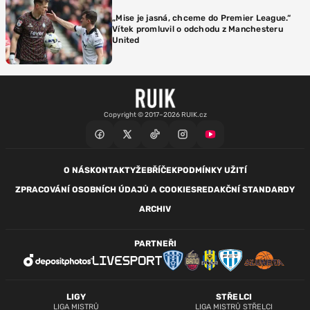
„Mise je jasná, chceme do Premier League.“
Vítek promluvil o odchodu z Manchesteru
United
Copyright © 2017–2026 RUIK.cz
O NÁS
KONTAKTY
ŽEBŘÍČEK
PODMÍNKY UŽITÍ
ZPRACOVÁNÍ OSOBNÍCH ÚDAJŮ A COOKIES
REDAKČNÍ STANDARDY
ARCHIV
PARTNEŘI
LIGY
STŘELCI
LIGA MISTRŮ
LIGA MISTRŮ STŘELCI