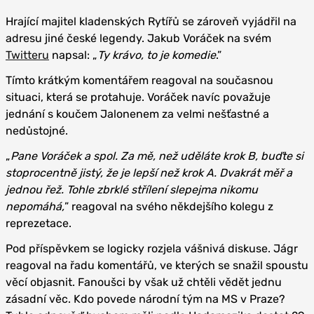
Hrající majitel kladenských Rytířů se zároveň vyjádřil na
adresu jiné české legendy. Jakub Voráček na svém
Twitteru
napsal: „
Ty krávo, to je komedie
.”
Tímto krátkým komentářem reagoval na současnou
situaci, která se protahuje. Voráček navíc považuje
jednání s koučem Jalonenem za velmi nešťastné a
nedůstojné.
„
Pane Voráček a spol. Za mě, než uděláte krok B, buďte si
stoprocentně jistý, že je lepší než krok A. Dvakrát měř a
jednou řež. Tohle zbrklé střílení slepejma nikomu
nepomáhá,
” reagoval na svého někdejšího kolegu z
reprezetace.
Pod příspěvkem se logicky rozjela vášnivá diskuse. Jágr
reagoval na řadu komentářů, ve kterých se snažil spoustu
věcí objasnit. Fanoušci by však už chtěli vědět jednu
zásadní věc. Kdo povede národní tým na MS v Praze?