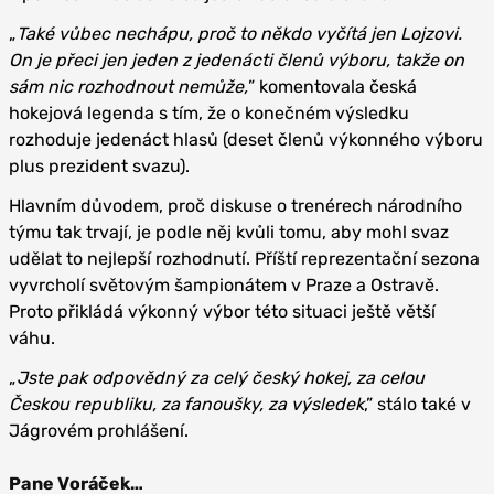
„
Také vůbec nechápu, proč to někdo vyčítá jen Lojzovi.
On je přeci jen jeden z jedenácti členů výboru, takže on
sám nic rozhodnout nemůže,
” komentovala česká
hokejová legenda s tím, že o konečném výsledku
rozhoduje jedenáct hlasů (deset členů výkonného výboru
plus prezident svazu).
Hlavním důvodem, proč diskuse o trenérech národního
týmu tak trvají, je podle něj kvůli tomu, aby mohl svaz
udělat to nejlepší rozhodnutí. Příští reprezentační sezona
vyvrcholí světovým šampionátem v Praze a Ostravě.
Proto přikládá výkonný výbor této situaci ještě větší
váhu.
„
Jste pak odpovědný za celý český hokej, za celou
Českou republiku, za fanoušky, za výsledek
,” stálo také v
Jágrovém prohlášení.
Pane Voráček…