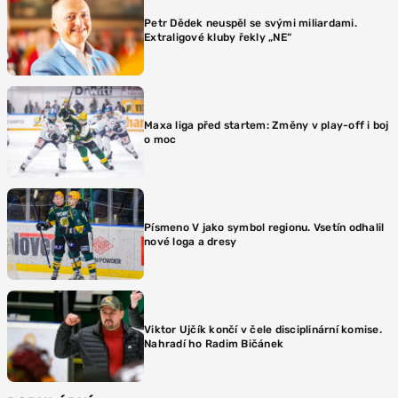
Petr Dědek neuspěl se svými miliardami.
Extraligové kluby řekly „NE“
Maxa liga před startem: Změny v play-off i boj
o moc
Písmeno V jako symbol regionu. Vsetín odhalil
nové loga a dresy
Viktor Ujčík končí v čele disciplinární komise.
Nahradí ho Radim Bičánek