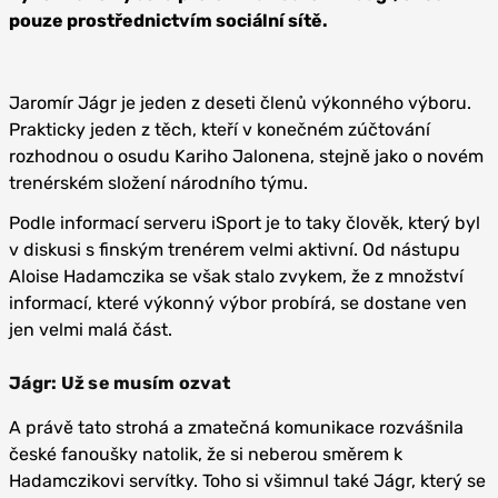
pouze prostřednictvím sociální sítě.
Jaromír Jágr je jeden z deseti členů výkonného výboru.
Prakticky jeden z těch, kteří v konečném zúčtování
rozhodnou o osudu Kariho Jalonena, stejně jako o novém
trenérském složení národního týmu.
Podle informací serveru iSport je to taky člověk, který byl
v diskusi s finským trenérem velmi aktivní. Od nástupu
Aloise Hadamczika se však stalo zvykem, že z množství
informací, které výkonný výbor probírá, se dostane ven
jen velmi malá část.
Jágr: Už se musím ozvat
A právě tato strohá a zmatečná komunikace rozvášnila
české fanoušky natolik, že si neberou směrem k
Hadamczikovi servítky. Toho si všimnul také Jágr, který se