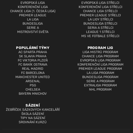
EVROPSKÁ LIGA
EVROPSKÁ LIGA STŘELCI
KONFERENČNÍ LIGA
KONFERENČNÍ LIGA STŘELCI
CHANCE LIGA (1. ČESKÁ LIGA)
CHANCE LIGA STŘELCI
PREMIER LEAGUE
PREMIER LEAGUE STŘELCI
LA LIGA
LA LIGY STŘELCI
BUNDESLIGA
BUNDESLIGA STŘELCI
SERIE A
SERIA A STŘELCI
MISTROVSTVÍ SVĚTA
LEAGUE 1 STŘELCI
MS VE FOTBALE STŘELCI
POPULÁRNÍ TÝMY
PROGRAM LIG
AC SPARTA PRAHA
LIGA MISTRŮ PROGRAM
SK SLAVIA PRAHA
CHANCE LIGA PROGRAM
FC VIKTORIA PLZEŇ
EVROPSKÁ LIGA PROGRAM
FC BANÍK OSTRAVA
KONFERENČNÍ LIGA PROGRAM
REAL MADRID
PREMIER LEAGUE PROGRAM
FC BARCELONA
LA LIGA PROGRAM
MANCHESTER UNITED
BUNDESLIGA PROGRAM
ARSENAL
SERIE A PROGRAM
PSG
EXTRALIGA PROGRAM
CHELSEA
NHL PROGRAM
BAYERN MNICHOV
SÁZENÍ
ŽEBŘÍČEK SÁZKOVÝCH KANCELÁŘÍ
ŠKOLA SÁZENÍ
TIPY NA SÁZENÍ
SROVNÁNÍ KURZŮ