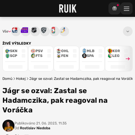
Vše
Tipsport extraliga
Maxa liga
NHL
KHL
Mistrovství světa
Euro Hockey Tour
ŽIVÉ VÝSLEDKY
SKN
PSV
OHL
MLB
KOR
SCP
FTS
FEN
SPA
LEG
Domů
Hokej
Jágr se ozval: Zastal se Hadamczika, pak reagoval na Voráčka
Jágr se ozval: Zastal se
Hadamczika, pak reagoval na
Voráčka
Publikováno
21. 06. 2023, 11:35
Od
Rostislav Niedoba