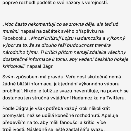
poprvé rozhodl podělit o své názory s veřejností.
„
Moc často nekomentuji co se zrovna děje, ale teď už
musím
,” napsal na začátek svého příspěvku na
Facebooku
. „
Mnozí kritizují Lojzu Hadamczika a výkonný
výbor za to, že se dlouho řeší budoucnost trenéra
národního týmu. Ti kritici přitom nemají zdaleka všechny
dostatečné informace k tomu, aby vedení českého hokeje
kritizovali
,” napsal Jágr.
Svým způsobem má pravdu. Veřejnost skutečně nemá
žádné bližší informace, jak jednání výkonného výboru
probíhají.
Nikdo je totiž ze svazu
neventiluje
, na povrch se
dostanou jen stručná vyjádření Hadamczika na Twitteru.
Podle Jágra je však potřeba každý krok několikrát
promyslet, než se udělá konečné rozhodnutí. Apeluje
především na to, aby měli fanoušci a kritici více
trpělivosti. Následně se ještě zastal šéfa svazu.