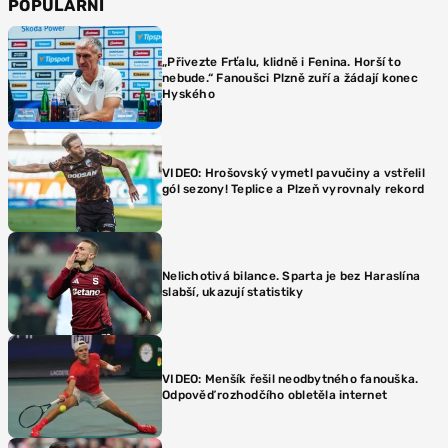
POPULÁRNÍ
„Přivezte Frťalu, klidně i Fenina. Horší to
nebude.“ Fanoušci Plzně zuří a žádají konec
Hyského
VIDEO: Hrošovský vymetl pavučiny a vstřelil
gól sezony! Teplice a Plzeň vyrovnaly rekord
Nelichotivá bilance. Sparta je bez Haraslína
slabší, ukazují statistiky
VIDEO: Menšík řešil neodbytného fanouška.
Odpověď rozhodčího obletěla internet