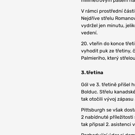
milimetrovým pasem naše
V rámci prostřední část
Nejdříve střelu Romanov
vydržel jen minutu, jel
vedení.
20. vteřin do konce třet
vyhodit puk ze třetiny,
Palmieriho, který střelo
3.třetina
Gól ve 3. třetině přišel
Bolduc. Střelu kanadské
tak otočili vývoj zápasu
Pittsburgh se však dost
2 nabídnuté příležitosti
tak připsal 2. asistenci 