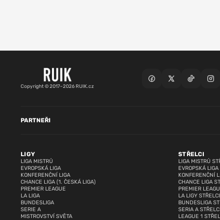
Copyright © 2017–2026 RUIK.cz
PARTNEŘI
LIGY
STŘELCI
LIGA MISTRŮ
LIGA MISTRŮ ST
EVROPSKÁ LIGA
EVROPSKÁ LIGA
KONFERENČNÍ LIGA
KONFERENČNÍ L
CHANCE LIGA (1. ČESKÁ LIGA)
CHANCE LIGA S
PREMIER LEAGUE
PREMIER LEAGU
LA LIGA
LA LIGY STŘELCI
BUNDESLIGA
BUNDESLIGA ST
SERIE A
SERIA A STŘELC
MISTROVSTVÍ SVĚTA
LEAGUE 1 STŘEL