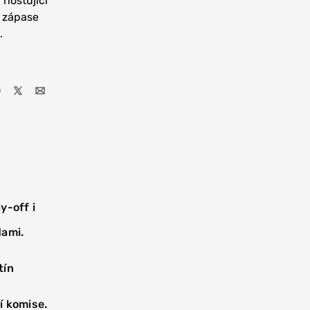
 hostující
v zápase
.
y-off i
dami.
tín
ní komise.