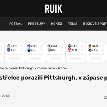
FOTBAL
PŘESTUPY
HOKEJ
TENIS
BOJOVÉ SPOR
BAN
ZBR
HRA
SAN
CAM
TEP
LIB
UNI
KFU
EXC
třelce porazili Pittsburgh, v zápase padlo 9 branek
střelce porazili Pittsburgh, v zápase 
4, 09:58