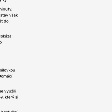
anky.
minuty.
 stav však
ět do
dokázali
o
esilovkou
 Domácí
e využili
y, který si