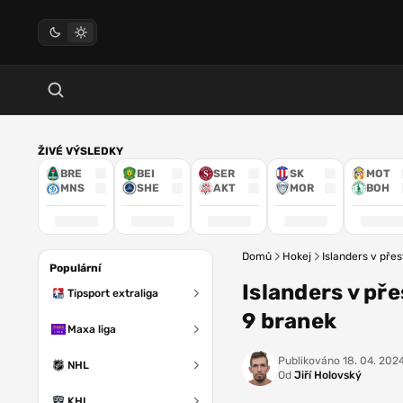
ŽIVÉ VÝSLEDKY
BRE
BEI
SER
SK
MOT
MNS
SHE
AKT
MOR
BOH
Domů
Hokej
Islanders v přes
Populární
Islanders v pře
Tipsport extraliga
9 branek
Maxa liga
Publikováno
18. 04. 202
NHL
Od
Jiří Holovský
KHL