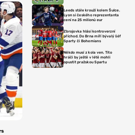
Leeds stále krouží kolem Šulce.
Lyon si českého reprezentanta
cení na 25 milionů eur
Zbrojovka hlásí kontroverzní
příchod. Do Brna míří bývalý šéf
Sparty či Bohemians
Někdo musí z kola ven. Tito
hráči by ještě v létě mohli
opustit pražskou Spartu
rs