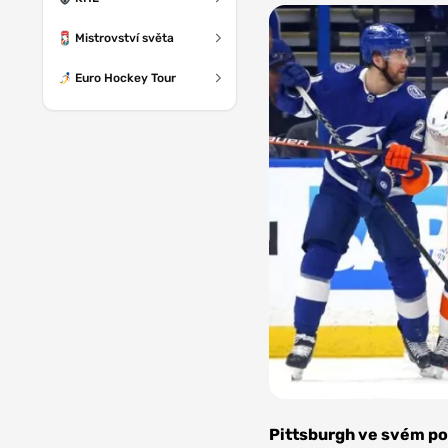
Mistrovství světa
Euro Hockey Tour
Zdroj:
Minnesota
Pittsburgh ve svém pos
Wild