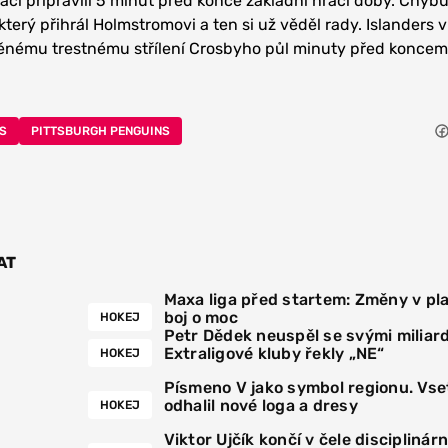
ácí připravili 5 minut před konce základní hrací doby. Chybu
terý přihrál Holmstromovi a ten si už věděl rady. Islanders 
něnému trestnému střílení Crosbyho půl minuty před koncem
S
PITTSBURGH PENGUINS
AT
Maxa liga před startem: Změny v pla
boj o moc
HOKEJ
Petr Dědek neuspěl se svými miliar
Extraligové kluby řekly „NE“
HOKEJ
Písmeno V jako symbol regionu. Vse
odhalil nové loga a dresy
HOKEJ
Viktor Ujčík končí v čele disciplinár