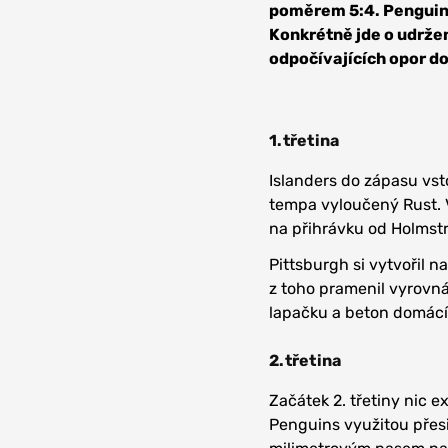
poměrem 5:4. Penguins 
Konkrétně jde o udržen
odpočívajících opor do
1.třetina
Islanders do zápasu vst
tempa vyloučený Rust. V
na přihrávku od Holmst
Pittsburgh si vytvořil n
z toho pramenil vyrovnáv
lapačku a beton domácí
2.třetina
Začátek 2. třetiny nic e
Penguins využitou přesi