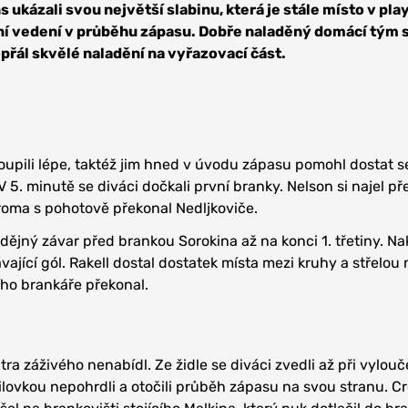
ukázali svou největší slabinu, která je stále místo v play
í vedení v průběhu zápasu. Dobře naladěný domácí tým si
přál skvělé naladění na vyřazovací část.
oupili lépe, taktéž jim hned v úvodu zápasu pomohl dostat s
 5. minutě se diváci dočkali první branky. Nelson si najel p
roma s pohotově překonal Nedljkoviče.
adějný závar před brankou Sorokina až na konci 1. třetiny. N
ající gól. Rakell dostal dostatek místa mezi kruhy a střelou
ho brankáře překonal.
xtra záživého nenabídl. Ze židle se diváci zvedli až při vylou
lovkou nepohrdli a otočili průběh zápasu na svou stranu. C