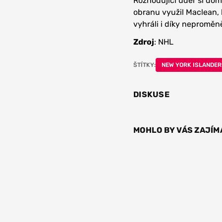
Rozhodující úder si dom
obranu využil Maclean, k
vyhráli i díky nepromě
Zdroj
: NHL
ŠTÍTKY:
NEW YORK ISLANDER
DISKUSE
MOHLO BY VÁS ZAJÍM