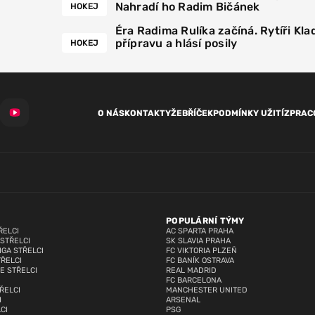
Nahradí ho Radim Bičánek
HOKEJ
Éra Radima Rulíka začíná. Rytíři Kla
přípravu a hlásí posily
HOKEJ
O NÁS
KONTAKTY
ŽEBŘÍČEK
PODMÍNKY UŽITÍ
ZPRAC
POPULÁRNÍ TÝMY
ŘELCI
AC SPARTA PRAHA
 STŘELCI
SK SLAVIA PRAHA
IGA STŘELCI
FC VIKTORIA PLZEŇ
TŘELCI
FC BANÍK OSTRAVA
E STŘELCI
REAL MADRID
FC BARCELONA
ŘELCI
MANCHESTER UNITED
I
ARSENAL
CI
PSG