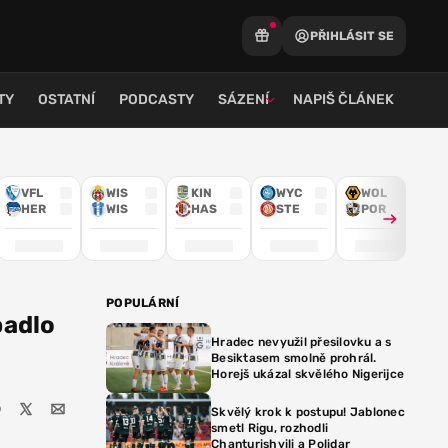
PŘIHLÁSIT SE
TY
OSTATNÍ
PODCASTY
SÁZENÍ
NAPIŠ ČLÁNEK
VFL
WIS
KIN
WYC
WOL
HER
WIS
HAS
STE
POR
POPULÁRNÍ
padlo
Hradec nevyužil přesilovku a s
Besiktasem smolně prohrál.
Horejš ukázal skvělého Nigerijce
Skvělý krok k postupu! Jablonec
smetl Rigu, rozhodli
Chanturishvili a Polidar