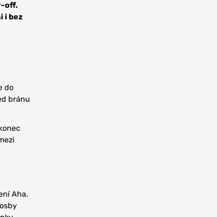
-off.
 i bez
e do
řed bránu
akonec
 mezi
čení Aha.
rosby