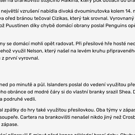
l na brankovišti stojícího Malkina, který puk dotlačil do br
i největší vzrušení nabídla divoká dvouminutovka kolem 14. 
a ořed bránou tečoval Cizikas, který tak srovnal. Vyrovnaný
ikož Puustinen díky chybě domácí obrany poslal Penguins op
iny se domácí mohli opět radovat. Při přesilové hře hosté ne
 čehož využil Nelson, který našel na levém kruhu připravenéh
u z první vyrovnal.
 hned po minutě a půl. Islanders poslal do vedení využitou př
ho obránce od modré čáry si do vlastní branky srazil Shea.
 a podruhé vedli.
al zpátky do hry také využitou přesilovkou. Oba týmy v zápas
 soupeře. Cartera na brankovišti nenašel nikdo jiný než Crosb
v zápase.