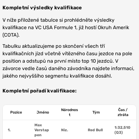
Kompletní výsledky kvalifikace
V níže přiložené tabulce si prohlédněte výsledky
kvalifikace na VC USA Formule 1, již hostí Okruh Amerik
(COTA).
Tabulku aktualizujeme po skončení všech tří
kvalifikačních jízd včetně vítězného času jezdce na pole
position a odstupů na první místo top 10 jezdců. V
závorce vedle časů daného závodníka najdete informaci,
jakého nejvyššího segmentu kvalifikace dosáhl.
Kompletní pořadí kvalifikace:
Národnos
Čas /
Pozice
Jméno
Tým
t
ztráta
Max
1:32,510
1.
Verstap
Niz.
Red Bull
(Q3)
pen