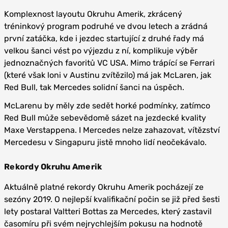
Komplexnost layoutu Okruhu Amerik, zkrácený
tréninkový program podruhé ve dvou letech a zrádná
první zatáčka, kde i jezdec startující z druhé řady má
velkou šanci vést po výjezdu z ní, komplikuje výběr
jednoznačných favoritů VC USA. Mimo trápící se Ferrari
(které však loni v Austinu zvítězilo) má jak McLaren, jak
Red Bull, tak Mercedes solidní šanci na úspěch.
McLarenu by měly zde sedět horké podmínky, zatímco
Red Bull může sebevědomě sázet na jezdecké kvality
Maxe Verstappena. I Mercedes nelze zahazovat, vítězství
Mercedesu v Singapuru jistě mnoho lidí neočekávalo.
Rekordy Okruhu Amerik
Aktuálně platné rekordy Okruhu Amerik pocházejí ze
sezóny 2019. O nejlepší kvalifikační počin se již před šesti
lety postaral Valtteri Bottas za Mercedes, který zastavil
časomíru při svém nejrychlejším pokusu na hodnotě