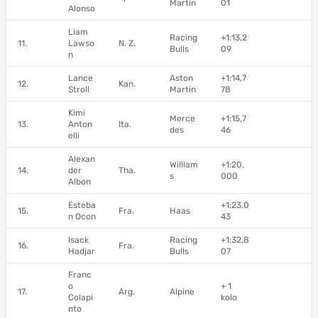
Martin
01
Alonso
Liam
Racing
+1:13,2
11.
Lawso
N. Z.
Bulls
09
n
Lance
Aston
+1:14,7
12.
Kan.
Stroll
Martin
78
Kimi
Merce
+1:15,7
13.
Anton
Ita.
des
46
elli
Alexan
William
+1:20,
14.
der
Tha.
s
000
Albon
Esteba
+1:23,0
15.
Fra.
Haas
n Ocon
43
Isack
Racing
+1:32,8
16.
Fra.
Hadjar
Bulls
07
Franc
o
+ 1
17.
Arg.
Alpine
Colapi
kolo
nto