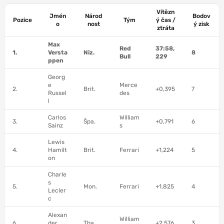
Vítězn
Jmén
Národ
Bodov
Pozice
Tým
ý čas /
o
nost
ý zisk
ztráta
Max
Red
37:58,
1.
Versta
Niz.
8
Bull
229
ppen
Georg
e
Merce
2.
Brit.
+0,395
7
Russel
des
l
Carlos
William
3.
Špa.
+0,791
6
Sainz
s
Lewis
4.
Hamilt
Brit.
Ferrari
+1,224
5
on
Charle
s
5.
Mon.
Ferrari
+1,825
4
Lecler
c
Alexan
William
6.
der
Tha.
+2,576
3