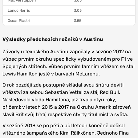
Max Verstappen
3.05
Lando Norris
3.05
Oscar Piastri
3.55
Výsledky předchozích ročníků v Austinu
Závody u texaského Austinu započaly v sezóně 2012 na
vůbec prvním okruhu specificky vybudovaném pro F1 ve
Spojených státech. Vůbec prvním tamním vítězem se stal
Lewis Hamilton ještě v barvách McLarenu.
O rok později zde postupně skládal svou šnůru devíti
vítězství za sebou Sebastian Vettel za stáj Red Bull.
Následovala vláda Hamiltona, jež trvala čtyři roky,
přičemž v letech 2015 a 2017 na Okruhu Amerik zároveň
slavil Brit svůj třetí, respektive čtvrtý titul mistra světa.
V sezóně 2018 se po pěti a půl letech konečně dočkal
vítězného šampaňského Kimi Räikkönen. Jednoho Fina