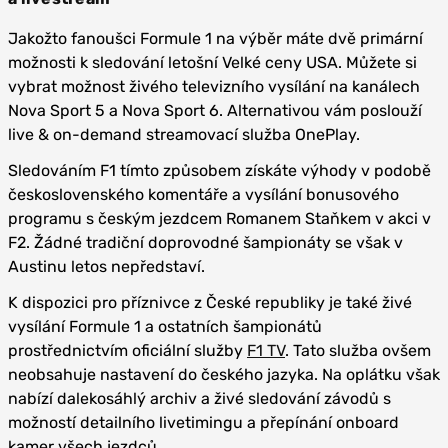
Jakožto fanoušci Formule 1 na výběr máte dvě primární
možnosti k sledování letošní Velké ceny USA. Můžete si
vybrat možnost živého televizního vysílání na kanálech
Nova Sport 5 a Nova Sport 6. Alternativou vám poslouží
live & on-demand streamovací služba OnePlay.
Sledováním F1 tímto způsobem získáte výhody v podobě
československého komentáře a vysílání bonusového
programu s českým jezdcem Romanem Staňkem v akci v
F2. Žádné tradiční doprovodné šampionáty se však v
Austinu letos nepředstaví.
K dispozici pro příznivce z České republiky je také živé
vysílání Formule 1 a ostatních šampionátů
prostřednictvím oficiální služby
F1 TV
. Tato služba ovšem
neobsahuje nastavení do českého jazyka. Na oplátku však
nabízí dalekosáhlý archiv a živé sledování závodů s
možností detailního livetimingu a přepínání onboard
kamer všech jezdců.