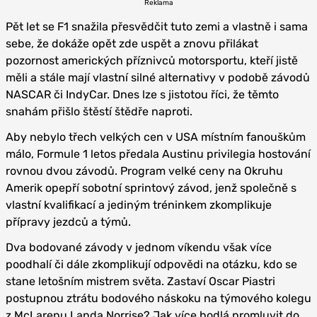
Reklama
Pět let se F1 snažila přesvědčit tuto zemi a vlastně i sama
sebe, že dokáže opět zde uspět a znovu přilákat
pozornost amerických příznivců motorsportu, kteří jistě
měli a stále mají vlastní silné alternativy v podobě závodů
NASCAR či IndyCar. Dnes lze s jistotou říci, že těmto
snahám přišlo štěstí štědře naproti.
Aby nebylo třech velkých cen v USA místním fanouškům
málo, Formule 1 letos předala Austinu privilegia hostování
rovnou dvou závodů. Program velké ceny na Okruhu
Amerik opepří sobotní sprintový závod, jenž společně s
vlastní kvalifikací a jediným tréninkem zkomplikuje
přípravy jezdců a týmů.
Dva bodované závody v jednom víkendu však více
poodhalí či dále zkomplikují odpovědi na otázku, kdo se
stane letošním mistrem světa. Zastaví Oscar Piastri
postupnou ztrátu bodového náskoku na týmového kolegu
z McLarenu Landa Norrise? Jak více hodlá promluvit do