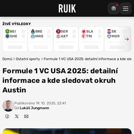
ŽIVÉ VÝSLEDKY
BEI
BRE
SER
SLA
SK
SHE
MNS
AKT
TRI
MOR
Domů
Ostatní sporty
Formule 1 VC USA 2025: detailní informace a kde sle
Formule 1 VC USA 2025: detailní
informace a kde sledovat okruh
Austin
Publikováno
19. 10. 2025, 22:41
Od
Lukáš Jungmann