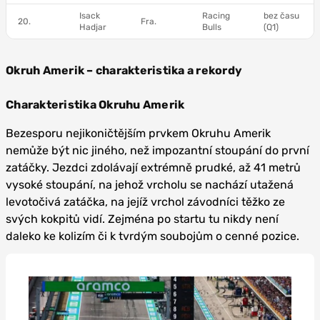
Isack
Racing
bez času
20.
Fra.
Hadjar
Bulls
(Q1)
Okruh Amerik – charakteristika a rekordy
Charakteristika Okruhu Amerik
Bezesporu nejikoničtějším prvkem Okruhu Amerik
nemůže být nic jiného, než impozantní stoupání do první
zatáčky. Jezdci zdolávají extrémně prudké, až 41 metrů
vysoké stoupání, na jehož vrcholu se nachází utažená
levotočivá zatáčka, na jejíž vrchol závodníci těžko ze
svých kokpitů vidí. Zejména po startu tu nikdy není
daleko ke kolizím či k tvrdým soubojům o cenné pozice.