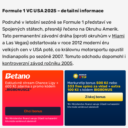
Formule 1 VC USA 2025 – detailní informace
Podruhé v letošní sezóně se Formule 1 představí ve
Spojených státech, přesněji řečeno na Okruhu Amerik.
Tato permanentní závodní dráha (oproti okruhům v
Miami
a Las Vegas) odstartovala v roce 2012 moderní éru
velkých cen v USA poté, co královnu motorsportu opustil
Indianapolis po sezóně 2007. Tomuto odchodu dopomohl i
kontroverzní závod ročníku 2005
.
Exkluzivně stream Chance Ligy +
Merkurxtip bonus
500 Kč
nebo
600 Kč zdarma s promo kódem
333 free spinů za vklad
+
extra
„BIGBONUSCZ“
100 Kč
s kódem
BIGBONUS
Získej bonus
18+ Ministerstvo financí varuje: Účastí na hazardní
hře může vzniknout závislost!
Chci bonus
18+ Ministerstvo financí varuje: Účastí na hazardní
hře může vzniknout závislost!