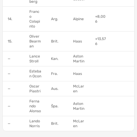
berg
Franc
o
+8,00
14.
Arg.
Alpine
Colapi
6
nto
Oliver
+13,57
15.
Bearm
Brit.
Haas
6
an
Lance
Aston
—
Kan.
Stroll
Martin
Esteba
—
Fra.
Haas
n Ocon
Oscar
McLar
—
Aus.
Piastri
en
Ferna
Aston
—
ndo
Špa.
Martin
Alonso
Lando
McLar
—
Brit.
Norris
en