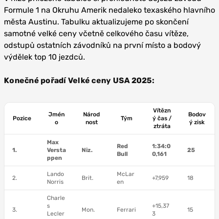
Formule 1 na Okruhu Amerik nedaleko texaského hlavního
města Austinu. Tabulku aktualizujeme po skončení
samotné velké ceny včetně celkového času vítěze,
odstupů ostatních závodníků na první místo a bodový
výdělek top 10 jezdců.
Konečné pořadí Velké ceny USA 2025:
Vítězn
Jmén
Národ
Bodov
Pozice
Tým
ý čas /
o
nost
ý zisk
ztráta
Max
Red
1:34:0
1.
Versta
Niz.
25
Bull
0,161
ppen
Lando
McLar
2.
Brit.
+7,959
18
Norris
en
Charle
s
+15,37
3.
Mon.
Ferrari
15
Lecler
3