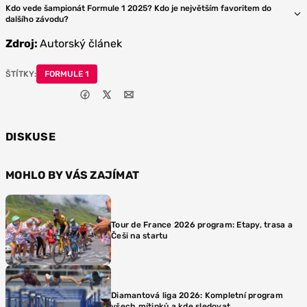
Kdo vede šampionát Formule 1 2025? Kdo je největším favoritem do
dalšího závodu?
Zdroj:
Autorský článek
ŠTÍTKY:
FORMULE 1
DISKUSE
MOHLO BY VÁS ZAJÍMAT
Tour de France 2026 program: Etapy, trasa a
Češi na startu
Diamantová liga 2026: Kompletní program
všech mítinků a kde sledovat