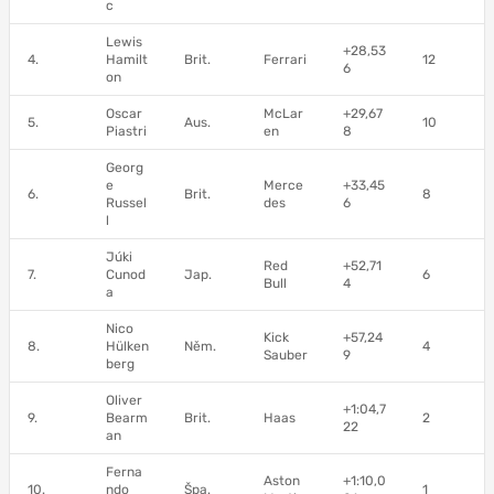
c
Lewis
+28,53
4.
Hamilt
Brit.
Ferrari
12
6
on
Oscar
McLar
+29,67
5.
Aus.
10
Piastri
en
8
Georg
e
Merce
+33,45
6.
Brit.
8
Russel
des
6
l
Júki
Red
+52,71
7.
Cunod
Jap.
6
Bull
4
a
Nico
Kick
+57,24
8.
Hülken
Něm.
4
Sauber
9
berg
Oliver
+1:04,7
9.
Bearm
Brit.
Haas
2
22
an
Ferna
Aston
+1:10,0
10.
ndo
Špa.
1