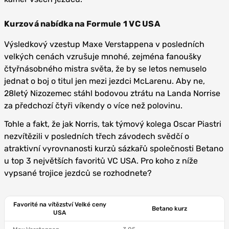
Kurzová nabídka na Formule 1 VC USA
Výsledkový vzestup Maxe Verstappena v posledních
velkých cenách vzrušuje mnohé, zejména fanoušky
čtyřnásobného mistra světa, že by se letos nemuselo
jednat o boj o titul jen mezi jezdci McLarenu. Aby ne,
28letý Nizozemec stáhl bodovou ztrátu na Landa Norrise
za předchozí čtyři víkendy o více než polovinu.
Tohle a fakt, že jak Norris, tak týmový kolega Oscar Piastri
nezvítězili v posledních třech závodech svědčí o
atraktivní vyrovnanosti kurzů sázkařů společnosti Betano
u top 3 největších favoritů VC USA. Pro koho z níže
vypsané trojice jezdců se rozhodnete?
Favorité na vítězství Velké ceny
Betano kurz
USA