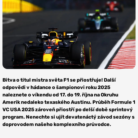
Foto: Mark Thompson, Getty
Images / Red Bull Content Pool
Bitva o titul mistra světa F1 se přiostřuje! Další
odpovědi v hádance o šampionovi roku 2025
naleznete o víkendu od 17. do 19. října na Okruhu
Amerik nedaleko texaského Austinu. Průběh Formule 1
VC USA 2025 zároveň přiostří po delší době sprintový
program. Nenechte si ujít devatenáctý závod sezóny s
doprovodem našeho komplexního průvodce.