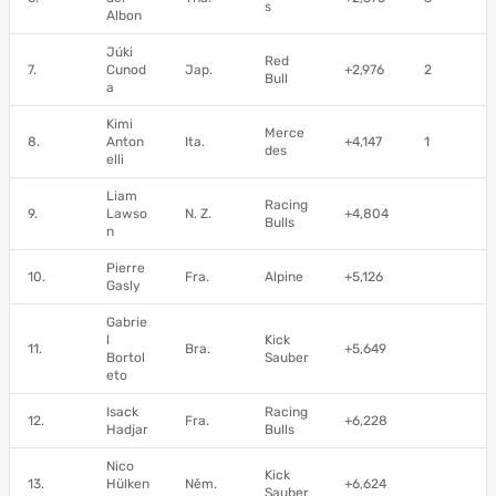
s
Albon
Júki
Red
7.
Cunod
Jap.
+2,976
2
Bull
a
Kimi
Merce
8.
Anton
Ita.
+4,147
1
des
elli
Liam
Racing
9.
Lawso
N. Z.
+4,804
Bulls
n
Pierre
10.
Fra.
Alpine
+5,126
Gasly
Gabrie
l
Kick
11.
Bra.
+5,649
Bortol
Sauber
eto
Isack
Racing
12.
Fra.
+6,228
Hadjar
Bulls
Nico
Kick
13.
Hülken
Něm.
+6,624
Sauber