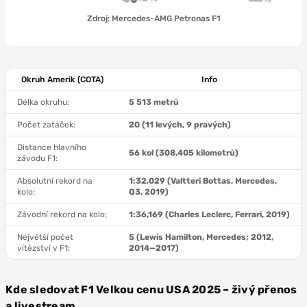
Zdroj: Mercedes-AMG Petronas F1
Okruh Amerik (COTA)
Info
Délka okruhu:
5 513 metrů
Počet zatáček:
20 (11 levých, 9 pravých)
Distance hlavního
56 kol (308,405 kilometrů)
závodu F1:
Absolutní rekord na
1:32,029 (Valtteri Bottas, Mercedes,
kolo:
Q3, 2019)
Závodní rekord na kolo:
1:36,169 (
Charles Leclerc, Ferrari, 20
19)
Největší počet
5 (Lewis Hamilton, Mercedes; 2012,
vítězství v F1:
2014—2017)
Kde sledovat F1 Velkou cenu USA 2025 – živý přenos
a
livestream