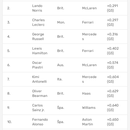
Lando
+0,291
2.
Brit.
McLaren
Norris
(Q3)
Charles
+0,297
3.
Mon.
Ferrari
Leclerc
(Q3)
George
Mercede
+0,316
4.
Brit.
Russell
s
(Q3)
Lewis
+0,402
5.
Brit.
Ferrari
Hamilton
(Q3)
Oscar
+0,574
6.
Aus.
McLaren
Piastri
(Q3)
Kimi
Mercede
+0,604
7.
Ita.
Antonelli
s
(Q3)
Oliver
+0,629
8.
Brit.
Haas
Bearman
(Q3)
Carlos
+0,640
9.
Špa.
Williams
Sainz jr.
(Q3)
Fernando
Aston
+0,650
10.
Špa.
Alonso
Martin
(Q3)