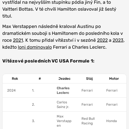
vystřídal na nejvyšším stupínku pódia jiný Fin, a to
Valtteri Bottas. V té chvíli Hamilton oslavoval již šestý
titul.
Max Verstappen následně kraloval Austinu po
dramatickém souboji s Hamiltonem do posledního kola v
roce
2021
. K tomu přidal vítězství i v sezóně
2022
a
2023
,
kdežto
loni dominovalo
Ferrari a Charles Leclerc.
Vítězové posledních VC USA Formule 1:
Rok
#
Jezdec
Stáj
Motor
Charles
2024
1.
Ferrari
Ferrari
Leclerc
Carlos
2.
Ferrari
Ferrari
Sainz jr.
Max
Red Bull
3.
Verstapp
Honda
Racing
en