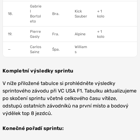
Gabrie
l
Kick
+ 1
18.
Bra.
Bortol
Sauber
kolo
eto
Pierre
+ 1
19.
Fra.
Alpine
Gasly
kolo
Carlos
William
—
Špa.
Sainz
s
Kompletní výsledky sprintu
V níže přiložené tabulce si prohlédněte výsledky
sprintového závodu při VC USA F1. Tabulku aktualizujeme
po skočení sprintu včetně celkového času vítěze,
odstupů ostatních závodníků na první místo a bodový
výdělek top 8 jezdců.
Konečné pořadí sprintu: