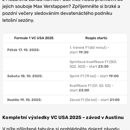
jejich souboje Max Verstappen? Zpříjemněte si brzké a
pozdní večery sledováním devatenáctého podniku
letošní sezóny.
Formule 1 VC USA 2025
Rozpis startů
1. trénink F1 (60 minut) –
Pátek 17. 10. 2025:
start
19:30
Sprintová kvalifikace F1 (SQ1,
SQ2, SQ3) – start
23:30
Sobota 18. 10. 2025:
Sprint F1 (19 kol) – start
19:00
Kvalifikace F1 (Q1, Q2, Q3) –
start
23:00
Neděle 19. 10. 2025:
Závod F1 (56 kol) – start
21:00
Kompletní výsledky VC USA 2025 – závod v Austinu
V níže přiložené tabulce si prohlédněte dojezd závodu