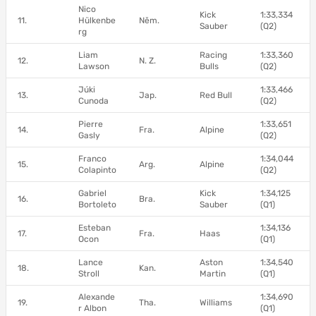
Nico
Kick
1:33,334
11.
Hülkenbe
Něm.
Sauber
(Q2)
rg
Liam
Racing
1:33,360
12.
N. Z.
Lawson
Bulls
(Q2)
Júki
1:33,466
13.
Jap.
Red Bull
Cunoda
(Q2)
Pierre
1:33,651
14.
Fra.
Alpine
Gasly
(Q2)
Franco
1:34,044
15.
Arg.
Alpine
Colapinto
(Q2)
Gabriel
Kick
1:34,125
16.
Bra.
Bortoleto
Sauber
(Q1)
Esteban
1:34,136
17.
Fra.
Haas
Ocon
(Q1)
Lance
Aston
1:34,540
18.
Kan.
Stroll
Martin
(Q1)
Alexande
1:34,690
19.
Tha.
Williams
r Albon
(Q1)