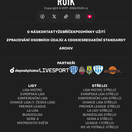
Copyright © 2017–2026 RUIK.cz
O NÁS
KONTAKTY
ŽEBŘÍČEK
PODMÍNKY UŽITÍ
ZPRACOVÁNÍ OSOBNÍCH ÚDAJŮ A COOKIES
REDAKČNÍ STANDARDY
ARCHIV
PARTNEŘI
LIGY
STŘELCI
LIGA MISTRŮ
LIGA MISTRŮ STŘELCI
EVROPSKÁ LIGA
EVROPSKÁ LIGA STŘELCI
KONFERENČNÍ LIGA
KONFERENČNÍ LIGA STŘELCI
CHANCE LIGA (1. ČESKÁ LIGA)
CHANCE LIGA STŘELCI
PREMIER LEAGUE
PREMIER LEAGUE STŘELCI
LA LIGA
LA LIGY STŘELCI
BUNDESLIGA
BUNDESLIGA STŘELCI
SERIE A
SERIA A STŘELCI
MISTROVSTVÍ SVĚTA
LEAGUE 1 STŘELCI
MS VE FOTBALE STŘELCI