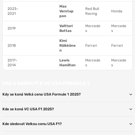
Max
2023–
Red Bull
Verstap
Honda
2021
Racing
pen
Valtteri
Mercede
Mercede
2019
Bottas
s
s
Kimi
2018
Räikköne
Ferrari
Ferrari
n
2017–
Lewis
Mercede
Mercede
2014
Hamilton
s
s
FAQ A SHRNUTÍ K VC USA FORMULE 1
Kdy se koná Velká cena USA Formule 1 2025?
Kde se koná VC USA F1 2025?
Kde sledovat Velkou cenu USA F1?