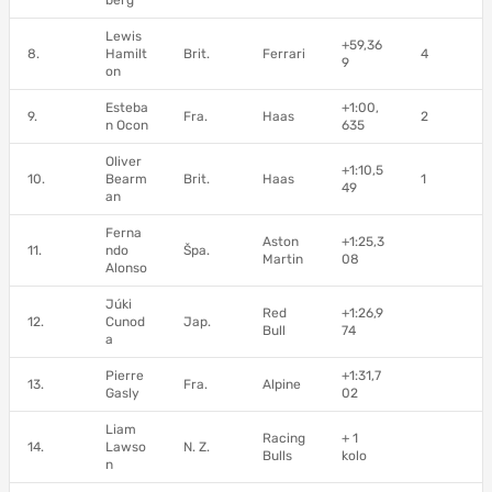
berg
Lewis
+59,36
8.
Hamilt
Brit.
Ferrari
4
9
on
Esteba
+1:00,
9.
Fra.
Haas
2
n Ocon
635
Oliver
+1:10,5
10.
Bearm
Brit.
Haas
1
49
an
Ferna
Aston
+1:25,3
11.
ndo
Špa.
Martin
08
Alonso
Júki
Red
+1:26,9
12.
Cunod
Jap.
Bull
74
a
Pierre
+1:31,7
13.
Fra.
Alpine
Gasly
02
Liam
Racing
+ 1
14.
Lawso
N. Z.
Bulls
kolo
n