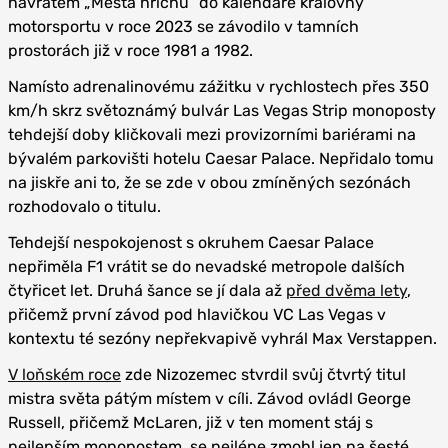
návratem „Města hříchu“ do kalendáře královny
motorsportu v roce 2023 se závodilo v tamních
prostorách již v roce 1981 a 1982.
Namísto adrenalinovému zážitku v rychlostech přes 350
km/h skrz světoznámý bulvár Las Vegas Strip monoposty
tehdejší doby kličkovali mezi provizorními bariérami na
bývalém parkovišti hotelu Caesar Palace. Nepřidalo tomu
na jiskře ani to, že se zde v obou zmíněných sezónách
rozhodovalo o titulu.
Tehdejší nespokojenost s okruhem Caesar Palace
nepřiměla F1 vrátit se do nevadské metropole dalších
čtyřicet let. Druhá šance se jí dala až
před dvěma lety
,
přičemž první závod pod hlavičkou VC Las Vegas v
kontextu té sezóny nepřekvapivě vyhrál Max Verstappen.
V loňském roce
zde Nizozemec stvrdil svůj čtvrtý titul
mistra světa pátým místem v cíli. Závod ovládl George
Russell, přičemž McLaren, již v ten moment stáj s
nejlepším monopostem, se nejlépe zmohl jen na šesté