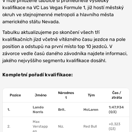
V níže přiložené tabulce si prohlédněte výsledky
kvalifikace na VC Las Vegas Formule 1, již hostí městský
okruh ve stejnojmenné metropoli a hlavního města
amerického státu Nevada.
Tabulku aktualizujeme po skončení všech tří
kvalifikačních jízd včetně vítězného času jezdce na pole
position a odstupů na první místo top 10 jezdců. V
závorce vedle časů daného závodníka najdete informaci,
jakého nejvyššího segmentu kvalifikace dosáhl.
Kompletní pořadí kvalifikace:
Národnos
Čas /
Pozice
Jméno
Tým
t
ztráta
Lando
1:47,934
1.
Brit.
McLaren
Norris
(Q3)
Max
+0,323
2.
Verstapp
Niz.
Red Bull
(Q3)
en