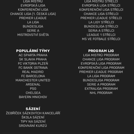
LIGA MISTRŮ
LIGA MISTRŮ STŘELCI
EVROPSKÁ LIGA
EVROPSKÁ LIGA STŘELCI
KONFERENČNÍ LIGA
KONFERENČNÍ LIGA STŘELCI
CHANCE LIGA (1. ČESKÁ LIGA)
CHANCE LIGA STŘELCI
PREMIER LEAGUE
PREMIER LEAGUE STŘELCI
LA LIGA
LA LIGY STŘELCI
BUNDESLIGA
BUNDESLIGA STŘELCI
SERIE A
SERIA A STŘELCI
MISTROVSTVÍ SVĚTA
LEAGUE 1 STŘELCI
MS VE FOTBALE STŘELCI
POPULÁRNÍ TÝMY
PROGRAM LIG
AC SPARTA PRAHA
LIGA MISTRŮ PROGRAM
SK SLAVIA PRAHA
CHANCE LIGA PROGRAM
FC VIKTORIA PLZEŇ
EVROPSKÁ LIGA PROGRAM
FC BANÍK OSTRAVA
KONFERENČNÍ LIGA PROGRAM
REAL MADRID
PREMIER LEAGUE PROGRAM
FC BARCELONA
LA LIGA PROGRAM
MANCHESTER UNITED
BUNDESLIGA PROGRAM
ARSENAL
SERIE A PROGRAM
PSG
EXTRALIGA PROGRAM
CHELSEA
NHL PROGRAM
BAYERN MNICHOV
SÁZENÍ
ŽEBŘÍČEK SÁZKOVÝCH KANCELÁŘÍ
ŠKOLA SÁZENÍ
TIPY NA SÁZENÍ
SROVNÁNÍ KURZŮ