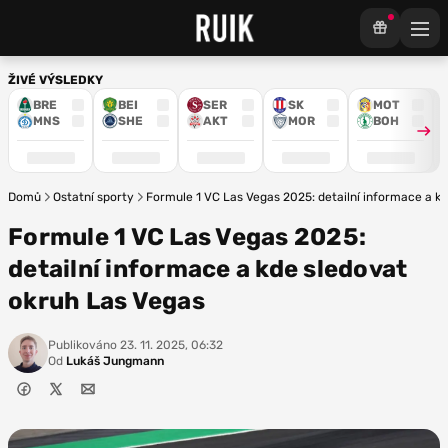
ŽIVÉ VÝSLEDKY
BRE
BEI
SER
SK
MOT
MNS
SHE
AKT
MOR
BOH
Domů
Ostatní sporty
Formule 1 VC Las Vegas 2025: detailní informace a k
Formule 1 VC Las Vegas 2025:
detailní informace a kde sledovat
okruh Las Vegas
Publikováno
23. 11. 2025, 06:32
Od
Lukáš Jungmann