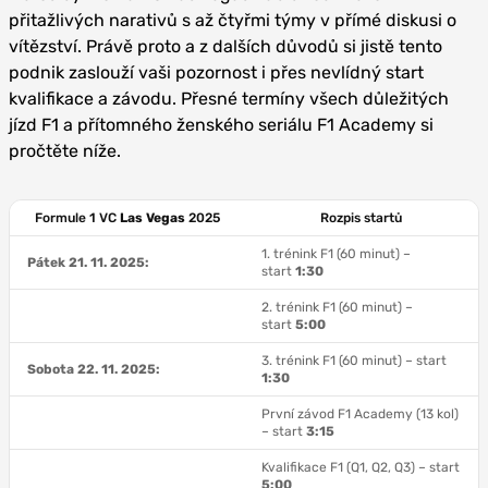
přitažlivých narativů s až čtyřmi týmy v přímé diskusi o
vítězství. Právě proto a z dalších důvodů si jistě tento
podnik zaslouží vaši pozornost i přes nevlídný start
kvalifikace a závodu. Přesné termíny všech důležitých
jízd F1 a přítomného ženského seriálu F1 Academy si
pročtěte níže.
Formule 1 VC
Las Vegas
2025
Rozpis startů
1. trénink F1 (60 minut) –
Pátek 21. 11. 2025:
start
1:30
2. trénink F1 (60 minut) –
start
5:00
3. trénink F1 (60 minut) – start
Sobota 22. 11. 2025:
1:30
První závod F1 Academy (13 kol)
– start
3:15
Kvalifikace F1 (Q1, Q2, Q3) – start
5:00