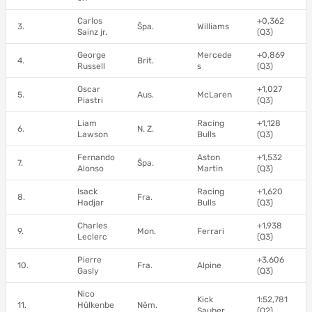
Carlos
+0,362
3.
Špa.
Williams
Sainz jr.
(Q3)
George
Mercede
+0,869
4.
Brit.
Russell
s
(Q3)
Oscar
+1,027
5.
Aus.
McLaren
Piastri
(Q3)
Liam
Racing
+1,128
6.
N. Z.
Lawson
Bulls
(Q3)
Fernando
Aston
+1,532
7.
Špa.
Alonso
Martin
(Q3)
Isack
Racing
+1,620
8.
Fra.
Hadjar
Bulls
(Q3)
Charles
+1,938
9.
Mon.
Ferrari
Leclerc
(Q3)
Pierre
+3,606
10.
Fra.
Alpine
Gasly
(Q3)
Nico
Kick
1:52,781
11.
Hülkenbe
Něm.
Sauber
(Q2)