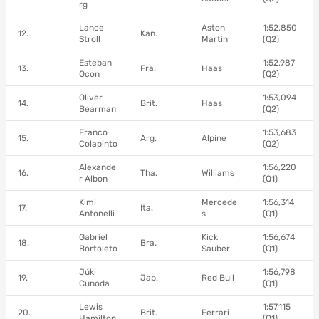
rg
Lance
Aston
1:52,850
12.
Kan.
Stroll
Martin
(Q2)
Esteban
1:52,987
13.
Fra.
Haas
Ocon
(Q2)
Oliver
1:53,094
14.
Brit.
Haas
Bearman
(Q2)
Franco
1:53,683
15.
Arg.
Alpine
Colapinto
(Q2)
Alexande
1:56,220
16.
Tha.
Williams
r Albon
(Q1)
Kimi
Mercede
1:56,314
17.
Ita.
Antonelli
s
(Q1)
Gabriel
Kick
1:56,674
18.
Bra.
Bortoleto
Sauber
(Q1)
Júki
1:56,798
19.
Jap.
Red Bull
Cunoda
(Q1)
Lewis
1:57,115
20.
Brit.
Ferrari
Hamilton
(Q1)