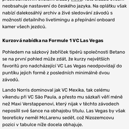
neobsahuje nastavení do českého jazyka. Na oplátku však
nabízí dalekosáhlý archiv a živé sledování závodů s
možností detailního livetimingu a přepínání onboard
kamer všech jezdců.
Kurzová nabídka na Formule 1 VC Las Vegas
Pohledem na sázkový žebříček tipérů společnosti Betano
se na první pohled může zdát, že kurzy největších
favoritů pro nadcházející VC Las Vegas neodpovídají do
puntíku jejich formě z posledních minimálně dvou
závodů.
Lando Norris dominoval jak VC Mexika, tak celému
víkendu při VC São Paula, a přesto mu sázkaři věří méně
než Maxi Verstappenovi, který nijak v těchto závodech
neposílil své šance na obhajobu titulu. Las Vegas by však
teoreticky neměl McLarenu sedět, což Nizozemcovu
pozici v tabulce níže docela obhajuje.