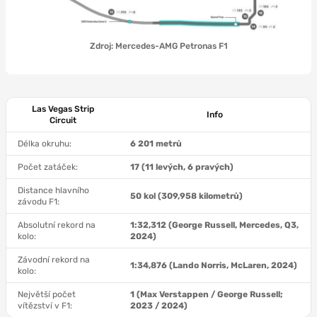
Zdroj: Mercedes-AMG Petronas F1
Las Vegas Strip
Info
Circuit
Délka okruhu:
6 201 metrů
Počet zatáček:
17 (11 levých, 6 pravých)
Distance hlavního
50 kol (309,958 kilometrů)
závodu F1:
Absolutní rekord na
1:32,312 (George Russell, Mercedes, Q3,
kolo:
2024)
Závodní rekord na
1:34,876 (
Lando Norris, McLaren, 2024
)
kolo:
Největší počet
1 (Max Verstappen / George Russell;
vítězství v F1:
2023 / 2024
)