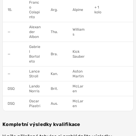
Franc
o
+ 1
15.
Arg.
Alpine
Colapi
kolo
nto
Alexan
William
—
der
Tha.
s
Albon
Gabrie
l
Kick
—
Bra.
Bortol
Sauber
eto
Lance
Aston
—
Kan.
Stroll
Martin
Lando
McLar
DSQ
Brit.
Norris
en
Oscar
McLar
DSQ
Aus.
Piastri
en
Kompletní výsledky kvalifikace