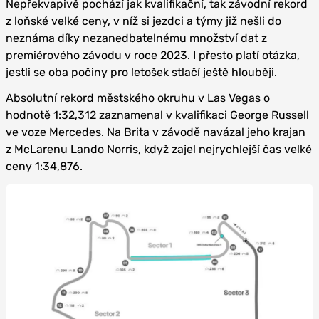
Nepřekvapivě pochází jak kvalifikační, tak závodní rekord
z loňské velké ceny, v níž si jezdci a týmy již nešli do
neznáma díky nezanedbatelnému množství dat z
premiérového závodu v roce 2023. I přesto platí otázka,
jestli se oba počiny pro letošek stlačí ještě hlouběji.
Absolutní rekord městského okruhu v Las Vegas o
hodnotě 1:32,312 zaznamenal v kvalifikaci George Russell
ve voze Mercedes. Na Brita v závodě navázal jeho krajan
z McLarenu Lando Norris, když zajel nejrychlejší čas velké
ceny 1:34,876.