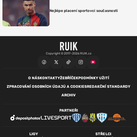
Nejlépe placení sportovci současnosti
Copyright © 2017–2026 RUIK.cz
O NÁS
KONTAKTY
ŽEBŘÍČEK
PODMÍNKY UŽITÍ
ZPRACOVÁNÍ OSOBNÍCH ÚDAJŮ A COOKIES
REDAKČNÍ STANDARDY
ARCHIV
PARTNEŘI
LIGY
STŘELCI