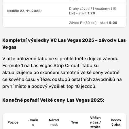
Druhý závod F1 Academy (13
Neděle 23. 11. 2025:
kol) – start
1:20
Závod F1 (50 kol) – start
5:00
Kompletní výsledky VC Las Vegas 2025 – závod v Las
Vegas
V níže přiložené tabulce si prohlédněte dojezd závodu
Formule 1 na Las Vegas Strip Circuit. Tabulku
aktualizujeme po skončení samotné velké ceny včetně
celkového času vítěze, odstupů ostatních závodníků na
první místo a bodový výdělek top 10 jezdců.
Konečné pořadí Velké ceny Las Vegas 2025:
Vítězn
Jmén
Národ
Bodov
Pozice
Tým
ý čas /
o
nost
ý zisk
ztráta