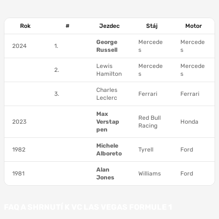
Rok
#
Jezdec
Stáj
Motor
George
Mercede
Mercede
2024
1.
Russell
s
s
Lewis
Mercede
Mercede
2.
Hamilton
s
s
Charles
3.
Ferrari
Ferrari
Leclerc
Max
Red Bull
2023
Verstap
Honda
Racing
pen
Michele
1982
Tyrell
Ford
Alboreto
Alan
1981
Williams
Ford
Jones
FAQ A SHRNUTÍ K VC LAS VEGAS FORMULE 1