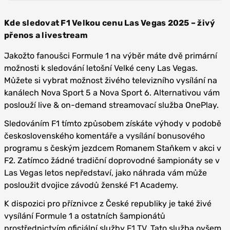
Kde sledovat F1 Velkou cenu Las Vegas 2025 – živý
přenos a livestream
Jakožto fanoušci Formule 1 na výběr máte dvě primární
možnosti k sledování letošní Velké ceny Las Vegas.
Můžete si vybrat možnost živého televizního vysílání na
kanálech Nova Sport 5 a Nova Sport 6. Alternativou vám
poslouží live & on-demand streamovací služba OnePlay.
Sledováním F1 tímto způsobem získáte výhody v podobě
československého komentáře a vysílání bonusového
programu s českým jezdcem Romanem Staňkem v akci v
F2. Zatímco žádné tradiční doprovodné šampionáty se v
Las Vegas letos nepředstaví, jako náhrada vám může
posloužit dvojice závodů ženské F1 Academy.
K dispozici pro příznivce z České republiky je také živé
vysílání Formule 1 a ostatních šampionátů
prostřednictvím oficiální služby
F1 TV
. Tato služba ovšem