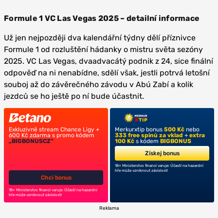
Formule 1 VC Las Vegas 2025 – detailní informace
Už jen nejpozději dva kalendářní týdny dělí příznivce
Formule 1 od rozluštění hádanky o mistru světa sezóny
2025. VC Las Vegas, dvaadvacátý podnik z 24, sice finální
odpověď na ni nenabídne, sdělí však, jestli potrvá letošní
souboj až do závěrečného závodu v Abú Zabí a kolik
jezdců se ho ještě po ní bude účastnit.
Exkluzivně stream Chance Ligy +
Merkurxtip bonus
500 Kč
nebo
600 Kč zdarma s promo kódem
333 free spinů za vklad
+
extra
„BIGBONUSCZ“
100 Kč
s kódem
BIGBONUS
Získej bonus
18+ Ministerstvo financí varuje: Účastí na hazardní
hře může vzniknout závislost!
Chci bonus
18+ Ministerstvo financí varuje: Účastí na hazardní
hře může vzniknout závislost!
Reklama