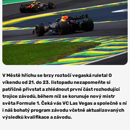
Foto: Mark Thompson, Getty
Images / Red Bull Content Pool
V Městě hříchu se brzy roztočí vegaská ruleta! O
víkendu od 21. do 23. listopadu nezapomeňte si
patřičně přivstat a zhlédnout první část rozhodující
trojice závodů, během níž se korunuje nový mistr
světa Formule 1. Čeká vás VC Las Vegas a společně s ní
i náš bohatý program závodu včetně aktualizovaných
výsledků kvalifikace a závodu.