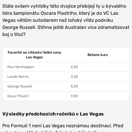
Stále ovšem vyhlídky této dvojice přebíjejí ty u bývalého
lídra šampionátu Oscara Piastriho, který je do VC Las
Vegas větším outsiderem než loňský vítěz podniku
George Russell. Stihne ještě Australan více zdramatizovat
boj o titul?
Favorité na vítězství Velké ceny
Betano kurz
Las Vegas
Max Verstappen
2.50
Lando Norris
3.25
George Russell
5.50
Oscar Piastri
9.00
Výsledky předchozích ročníků v Las Vegas
Pro Formuli 1 není Las Vegas neznámou destinací. Před