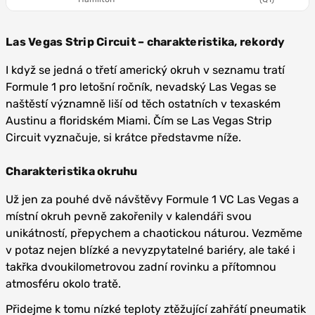
Las Vegas Strip Circuit – charakteristika, rekordy
I když se jedná o třetí americký okruh v seznamu tratí
Formule 1 pro letošní ročník, nevadský Las Vegas se
naštěstí významně liší od těch ostatních v texaském
Austinu a floridském Miami. Čím se Las Vegas Strip
Circuit vyznačuje, si krátce představme níže.
Charakteristika okruhu
Už jen za pouhé dvě návštěvy Formule 1 VC Las Vegas a
místní okruh pevně zakořenily v kalendáři svou
unikátností, přepychem a chaotickou náturou. Vezměme
v potaz nejen blízké a nevyzpytatelné bariéry, ale také i
takřka dvoukilometrovou zadní rovinku a přítomnou
atmosféru okolo tratě.
Přidejme k tomu nízké teploty ztěžující zahřátí pneumatik