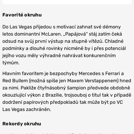
Favorité okruhu
Do Las Vegas přijedou s motivací zahnat své démony
letos dominantní McLaren. „Papájová“ stáj zatím čeká
odsud na svůj první výstup na stupně vítězů. Chladné
podmínky a dlouhé rovinky nicméně by i přes potenciál
jejího vozu měly výhradně nahrávat konkurenčním
týmům.
Hlavním favoritem je bezpochyby Mercedes s Ferrari a
Red Bullem (možná spíše jen Maxem Verstappenem) hned
za nimi. Pakliže čtyřnásobný šampion předvede obdobně
okouzlující výkon z Brazílie, trojsouboj o titul tak v případě
dodržení papírových předpokladů tak může být po VC
Las Vegas zachráněn.
Rekordy okruhu