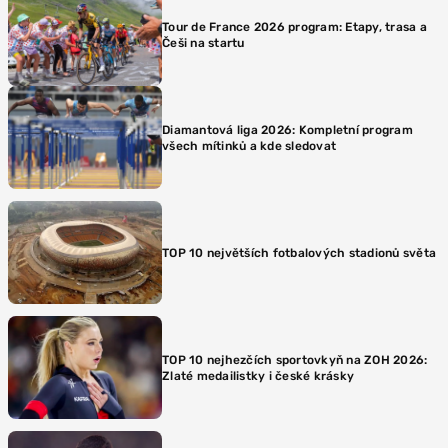
Tour de France 2026 program: Etapy, trasa a
Češi na startu
Diamantová liga 2026: Kompletní program
všech mítinků a kde sledovat
TOP 10 největších fotbalových stadionů světa
TOP 10 nejhezčích sportovkyň na ZOH 2026:
Zlaté medailistky i české krásky