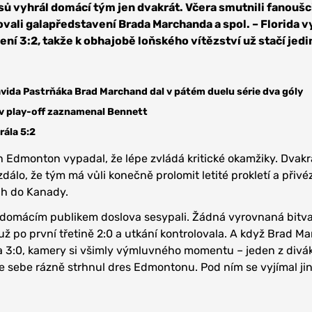
ů vyhrál domácí tým jen dvakrát. Včera smutnili fanoušc
vali galapředstavení Brada Marchanda a spol. – Florida v
edení 3:2, takže k obhajobě loňského vítězství už stačí jed
vida Pastrňáka Brad Marchand dal v pátém duelu série dva góly
v play-off zaznamenal Bennett
rála 5:2
Edmonton vypadal, že lépe zvládá kritické okamžiky. Dvakr
zdálo, že tým má vůli konečně prolomit letité prokletí a přivé
ch do Kanady.
d domácím publikem doslova sesypali. Žádná vyrovnaná bitva
 už po první třetině 2:0 a utkání kontrolovala. A když Brad M
a 3:0, kamery si všimly výmluvného momentu – jeden z divá
sebe rázně strhnul dres Edmontonu. Pod ním se vyjímal jin