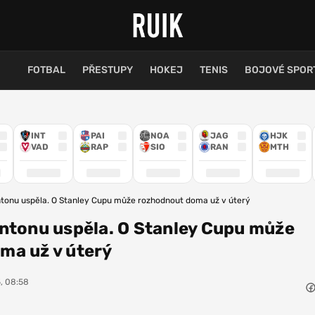
FOTBAL
PŘESTUPY
HOKEJ
TENIS
BOJOVÉ SPOR
INT
PAI
NOA
JAG
HJK
VAD
RAP
SIO
RAN
MTH
ntonu uspěla. O Stanley Cupu může rozhodnout doma už v úterý
ntonu uspěla. O Stanley Cupu může
ma už v úterý
5, 08:58