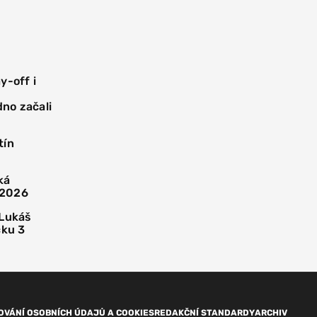
y-off i
dno začali
tín
ká
 2026
 Lukáš
cku 3
OVÁNÍ OSOBNÍCH ÚDAJŮ A COOKIES
REDAKČNÍ STANDARDY
ARCHIV