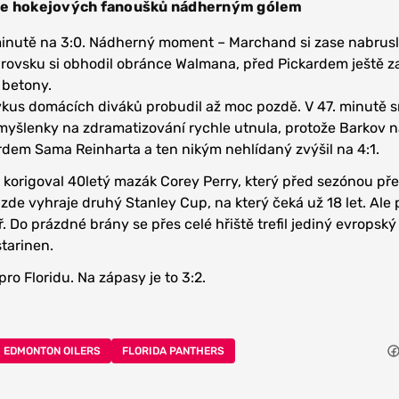
ce hokejových fanoušků nádherným gólem
minutě na 3:0. Nádherný moment – Marchand si zase nabrusli
rovsku si obhodil obránce Walmana, před Pickardem ještě z
 betony.
kus domácích diváků probudil až moc pozdě. V 47. minutě sn
i myšlenky na zdramatizování rychle utnula, protože Barkov n
dem Sama Reinharta a ten nikým nehlídaný zvýšil na 4:1.
e korigoval 40letý mazák Corey Perry, který před sezónou pře
zde vyhraje druhý Stanley Cup, na který čeká už 18 let. Ale 
ř. Do prázdné brány se přes celé hřiště trefil jediný evropský
tarinen.
ro Floridu. Na zápasy je to 3:2.
EDMONTON OILERS
FLORIDA PANTHERS