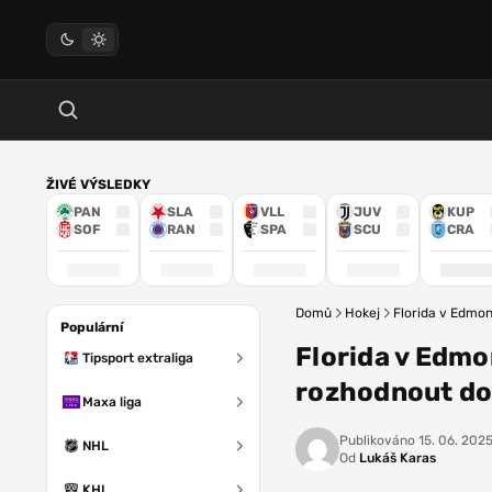
ŽIVÉ VÝSLEDKY
PAN
SLA
VLL
JUV
KUP
SOF
RAN
SPA
SCU
CRA
Domů
Hokej
Florida v Edmo
Populární
Florida v Edmo
Tipsport extraliga
rozhodnout do
Maxa liga
Publikováno
15. 06. 202
NHL
Od
Lukáš Karas
KHL