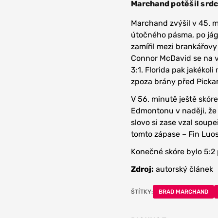
Marchand potěšil srd
Marchand zvýšil v 45. 
útočného pásma, po jág
zamířil mezi brankářovy
Connor McDavid se na v
3:1. Florida pak jakékol
zpoza brány před Pickar
V 56. minutě ještě skór
Edmontonu v naději, že 
slovo si zase vzal soupe
tomto zápase – Fin Luos
Konečné skóre bylo 5:2 p
Zdroj:
autorský článek
ŠTÍTKY:
BRAD MARCHAND