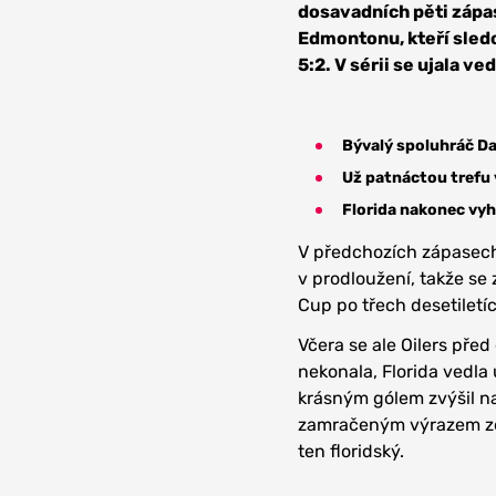
dosavadních pěti zápas
Edmontonu, kteří sledo
5:2. V sérii se ujala v
Bývalý spoluhráč Da
Už patnáctou trefu 
Florida nakonec vyh
V předchozích zápasech 
v prodloužení, takže se 
Cup po třech desetiletí
Včera se ale Oilers pře
nekonala, Florida vedla
krásným gólem zvýšil n
zamračeným výrazem ze 
ten floridský.