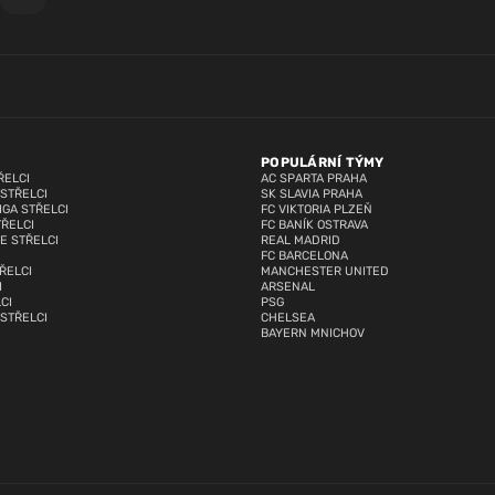
POPULÁRNÍ TÝMY
ŘELCI
AC SPARTA PRAHA
 STŘELCI
SK SLAVIA PRAHA
IGA STŘELCI
FC VIKTORIA PLZEŇ
TŘELCI
FC BANÍK OSTRAVA
E STŘELCI
REAL MADRID
FC BARCELONA
ŘELCI
MANCHESTER UNITED
I
ARSENAL
CI
PSG
 STŘELCI
CHELSEA
BAYERN MNICHOV