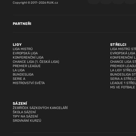
Copyright © 2017–2026 RUIK.cz
PARTNEŘI
LIGY
STŘELCI
LIGA MISTRŮ
LIGA MISTRŮ ST
EVROPSKÁ LIGA
EVROPSKÁ LIGA
KONFERENČNÍ LIGA
KONFERENČNÍ L
CHANCE LIGA (1. ČESKÁ LIGA)
CHANCE LIGA S
PREMIER LEAGUE
PREMIER LEAGU
LA LIGA
LA LIGY STŘELCI
BUNDESLIGA
BUNDESLIGA ST
SERIE A
SERIA A STŘELC
MISTROVSTVÍ SVĚTA
LEAGUE 1 STŘEL
MS VE FOTBALE
SÁZENÍ
ŽEBŘÍČEK SÁZKOVÝCH KANCELÁŘÍ
ŠKOLA SÁZENÍ
TIPY NA SÁZENÍ
SROVNÁNÍ KURZŮ