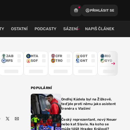
PŘIHLÁSIT SE
TY
OSTATNÍ
PODCASTY
SÁZENÍ
NAPIŠ ČLÁNEK
JAB
MTA
CFR
GOT
RIG
RFS
SOF
TRO
GNT
GYO
POPULÁRNÍ
Ondřej Kúdela byl na Žižkově,
teď jde proti němu jako asistent
trenéra s Vlašimí
Český reprezentant, nový Neuer
nebo kat Slavie. Na koho se
může těšit Hradec Králové?