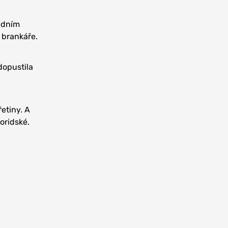
edním
 brankáře.
dopustila
etiny. A
loridské.