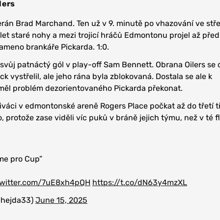
lers
erán Brad Marchand. Ten už v 9. minutě po vhazování ve stř
let staré nohy a mezi trojicí hráčů Edmontonu projel až před
rameno brankáře Pickarda. 1:0.
il svůj patnáctý gól v play-off Sam Bennett. Obrana Oilers se 
vystřelil, ale jeho rána byla zblokovaná. Dostala se ale k
eměl problém dezorientovaného Pickarda překonat.
diváci v edmontonské areně Rogers Place počkat až do třetí tř
, protože zase viděli víc puků v bráně jejich týmu, než v té f
eme pro Cup”
twitter.com/7uE8xh4pQH
https://t.co/dN63y4mzXL
_hejda33)
June 15, 2025