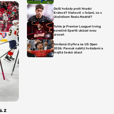
Další hvězdy proti Hradci
Králové? Vlahovič v řešení, co s
útočníkem Realu Madrid?
Tohle je Premier League! Irving
konečně Spartě ukázal svou
úroveň
Smíšená čtyřhra na US Open
2026: Pavouk nabitý hvězdami a
trojitá česká účast
á. Z