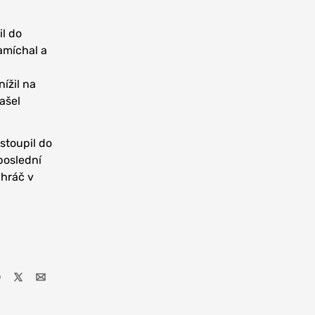
l do
amíchal a
ížil na
ašel
stoupil do
poslední
 hráč v