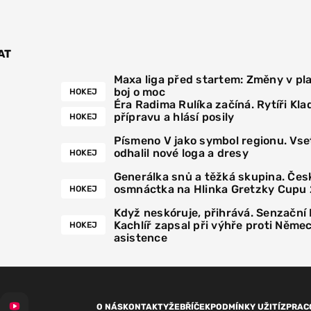
AT
Maxa liga před startem: Změny v pla
boj o moc
HOKEJ
Éra Radima Rulíka začíná. Rytíři Kla
přípravu a hlásí posily
HOKEJ
Písmeno V jako symbol regionu. Vse
odhalil nové loga a dresy
HOKEJ
Generálka snů a těžká skupina. Čes
osmnáctka na Hlinka Gretzky Cupu
HOKEJ
Když neskóruje, přihrává. Senzační
Kachlíř zapsal při výhře proti Něme
HOKEJ
asistence
O NÁS
KONTAKTY
ŽEBŘÍČEK
PODMÍNKY UŽITÍ
ZPRAC