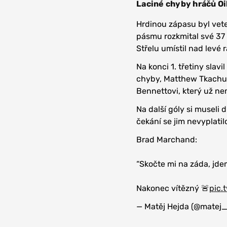
Laciné chyby hráčů Oi
Hrdinou zápasu byl vet
pásmu rozkmital své 37 
Střelu umístil nad levé 
Na konci 1. třetiny slav
chyby, Matthew Tkachuck 
Bennettovi, který už n
Na další góly si museli 
čekání se jim nevyplatilo
Brad Marchand:
“Skočte mi na záda, jd
Nakonec vítězný 🚨
pic.
— Matěj Hejda (@matej