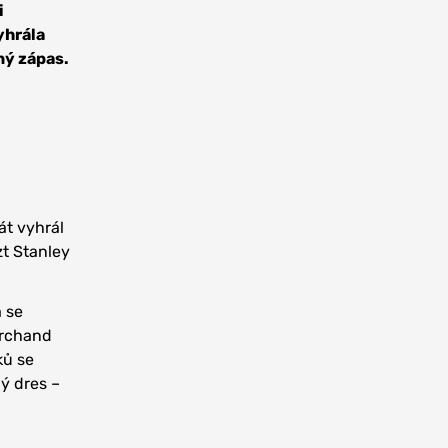
i
yhrála
iný zápas.
át vyhrál
zt Stanley
 se
archand
ků se
ý dres –