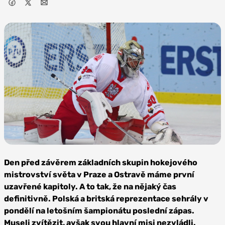
Zdroj:
Depositphotos
Den před závěrem základních skupin hokejového
mistrovství světa v Praze a Ostravě máme první
uzavřené kapitoly. A to tak, že na nějaký čas
definitivně. Polská a britská reprezentace sehrály v
pondělí na letošním šampionátu poslední zápas.
Museli zvítězit, avšak svou hlavní misi nezvládli.