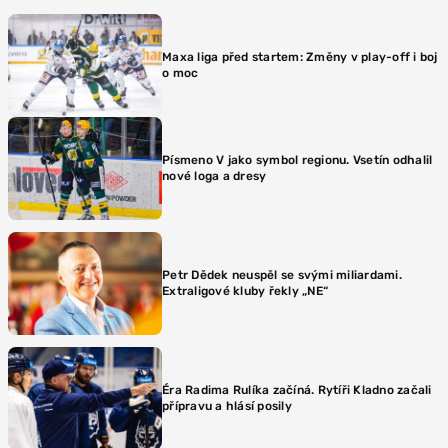
Maxa liga před startem: Změny v play-off i boj
o moc
Písmeno V jako symbol regionu. Vsetín odhalil
nové loga a dresy
Petr Dědek neuspěl se svými miliardami.
Extraligové kluby řekly „NE“
Éra Radima Rulíka začíná. Rytíři Kladno začali
přípravu a hlásí posily