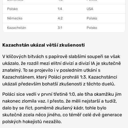
Polsko
1:4
USA
Německo
4:2
Polsko
Kazachstán
3:1
Polsko
Kazachstán ukázal větší zkušenosti
V klíčových bitvách s papírově slabšími soupeři se však
ukázalo, že rozdíl mezi elitní divizí a divizí IA je skutečně
znatelný. To se projevilo i v posledním utkání s
Kazachstánem, který Poláci prohráli 1:3. Kazachstánci
ukázali především bohatší zkušenosti z těchto duelů.
Poláci sice vedli v první třetině 1:0, ale tíha okamžiku jim
nakonec zlomila vaz. I přesto, že měli nejstarší a tudíž,
dalo by se říct, poměrně zkušený kádr, tohle bylo
skutečně zcela něco jiného, co téměř celé dvě generace
polských hokejistů nezažilo.