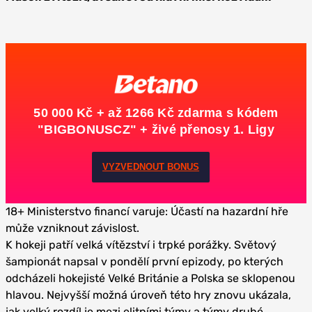
50 000 Kč + až 1266 Kč zdarma s kódem
"BIGBONUSCZ" + živé přenosy 1. Ligy
VYZVEDNOUT BONUS
18+ Ministerstvo financí varuje: Účastí na hazardní hře
může vzniknout závislost.
K hokeji patří velká vítězství i trpké porážky. Světový
šampionát napsal v pondělí první epizody, po kterých
odcházeli hokejisté Velké Británie a Polska se sklopenou
hlavou. Nejvyšší možná úroveň této hry znovu ukázala,
jak velký rozdíl je mezi elitními týmy a týmy druhé,