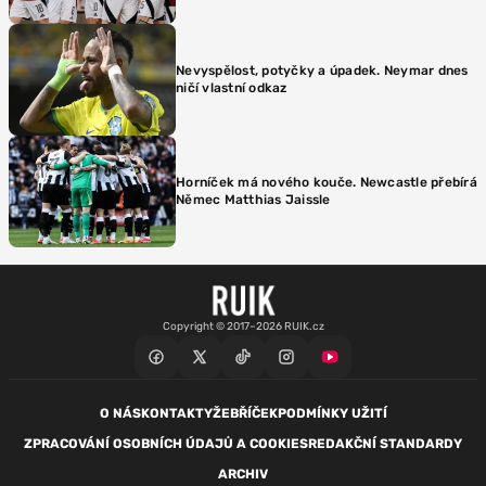
Nevyspělost, potyčky a úpadek. Neymar dnes
ničí vlastní odkaz
Horníček má nového kouče. Newcastle přebírá
Němec Matthias Jaissle
Copyright © 2017–2026 RUIK.cz
O NÁS
KONTAKTY
ŽEBŘÍČEK
PODMÍNKY UŽITÍ
ZPRACOVÁNÍ OSOBNÍCH ÚDAJŮ A COOKIES
REDAKČNÍ STANDARDY
ARCHIV