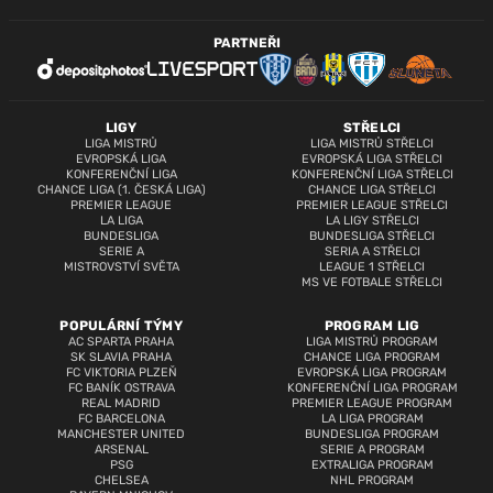
PARTNEŘI
LIGY
STŘELCI
LIGA MISTRŮ
LIGA MISTRŮ STŘELCI
EVROPSKÁ LIGA
EVROPSKÁ LIGA STŘELCI
KONFERENČNÍ LIGA
KONFERENČNÍ LIGA STŘELCI
CHANCE LIGA (1. ČESKÁ LIGA)
CHANCE LIGA STŘELCI
PREMIER LEAGUE
PREMIER LEAGUE STŘELCI
LA LIGA
LA LIGY STŘELCI
BUNDESLIGA
BUNDESLIGA STŘELCI
SERIE A
SERIA A STŘELCI
MISTROVSTVÍ SVĚTA
LEAGUE 1 STŘELCI
MS VE FOTBALE STŘELCI
POPULÁRNÍ TÝMY
PROGRAM LIG
AC SPARTA PRAHA
LIGA MISTRŮ PROGRAM
SK SLAVIA PRAHA
CHANCE LIGA PROGRAM
FC VIKTORIA PLZEŇ
EVROPSKÁ LIGA PROGRAM
FC BANÍK OSTRAVA
KONFERENČNÍ LIGA PROGRAM
REAL MADRID
PREMIER LEAGUE PROGRAM
FC BARCELONA
LA LIGA PROGRAM
MANCHESTER UNITED
BUNDESLIGA PROGRAM
ARSENAL
SERIE A PROGRAM
PSG
EXTRALIGA PROGRAM
CHELSEA
NHL PROGRAM