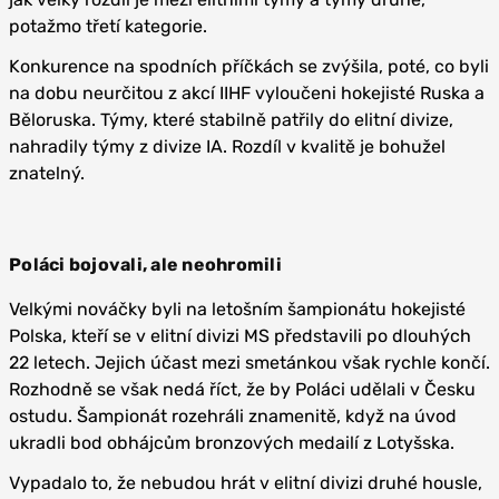
potažmo třetí kategorie.
Konkurence na spodních příčkách se zvýšila, poté, co byli
na dobu neurčitou z akcí IIHF vyloučeni hokejisté Ruska a
Běloruska. Týmy, které stabilně patřily do elitní divize,
nahradily týmy z divize IA. Rozdíl v kvalitě je bohužel
znatelný.
Poláci bojovali, ale neohromili
Velkými nováčky byli na letošním šampionátu hokejisté
Polska, kteří se v elitní divizi MS představili po dlouhých
22 letech. Jejich účast mezi smetánkou však rychle končí.
Rozhodně se však nedá říct, že by Poláci udělali v Česku
ostudu. Šampionát rozehráli znamenitě, když na úvod
ukradli bod obhájcům bronzových medailí z Lotyšska.
Vypadalo to, že nebudou hrát v elitní divizi druhé housle,