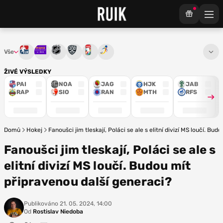
Vše
Tipsport extraliga
Maxa liga
NHL
KHL
Mistrovství světa
Euro Hockey Tour
ŽIVÉ VÝSLEDKY
PAI
NOA
JAG
HJK
JAB
RAP
SIO
RAN
MTH
RFS
Domů
Hokej
Fanoušci jim tleskají, Poláci se ale s elitní divizí MS loučí. Bu
Fanoušci jim tleskají, Poláci se ale s
elitní divizí MS loučí. Budou mít
připravenou další generaci?
Publikováno
21. 05. 2024, 14:00
Od
Rostislav Niedoba