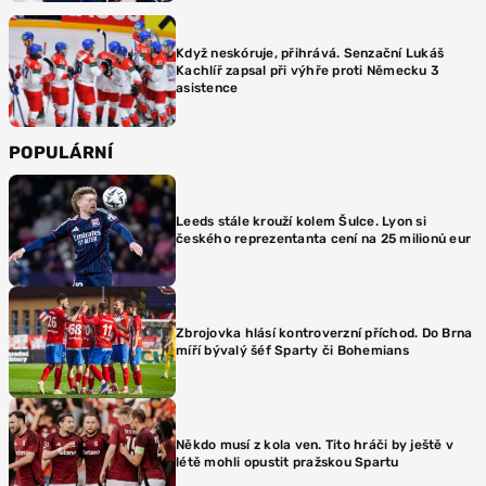
Když neskóruje, přihrává. Senzační Lukáš
Kachlíř zapsal při výhře proti Německu 3
asistence
POPULÁRNÍ
Leeds stále krouží kolem Šulce. Lyon si
českého reprezentanta cení na 25 milionů eur
Zbrojovka hlásí kontroverzní příchod. Do Brna
míří bývalý šéf Sparty či Bohemians
Někdo musí z kola ven. Tito hráči by ještě v
létě mohli opustit pražskou Spartu