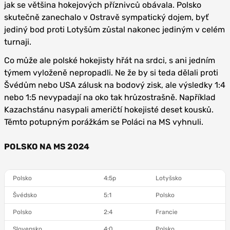
jak se většina hokejových příznivců obávala. Polsko
skutečně zanechalo v Ostravě sympatický dojem, byť
jediný bod proti Lotyšům zůstal nakonec jediným v celém
turnaji.
Co může ale polské hokejisty hřát na srdci, s ani jedním
týmem vyloženě nepropadli. Ne že by si teda dělali proti
Švédům nebo USA zálusk na bodový zisk, ale výsledky 1:4
nebo 1:5 nevypadají na oko tak hrůzostrašně. Například
Kazachstánu nasypali američtí hokejisté deset kousků.
Těmto potupným porážkám se Poláci na MS vyhnuli.
POLSKO NA MS 2024
Polsko
4:5p
Lotyšsko
Švédsko
5:1
Polsko
Polsko
2:4
Francie
Slovensko
4:0
Polsko