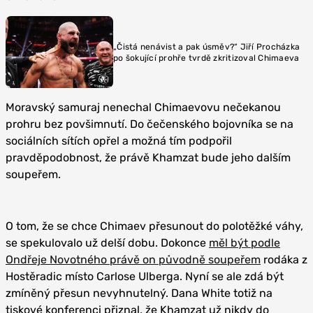
„Čistá nenávist a pak úsměv?“ Jiří Procházka
po šokující prohře tvrdě zkritizoval Chimaeva
Moravský samuraj nenechal Chimaevovu nečekanou
prohru bez povšimnutí. Do čečenského bojovníka se na
sociálních sítích opřel a možná tím podpořil
pravděpodobnost, že právě Khamzat bude jeho dalším
soupeřem.
O tom, že se chce Chimaev přesunout do polotěžké váhy,
se spekulovalo už delší dobu. Dokonce
měl být podle
Ondřeje Novotného právě on původně soupeřem
rodáka z
Hostěradic místo Carlose Ulberga. Nyní se ale zdá být
zmíněný přesun nevyhnutelný. Dana White totiž na
tiskové konferenci přiznal, že Khamzat už nikdy do