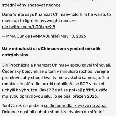
střední váhy shazovat nechce.
Dana White says Khamzat Chimaev told him he wants to
move up to light heavyweight next. 👀
pic.twitter.com/hJOlxpz9i8
— MMA Junkie (@MMAJunkie)
May 10, 2026
Už v minulosti si s Chimaevem vyměnil několik
ostrých slov
Jiří Procházka a Khamzat Chimaev spolu kdysi trénovali.
Čečenský bojovník se o tom v minulosti rozhodl veřejně
promluvit, aby shodil kvality moravského samuraje. Tím
rodáka z Hostěradic nakrkl natolik, že se BJP v reakci
uchýlil k výhružce. Jaké? Že až se potkají příště, ukáže
mu svou opravdovou sílu. To se psal březen 2023.
Tentýž rok na podzim
se Jiří odhodlal k výzvě na zápas
.
Dokonce nastínil ochotu shodit za rivalem do střední