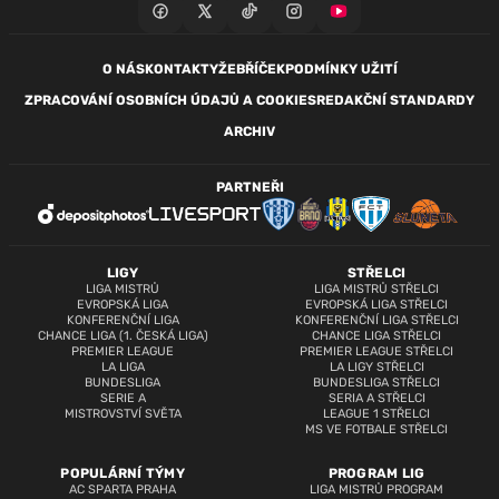
O NÁS
KONTAKTY
ŽEBŘÍČEK
PODMÍNKY UŽITÍ
ZPRACOVÁNÍ OSOBNÍCH ÚDAJŮ A COOKIES
REDAKČNÍ STANDARDY
ARCHIV
PARTNEŘI
LIGY
STŘELCI
LIGA MISTRŮ
LIGA MISTRŮ STŘELCI
EVROPSKÁ LIGA
EVROPSKÁ LIGA STŘELCI
KONFERENČNÍ LIGA
KONFERENČNÍ LIGA STŘELCI
CHANCE LIGA (1. ČESKÁ LIGA)
CHANCE LIGA STŘELCI
PREMIER LEAGUE
PREMIER LEAGUE STŘELCI
LA LIGA
LA LIGY STŘELCI
BUNDESLIGA
BUNDESLIGA STŘELCI
SERIE A
SERIA A STŘELCI
MISTROVSTVÍ SVĚTA
LEAGUE 1 STŘELCI
MS VE FOTBALE STŘELCI
POPULÁRNÍ TÝMY
PROGRAM LIG
AC SPARTA PRAHA
LIGA MISTRŮ PROGRAM