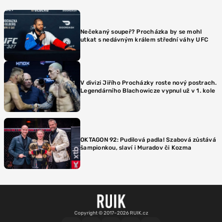
Nečekaný soupeř? Procházka by se mohl
utkat s nedávným králem střední váhy UFC
V divizi Jiřího Procházky roste nový postrach.
Legendárního Blachowicze vypnul už v 1. kole
OKTAGON 92: Pudilová padla! Szabová zůstává
šampionkou, slaví i Muradov či Kozma
Copyright © 2017–2026 RUIK.cz