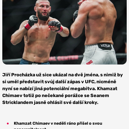
Foto:
Profimedia
Jiří Procházka už sice ukázal na dvě jména, s nimiž by
si uměl představit svůj další zápas v UFC, nicméně
nyní se nabízí jiná potenciální megabitva. Khamzat
Chimaev totiž po nečekané porážce se Seanem
Stricklandem jasně ohlásil své další kroky.
Khamzat Chimaev v neděli ráno přišel o svou