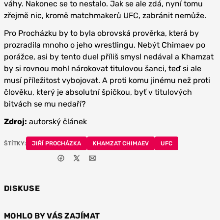
váhy. Nakonec se to nestalo. Jak se ale zdá, nyní tomu
zřejmě nic, kromě matchmakerů UFC, zabránit nemůže.
Pro Procházku by to byla obrovská prověrka, která by
prozradila mnoho o jeho wrestlingu. Nebýt Chimaev po
porážce, asi by tento duel příliš smysl nedával a Khamzat
by si rovnou mohl nárokovat titulovou šanci, teď si ale
musí příležitost vybojovat. A proti komu jinému než proti
člověku, který je absolutní špičkou, byť v titulových
bitvách se mu nedaří?
Zdroj:
autorský článek
ŠTÍTKY:
JIŘÍ PROCHÁZKA
KHAMZAT CHIMAEV
UFC
DISKUSE
MOHLO BY VÁS ZAJÍMAT