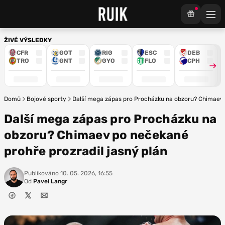
ŽIVÉ VÝSLEDKY
CFR
GOT
RIG
ESC
DEB
TRO
GNT
GYO
FLO
CPH
Domů
Bojové sporty
Další mega zápas pro Procházku na obzoru? Chimaev p
Další mega zápas pro Procházku na
obzoru? Chimaev po nečekané
prohře prozradil jasný plán
Publikováno
10. 05. 2026, 16:55
Od
Pavel Langr