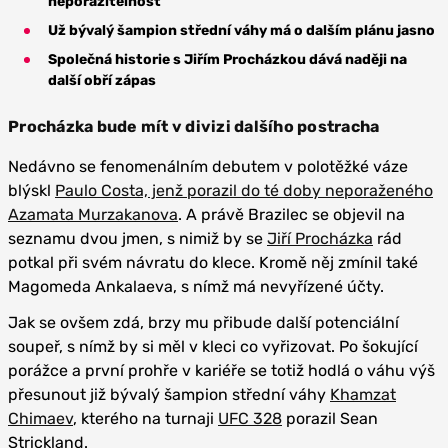
neporazitelnost
Už bývalý šampion střední váhy má o dalším plánu jasno
Společná historie s Jiřím Procházkou dává naději na
další obří zápas
Procházka bude mít v divizi dalšího postracha
Nedávno se fenomenálním debutem v polotěžké váze
blýskl
Paulo Costa, jenž porazil do té doby neporaženého
Azamata Murzakanova
. A právě Brazilec se objevil na
seznamu dvou jmen, s nimiž by se
Jiří Procházka
rád
potkal při svém návratu do klece. Kromě něj zmínil také
Magomeda Ankalaeva, s nímž má nevyřízené účty.
Jak se ovšem zdá, brzy mu přibude další potenciální
soupeř, s nímž by si měl v kleci co vyřizovat. Po šokující
porážce a první prohře v kariéře se totiž hodlá o váhu výš
přesunout již bývalý šampion střední váhy
Khamzat
Chimaev
, kterého na turnaji
UFC 328
porazil Sean
Strickland.