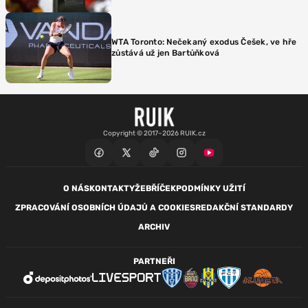
WTA Toronto: Nečekaný exodus Češek, ve hře
zůstává už jen Bartůňková
Copyright © 2017–2026 RUIK.cz
O NÁS
KONTAKTY
ŽEBŘÍČEK
PODMÍNKY UŽITÍ
ZPRACOVÁNÍ OSOBNÍCH ÚDAJŮ A COOKIES
REDAKČNÍ STANDARDY
ARCHIV
PARTNEŘI