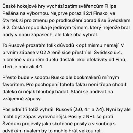
České hokejové hry vychází zatím svěřencům Filipa
Pešána na výbornou. Nejprve porazili 2:1 Finsko, ve
čtvrtek si pro změnu po prodloužení poradili se Švédskem
3:2. Česká republika je jediným týmem, který nejenže bral
body v obou zápasech, ale také oba vyhrál.
To Rusové prozatím tolik důvodů k optimismu nemají. V
prvním zápase v O2 Aréně sice přestříleli Švédsko 6:4,
nicméně v druhém duelu dostali lekci efektivity od Finů,
kteří je porazili 4:1.
Přesto bude v sobotu Rusko dle bookmakerů mírným
favoritem. Pro pochopení tohoto faktu není třeba chodit
daleko či nějak hlouběji bádat. Stačí se podívat na
vzájemné zápasy.
Poslední tři totiž vyhráli Rusové (3:0, 4:1 a 7:4). Nyní by ale
mohl být zápas vyrovnanější. Posily z NHL se proti
Švédům projevily jako skutečné posily a v souboji s
odvěkým rivalem by to mohlo hrát velkou roli.