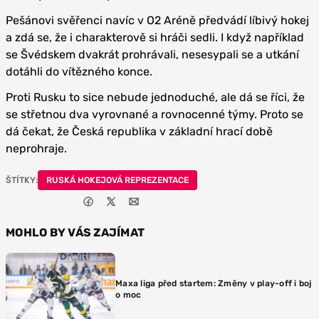
Pešánovi svěřenci navíc v O2 Aréně předvádí líbivý hokej
a zdá se, že i charakterově si hráči sedli. I když například
se Švédskem dvakrát prohrávali, nesesypali se a utkání
dotáhli do vítězného konce.
Proti Rusku to sice nebude jednoduché, ale dá se říci, že
se střetnou dva vyrovnané a rovnocenné týmy. Proto se
dá čekat, že Česká republika v základní hrací době
neprohraje.
ŠTÍTKY:
RUSKÁ HOKEJOVÁ REPREZENTACE
MOHLO BY VÁS ZAJÍMAT
Maxa liga před startem: Změny v play-off i boj
o moc