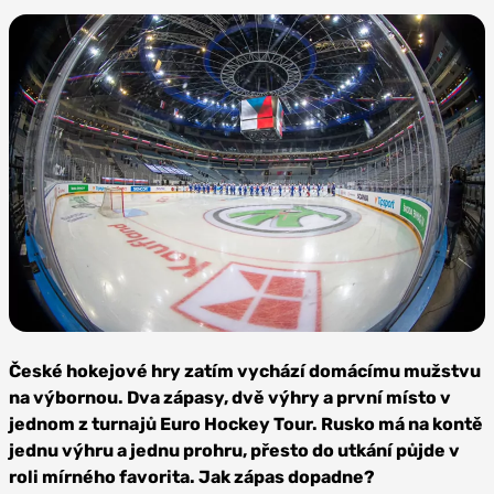
Zdroj: Jan Beneš,
Česky hokej
České hokejové hry zatím vychází domácímu mužstvu
na výbornou. Dva zápasy, dvě výhry a první místo v
jednom z turnajů Euro Hockey Tour. Rusko má na kontě
jednu výhru a jednu prohru, přesto do utkání půjde v
roli mírného favorita. Jak zápas dopadne?