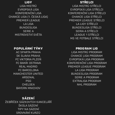
LIGY
STŘELCI
LIGA MISTRŮ
LIGA MISTRŮ STŘELCI
EVROPSKÁ LIGA
EVROPSKÁ LIGA STŘELCI
KONFERENČNÍ LIGA
KONFERENČNÍ LIGA STŘELCI
CHANCE LIGA (1. ČESKÁ LIGA)
CHANCE LIGA STŘELCI
PREMIER LEAGUE
PREMIER LEAGUE STŘELCI
LA LIGA
LA LIGY STŘELCI
BUNDESLIGA
BUNDESLIGA STŘELCI
SERIE A
SERIA A STŘELCI
MISTROVSTVÍ SVĚTA
LEAGUE 1 STŘELCI
MS VE FOTBALE STŘELCI
POPULÁRNÍ TÝMY
PROGRAM LIG
AC SPARTA PRAHA
LIGA MISTRŮ PROGRAM
SK SLAVIA PRAHA
CHANCE LIGA PROGRAM
FC VIKTORIA PLZEŇ
EVROPSKÁ LIGA PROGRAM
FC BANÍK OSTRAVA
KONFERENČNÍ LIGA PROGRAM
REAL MADRID
PREMIER LEAGUE PROGRAM
FC BARCELONA
LA LIGA PROGRAM
MANCHESTER UNITED
BUNDESLIGA PROGRAM
ARSENAL
SERIE A PROGRAM
PSG
EXTRALIGA PROGRAM
CHELSEA
NHL PROGRAM
BAYERN MNICHOV
SÁZENÍ
ŽEBŘÍČEK SÁZKOVÝCH KANCELÁŘÍ
ŠKOLA SÁZENÍ
TIPY NA SÁZENÍ
SROVNÁNÍ KURZŮ