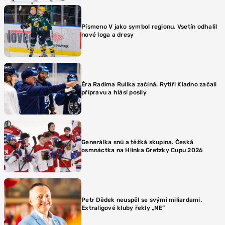
Písmeno V jako symbol regionu. Vsetín odhalil
nové loga a dresy
Éra Radima Rulíka začíná. Rytíři Kladno začali
přípravu a hlásí posily
Generálka snů a těžká skupina. Česká
osmnáctka na Hlinka Gretzky Cupu 2026
Petr Dědek neuspěl se svými miliardami.
Extraligové kluby řekly „NE“