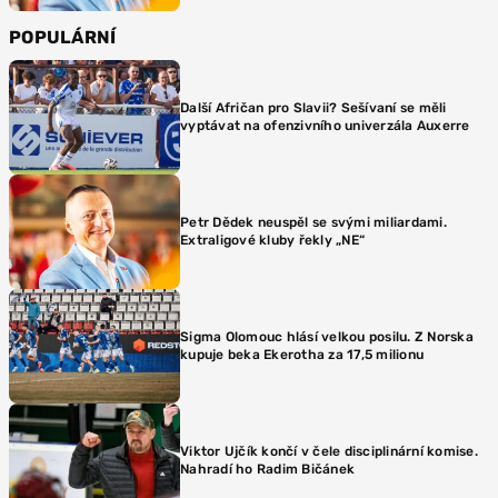
POPULÁRNÍ
Další Afričan pro Slavii? Sešívaní se měli
vyptávat na ofenzivního univerzála Auxerre
Petr Dědek neuspěl se svými miliardami.
Extraligové kluby řekly „NE“
Sigma Olomouc hlásí velkou posilu. Z Norska
kupuje beka Ekerotha za 17,5 milionu
Viktor Ujčík končí v čele disciplinární komise.
Nahradí ho Radim Bičánek