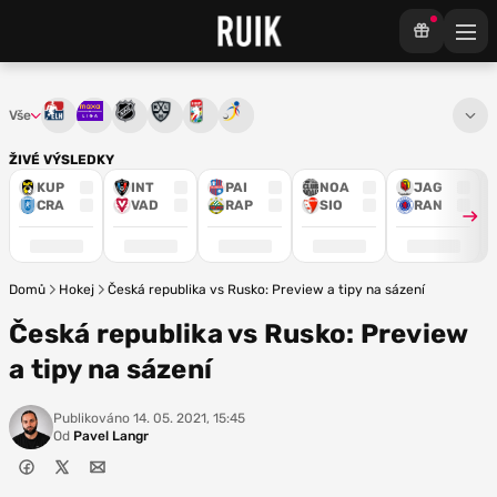
Vše
Tipsport extraliga
Maxa liga
NHL
KHL
Mistrovství světa
Euro Hockey Tour
ŽIVÉ VÝSLEDKY
KUP
INT
PAI
NOA
JAG
CRA
VAD
RAP
SIO
RAN
Domů
Hokej
Česká republika vs Rusko: Preview a tipy na sázení
Česká republika vs Rusko: Preview
a tipy na sázení
Publikováno
14. 05. 2021, 15:45
Od
Pavel Langr