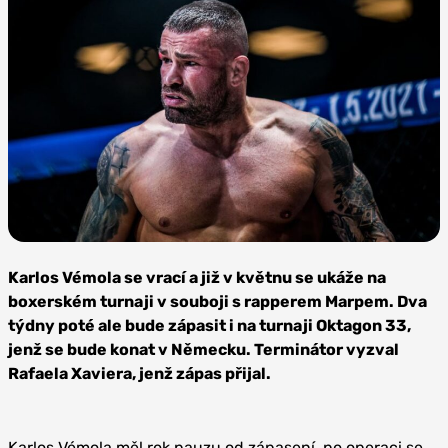
Zdroj:
Oktagon
Karlos Vémola se vrací a již v květnu se ukáže na
MMA
boxerském turnaji v souboji s rapperem Marpem. Dva
týdny poté ale bude zápasit i na turnaji Oktagon 33,
jenž se bude konat v Německu. Terminátor vyzval
Rafaela Xaviera, jenž zápas přijal.
Karlos Vémola měl rok pauzu od zápasení, po operaci se