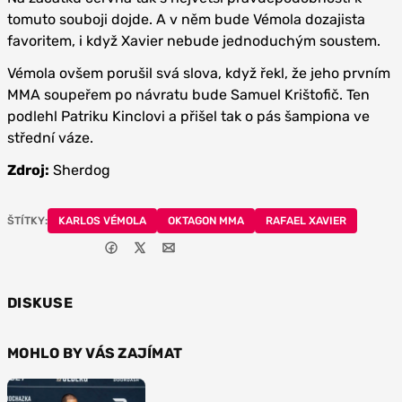
tomuto souboji dojde. A v něm bude Vémola dozajista
favoritem, i když Xavier nebude jednoduchým soustem.
Vémola ovšem porušil svá slova, když řekl, že jeho prvním
MMA soupeřem po návratu bude Samuel Krištofič. Ten
podlehl Patriku Kinclovi a přišel tak o pás šampiona ve
střední váze.
Zdroj:
Sherdog
ŠTÍTKY:
KARLOS VÉMOLA
OKTAGON MMA
RAFAEL XAVIER
DISKUSE
MOHLO BY VÁS ZAJÍMAT