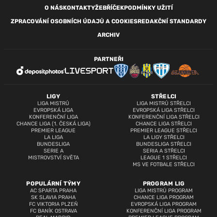
O NÁS
KONTAKTY
ŽEBŘÍČEK
PODMÍNKY UŽITÍ
ZPRACOVÁNÍ OSOBNÍCH ÚDAJŮ A COOKIES
REDAKČNÍ STANDARDY
ARCHIV
PARTNEŘI
LIGY
STŘELCI
LIGA MISTRŮ
LIGA MISTRŮ STŘELCI
EVROPSKÁ LIGA
EVROPSKÁ LIGA STŘELCI
KONFERENČNÍ LIGA
KONFERENČNÍ LIGA STŘELCI
CHANCE LIGA (1. ČESKÁ LIGA)
CHANCE LIGA STŘELCI
PREMIER LEAGUE
PREMIER LEAGUE STŘELCI
LA LIGA
LA LIGY STŘELCI
BUNDESLIGA
BUNDESLIGA STŘELCI
SERIE A
SERIA A STŘELCI
MISTROVSTVÍ SVĚTA
LEAGUE 1 STŘELCI
MS VE FOTBALE STŘELCI
POPULÁRNÍ TÝMY
PROGRAM LIG
AC SPARTA PRAHA
LIGA MISTRŮ PROGRAM
SK SLAVIA PRAHA
CHANCE LIGA PROGRAM
FC VIKTORIA PLZEŇ
EVROPSKÁ LIGA PROGRAM
FC BANÍK OSTRAVA
KONFERENČNÍ LIGA PROGRAM