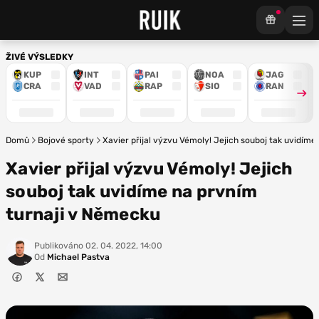
ŽIVÉ VÝSLEDKY
KUP
INT
PAI
NOA
JAG
CRA
VAD
RAP
SIO
RAN
Domů
Bojové sporty
Xavier přijal výzvu Vémoly! Jejich souboj tak uvidím
Xavier přijal výzvu Vémoly! Jejich
souboj tak uvidíme na prvním
turnaji v Německu
Publikováno
02. 04. 2022, 14:00
Od
Michael Pastva