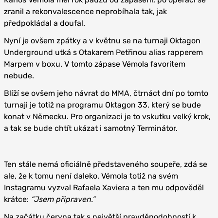
zranil a rekonvalescence neprobíhala tak, jak
předpokládal a doufal.
Nyní je ovšem zpátky a v květnu se na turnaji Oktagon
Underground utká s Otakarem Petřinou alias rapperem
Marpem v boxu. V tomto zápase Vémola favoritem
nebude.
Blíží se ovšem jeho návrat do MMA, čtrnáct dní po tomto
turnaji je totiž na programu Oktagon 33, který se bude
konat v Německu. Pro organizaci je to vskutku velký krok,
a tak se bude chtít ukázat i samotný Terminátor.
Ten stále nemá oficiálně představeného soupeře, zdá se
ale, že k tomu není daleko. Vémola totiž na svém
Instagramu vyzval Rafaela Xaviera a ten mu odpověděl
krátce:
“Jsem připraven.”
Na začátku června tak s největší pravděpodobností k