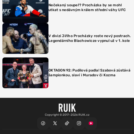
Nečekaný soupeř? Procházka by se mohl
utkat s nedávným králem střední váhy UFC
V divizi Jiřího Procházky roste nový postrach.
Legendárního Blachowicze vypnul už v 1. kole
OKTAGON 92: Pudilová padla! Szabová zůstává
šampionkou, slaví i Muradov či Kozma
Copyright © 2017–2026 RUIK.cz