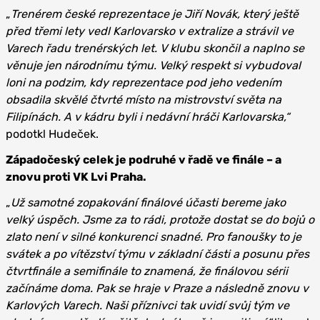
„
Trenérem české reprezentace je Jiří
N
ovák, který ještě
před třemi lety vedl Karlovarsko v extralize a strávil ve
Varech řadu trenérských let. V klubu skončil a naplno se
věnuje jen národnímu týmu. Velký respekt si vybudoval
loni na podzim, kdy reprezentace pod jeho vedením
obsadila skvělé čtvrté místo na mistrovství světa na
Filipínách. A v kádru byli i nedávní hráči Karlovarska,“
podotkl Hudeček.
Západočeský celek je podruhé v řadě ve finále – a
znovu proti VK Lvi Praha.
„
Už samotné zopakování finálové účasti bereme jako
velký úspěch. Jsme za to rádi, protože dostat se do bojů o
zlato není v silné konkurenci snadné. Pro fanoušky to je
svátek a po vítězství týmu v základní části a posunu přes
čtvrtfinále a semifinále to znamená, že finálovou sérii
začínáme doma. Pak se hraje v Praze a následně znovu v
Karlových Varech. Naši příznivci tak uvidí svůj tým ve