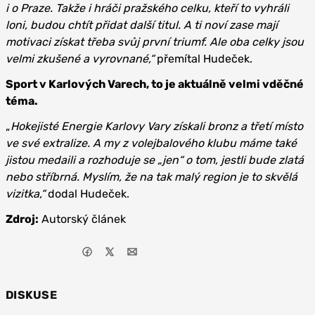
i o Praze. Takže i hráči pražského celku, kteří to vyhráli
loni, budou chtít přidat další titul. A ti noví zase mají
motivaci získat třeba svůj první triumf. Ale oba celky jsou
velmi zkušené a vyrovnané,“
přemítal Hudeček.
Sport v Karlových Varech, to je aktuálně velmi vděčné
téma.
„
Hokejisté Energie Karlovy Vary získali bronz a třetí místo
ve své extralize. A my z volejbalového klubu máme také
jistou medaili a rozhoduje se „jen“ o tom, jestli bude zlatá
nebo stříbrná. Myslím, že na tak malý region je to skvělá
vizitka,“
dodal Hudeček.
Zdroj:
Autorský článek
DISKUSE