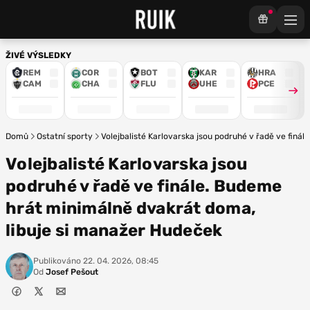
ŽIVÉ VÝSLEDKY
REM
COR
BOT
KAR
HRA
CAM
CHA
FLU
UHE
PCE
Domů
Ostatní sporty
Volejbalisté Karlovarska jsou podruhé v řadě ve finá
Volejbalisté Karlovarska jsou
podruhé v řadě ve finále. Budeme
hrát minimálně dvakrát doma,
libuje si manažer Hudeček
Publikováno
22. 04. 2026, 08:45
Od
Josef Pešout