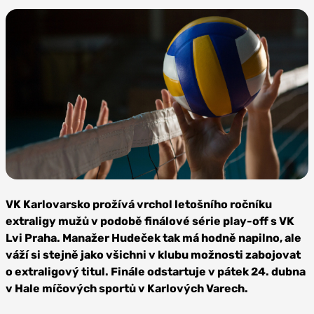
Foto:
Depositphotos
VK Karlovarsko prožívá vrchol letošního ročníku
extraligy mužů v podobě finálové série play-off s VK
Lvi Praha. Manažer Hudeček tak má hodně napilno, ale
váží si stejně jako všichni v klubu možnosti zabojovat
o extraligový titul. Finále odstartuje v pátek 24. dubna
v Hale míčových sportů v Karlových Varech.