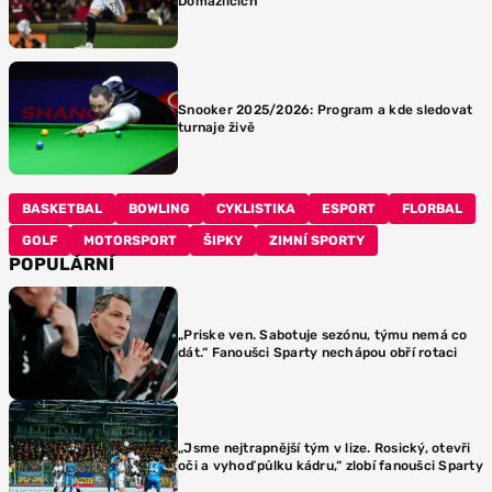
Domažlicích
Snooker 2025/2026: Program a kde sledovat
turnaje živě
BASKETBAL
BOWLING
CYKLISTIKA
ESPORT
FLORBAL
GOLF
MOTORSPORT
ŠIPKY
ZIMNÍ SPORTY
POPULÁRNÍ
„Priske ven. Sabotuje sezónu, týmu nemá co
dát.“ Fanoušci Sparty nechápou obří rotaci
„Jsme nejtrapnější tým v lize. Rosický, otevři
oči a vyhoď půlku kádru,“ zlobí fanoušci Sparty