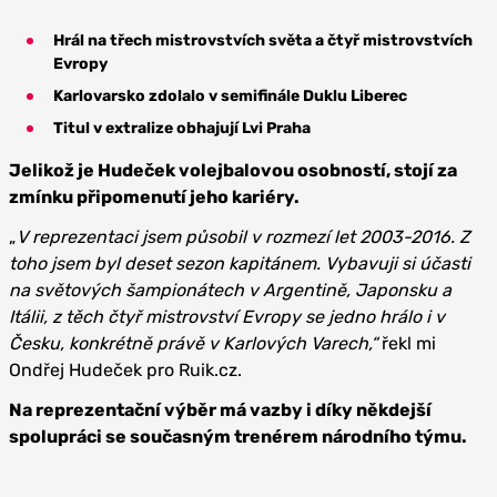
Hrál na třech mistrovstvích světa a čtyř mistrovstvích
Evropy
Karlovarsko zdolalo v semifinále Duklu Liberec
Titul v extralize obhajují Lvi Praha
Jelikož je Hudeček volejbalovou osobností, stojí za
zmínku připomenutí jeho kariéry.
„
V reprezentaci jsem působil v rozmezí let 2003-2016. Z
toho jsem byl deset sezon kapitánem. Vybavuji si účasti
na světových šampionátech v Argentině, Japonsku a
Itálii, z těch čtyř mistrovství Evropy se jedno hrálo i v
Česku, konkrétně právě v Karlových Varech,“
řekl mi
Ondřej Hudeček pro Ruik.cz.
Na reprezentační výběr má vazby i díky někdejší
spolupráci se současným trenérem národního týmu.