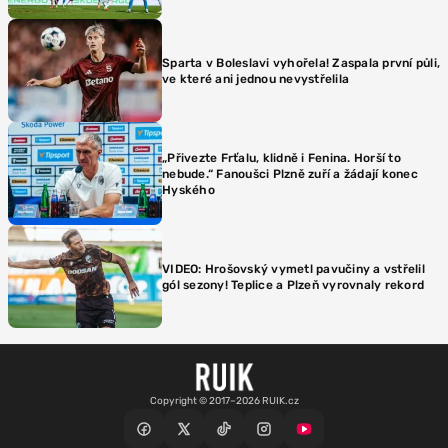
Sparta v Boleslavi vyhořela! Zaspala první půli,
ve které ani jednou nevystřelila
„Přivezte Frťalu, klidně i Fenina. Horší to
nebude.“ Fanoušci Plzně zuří a žádají konec
Hyského
VIDEO: Hrošovský vymetl pavučiny a vstřelil
gól sezony! Teplice a Plzeň vyrovnaly rekord
Copyright © 2017–2026 RUIK.cz