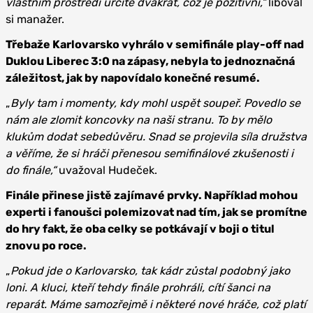
vlastním prostředí určitě dvakrát, což je pozitivní,“
liboval
si manažer.
Třebaže Karlovarsko vyhrálo v semifinále play-off nad
Duklou Liberec 3:0 na zápasy, nebyla to jednoznačná
záležitost, jak by napovídalo konečné resumé.
„
Byly tam i momenty, kdy mohl uspět soupeř. Povedlo se
nám ale zlomit koncovky na naši stranu. To by mělo
klukům dodat sebedůvěru. Snad se projevila síla družstva
a věříme, že si hráči přenesou semifinálové zkušenosti i
do finále,“
uvažoval Hudeček.
Finále přinese jistě zajímavé prvky. Například mohou
experti i fanoušci polemizovat nad tím, jak se promítne
do hry fakt, že oba celky se potkávají v boji o titul
znovu po roce.
„
Pokud jde o Karlovarsko, tak kádr zůstal podobný jako
loni. A kluci, kteří tehdy finále prohráli, cítí šanci na
reparát. Máme samozřejmě i některé nové hráče, což platí