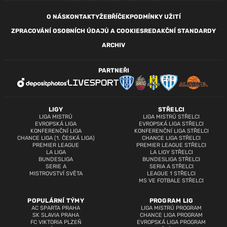
O NÁS
KONTAKTY
ŽEBŘÍČEK
PODMÍNKY UŽITÍ
ZPRACOVÁNÍ OSOBNÍCH ÚDAJŮ A COOKIES
REDAKČNÍ STANDARDY
ARCHIV
PARTNEŘI
LIGY
STŘELCI
LIGA MISTRŮ
LIGA MISTRŮ STŘELCI
EVROPSKÁ LIGA
EVROPSKÁ LIGA STŘELCI
KONFERENČNÍ LIGA
KONFERENČNÍ LIGA STŘELCI
CHANCE LIGA (1. ČESKÁ LIGA)
CHANCE LIGA STŘELCI
PREMIER LEAGUE
PREMIER LEAGUE STŘELCI
LA LIGA
LA LIGY STŘELCI
BUNDESLIGA
BUNDESLIGA STŘELCI
SERIE A
SERIA A STŘELCI
MISTROVSTVÍ SVĚTA
LEAGUE 1 STŘELCI
MS VE FOTBALE STŘELCI
POPULÁRNÍ TÝMY
PROGRAM LIG
AC SPARTA PRAHA
LIGA MISTRŮ PROGRAM
SK SLAVIA PRAHA
CHANCE LIGA PROGRAM
FC VIKTORIA PLZEŇ
EVROPSKÁ LIGA PROGRAM