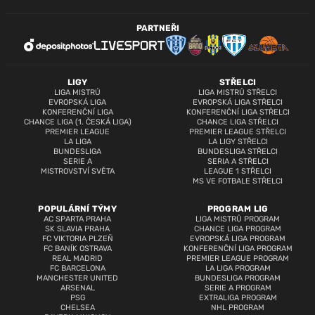
PARTNEŘI
LIGY
STŘELCI
LIGA MISTRŮ
LIGA MISTRŮ STŘELCI
EVROPSKÁ LIGA
EVROPSKÁ LIGA STŘELCI
KONFERENČNÍ LIGA
KONFERENČNÍ LIGA STŘELCI
CHANCE LIGA (1. ČESKÁ LIGA)
CHANCE LIGA STŘELCI
PREMIER LEAGUE
PREMIER LEAGUE STŘELCI
LA LIGA
LA LIGY STŘELCI
BUNDESLIGA
BUNDESLIGA STŘELCI
SERIE A
SERIA A STŘELCI
MISTROVSTVÍ SVĚTA
LEAGUE 1 STŘELCI
MS VE FOTBALE STŘELCI
POPULÁRNÍ TÝMY
PROGRAM LIG
AC SPARTA PRAHA
LIGA MISTRŮ PROGRAM
SK SLAVIA PRAHA
CHANCE LIGA PROGRAM
FC VIKTORIA PLZEŇ
EVROPSKÁ LIGA PROGRAM
FC BANÍK OSTRAVA
KONFERENČNÍ LIGA PROGRAM
REAL MADRID
PREMIER LEAGUE PROGRAM
FC BARCELONA
LA LIGA PROGRAM
MANCHESTER UNITED
BUNDESLIGA PROGRAM
ARSENAL
SERIE A PROGRAM
PSG
EXTRALIGA PROGRAM
CHELSEA
NHL PROGRAM