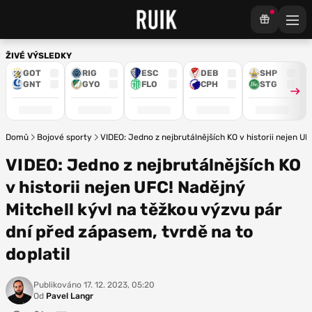
ŽIVÉ VÝSLEDKY
GOT
RIG
ESC
DEB
SHP
GNT
GYO
FLO
CPH
STG
Domů
Bojové sporty
VIDEO: Jedno z nejbrutálnějších KO v historii nejen UF
VIDEO: Jedno z nejbrutálnějších KO
v historii nejen UFC! Nadějný
Mitchell kývl na těžkou výzvu pár
dní před zápasem, tvrdě na to
doplatil
Publikováno
17. 12. 2023, 05:20
Od
Pavel Langr