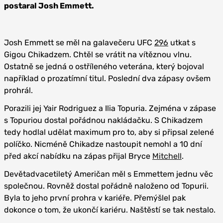
postaral Josh Emmett.
Josh Emmett se měl na galavečeru UFC
296
utkat s
Gigou Chikadzem. Chtěl se vrátit na vítěznou vlnu.
Ostatně se jedná o ostříleného veterána, který bojoval
například o prozatímní titul. Poslední dva zápasy ovšem
prohrál.
Porazili jej Yair Rodriguez a Ilia Topuria. Zejména v zápase
s Topuriou dostal pořádnou nakládačku. S Chikadzem
tedy hodlal udělat maximum pro to, aby si připsal zelené
políčko. Nicméně Chikadze nastoupit nemohl a 10 dní
před akcí nabídku na zápas přijal Bryce
Mitchell
.
Devětadvacetiletý Američan měl s Emmettem jednu věc
společnou. Rovněž dostal pořádně naloženo od Topurii.
Byla to jeho první prohra v kariéře. Přemýšlel pak
dokonce o tom, že ukončí kariéru. Naštěstí se tak nestalo.