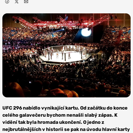
Zdroj:
Depositphotos
UFC 296 nabídlo vynikající kartu. Od začátku do konce
celého galavečeru bychom nenašli slabý zápas. K
vidění tak byla hromada ukončení. O jedno z
nejbrutálnějších v historii se pak na úvodu hlavní karty