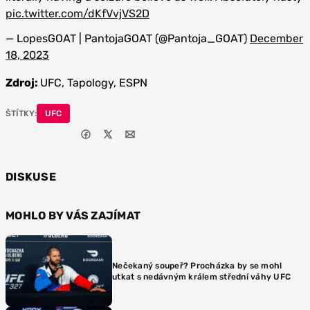
pic.twitter.com/dKfVvjVS2D
— LopesGOAT | PantojaGOAT (@Pantoja_GOAT)
December
18, 2023
Zdroj:
UFC, Tapology, ESPN
ŠTÍTKY:
UFC
DISKUSE
MOHLO BY VÁS ZAJÍMAT
Nečekaný soupeř? Procházka by se mohl
utkat s nedávným králem střední váhy UFC