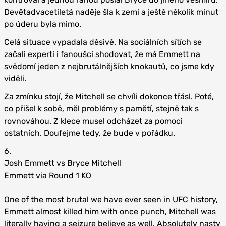
Devětadvacetiletá naděje šla k zemi a ještě několik minut
po úderu byla mimo.
Celá situace vypadala děsivě. Na sociálních sítích se
začali experti i fanoušci shodovat, že má Emmett na
svědomí jeden z nejbrutálnějších knokautů, co jsme kdy
viděli.
Za zmínku stojí, že Mitchell se chvíli dokonce třásl. Poté,
co přišel k sobě, měl problémy s pamětí, stejně tak s
rovnováhou. Z klece musel odcházet za pomoci
ostatních. Doufejme tedy, že bude v pořádku.
6.
Josh Emmett vs Bryce Mitchell
Emmett via Round 1 KO
One of the most brutal we have ever seen in UFC history,
Emmett almost killed him with once punch, Mitchell was
literally having a seizure believe as well. Absolutely nasty