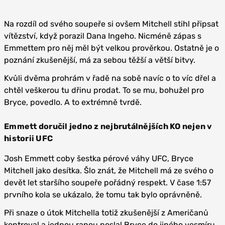
Na rozdíl od svého soupeře si ovšem Mitchell stihl připsat
vítězství, když porazil Dana Ingeho. Nicméně zápas s
Emmettem pro něj měl být velkou prověrkou. Ostatně je o
poznání zkušenější, má za sebou těžší a větší bitvy.
Kvůli dvěma prohrám v řadě na sobě navíc o to víc dřel a
chtěl veškerou tu dřinu prodat. To se mu, bohužel pro
Bryce, povedlo. A to extrémně tvrdě.
Emmett doručil jedno z nejbrutálnějších KO nejen v
historii UFC
Josh Emmett coby šestka pérové váhy UFC, Bryce
Mitchell jako desítka. Šlo znát, že Mitchell má ze svého o
devět let staršího soupeře pořádný respekt. V čase 1:57
prvního kola se ukázalo, že tomu tak bylo oprávněně.
Při snaze o útok Mitchella totiž zkušenější z Američanů
kontroval a jednou ranou poslal Bryce do jiného vesmíru.