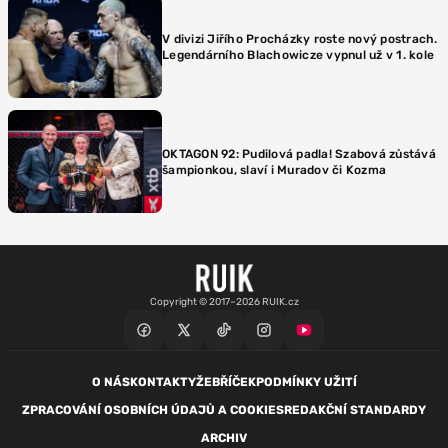
V divizi Jiřího Procházky roste nový postrach.
Legendárního Blachowicze vypnul už v 1. kole
OKTAGON 92: Pudilová padla! Szabová zůstává
šampionkou, slaví i Muradov či Kozma
Copyright © 2017–2026 RUIK.cz
O NÁS
KONTAKTY
ŽEBŘÍČEK
PODMÍNKY UŽITÍ
ZPRACOVÁNÍ OSOBNÍCH ÚDAJŮ A COOKIES
REDAKČNÍ STANDARDY
ARCHIV