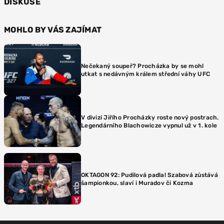
DISKUSE
MOHLO BY VÁS ZAJÍMAT
Nečekaný soupeř? Procházka by se mohl
utkat s nedávným králem střední váhy UFC
V divizi Jiřího Procházky roste nový postrach.
Legendárního Blachowicze vypnul už v 1. kole
OKTAGON 92: Pudilová padla! Szabová zůstává
šampionkou, slaví i Muradov či Kozma