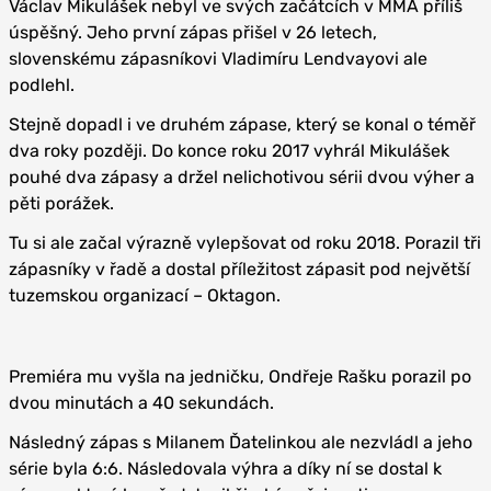
Václav Mikulášek nebyl ve svých začátcích v MMA příliš
úspěšný. Jeho první zápas přišel v 26 letech,
slovenskému zápasníkovi Vladimíru Lendvayovi ale
podlehl.
Stejně dopadl i ve druhém zápase, který se konal o téměř
dva roky později. Do konce roku 2017 vyhrál Mikulášek
pouhé dva zápasy a držel nelichotivou sérii dvou výher a
pěti porážek.
Tu si ale začal výrazně vylepšovat od roku 2018. Porazil tři
zápasníky v řadě a dostal příležitost zápasit pod největší
tuzemskou organizací – Oktagon.
Premiéra mu vyšla na jedničku, Ondřeje Rašku porazil po
dvou minutách a 40 sekundách.
Následný zápas s Milanem Ďatelinkou ale nezvládl a jeho
série byla 6:6. Následovala výhra a díky ní se dostal k