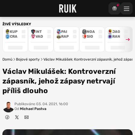
ŽIVÉ VÝSLEDKY
KUP
INT
PAI
NOA
JAG
CRA
VAD
RAP
SIO
RAN
Domů
Bojové sporty
Václav Mikulášek: Kontroverzní zápasník, jehož zápasy 
Václav Mikulášek: Kontroverzní
zápasník, jehož zápasy netrvají
příliš dlouho
Publikováno
03. 04. 2021, 16:00
Od
Michael Pastva