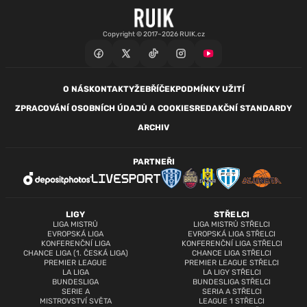
Copyright © 2017–2026 RUIK.cz
O NÁS
KONTAKTY
ŽEBŘÍČEK
PODMÍNKY UŽITÍ
ZPRACOVÁNÍ OSOBNÍCH ÚDAJŮ A COOKIES
REDAKČNÍ STANDARDY
ARCHIV
PARTNEŘI
LIGY
STŘELCI
LIGA MISTRŮ
LIGA MISTRŮ STŘELCI
EVROPSKÁ LIGA
EVROPSKÁ LIGA STŘELCI
KONFERENČNÍ LIGA
KONFERENČNÍ LIGA STŘELCI
CHANCE LIGA (1. ČESKÁ LIGA)
CHANCE LIGA STŘELCI
PREMIER LEAGUE
PREMIER LEAGUE STŘELCI
LA LIGA
LA LIGY STŘELCI
BUNDESLIGA
BUNDESLIGA STŘELCI
SERIE A
SERIA A STŘELCI
MISTROVSTVÍ SVĚTA
LEAGUE 1 STŘELCI