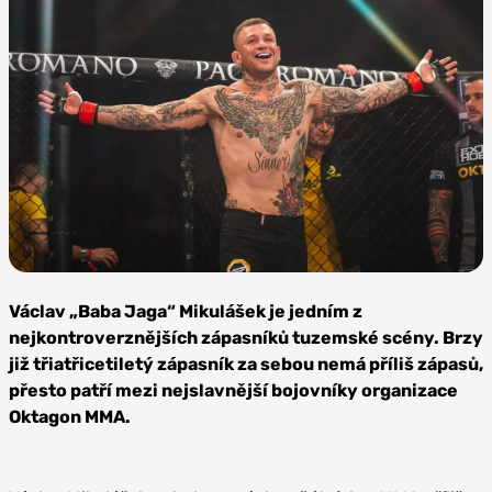
Zdroj:
Oktagon
Václav „Baba Jaga“ Mikulášek je jedním z
MMA
nejkontroverznějších zápasníků tuzemské scény. Brzy
již třiatřicetiletý zápasník za sebou nemá příliš zápasů,
přesto patří mezi nejslavnější bojovníky organizace
Oktagon MMA.