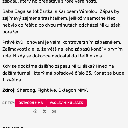
zápasu, který ho představil široké veřejnosti.
Baba Jaga se totiž utkal s Karlosem Vémolou. Zápas byl
zajímavý zejména trashtalkem, jelikož v samotné kleci
nebylo co řešit a po dvou minutách odcházel Mikulášek
poražen.
Právě kvůli chování je velmi kontroverzním zápasníkem.
Zajímavostí ale je, že většina jeho zápasů končí v prvním
kole. Nikdy se dokonce nedostal do třetího kola.
Kdy se dočkáme dalšího zápasu Mikuláška? Hned na
dalším turnaji, který má pořadové číslo 23. Konat se bude
1. května.
Zdroj:
Sherdog, Fightlive, Oktagon MMA
ŠTÍTKY:
OKTAGON MMA
VÁCLAV MIKULÁŠEK