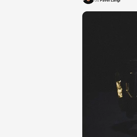
Od
Pavel Langr