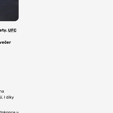
ety.
UFC
avečer
 na
. I díky
, dokonce v