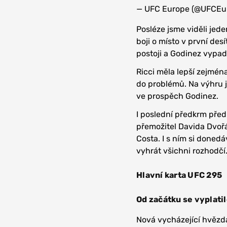
— UFC Europe (@UFCEu
Posléze jsme viděli je
boji o místo v první des
postoji a Godinez vypad
Ricci měla lepší zejmén
do problémů. Na výhru j
ve prospěch Godinez.
I poslední předkrm před
přemožitel Davida Dvořá
Costa. I s ním si donedá
vyhrát všichni rozhodčí
Hlavní karta UFC 295
Od začátku se vyplati
Nová vycházející hvězd