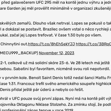
í, před galavečerem UFC 295 měl na kontě jednu výhru a jed
re Garden jej měl prověřit minimálně v organizaci zkušenějš
skvělých zemařů. Dlouho však netrval. Lopes se pokusil o t
il a dokázal se postavit. Brazilec ovšem vstal o něco rychleji 
kal, začal jej Lopes trefovat. V čase 1:30 bylo po všem.
Chinnytini out.
https://t.co/8hEh5ekYJJ
https://t.co/3BR
@MECU999_BACKUP)
November 12, 2023
2-1, celkově už má solidní skóre 23-6. Ve 28 letech má ješt
sebou. Sabatini byl favoritem, nicméně svou roli nepotvrdil.
y v prvním kole. Benoit Saint Denis totiž nedal šanci Mattu Fr
 čase 1:31. Francouz trefil svého amerického soupeře highkic
 Denis přidal ještě pár úderů a nebylo co řešit.
ohrál v UFC pouze svůj první zápas. Nyní má na kontě pět vý
bojovníka Oktagonu Niklase Stolzeho. Za zmínku stojí, že pod
í profesionální zápas teprve v roce 2019.