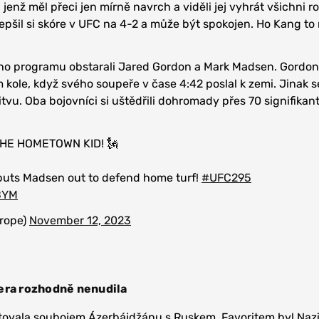
jenž měl přeci jen mírně navrch a viděli jej vyhrát všichni r
vylepšil si skóre v UFC na 4-2 a může být spokojen. Ho Kang to
ého programu obstarali Jared Gordon a Mark Madsen. Gordon 
m kole, když svého soupeře v čase 4:42 poslal k zemi. Jinak s
tvu. Oba bojovníci si uštědřili dohromady přes 70 signifikan
HE HOMETOWN KID! 🗽
uts Madsen out to defend home turf!
#UFC295
lBYM
rope)
November 12, 2023
era rozhodně nenudila
rtovala soubojem Ázerbájdžánu s Ruskem. Favoritem byl Naz