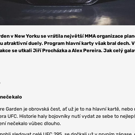
den v New Yorku se vrátila největší MMA organizace plan
u atraktivní duely. Program hlavní karty však bral dech. V
akce se utkali Jiří Procházka a Alex Pereira. Jak celý gal
5
 nečekalo
e Garden je obrovská čest, ať už je to na hlavní kartě, nebo
a UFC. Historie haly bojovníky nutí vydat ze sebe to nejlepší
ení nečekalo vůbec dlouho.
aby mohli sledovat celé UFC 295, se dočkali už v prvním zápase