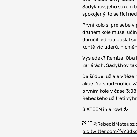
Sadykhov, jeho sokem by
spokojený, to se říci ned
První kolo si pro sebe v
druhém kole musel učinit
doručil jednou poslal so
kontě víc úderů, nicmén
Výsledek? Remíza. Oba b
kariérách. Sadykhov tak
Další duel už ale vítěze
akce. Na short-notice z
prvním kole v čase 3:08 
Rebeckého už třetí výhr
SIXTEEN in a row! 💪
🇵🇱
@RebeckiMateusz
pic.twitter.com/fvYSdx