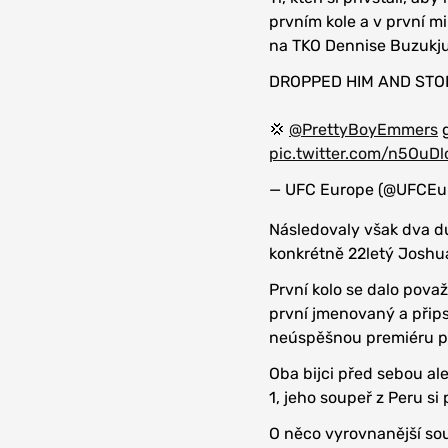
prvním kole a v první m
na TKO Dennise Buzukju
DROPPED HIM AND STOP
💢
@PrettyBoyEmmers
g
pic.twitter.com/n5OuD
— UFC Europe (@UFCEu
Následovaly však dva du
konkrétně 22letý Joshua
První kolo se dalo pova
první jmenovaný a připsa
neúspěšnou premiéru po
Oba bijci před sebou al
1, jeho soupeř z Peru si 
O něco vyrovnanější so