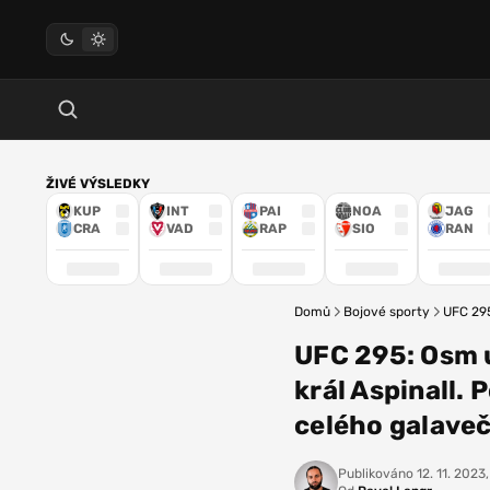
ŽIVÉ VÝSLEDKY
KUP
INT
PAI
NOA
JAG
CRA
VAD
RAP
SIO
RAN
Domů
Bojové sporty
UFC 295
UFC 295: Osm u
král Aspinall.
celého galave
Publikováno
12. 11. 2023