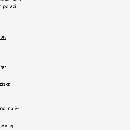
h porazil
95
ěje,
získal
nci na 9-
dy jej