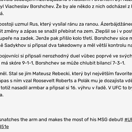
l Viacheslav Borshchev. Že by ale někdo z nich odcházel z 
á.
 postoji uzmul Rus, který vysílal ránu za ranou. Ázerbájdžáne
 změny a zápas se snažil přebírat na zem. Zlepšil se i v post
upeře na zadek. Jenže pak přišlo kolo třetí. Borshchev sice 
ě Sadykhov si připsal dva takedowny a měl větší kontrolu n
ojovníci si připsali nerozhodný duel vůbec poprvé ve svýc
 má skóre 9-1-1, Borshchev se může chlubit bilancí 7-3-1.
 měl. Stal se jím Mateusz Rebecki, který byl největším favorit
ápas s ním vzal Roosevelt Roberts a Polák mu je dozajista vd
totiž nasadil armbar a připsal si 16. výhru v řadě. V UFC to b
a.
snatches the arm and makes the most of his MSG debut!
#U
d51e