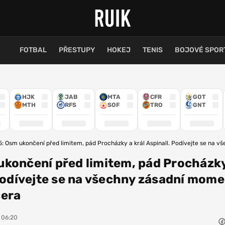
FOTBAL
PŘESTUPY
HOKEJ
TENIS
BOJOVÉ SPOR
HJK
JAB
MTA
CFR
GOT
MTH
RFS
SOF
TRO
GNT
: Osm ukončení před limitem, pád Procházky a král Aspinall. Podívejte se na
končení před limitem, pád Procházky
 Podívejte se na všechny zásadní mom
čera
, 06:20