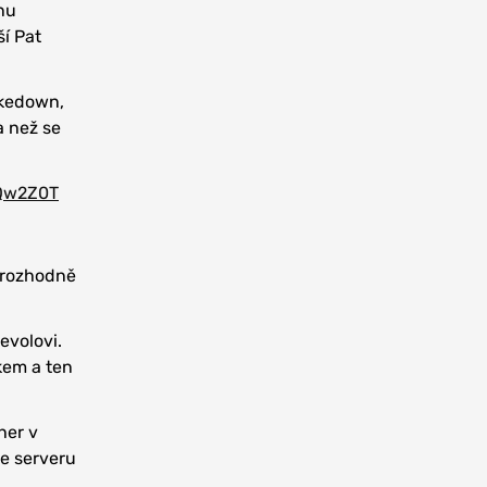
nu
í Pat
akedown,
a než se
qQw2Z0T
ě rozhodně
evolovi.
kem a ten
her v
le serveru