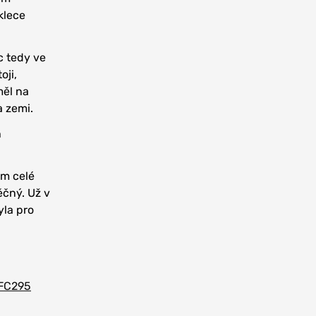
klece
c tedy ve
oji,
měl na
a zemi.
h
em celé
ěčný. Už v
yla pro
FC295