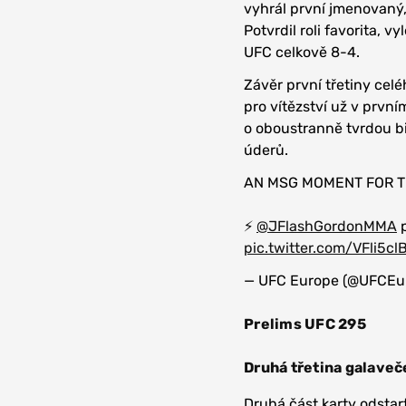
vyhrál první jmenovaný, 
Potvrdil roli favorita, 
UFC celkově 8-4.
Závěr první třetiny cel
pro vítězství už v první
o oboustranně tvrdou bi
úderů.
AN MSG MOMENT FOR T
⚡️
@JFlashGordonMMA
p
pic.twitter.com/VFli5c
— UFC Europe (@UFCEu
Prelims UFC 295
Druhá třetina galaveč
Druhá část karty odsta