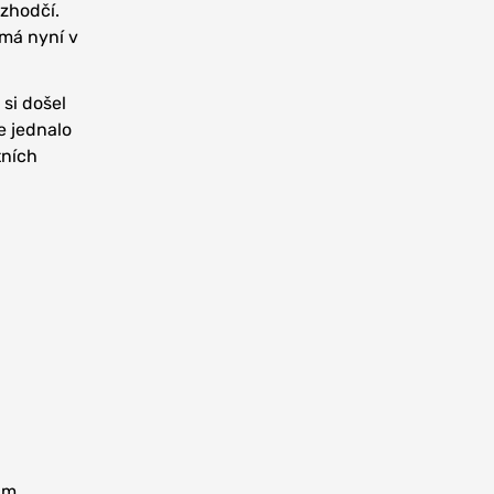
ozhodčí.
 má nyní v
si došel
e jednalo
tních
im