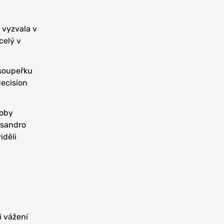
 vyzvala v
celý v
 soupeřku
decision
coby
ssandro
iděli
 vážení