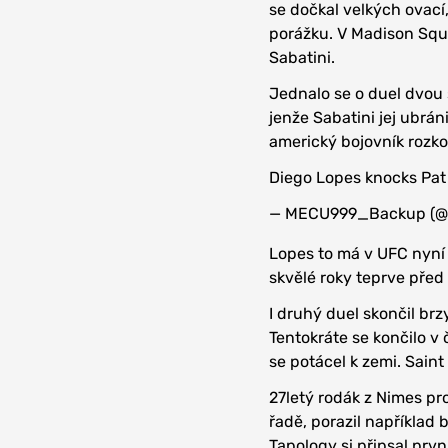
se dočkal velkých ovac
porážku. V Madison Squa
Sabatini.
Jednalo se o duel dvou 
jenže Sabatini jej ubrán
americký bojovník rozkou
Diego Lopes knocks Pat 
— MECU999_Backup (
Lopes to má v UFC nyní 
skvělé roky teprve před 
I druhý duel skončil brz
Tentokráte se končilo v
se potácel k zemi. Saint
27letý rodák z Nimes pr
řadě, porazil například 
Tapology si připsal prvn