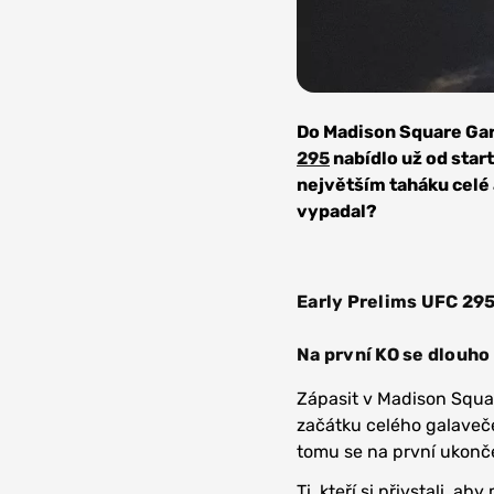
Zdroj:
Monster
Do Madison Square Gar
Energy
295
nabídlo už od start
největším taháku celé 
vypadal?
Early Prelims UFC 29
Na první KO se dlouho
Zápasit v Madison Squar
začátku celého galavečer
tomu se na první ukonč
Ti, kteří si přivstali, 