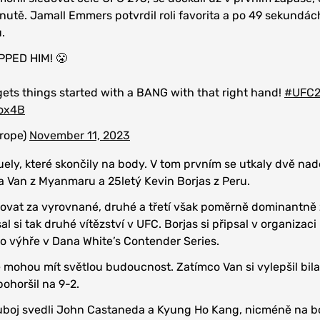
inutě. Jamall Emmers potvrdil roli favorita a po 49 sekundác
.
PED HIM! 😤
ets things started with a BANG with that right hand!
#UFC2
lox4B
rope)
November 11, 2023
ely, které skončily na body. V tom prvním se utkaly dvě nad
 Van z Myanmaru a 25letý Kevin Borjas z Peru.
žovat za vyrovnané, druhé a třetí však poměrně dominantně 
l si tak druhé vítězství v UFC. Borjas si připsal v organizaci
 výhře v Dana White’s Contender Series.
e mohou mít světlou budoucnost. Zatímco Van si vylepšil bila
pohoršil na 9-2.
uboj svedli John Castaneda a Kyung Ho Kang, nicméně na bo