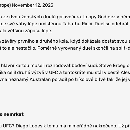
rope)
November 12, 2023
den ze dvou ženských duelů galavečera. Loopy Godinez v něm
ítce své váhy lépe umístěnou Tabathu Ricci. Duel se odehrál 
ala většinu zápasu lépe.
a závěry prvního a druhého kola, když dokázala dostat svou
í to ale nestačilo. Poměrně vyrovnaný duel skončil na split-
 hlavní kartou museli rozhodovat bodoví sudí. Steve Erceg 
ka čelil druhé výzvě v UFC a tentokráte mu stál v cestě Ale
vna neznámý Australan poradil po tříkolové bitvě tak, že jej v
.
lo nemrkat
a UFC? Diego Lopes k tomu má mimořádně nakročeno. Už při