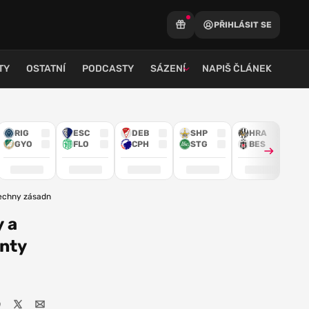
PŘIHLÁSIT SE
TY
OSTATNÍ
PODCASTY
SÁZENÍ
NAPIŠ ČLÁNEK
RIG
ESC
DEB
SHP
HRA
GYO
FLO
CPH
STG
BES
 všechny zásadní momenty celého galavečera
 a
enty