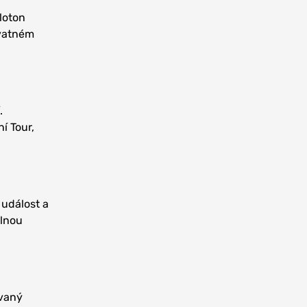
loton
hvatném
.
í Tour,
událost a
ilnou
ávaný