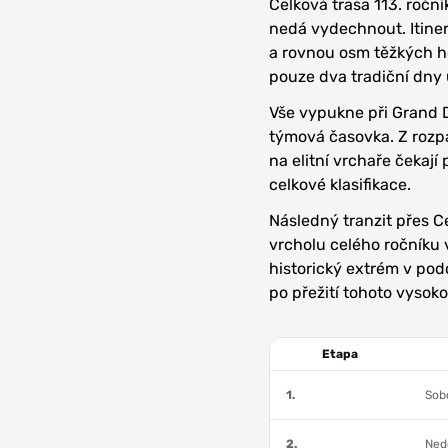
Celková trasa 113. ročn
nedá vydechnout. Itiner
a rovnou osm těžkých h
pouze dva tradiční dny 
Vše vypukne při Grand D
týmová časovka. Z rozpá
na elitní vrchaře čekají
celkové klasifikace.
Následný tranzit přes C
vrcholu celého ročníku v
historický extrém v pod
po přežití tohoto vysoko
Etapa
1.
Sobo
2.
Nedě