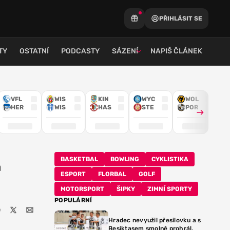
PŘIHLÁSIT SE
TY
OSTATNÍ
PODCASTY
SÁZENÍ
NAPIŠ ČLÁNEK
VFL
WIS
KIN
WYC
WOL
HER
WIS
HAS
STE
POR
BASKETBAL
BOWLING
CYKLISTIKA
a
ESPORT
FLORBAL
GOLF
MOTORSPORT
ŠIPKY
ZIMNÍ SPORTY
POPULÁRNÍ
Hradec nevyužil přesilovku a s
Besiktasem smolně prohrál.