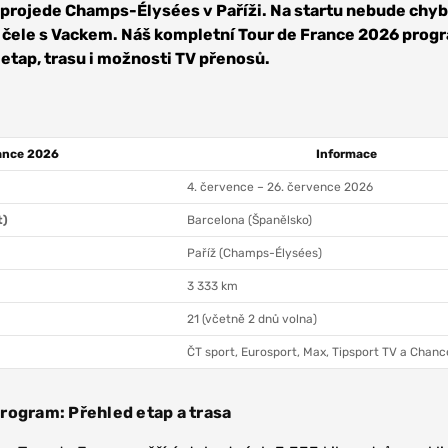
 projede Champs-Élysées v Paříži. Na startu nebude chyb
v čele s Vackem. Náš kompletní Tour de France 2026 progr
 etap, trasu i možnosti TV přenosů.
ance
2026
Informace
4. července – 26. července 2026
t)
Barcelona (Španělsko)
Paříž (Champs-Élysées)
3 333 km
21 (včetně 2 dnů volna)
ČT sport, Eurosport, Max, Tipsport TV a Chanc
rogram: Přehled etap a trasa