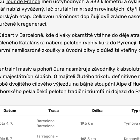
íku
Tour de France
měří úctyhodných 3 333 kilometrů a cykl
ář nabízí vyvážený, leč brutální mix: sedm rovinatých, čtyři
orských etap. Celkovou náročnost doplňují dvě zrádné časo
určené k regeneraci.
épart v Barceloně, kde diváky okamžitě vtáhne do děje atra
leného Katalánska nabere peloton rychlý kurz do Pyrenejí.
 první nemilosrdné zkoušky a úvodní bitvy o důležité vteřiny 
entrální masiv a pohoří Jura nasměruje závodníky k absolu
 majestátních Alpách. O majiteli žlutého trikotu definitivně
obě dvojitého cílového výjezdu na bájné stoupání Alpe d’Hu
horského pekla čeká peloton tradiční triumfální dojezd do Pa
Datum
Trasa
Délka
Typ 
Barcelona –
ta 4. 7.
19,6 km
Týmová 
Barcelona
Tarragona –
le 5. 7.
168,5 km
Kopcovit