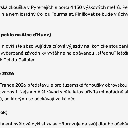
ská zkouška v Pyrenejích s porcí 4 150 výškových metrů. Pe
pin a nemilosrdný Col du Tourmalet. Finišovat se bude v úc
é peklo na Alpe d’Huez)
cyklisté absolvují dva cílové výjezdy na ikonické stoupání
 vyčerpané závodníky vytáhne na obávanou „střechu“ letošn
 Col du Galibier.
e 2026
 France 2026 představuje pro tuzemské fanoušky obrovskou 
ovanosti. Nejslavnější závod světa letos přivítá mimořádně s
, od kterých se očekávají velké věci.
rek)
alent světové cyklistiky se připravuje na svůj dlouho oček