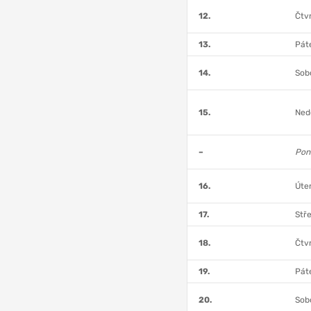
12.
Čtvr
13.
Páte
14.
Sobo
15.
Nedě
–
Pond
16.
Úter
17.
Stře
18.
Čtvr
19.
Páte
20.
Sobo