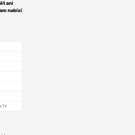
ět ani
am nabízí
e TV