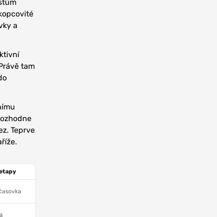
istům
 kopcovité
vky a
ktivní
 Právě tam
do
tnímu
 rozhodne
ez. Teprve
říže.
etapy
časovka
á