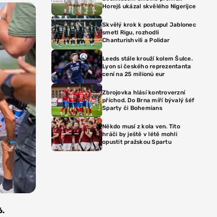
Horejš ukázal skvělého Nigerijce
Skvělý krok k postupu! Jablonec
smetl Rigu, rozhodli
Chanturishvili a Polidar
Leeds stále krouží kolem Šulce.
Lyon si českého reprezentanta
cení na 25 milionů eur
Zbrojovka hlásí kontroverzní
příchod. Do Brna míří bývalý šéf
Sparty či Bohemians
Někdo musí z kola ven. Tito
hráči by ještě v létě mohli
opustit pražskou Spartu
6.