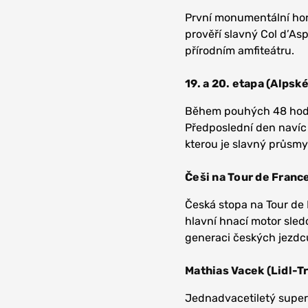
První monumentální hor
prověří slavný Col d’As
přírodním amfiteátru.
19. a 20. etapa (Alpsk
Během pouhých 48 hodin 
Předposlední den navíc
kterou je slavný průsmyk
Češi na Tour de Franc
Česká stopa na Tour de
hlavní hnací motor sled
generaci českých jezdců
Mathias Vacek (Lidl-T
Jednadvacetiletý supert