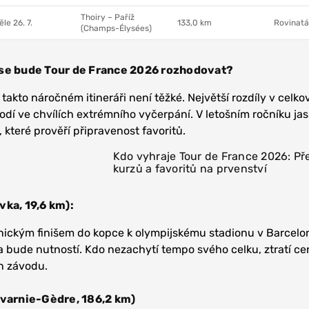
Thoiry – Paříž
le 26. 7.
133,0 km
Rovinatá
(Champs-Élysées)
 se bude Tour de France 2026 rozhodovat?
takto náročném itineráři není těžké. Největší rozdíly v celko
zrodí ve chvílích extrémního vyčerpání. V letošním ročníku ja
, které prověří připravenost favoritů.
Kdo vyhraje Tour de France 2026: Př
kurzů a favoritů na prvenství
vka, 19,6 km):
ickým finišem do kopce k olympijskému stadionu v Barcelo
 bude nutností. Kdo nezachytí tempo svého celku, ztratí c
n závodu.
avarnie-Gèdre, 186,2 km)