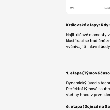
21.
Nedě
Královské etapy: Kdy
Najít klíčové momenty v 
klasifikaci se tradičně 
vyčnívají tři hlavní body
1. etapa (Týmová časo
Dynamický úvod s techn
Perfektní týmová souhra
vteřiny hned v první de
6. etapa (Dojezd na G