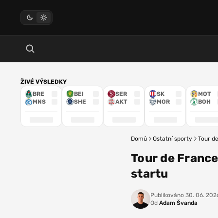
ŽIVÉ VÝSLEDKY
BRE
BEI
SER
SK
MOT
MNS
SHE
AKT
MOR
BOH
Domů
Ostatní sporty
Tour de
Tour de France
startu
Publikováno
30. 06. 202
Od
Adam Švanda