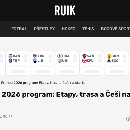
FOTBAL
PŘESTUPY
HOKEJ
TENIS
BOJOVÉ SPOR
BAN
ZBR
HRA
SAN
CAM
TEP
LIB
UNI
KFU
EXC
 France 2026 program: Etapy, trasa a Češi na startu
 2026 program: Etapy, trasa a Češi n
6, 08:47