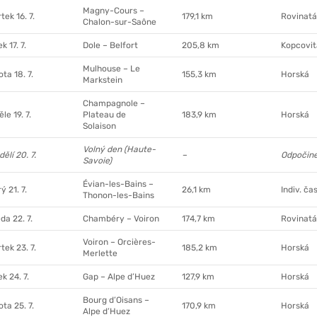
Magny-Cours –
tek 16. 7.
179,1 km
Rovinatá
Chalon-sur-Saône
k 17. 7.
Dole – Belfort
205,8 km
Kopcovit
Mulhouse – Le
ta 18. 7.
155,3 km
Horská
Markstein
Champagnole –
le 19. 7.
Plateau de
183,9 km
Horská
Solaison
Volný den (Haute-
ělí 20. 7.
–
Odpočin
Savoie)
Évian-les-Bains –
ý 21. 7.
26,1 km
Indiv. ča
Thonon-les-Bains
da 22. 7.
Chambéry – Voiron
174,7 km
Rovinatá
Voiron – Orcières-
tek 23. 7.
185,2 km
Horská
Merlette
k 24. 7.
Gap – Alpe d’Huez
127,9 km
Horská
Bourg d’Oisans –
ta 25. 7.
170,9 km
Horská
Alpe d’Huez