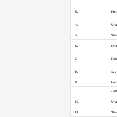
3.
Pond
4.
Úter
5.
Stře
6.
Čtvr
7.
Páte
8.
Sobo
9.
Nedě
–
Pond
10.
Úter
11.
Stře