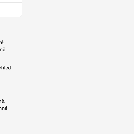
vé
sně
ehled
ně.
enné