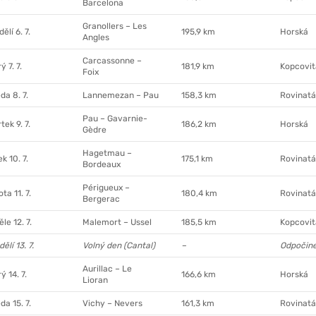
Barcelona
Granollers – Les
ělí 6. 7.
195,9 km
Horská
Angles
Carcassonne –
ý 7. 7.
181,9 km
Kopcovit
Foix
da 8. 7.
Lannemezan – Pau
158,3 km
Rovinatá
Pau – Gavarnie-
tek 9. 7.
186,2 km
Horská
Gèdre
Hagetmau –
k 10. 7.
175,1 km
Rovinatá
Bordeaux
Périgueux –
ta 11. 7.
180,4 km
Rovinatá
Bergerac
le 12. 7.
Malemort – Ussel
185,5 km
Kopcovit
ělí 13. 7.
Volný den (Cantal)
–
Odpočin
Aurillac – Le
ý 14. 7.
166,6 km
Horská
Lioran
da 15. 7.
Vichy – Nevers
161,3 km
Rovinatá