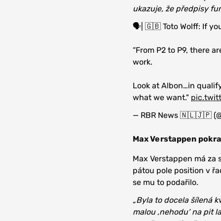
ukazuje, že předpisy fun
🗣️| 🇬🇧 Toto Wolff: If
“From P2 to P9, there a
work.
Look at Albon…in qualif
what we want."
pic.twi
— RBR News 🇳🇱🇯🇵 (@
Max Verstappen pokra
Max Verstappen má za se
pátou pole position v řa
se mu to podařilo.
„Byla to docela šílená k
malou ‚nehodu‘ na pit l