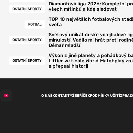
Diamantová liga 2026: Kompletní p
všech mítinků a kde sledovat
OSTATNÍ SPORTY
TOP 10 největších fotbalových stad
světa
FOTBAL
Světový unikát české volejbalové lig
minulostí. Vadilo mi hrát proti rodině
OSTATNÍ SPORTY
Démar mladší
Výkon z jiné planety a pohádkový ba
Littler ve finále World Matchplay zni
OSTATNÍ SPORTY
a přepsal historii
O NÁS
KONTAKTY
ŽEBŘÍČEK
PODMÍNKY UŽITÍ
ZPRAC