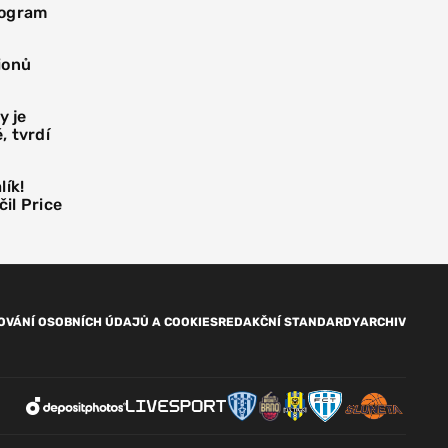
rogram
ionů
y je
, tvrdí
lík!
čil Price
OVÁNÍ OSOBNÍCH ÚDAJŮ A COOKIES
REDAKČNÍ STANDARDY
ARCHIV