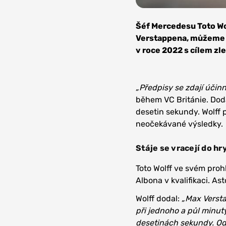
Zdro
Merced
Šéf Mercedesu Toto Wo
Verstappena, můžeme ř
v roce 2022 s cílem zl
„Předpisy se zdají úči
během VC Británie. Dod
desetin sekundy. Wolff p
neočekávané výsledky.
Stáje se vracejí do hr
Toto Wolff ve svém proh
Albona v kvalifikaci. Ast
Wolff dodal:
„Max Versta
při jednoho a půl minuty
desetinách sekundy. Od