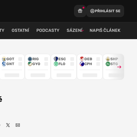
PŘIHLÁSIT SE
TY
OSTATNÍ
PODCASTY
SÁZENÍ
NAPIŠ ČLÁNEK
GOT
RIG
ESC
DEB
SHP
GNT
GYO
FLO
CPH
STG
é