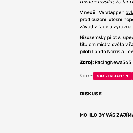
rovně – myslím, že tam 
V neděli Verstappen
ovl
prodloužení letošní nepo
závod v řadě a vyrovnal
Nizozemský pilot si upev
titulem mistra světa v 
piloti Lando Norris a Le
Zdroj:
RacingNews365,
ŠTÍTKY:
MAX VERSTAPPEN
DISKUSE
MOHLO BY VÁS ZAJÍM