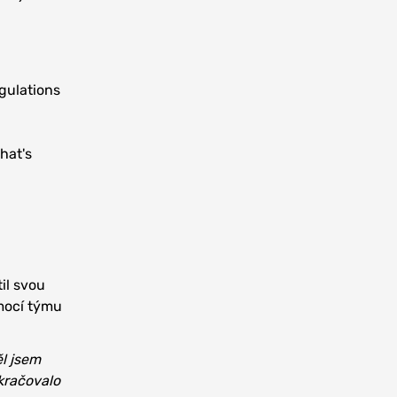
egulations
hat's
il svou
omocí týmu
ěl jsem
okračovalo