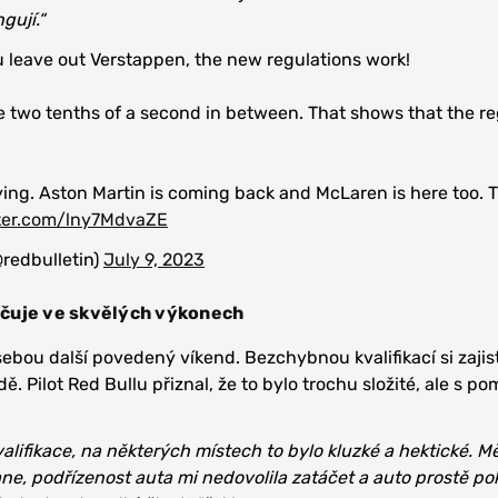
gují.“
 you leave out Verstappen, the new regulations work!
re two tenths of a second in between. That shows that the r
ying. Aston Martin is coming back and McLaren is here too. T
tter.com/lny7MdvaZE
redbulletin)
July 9, 2023
čuje ve skvělých výkonech
bou další povedený víkend. Bezchybnou kvalifikací si zajist
dě. Pilot Red Bullu přiznal, že to bylo trochu složité, ale s p
valifikace, na některých místech to bylo kluzké a hektické. M
ane, podřízenost auta mi nedovolila zatáčet a auto prostě p