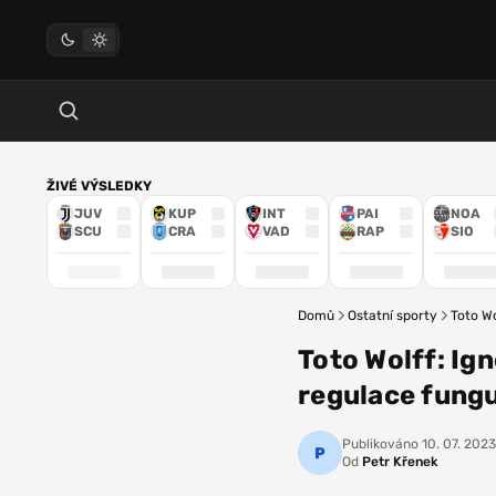
ŽIVÉ VÝSLEDKY
JUV
KUP
INT
PAI
NOA
SCU
CRA
VAD
RAP
SIO
Domů
Ostatní sporty
Toto Wo
Toto Wolff: Ig
regulace fungu
Publikováno
10. 07. 2023
Od
Petr Křenek