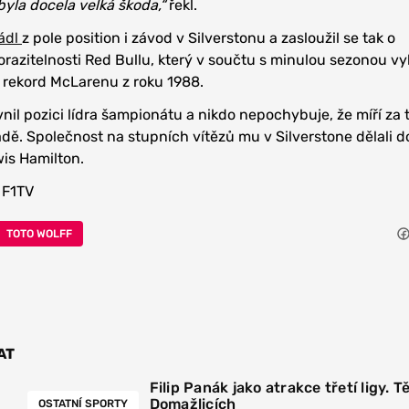
byla docela velká škoda,“
řekl.
ádl
z pole position i závod v Silverstonu a zasloužil se tak o
razitelnosti Red Bullu, který v součtu s minulou sezonou vyh
 rekord McLarenu z roku 1988.
nil pozici lídra šampionátu a nikdo nepochybuje, že míří za 
řadě. Společnost na stupních vítězů mu v Silverstone dělali 
wis Hamilton.
 F1TV
TOTO WOLFF
AT
Filip Panák jako atrakce třetí ligy. Tě
Domažlicích
OSTATNÍ SPORTY