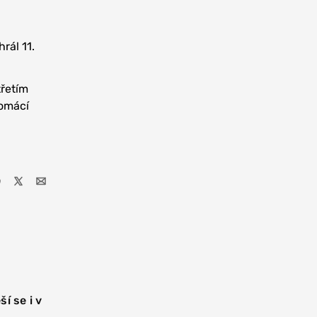
rál 11.
třetím
domácí
ší se i v