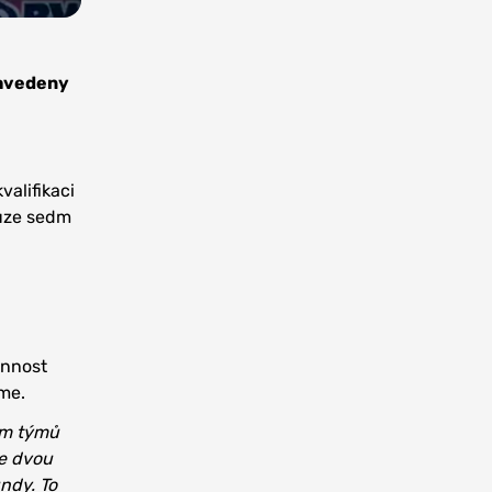
zavedeny
valifikaci
ouze sedm
onnost
eme.
osm týmů
ve dvou
ndy. To