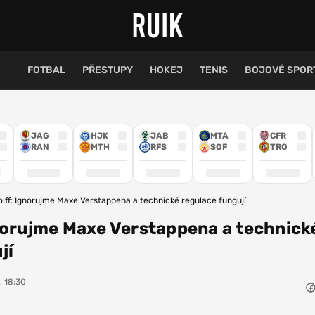
FOTBAL
PŘESTUPY
HOKEJ
TENIS
BOJOVÉ SPOR
JAG
HJK
JAB
MTA
CFR
RAN
MTH
RFS
SOF
TRO
lff: Ignorujme Maxe Verstappena a technické regulace fungují
norujme Maxe Verstappena a technick
jí
, 18:30