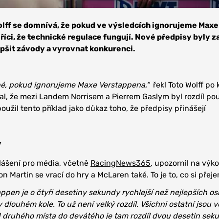
j: Sebastian Kawka,
es-AMG Petronas F1
lff se domnívá, že pokud ve výsledcích ignorujeme Maxe
íci, že technické regulace fungují. Nové předpisy byly 
epšit závody a vyrovnat konkurenci.
nné, pokud ignorujeme Maxe Verstappena,“
řekl Toto Wolff po k
al, že mezi Landem Norrisem a Pierrem Gaslym byl rozdíl p
oužil tento příklad jako důkaz toho, že předpisy přinášejí
y
lášení pro média, včetně
RacingNews365
, upozornil na výk
on Martin se vrací do hry a McLaren také. To je to, co si přej
ppen je o čtyři desetiny sekundy rychlejší než nejlepších 
 dlouhém kole. To už není velký rozdíl. Všichni ostatní jsou 
 druhého místa do devátého je tam rozdíl dvou desetin seku