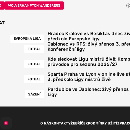
D
WOLVERHAMPTON WANDERERS
AT
Hradec Králové vs Besiktas dnes živ
předkolo Evropské ligy
EVROPSKÁ LIGA
Jablonec vs RFS: živý přenos 3. pře
Konferenční ligy
FOTBAL
Kde sledovat Ligu mistrů živě: Komp
průvodce pro sezonu 2026/27
FOTBAL
Sparta Praha vs Lyon v online live 
3. předkolo Ligy mistrů živě
FOTBAL
Pardubice vs Jablonec: živý přeno
Ligy
SÁZENÍ
O NÁS
KONTAKTY
ŽEBŘÍČEK
PODMÍNKY UŽITÍ
ZPRAC