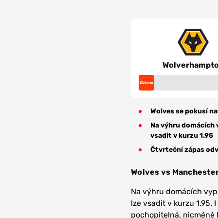
Wolverhampt
Wolves se pokusí na
Na výhru domácích vy
vsadit v kurzu 1.95
Čtvrteční zápas odv
Wolves vs Manchester
Na výhru domácích vypsa
lze vsadit v kurzu 1.95
pochopitelná, nicméně 