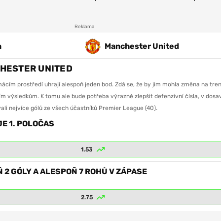
Reklama
n
Manchester United
HESTER UNITED
cím prostředí uhrají alespoň jeden bod. Zdá se, že by jim mohla změna na tr
ím výsledkům. K tomu ale bude potřeba výrazně zlepšit defenzivní čísla, v dos
ali nejvíce gólů ze všech účastníků Premier League (40).
E 1. POLOČAS
1.53
 2 GÓLY A ALESPOŇ 7 ROHŮ V ZÁPASE
2.75