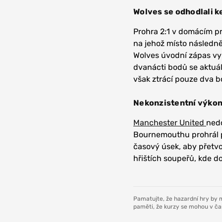
Wolves se odhodlali 
Prohra 2:1 v domácím pr
na jehož místo následně
Wolves úvodní zápas vyh
dvanácti bodů se aktuá
však ztrácí pouze dva b
Nekonzistentní výko
Manchester United
ned
Bournemouthu prohrál p
časový úsek, aby přetvo
hřištích soupeřů, kde d
Pamatujte, že hazardní hry by 
paměti, že kurzy se mohou v ča