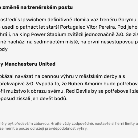
ke změně na trenérském postu
ostředí s Ipswichem definitivně zlomila vaz trenéru Garymu 
 usedl o patnáct let starší Portugalec Vitor Pereira. Pod jeh
ráli, na King Power Stadium zvítězil jednoznačně 3:0. Se z
lně nachází na sedmnáctém místě, na první nesestupovou p
ody.
ny Manchesteru United
okázal navázat na cennou výhru v městském derby a s
řekvapivě 3:0. Vypadá to, že Ruben Amorim bude potřebova
řil mužstvo k obrazu svému. Red Devils by se potřebovali zl
oposud získali jen devět bodů.
měly být především zábavou. Hrajte vždy zodpovědně, nastavte si herní limity 
se měnit a pouze odrážejí pravděpodobnost výhry.