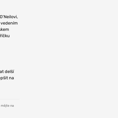
O’Neilovi,
o vedením
iskem
říčku
t delší
epšit na
a mějte na