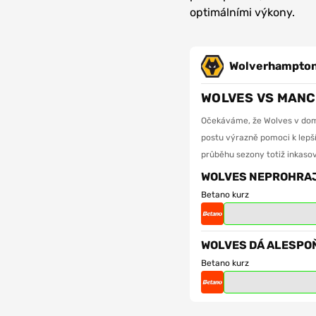
optimálními výkony.
Wolverhampto
WOLVES VS MANC
Očekáváme, že Wolves v domá
postu výrazně pomoci k lepš
průběhu sezony totiž inkasov
WOLVES NEPROHRAJ
Betano kurz
WOLVES DÁ ALESPOŇ
Betano kurz