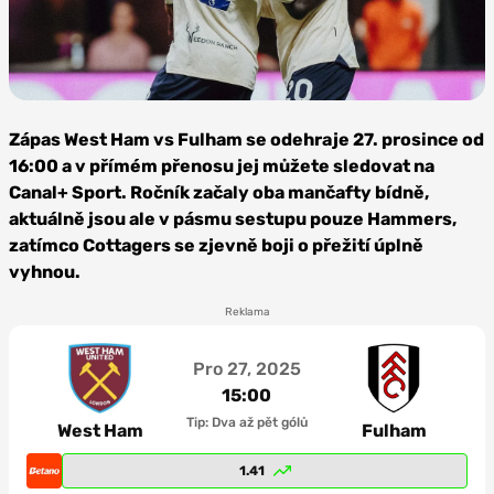
Foto: West
Ham United
Zápas West Ham vs Fulham se odehraje 27. prosince od
16:00 a v přímém přenosu jej můžete sledovat na
Canal+ Sport. Ročník začaly oba mančafty bídně,
aktuálně jsou ale v pásmu sestupu pouze Hammers,
zatímco Cottagers se zjevně boji o přežití úplně
vyhnou.
Reklama
Pro 27, 2025
15:00
Tip: Dva až pět gólů
West Ham
Fulham
1.41