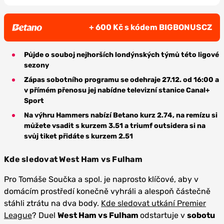
+ 600 Kč s kódem BIGBONUSCZ
Půjde o souboj nejhorších londýnských týmů této ligové
sezony
Zápas sobotního programu se odehraje 27.12. od 16:00 a
v přímém přenosu jej nabídne televizní stanice Canal+
Sport
Na výhru Hammers nabízí Betano kurz 2.74, na remízu si
můžete vsadit s kurzem 3.51 a triumf outsidera si na
svůj tiket přidáte s kurzem 2.51
Kde sledovat West Ham vs Fulham
Pro Tomáše Součka a spol. je naprosto klíčové, aby v
domácím prostředí konečně vyhráli a alespoň částečně
stáhli ztrátu na dva body.
Kde sledovat utkání Premier
League
? Duel
West Ham vs Fulham
odstartuje v
sobotu