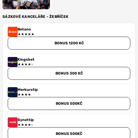
SÁZKOVÉ KANCELÁŘE - ŽEBŘÍČEK
Betano
BONUS 1200 KČ
Kingsbet
BONUS 300 KČ
Merkurxtip
BONUS 500KČ
Synottip
BONUS 500KČ