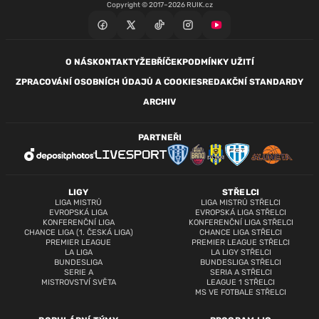
Copyright © 2017–2026 RUIK.cz
O NÁS
KONTAKTY
ŽEBŘÍČEK
PODMÍNKY UŽITÍ
ZPRACOVÁNÍ OSOBNÍCH ÚDAJŮ A COOKIES
REDAKČNÍ STANDARDY
ARCHIV
PARTNEŘI
LIGY
STŘELCI
LIGA MISTRŮ
LIGA MISTRŮ STŘELCI
EVROPSKÁ LIGA
EVROPSKÁ LIGA STŘELCI
KONFERENČNÍ LIGA
KONFERENČNÍ LIGA STŘELCI
CHANCE LIGA (1. ČESKÁ LIGA)
CHANCE LIGA STŘELCI
PREMIER LEAGUE
PREMIER LEAGUE STŘELCI
LA LIGA
LA LIGY STŘELCI
BUNDESLIGA
BUNDESLIGA STŘELCI
SERIE A
SERIA A STŘELCI
MISTROVSTVÍ SVĚTA
LEAGUE 1 STŘELCI
MS VE FOTBALE STŘELCI