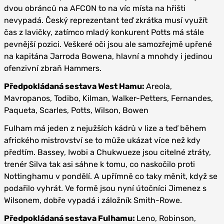
dvou obránců na AFCON to na víc místa na hřišti
nevypadá. Český reprezentant teď zkrátka musí využít
čas z lavičky, zatímco mladý konkurent Potts má stále
pevnější pozici. Veškeré oči jsou ale samozřejmě upřené
na kapitána Jarroda Bowena, hlavní a mnohdy i jedinou
ofenzivní zbraň Hammers.
Předpokládaná sestava West Hamu:
Areola,
Mavropanos, Todibo, Kilman, Walker-Petters, Fernandes,
Paqueta, Scarles, Potts, Wilson, Bowen
Fulham má jeden z nejužších kádrů v lize a teď během
afrického mistrovství se to může ukázat více než kdy
předtím. Bassey, Iwobi a Chukwueze jsou citelné ztráty,
trenér Silva tak asi sáhne k tomu, co naskočilo proti
Nottinghamu v pondělí. A upřímně co taky měnit, když se
podařilo vyhrát. Ve formě jsou nyní útočníci Jimenez s
Wilsonem, dobře vypadá i záložník Smith-Rowe.
Předpokládaná sestava Fulhamu:
Leno, Robinson,