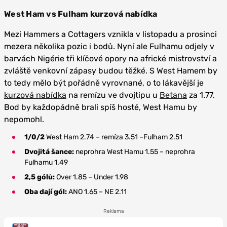
West Ham vs Fulham kurzová nabídka
Mezi Hammers a Cottagers vznikla v listopadu a prosinci
mezera několika pozic i bodů. Nyní ale Fulhamu odjely v
barvách Nigérie tři klíčové opory na africké mistrovství a
zvláště venkovní zápasy budou těžké. S West Hamem by
to tedy mělo být pořádně vyrovnané, o to lákavější je
kurzová nabídka
na remízu ve dvojtipu u
Betana
za 1.77.
Bod by každopádně brali spíš hosté, West Hamu by
nepomohl.
1/0/2
West Ham 2.74 – remíza 3.51 –Fulham 2.51
Dvojitá šance:
neprohra West Hamu 1.55 – neprohra
Fulhamu 1.49
2,5 gólů:
Over 1.85 – Under 1.98
Oba dají gól:
ANO 1.65 – NE 2.11
Reklama