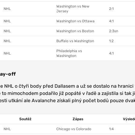
Washington vs New
NHL
2:1
Jersey
NHL
Washington vs Ottawa
4:1
NHL
Washington vs Boston
2:3sn
NHL
Buffalo vs Washington
1:2
Philadelphia vs
NHL
4:1
Washington
lay-off
e NHL o čtyři body před Dallasem a už se dostalo na hranici
to mimochodem podařilo již popáté v řadě a zajistila si tak j
esti utkání ale Avalanche získali plný počet bodů pouze dvak
Soutěž
Zápas
Výsled
NHL
Chicago vs Colorado
1:4