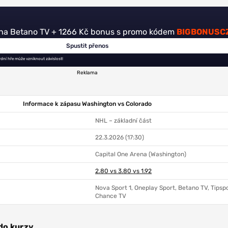
 na Betano TV + 1266 Kč bonus s promo kódem
BIGBONUSC
Spustit přenos
ardní hře může vzniknout závislost!
Reklama
Informace k zápasu Washington vs Colorado
NHL – základní část
22.3.2026 (17:30)
Capital One Arena (Washington)
2.80 vs 3.80 vs 1.92
Nova Sport 1, Oneplay Sport, Betano TV, Tipsp
Chance TV
do kurzy