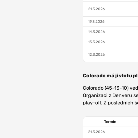
21.3.2026
19.3.2026
14.3.2026
13.3.2026
12.3.2026
Colorado má jistotu p
Colorado (45-13-10) ved
Organizaci z Denveru se 
play-off. Z posledních š
Termín
21.3.2026