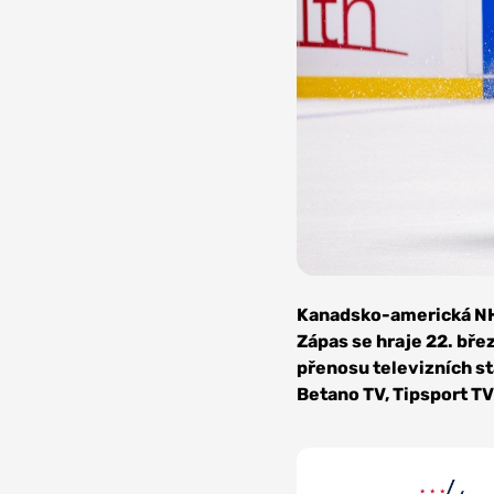
Foto: NHL via
Getty Images
Kanadsko-americká NHL
Zápas se hraje 22. bře
přenosu televizních st
Betano TV, Tipsport TV