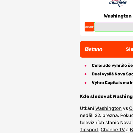
Washington
Sl
Colorado vyhrálo še
Duel vysílá Nova Spo
Výhra Capitals má k
Kde sledovat Washing
Utkání
Washington
vs
C
neděli 22. března. Poku
televizních stanic Nova 
Tipsport
,
Chance TV
a
B