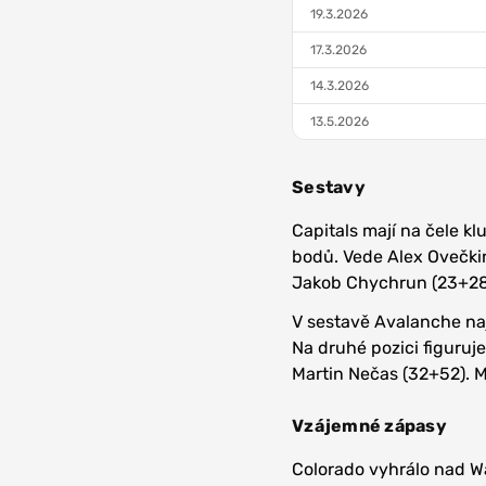
19.3.2026
17.3.2026
14.3.2026
13.5.2026
Sestavy
Capitals mají na čele kl
bodů. Vede Alex Ovečki
Jakob Chychrun (23+28)
V sestavě Avalanche naj
Na druhé pozici figuruj
Martin Nečas (32+52). M
Vzájemné zápasy
Colorado vyhrálo nad W