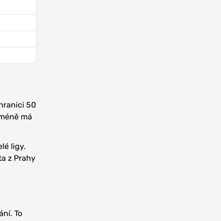
hranici 50
d méně má
é ligy.
ta z Prahy
ní. To