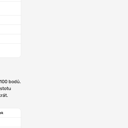
 100 bodů.
istotu
rát.
ek