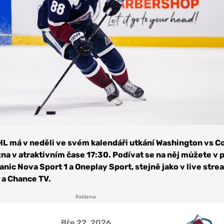
 má v neděli ve svém kalendáři utkání Washington vs C
zna v atraktivním čase 17:30. Podívat se na něj můžete v
anic Nova Sport 1 a Oneplay Sport, stejně jako v live str
 a Chance TV.
Reklama
Bře 22, 2026