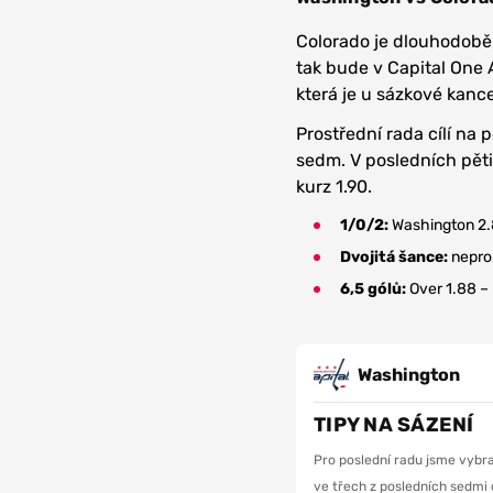
Colorado je dlouhodobě 
tak bude v Capital One 
která je u sázkové kanc
Prostřední rada cílí na 
sedm. V posledních pěti
kurz 1.90.
1/0/2:
Washington 2.8
Dvojitá šance:
neproh
6,5 gólů:
Over 1.88 –
Washington
TIPY NA SÁZENÍ
Pro poslední radu jsme vybra
ve třech z posledních sedmi 