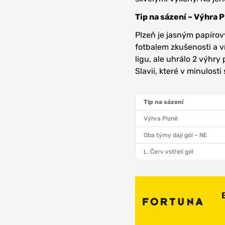
Tip na sázení – Výhra 
Plzeň je jasným papíro
fotbalem zkušenosti a ví
ligu, ale uhrálo 2 výhr
Slavii, které v minulosti
Tip na sázení
Výhra Plzně
Oba týmy dají gól – NE
L. Červ vstřelí gól