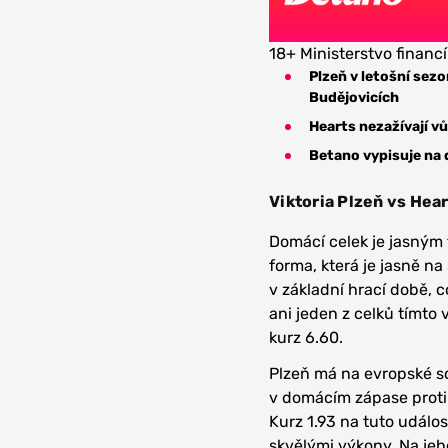
18+ Ministerstvo financí
Plzeň v letošní sezo
Budějovicích
Hearts nezažívají v
Betano vypisuje na 
Viktoria Plzeň vs Hea
Domácí celek je jasným 
forma, která je jasně n
v základní hrací době, 
ani jeden z celků tímto
kurz 6.60.
Plzeň má na evropské sc
v domácím zápase proti 
Kurz 1.93 na tuto událos
skvělými výkony. Na jeho