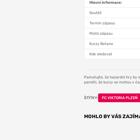
Hlavní informace:
Soutěž
Termín zápasu
Místo zápasu
Kurzy Betano
Kde sledovat
Pamatujte, že hazardní hry by 
paměti, že kurzy se mohou v ča
ŠTÍTKY:
FC VIKTORIA PLZEŇ
MOHLO BY VÁS ZAJÍM