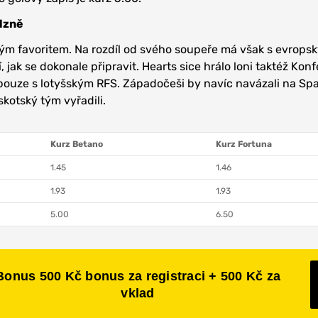
Plzně
vým favoritem. Na rozdíl od svého soupeře má však s evrops
, jak se dokonale připravit. Hearts sice hrálo loni taktéž Kon
y pouze s lotyšským RFS. Západočeši by navíc navázali na Spa
 skotský tým vyřadili.
Kurz Betano
Kurz Fortuna
1.45
1.46
1.93
1.93
5.00
6.50
Bonus 500 Kč bonus za registraci + 500 Kč za
vklad