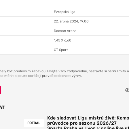
Evropská liga
22. srpna 2024, 19:00
Doosan Arena
1,45 X 6,60
ČT Sport
měly být především zábavou. Hrajte vždy zodpovědně, nastavte si herní limity 
se měnit a pouze odrážejí pravděpodobnost výhry.
AT
Kde sledovat Ligu mistrů živě: Komp
průvodce pro sezonu 2026/27
FOTBAL
Sparta Praha vs Lyon v online live 