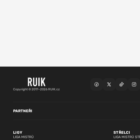
Copyright © 2017–2026 RUIK.cz
PARTNEŘI
LIGY
STŘELCI
LIGA MISTRŮ
LIGA MISTRŮ ST