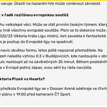
 varuje: Účastí na hazardní hře může vzniknout závislost.
k v řadě rozlišnou evropskou soutěž
ahu velkolepé věci. Může se stát prvním českým týmem, kter
gy hrál všechny evropské soutěže. Plzni se to dokonce může
22/23 Viktoria hrála Ligu mistrů, loni zavelela k fantastické
os je postup do Evropské ligy na spadnutí.
navíc skvělou formu, letos ještě nepoznal přemožitele. Na
lzeň naladila výhrou 0:3 v Budějovicích, kde nastoupila v 
Šulc nastoupil až na závěrečných 25 minut. Během poslední
a v Evropě jediný zápas, svou sérii by ráda navýšila.
ktoria Plzeň vs Hearts?
předkola Evropské ligy se v Doosan Areně odehraje ve čtvrt
v plánu v 19:00 před kamerami ČT Sport.