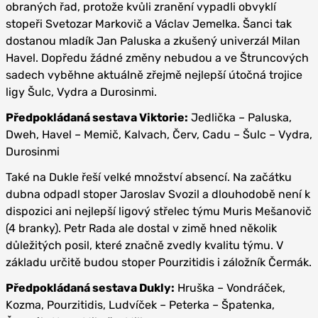
obraných řad, protože kvůli zranění vypadli obvyklí
stopeři Svetozar Markovič a Václav Jemelka. Šanci tak
dostanou mladík Jan Paluska a zkušený univerzál Milan
Havel. Dopředu žádné změny nebudou a ve Štruncových
sadech vyběhne aktuálně zřejmě nejlepší útočná trojice
ligy Šulc, Vydra a Durosinmi.
Předpokládaná sestava Viktorie:
Jedlička – Paluska,
Dweh, Havel – Memič, Kalvach, Červ, Cadu – Šulc – Vydra,
Durosinmi
Také na Dukle řeší velké množství absencí. Na začátku
dubna odpadl stoper Jaroslav Svozil a dlouhodobě není k
dispozici ani nejlepší ligový střelec týmu Muris Mešanovič
(4 branky). Petr Rada ale dostal v zimě hned několik
důležitých posil, které značně zvedly kvalitu týmu. V
základu určitě budou stoper Pourzitidis i záložník Čermák.
Předpokládaná sestava Dukly:
Hruška – Vondráček,
Kozma, Pourzitidis, Ludvíček – Peterka – Špatenka,