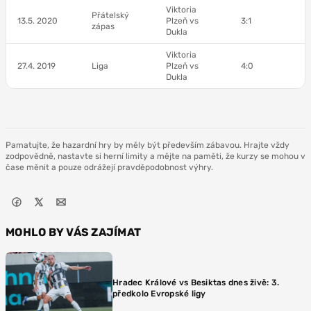
Viktoria
Přátelský
13.5. 2020
Plzeň vs
3:1
zápas
Dukla
Viktoria
27.4. 2019
Liga
Plzeň vs
4:0
Dukla
Pamatujte, že hazardní hry by měly být především zábavou. Hrajte vždy
zodpovědně, nastavte si herní limity a mějte na paměti, že kurzy se mohou v
čase měnit a pouze odrážejí pravděpodobnost výhry.
MOHLO BY VÁS ZAJÍMAT
Hradec Králové vs Besiktas dnes živě: 3.
předkolo Evropské ligy