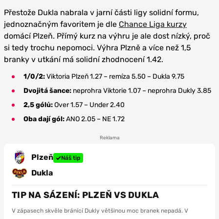
Přestože Dukla nabrala v jarní části ligy solidní formu,
jednoznačným favoritem je dle
Chance Liga kurzy
domácí Plzeň. Přímý kurz na výhru je ale dost nízký, proč
si tedy trochu nepomoci. Výhra Plzně a více než 1,5
branky v utkání má solidní zhodnocení 1.42.
1/0/2:
Viktoria Plzeň 1.27 – remíza 5.50 – Dukla 9.75
Dvojitá šance:
neprohra Viktorie 1.07 – neprohra Dukly 3.85
2,5 gólů:
Over 1.57 – Under 2.40
Oba dají gól:
ANO 2.05 – NE 1.72
Reklama
Plzeň
Náš tip
Dukla
TIP NA SÁZENÍ: PLZEŇ VS DUKLA
V zápasech skvěle bránící Dukly většinou moc branek nepadá. V