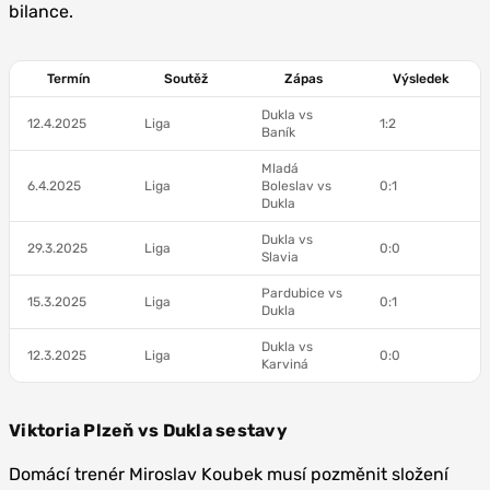
bilance.
Termín
Soutěž
Zápas
Výsledek
Dukla vs
12.4.2025
Liga
1:2
Baník
Mladá
6.4.2025
Liga
Boleslav vs
0:1
Dukla
Dukla vs
29.3.2025
Liga
0:0
Slavia
Pardubice vs
15.3.2025
Liga
0:1
Dukla
Dukla vs
12.3.2025
Liga
0:0
Karviná
Viktoria Plzeň vs Dukla sestavy
Domácí trenér Miroslav Koubek musí pozměnit složení