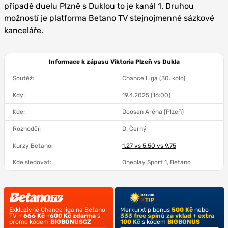
případě duelu Plzně s Duklou to je kanál 1. Druhou
možností je platforma Betano TV stejnojmenné sázkové
kanceláře.
Informace k zápasu Viktoria Plzeň vs Dukla
Soutěž:
Chance Liga (30. kolo)
Kdy:
19.4.2025 (16:00)
Kde:
Doosan Aréna (Plzeň)
Rozhodčí:
D. Černý
Kurzy Betano:
1.27 vs 5.50 vs 9.75
Kde sledovat:
Oneplay Sport 1, Betano
Exkluzivně Chance liga na Betano
Merkurxtip bonus
500 Kč
nebo
TV +
666 Kč
+
600 Kč zdarma
s
333 free spinů za vklad
+
extra
promo kódem
BIGBONUSCZ
100 Kč
s kódem
BIGBONUS