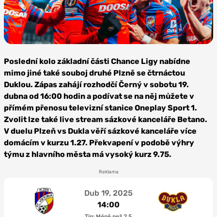
Foto: FC
Viktoria
Poslední kolo základní části Chance Ligy nabídne
Plzeň
mimo jiné také souboj druhé Plzně se čtrnáctou
Duklou. Zápas zahájí rozhodčí Černý v sobotu 19.
dubna od 16:00 hodin a podívat se na něj můžete v
přímém přenosu televizní stanice Oneplay Sport 1.
Zvolit lze také live stream sázkové kanceláře Betano.
V duelu Plzeň vs Dukla věří sázkové kanceláře více
domácím v kurzu 1.27. Překvapení v podobě výhry
týmu z hlavního města má vysoký kurz 9.75.
Reklama
Dub 19, 2025
14:00
Tip: Méně než 2,5