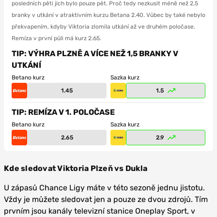
posledních pěti jich bylo pouze pět. Proč tedy nezkusit méně než 2,5
branky v utkání v atraktivním kurzu Betana 2.40. Vůbec by také nebylo
překvapením, kdyby Viktoria zlomila utkání až ve druhém poločase.
Remíza v první půli má kurz 2.65.
TIP: VÝHRA PLZNĚ A VÍCE NEŽ 1,5 BRANKY V
UTKÁNÍ
Betano kurz
Sazka kurz
1.45
1.5
TIP: REMÍZA V 1. POLOČASE
Betano kurz
Sazka kurz
2.65
2.9
Kde sledovat Viktoria Plzeň vs Dukla
U zápasů Chance Ligy máte v této sezoně jednu jistotu.
Vždy je můžete sledovat jen a pouze ze dvou zdrojů. Tím
prvním jsou kanály televizní stanice Oneplay Sport, v