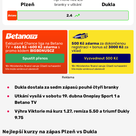
Plzeň
Dukla
branky v utkání
2.4
Exkluzivně Chance liga na Betano
500 Kč zdarma
za dokončenou
TV +
666 Kč
+
600 Kč zdarma
s
registraci + bonus až
3000 Kč
za
promo kódem
BIGBONUSCZ
vklad
Spustit přenos
Vyzvednout 500 Kč
18+ Ministerstvo financí varuje: Účastí na hazardní
18+ Ministerstvo financí varuje: Účastí na hazardní
hře může vzniknout závislost!
hře může vzniknout závislost!
Reklama
Dukla dostala za sedm zápasů pouhé čtyři branky
Utkání vysílá v sobotu 19. dubna Oneplay Sport 1 a
Betano TV
Výhra Viktorie má kurz 1.27, remíza 5.50 a triumf Dukly
9.75
Nejlepší kurzy na zápas Plzeň vs Dukla