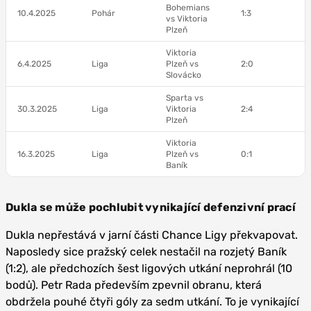
Bohemians
10.4.2025
Pohár
1:3
vs Viktoria
Plzeň
Viktoria
6.4.2025
Liga
Plzeň vs
2:0
Slovácko
Sparta vs
30.3.2025
Liga
Viktoria
2:4
Plzeň
Viktoria
16.3.2025
Liga
Plzeň vs
0:1
Baník
Dukla se může pochlubit vynikající defenzivní prací
Dukla nepřestává v jarní části Chance Ligy překvapovat.
Naposledy sice pražský celek nestačil na rozjetý Baník
(1:2), ale předchozích šest ligových utkání neprohrál (10
bodů). Petr Rada především zpevnil obranu, která
obdržela pouhé čtyři góly za sedm utkání. To je vynikající