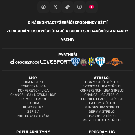
O NÁS
KONTAKTY
ŽEBŘÍČEK
PODMÍNKY UŽITÍ
ZPRACOVÁNÍ OSOBNÍCH ÚDAJŮ A COOKIES
REDAKČNÍ STANDARDY
ARCHIV
PARTNEŘI
LIGY
STŘELCI
LIGA MISTRŮ
LIGA MISTRŮ STŘELCI
EVROPSKÁ LIGA
EVROPSKÁ LIGA STŘELCI
KONFERENČNÍ LIGA
KONFERENČNÍ LIGA STŘELCI
CHANCE LIGA (1. ČESKÁ LIGA)
CHANCE LIGA STŘELCI
PREMIER LEAGUE
PREMIER LEAGUE STŘELCI
LA LIGA
LA LIGY STŘELCI
BUNDESLIGA
BUNDESLIGA STŘELCI
SERIE A
SERIA A STŘELCI
MISTROVSTVÍ SVĚTA
LEAGUE 1 STŘELCI
MS VE FOTBALE STŘELCI
POPULÁRNÍ TÝMY
PROGRAM LIG