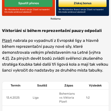
Spustit přenos
Získej bonus
18+ Ministerstvo financí varuje: Účastí na hazardní
18+ Ministerstvo financí varuje: Účastí na hazardní
hře může vzniknout závislost!
hře může vzniknout závislost!
Reklama
Viktoriáni si během reprezentační pauzy odpočali
Plzeň
nabrala po vypadnutí z Evropské ligy a hlavně
během reprezentační pauzy nové síly, které
demonstrovala velkým představením na Letné (výhra
4:2). Za plných devět bodů zvládli svěřenci zkušeného
stratéga Koubka také další tři ligová kola a mají tak velkou
šanci vykročit do nadstavby ze druhého místa tabulky.
Termín
Soutěž
Zápas
Výsledek
Bohemians
13.4.2025
Liga
vs Viktoria
1:2
Plzeň