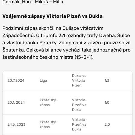
Čermák, Hora, Mikuš – Milla
Vzájemné zápasy Viktoria Plzeň vs Dukla
Podzimní zápas skončil na Julisce vítězstvím
Západočechů. O triumfu 3:1 rozhodly trefy Dweha, Šulce
a vlastní branka Peterky. Za domácí v závěru pouze snížil
Špatenka. Celková bilance vychází také jednoznačně pro
šestinásobného českého mistra (15-3-1).
Dukla vs
20.7.2024
Liga
Viktoria
1:3
Plzeň
Přátelský
Viktoria
20.1. 2024
1:0
zápas
Plzeň vs
Dukla
Viktoria
Přátelský
24.6. 2023
Plzeň vs
2:0
zápas
Dukla