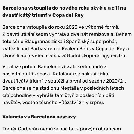
Barcelona vstoupila do nového roku skvěle a cílí na
dvaatřicátý triumf v Copa del Rey
Barcelona vstoupila do roku 2025 ve výborné formě.
Z devíti utkání sedm vyhrála a dvakrát remizovala. Během
této série Blaugranas získali Španělský superpohár,
zvítězili nad Barbastrem a Realem Betis v Copa del Rey a
skončili na prvním místě v základní skupině Ligy mistrů.
V LaLize potom Barcelona získala sedm bodů z
posledních tří zápasů. Katalánci se pokusí získat
dvaatřicátý triumf v soutěži a první od sezóny 2020/21.
Barcelona se na stadionu Mestalla v posledních letech
cítí pohodlně – vyhrála tam čtyři z posledních pěti
návštěv, včetně těsného vítězství 2:1 v srpnu.
Valencia vs Barcelona sestavy
Trenér Corberán nemůže počítat s pravým obráncem