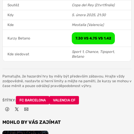
Soutěž
Copa del Rey (čtvrtfinále)
Kdy
5. února 2025, 21:30
Kde
Mestalla (Valencia)
Kurzy Betano
7.30 VS 4.75 VS 1.42
Sport 1, Chance, Tipsport,
Kde sledovat
Betano
Pamatujte, že hazardní hry by měly být především zábavou. Hrajte vždy
zodpovědně, nastavte si herní limity a mějte na paměti, že kurzy se mohou v
čase měnit a pouze odrážejí pravděpodobnost výhry.
ŠTÍTKY:
FC BARCELONA
VALENCIA CF
MOHLO BY VÁS ZAJÍMAT