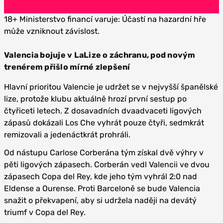
18+ Ministerstvo financí varuje: Účastí na hazardní hře
může vzniknout závislost.
Valencia bojuje v LaLize o záchranu, pod novým
trenérem přišlo mírné zlepšení
Hlavní prioritou Valencie je udržet se v nejvyšší španělské
lize, protože klubu aktuálně hrozí první sestup po
čtyřiceti letech. Z dosavadních dvaadvaceti ligových
zápasů dokázali Los Che vyhrát pouze čtyři, sedmkrát
remizovali a jedenáctkrát prohráli.
Od nástupu Carlose Corberána tým získal dvě výhry v
pěti ligových zápasech. Corberán vedl Valencii ve dvou
zápasech Copa del Rey, kde jeho tým vyhrál 2:0 nad
Eldense a Ourense. Proti Barceloně se bude Valencia
snažit o překvapení, aby si udržela naději na devátý
triumf v Copa del Rey.