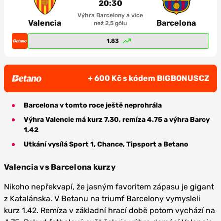
20:30
Výhra Barcelony a více
Valencia
Barcelona
než 2,5 gólu
1.83
+ 600 Kč s kódem BIGBONUSCZ
Barcelona v tomto roce ještě neprohrála
Výhra Valencie má kurz 7.30, remíza 4.75 a výhra Barcy
1.42
Utkání vysílá Sport 1, Chance, Tipsport a Betano
Valencia vs Barcelona kurzy
Nikoho nepřekvapí, že jasným favoritem zápasu je gigant
z Katalánska. V Betanu na triumf Barcelony vymysleli
kurz 1.42. Remíza v základní hrací době potom vychází na