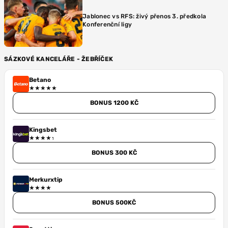
Jablonec vs RFS: živý přenos 3. předkola
Konferenční ligy
SÁZKOVÉ KANCELÁŘE - ŽEBŘÍČEK
Betano
BONUS 1200 KČ
Kingsbet
BONUS 300 KČ
Merkurxtip
BONUS 500KČ