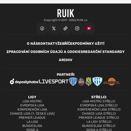
Copyright © 2017–2026 RUIK.cz
O NÁS
KONTAKTY
ŽEBŘÍČEK
PODMÍNKY UŽITÍ
ZPRACOVÁNÍ OSOBNÍCH ÚDAJŮ A COOKIES
REDAKČNÍ STANDARDY
ARCHIV
PARTNEŘI
LIGY
STŘELCI
LIGA MISTRŮ
LIGA MISTRŮ STŘELCI
EVROPSKÁ LIGA
EVROPSKÁ LIGA STŘELCI
KONFERENČNÍ LIGA
KONFERENČNÍ LIGA STŘELCI
CHANCE LIGA (1. ČESKÁ LIGA)
CHANCE LIGA STŘELCI
PREMIER LEAGUE
PREMIER LEAGUE STŘELCI
LA LIGA
LA LIGY STŘELCI
BUNDESLIGA
BUNDESLIGA STŘELCI
SERIE A
SERIA A STŘELCI