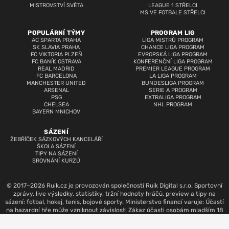
MISTROVSTVÍ SVĚTA
LEAGUE 1 STŘELCI
MS VE FOTBALE STŘELCI
POPULÁRNÍ TÝMY
PROGRAM LIG
AC SPARTA PRAHA
LIGA MISTRŮ PROGRAM
SK SLAVIA PRAHA
CHANCE LIGA PROGRAM
FC VIKTORIA PLZEŇ
EVROPSKÁ LIGA PROGRAM
FC BANÍK OSTRAVA
KONFERENČNÍ LIGA PROGRAM
REAL MADRID
PREMIER LEAGUE PROGRAM
FC BARCELONA
LA LIGA PROGRAM
MANCHESTER UNITED
BUNDESLIGA PROGRAM
ARSENAL
SERIE A PROGRAM
PSG
EXTRALIGA PROGRAM
CHELSEA
NHL PROGRAM
BAYERN MNICHOV
SÁZENÍ
ŽEBŘÍČEK SÁZKOVÝCH KANCELÁŘÍ
ŠKOLA SÁZENÍ
TIPY NA SÁZENÍ
SROVNÁNÍ KURZŮ
© 2017–2026 Ruik.cz je provozován společností Ruik Digital s.r.o. Sportovní
zprávy, live výsledky, statistiky, tržní hodnoty hráčů, preview a tipy na
sázení: fotbal, hokej, tenis, bojové sporty. Ministerstvo financí varuje: Účastí
na hazardní hře může vzniknout závislost! Zákaz účasti osobám mladším 18
let.