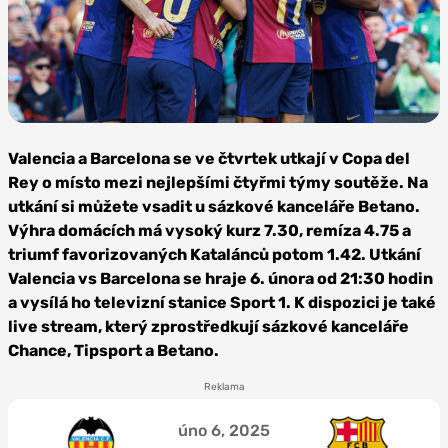
Foto:
Depositphotos
Valencia a Barcelona se ve čtvrtek utkají v Copa del
Rey o místo mezi nejlepšími čtyřmi týmy soutěže. Na
utkání si můžete vsadit u sázkové kanceláře Betano.
Výhra domácích má vysoký kurz 7.30, remíza 4.75 a
triumf favorizovaných Katalánců potom 1.42. Utkání
Valencia vs Barcelona se hraje 6. února od 21:30 hodin
a vysílá ho televizní stanice Sport 1. K dispozici je také
live stream, který zprostředkují sázkové kanceláře
Chance, Tipsport a Betano.
Reklama
úno 6, 2025