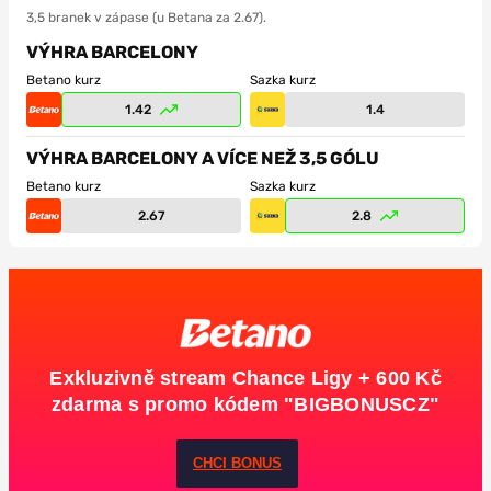
3,5 branek v zápase (u Betana za 2.67).
VÝHRA BARCELONY
Betano kurz
Sazka kurz
1.42
1.4
VÝHRA BARCELONY A VÍCE NEŽ 3,5 GÓLU
Betano kurz
Sazka kurz
2.67
2.8
Exkluzivně stream Chance Ligy + 600 Kč
zdarma s promo kódem "BIGBONUSCZ"
CHCI BONUS