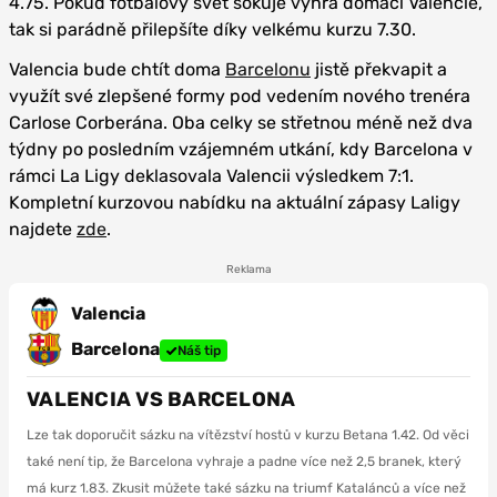
4.75. Pokud fotbalový svět šokuje výhra domácí Valencie,
tak si parádně přilepšíte díky velkému kurzu 7.30.
Valencia bude chtít doma
Barcelonu
jistě překvapit a
využít své zlepšené formy pod vedením nového trenéra
Carlose Corberána. Oba celky se střetnou méně než dva
týdny po posledním vzájemném utkání, kdy Barcelona v
rámci La Ligy deklasovala Valencii výsledkem 7:1.
Kompletní kurzovou nabídku na aktuální zápasy Laligy
najdete
zde
.
Reklama
Valencia
Barcelona
Náš tip
VALENCIA VS BARCELONA
Lze tak doporučit sázku na vítězství hostů v kurzu Betana 1.42. Od věci
také není tip, že Barcelona vyhraje a padne více než 2,5 branek, který
má kurz 1.83. Zkusit můžete také sázku na triumf Katalánců a více než