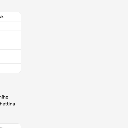
ek
ního
chettina