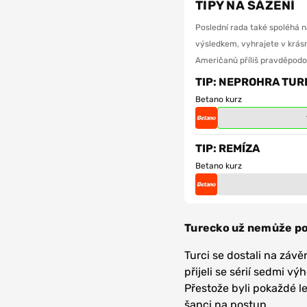
TIPY NA SÁZENÍ
Poslední rada také spoléhá 
výsledkem, vyhrajete v krásn
Američanů příliš pravděpodob
TIP: NEPROHRA TU
Betano kurz
TIP: REMÍZA
Betano kurz
Turecko už nemůže po
Turci se dostali na závě
přijeli se sérií sedmi v
Přestože byli pokaždé l
šanci na postup.