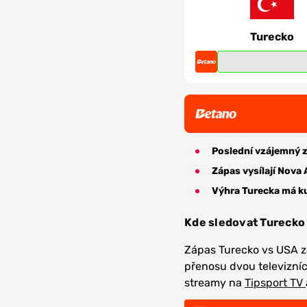
Turecko
Poslední vzájemný z
Zápas vysílají Nova
Výhra Turecka má ku
Kde sledovat Turecko
Zápas Turecko vs USA za
přenosu dvou televizních
streamy na
Tipsport TV