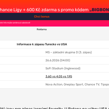
Chance Ligy + 600 Kč zdarma s promo kódem
„BIGBO
Chci bonus
ardní hře může vzniknout závislost!
Reklama
Informace k zápasu Turecko vs USA
MS – základní skupina D (3. zápas)
26.6.2026 (04:00)
SoFi Stadium (Inglewood)
3.60 vs 4.05 vs 1.95
Nova Action, Oneplay Sport, Chance TV, Tipsp
átů jsou pro zápas jasnými favority. U
Betana
na výhru USA p