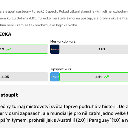
na alespoň částečný turecký úspěch. Pokud utkání skončí jakýmkoli nerozhodn
ém kurzu Betana 4.05. Turecko má stále šanci na postup, ale prohra skvěle hra
ná není - remíza tak vychází jako logická volba.
RECKA
Merkurxtip kurz
1.9
1.81
Tipsport kurz
4.05
4.11
stoupit
rečný turnaj mistrovství světa teprve podruhé v historii. Do 
ýher v osmi zápasech, ale mundial je pro ně zatím jedno velké 
epším týmem, prohráli jak s
Austrálií (2:0)
i
Paraguayí (1:0)
a n