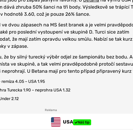
im dává zhruba 50% šanci na tři body. Výsledkově se trápící T
í v hodnotě 3.60, což je pouze 26% šance.
el ve dvou zápasech na MS šest branek a je velmi pravděpod
také pro poslední vystoupení ve skupině D. Turci sice zatím
dodat, že mají zatím opravdu velkou smůlu. Nabízí se tak kur
nky v zápase.
u, že by silný turecký výběr odjel ze šampionátu bez bodu.
 místa ve skupině, a tak velmi pravděpodobně protočí sestavu
 neprohrají. U Betana mají pro tento případ připravený kurz 
 remíza 4.05 – USA 1.95
ra Turecka 1.90 – neprohra USA 1.32
Under 2.12
Reklama
USA
Náš tip