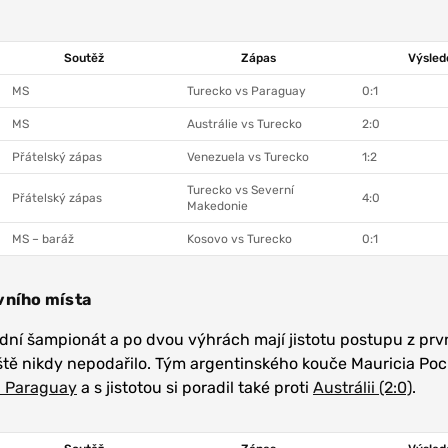
Soutěž
Zápas
Výsled
MS
Turecko vs Paraguay
0:1
MS
Austrálie vs Turecko
2:0
Přátelský zápas
Venezuela vs Turecko
1:2
Turecko vs Severní
Přátelský zápas
4:0
Makedonie
MS – baráž
Kosovo vs Turecko
0:1
vního místa
ádní šampionát a po dvou výhrách mají jistotu postupu z prv
ještě nikdy nepodařilo. Tým argentinského kouče Mauricia Po
1 Paraguay
a s jistotou si poradil také proti
Austrálii (2:0)
.