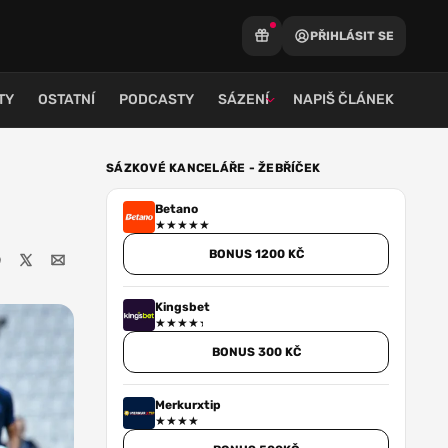
PŘIHLÁSIT SE
TY
OSTATNÍ
PODCASTY
SÁZENÍ
NAPIŠ ČLÁNEK
SÁZKOVÉ KANCELÁŘE - ŽEBŘÍČEK
Betano
BONUS 1200 KČ
Kingsbet
BONUS 300 KČ
Merkurxtip