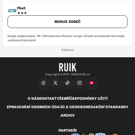
Fbet
BONUS 300KČ
Hrajte zodpovědně. 18+ | Ministerstvo financí varuje: Účastí na hazardní hře může
vzniknout závislost.
Reklama
Copyright © 2017–2026 RUIK.cz
O NÁS
KONTAKTY
ŽEBŘÍČEK
PODMÍNKY UŽITÍ
ZPRACOVÁNÍ OSOBNÍCH ÚDAJŮ A COOKIES
REDAKČNÍ STANDARDY
ARCHIV
PARTNEŘI