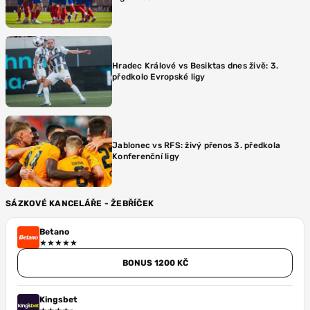
Hradec Králové vs Besiktas dnes živě: 3.
předkolo Evropské ligy
Jablonec vs RFS: živý přenos 3. předkola
Konferenční ligy
SÁZKOVÉ KANCELÁŘE - ŽEBŘÍČEK
Betano
BONUS 1200 KČ
Kingsbet