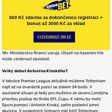
500 Kč zdarma za dokončenou registraci +
bonus až 3000 Kč za vklad
VYZVEDNOUT 500 KČ
18+ Ministerstvo financí varuje: Účastí na hazardní hře
může vzniknout závislost.
Velký debut Antonína Kinského?
V tabulce Premier League aktuálně můžeme Tottenham
najít až na dvanácté pozici se ziskem 24 bodů. V
současné situaci je tedy pro mužstvo ze severu Londýna
prioritou postup do finále EFL Cupu. K němu by mohl
Spurs pomoci i Antonín Kinský, zatím poslední zimní
akvizice. V posledních týdnech měl totiž Tottenham