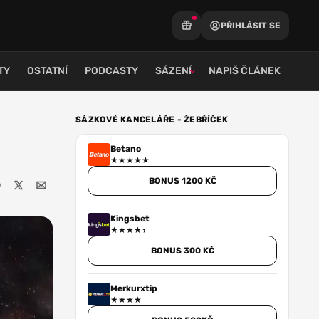
PŘIHLÁSIT SE
TY
OSTATNÍ
PODCASTY
SÁZENÍ
NAPIŠ ČLÁNEK
SÁZKOVÉ KANCELÁŘE - ŽEBŘÍČEK
Betano
BONUS 1200 KČ
Kingsbet
BONUS 300 KČ
Merkurxtip