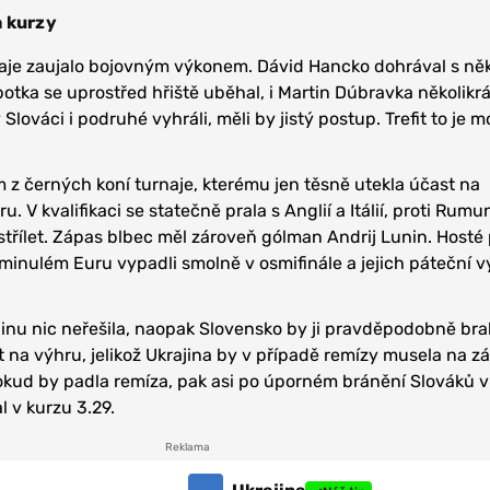
a kurzy
aje zaujalo bojovným výkonem. Dávid Hancko dohrával s něk
otka se uprostřed hřiště uběhal, i Martin Dúbravka několikrá
Slováci i podruhé vyhráli, měli by jistý postup. Trefit to je 
m z černých koní turnaje, kterému jen těsně utekla účast na
u. V kvalifikaci se statečně prala s Anglií a Itálií, proti Rum
li střílet. Zápas blbec měl zároveň gólman Andrij Lunin. Hosté
 minulém Euru vypadli smolně v osmifinále a jejich páteční v
inu nic neřešila, naopak Slovensko by ji pravděpodobně bra
t na výhru, jelikož Ukrajina by v případě remízy musela na z
Pokud by padla remíza, pak asi po úporném bránění Slováků 
l v kurzu 3.29.
Reklama