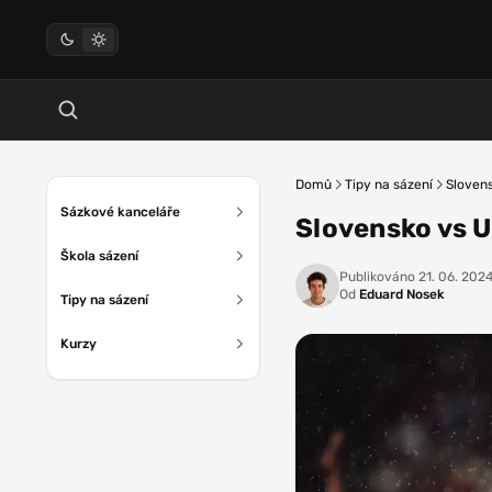
Domů
Tipy na sázení
Slovens
Sázkové kanceláře
Slovensko vs U
Škola sázení
Publikováno
21. 06. 2024
Od
Eduard Nosek
Tipy na sázení
Kurzy