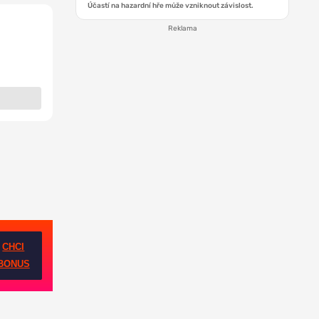
Účastí na hazardní hře může vzniknout závislost.
Reklama
CHCI
BONUS