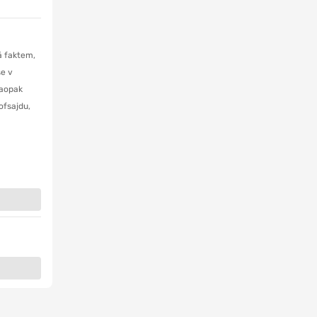
á faktem,
se v
Naopak
ofsajdu,