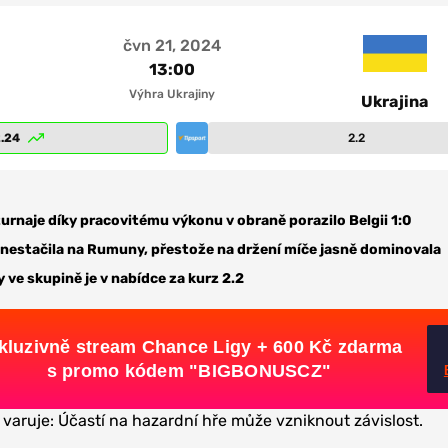
čvn 21, 2024
13:00
Výhra Ukrajiny
Ukrajina
.24
2.2
urnaje díky pracovitému výkonu v obraně porazilo Belgii 1:0
 nestačila na Rumuny, přestože na držení míče jasně dominovala
y ve skupině je v nabídce za kurz 2.2
kluzivně stream Chance Ligy + 600 Kč zdarma
s promo kódem "BIGBONUSCZ"
 varuje: Účastí na hazardní hře může vzniknout závislost.