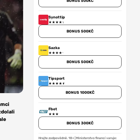
BONUS 500KČ
Synottip
BONUS 500KČ
Sazka
BONUS 500KČ
Tipsport
BONUS 1000KČ
ámci
Fbet
dolali
ale
BONUS 300KČ
Hrajte zodpovědně. 18+ | Ministerstvo financí varuje: