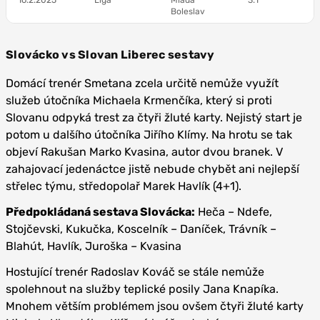
16.2.2025
Liga
Mladá
3:1
Boleslav
Slovácko vs Slovan Liberec sestavy
Domácí trenér Smetana zcela určitě nemůže využít
služeb útočníka Michaela Krmenčíka, který si proti
Slovanu odpyká trest za čtyři žluté karty. Nejistý start je
potom u dalšího útočníka Jiřího Klímy. Na hrotu se tak
objeví Rakušan Marko Kvasina, autor dvou branek. V
zahajovací jedenáctce jistě nebude chybět ani nejlepší
střelec týmu, středopolař Marek Havlík (4+1).
Předpokládaná sestava Slovácka:
Heča – Ndefe,
Stojčevski, Kukučka, Koscelník – Daníček, Trávník –
Blahút, Havlík, Juroška – Kvasina
Hostující trenér Radoslav Kováč se stále nemůže
spolehnout na služby teplické posily Jana Knapíka.
Mnohem větším problémem jsou ovšem čtyři žluté karty