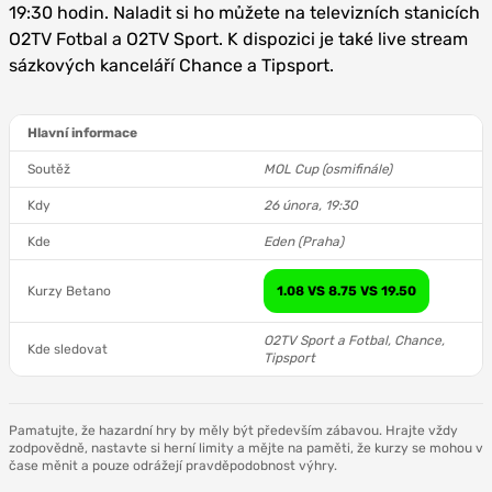
19:30 hodin. Naladit si ho můžete na televizních stanicích
O2TV Fotbal a O2TV Sport. K dispozici je také live stream
sázkových kanceláří Chance a Tipsport.
Hlavní informace
Soutěž
MOL Cup (osmifinále)
Kdy
26 února, 19:30
Kde
Eden (Praha)
Kurzy Betano
1.08 VS 8.75 VS 19.50
O2TV Sport a Fotbal, Chance,
Kde sledovat
Tipsport
Pamatujte, že hazardní hry by měly být především zábavou. Hrajte vždy
zodpovědně, nastavte si herní limity a mějte na paměti, že kurzy se mohou v
čase měnit a pouze odrážejí pravděpodobnost výhry.