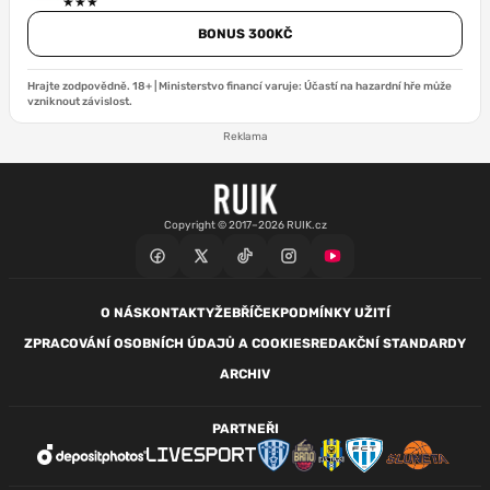
BONUS 300KČ
Hrajte zodpovědně. 18+ | Ministerstvo financí varuje: Účastí na hazardní hře může
vzniknout závislost.
Reklama
Copyright © 2017–2026 RUIK.cz
O NÁS
KONTAKTY
ŽEBŘÍČEK
PODMÍNKY UŽITÍ
ZPRACOVÁNÍ OSOBNÍCH ÚDAJŮ A COOKIES
REDAKČNÍ STANDARDY
ARCHIV
PARTNEŘI