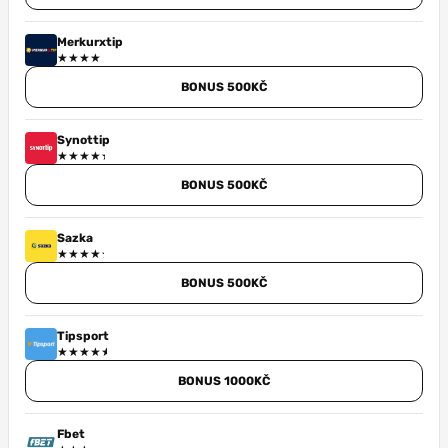
Merkurxtip
BONUS 500KČ
Synottip
BONUS 500KČ
Sazka
BONUS 500KČ
Tipsport
BONUS 1000KČ
Fbet