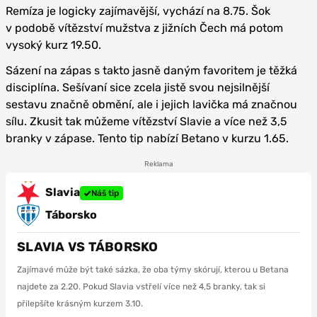
Remíza je logicky zajímavější, vychází na 8.75. Šok
v podobě vítězství mužstva z jižních Čech má potom
vysoký kurz 19.50.
Sázení na zápas s takto jasně daným favoritem je těžká
disciplína. Sešívaní sice zcela jistě svou nejsilnější
sestavu značně obmění, ale i jejich lavička má značnou
sílu. Zkusit tak můžeme vítězství Slavie a více než 3,5
branky v zápase. Tento tip nabízí Betano v kurzu 1.65.
Reklama
Slavia
Náš tip
Táborsko
SLAVIA VS TÁBORSKO
Zajímavé může být také sázka, že oba týmy skórují, kterou u Betana
najdete za 2.20. Pokud Slavia vstřelí více než 4,5 branky, tak si
přilepšíte krásným kurzem 3.10.