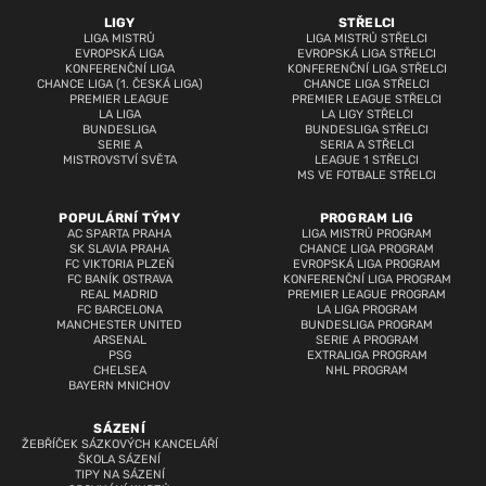
LIGY
STŘELCI
LIGA MISTRŮ
LIGA MISTRŮ STŘELCI
EVROPSKÁ LIGA
EVROPSKÁ LIGA STŘELCI
KONFERENČNÍ LIGA
KONFERENČNÍ LIGA STŘELCI
CHANCE LIGA (1. ČESKÁ LIGA)
CHANCE LIGA STŘELCI
PREMIER LEAGUE
PREMIER LEAGUE STŘELCI
LA LIGA
LA LIGY STŘELCI
BUNDESLIGA
BUNDESLIGA STŘELCI
SERIE A
SERIA A STŘELCI
MISTROVSTVÍ SVĚTA
LEAGUE 1 STŘELCI
MS VE FOTBALE STŘELCI
POPULÁRNÍ TÝMY
PROGRAM LIG
AC SPARTA PRAHA
LIGA MISTRŮ PROGRAM
SK SLAVIA PRAHA
CHANCE LIGA PROGRAM
FC VIKTORIA PLZEŇ
EVROPSKÁ LIGA PROGRAM
FC BANÍK OSTRAVA
KONFERENČNÍ LIGA PROGRAM
REAL MADRID
PREMIER LEAGUE PROGRAM
FC BARCELONA
LA LIGA PROGRAM
MANCHESTER UNITED
BUNDESLIGA PROGRAM
ARSENAL
SERIE A PROGRAM
PSG
EXTRALIGA PROGRAM
CHELSEA
NHL PROGRAM
BAYERN MNICHOV
SÁZENÍ
ŽEBŘÍČEK SÁZKOVÝCH KANCELÁŘÍ
ŠKOLA SÁZENÍ
TIPY NA SÁZENÍ