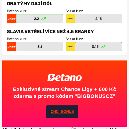
OBA TÝMY DAJÍ GÓL
Betano kurz
Sazka kurz
2.2
2.15
SLAVIA VSTŘELÍ VÍCE NEŽ 4,5 BRANKY
Betano kurz
Sazka kurz
3.1
3.15
Exkluzivně stream Chance Ligy + 600 Kč
zdarma s promo kódem "BIGBONUSCZ"
CHCI BONUS