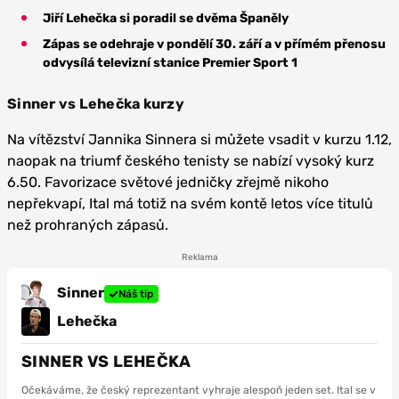
Jiří Lehečka si poradil se dvěma Španěly
Zápas se odehraje v pondělí 30. září a v přímém přenosu
odvysílá televizní stanice Premier Sport 1
Sinner vs Lehečka kurzy
Na vítězství Jannika Sinnera si můžete vsadit v kurzu 1.12,
naopak na triumf českého tenisty se nabízí vysoký kurz
6.50. Favorizace světové jedničky zřejmě nikoho
nepřekvapí, Ital má totiž na svém kontě letos více titulů
než prohraných zápasů.
Reklama
Sinner
Náš tip
Lehečka
SINNER VS LEHEČKA
Očekáváme, že český reprezentant vyhraje alespoň jeden set. Ital se v