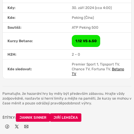
Kdy:
30. září 2024 (cca 4:00)
Kde:
Peking (Čína)
Soutěž:
ATP Peking 500
Kurzy Betano:
1.12 VS 6.50
H2H:
2 – 0
Premier Sport 1, Tipsport TV,
Kde sledovat:
Chance TV, Fortuna TV,
Betano
TV
Pamatujte, že hazardní hry by měly být především zábavou. Hrajte vždy
zodpovědně, nastavte si herní limity a mějte na paměti, že kurzy se mohou v
čase měnit a pouze odrážejí pravděpodobnost výhry.
ŠTÍTKY:
JANNIK SINNER
JIŘÍ LEHEČKA