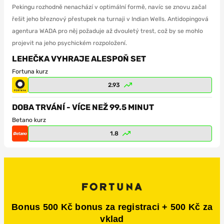
Pekingu rozhodně nenachází v optimální formě, navíc se znovu začal
řešit jeho březnový přestupek na turnaji v Indian Wells. Antidopingová
agentura WADA pro něj požaduje až dvouletý trest, což by se mohlo
projevit na jeho psychickém rozpoložení.
LEHEČKA VYHRAJE ALESPOŇ SET
Fortuna kurz
2.93
DOBA TRVÁNÍ - VÍCE NEŽ 99.5 MINUT
Betano kurz
1.8
Bonus 500 Kč bonus za registraci + 500 Kč za
vklad