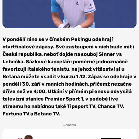
Foto: Hameltion,
CC BY-SA 4.0
V pondělí ráno se v čínském Pekingu odehrají
čtvrtfinálové zápasy. Své zastoupení v nich bude mít i
Česká republika, neboť dojde na souboj Sinner vs
Lehečka. Sázkové kanceláře poměrně jednoznačně
favorizují italského tenistu, na jehož vítězství si u
Betana můžete vsadit v kurzu 1.12. Zápas se odehraje v
pondělí 30. září v ranních hodinách, přičemž nezačne
dříve než ve 4:00. Utkání v přímém přenosu odvysílá
televizní stanice Premier Sport 1, v podobě live
streamu ho nabídnou také Tipsport TV, Chance TV,
Fortuna TV a Betano TV.
Reklama