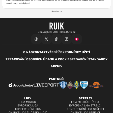
Hrajte zodpovědně. 18+ | Ministerstvo financí varuje: Účastí na hazardní hře může
vzniknout závislost.
Reklama
Copyright © 2017–2026 RUIK.cz
O NÁS
KONTAKTY
ŽEBŘÍČEK
PODMÍNKY UŽITÍ
ZPRACOVÁNÍ OSOBNÍCH ÚDAJŮ A COOKIES
REDAKČNÍ STANDARDY
ARCHIV
PARTNEŘI
LIGY
STŘELCI
LIGA MISTRŮ
LIGA MISTRŮ STŘELCI
EVROPSKÁ LIGA
EVROPSKÁ LIGA STŘELCI
KONFERENČNÍ LIGA
KONFERENČNÍ LIGA STŘELCI
CHANCE LIGA (1. ČESKÁ LIGA)
CHANCE LIGA STŘELCI