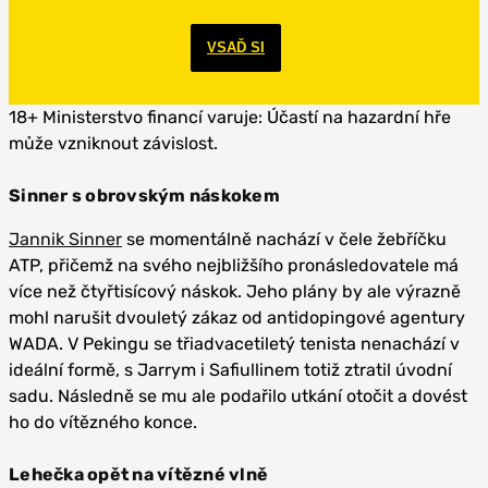
VSAĎ SI
18+ Ministerstvo financí varuje: Účastí na hazardní hře
může vzniknout závislost.
Sinner s obrovským náskokem
Jannik Sinner
se momentálně nachází v čele žebříčku
ATP, přičemž na svého nejbližšího pronásledovatele má
více než čtyřtisícový náskok. Jeho plány by ale výrazně
mohl narušit dvouletý zákaz od antidopingové agentury
WADA. V Pekingu se třiadvacetiletý tenista nenachází v
ideální formě, s Jarrym i Safiullinem totiž ztratil úvodní
sadu. Následně se mu ale podařilo utkání otočit a dovést
ho do vítězného konce.
Lehečka opět na vítězné vlně