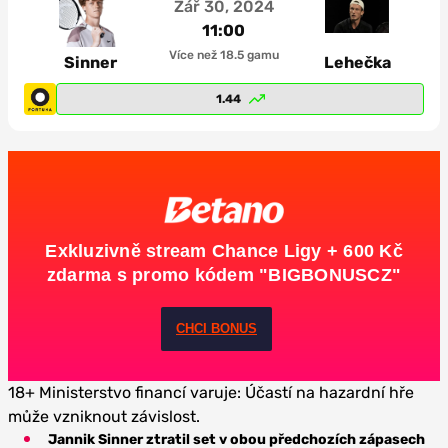
Zář 30, 2024
11:00
Více než 18.5 gamu
Sinner
Lehečka
1.44
Exkluzivně stream Chance Ligy + 600 Kč
zdarma s promo kódem "BIGBONUSCZ"
CHCI BONUS
18+ Ministerstvo financí varuje: Účastí na hazardní hře
může vzniknout závislost.
Jannik Sinner ztratil set v obou předchozích zápasech