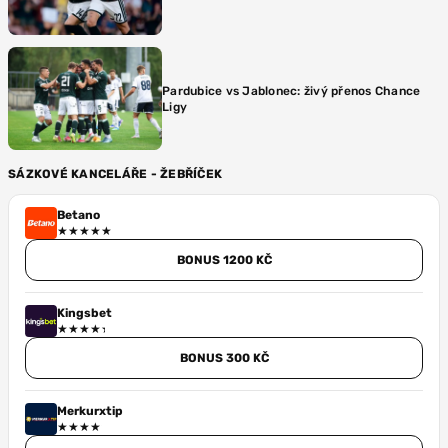
Pardubice vs Jablonec: živý přenos Chance
Ligy
SÁZKOVÉ KANCELÁŘE - ŽEBŘÍČEK
Betano
BONUS 1200 KČ
Kingsbet
BONUS 300 KČ
Merkurxtip