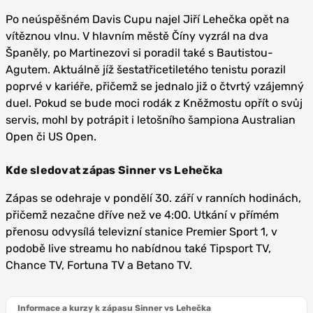
Po neúspěšném Davis Cupu najel Jiří Lehečka opět na
vítěznou vlnu. V hlavním městě Číny vyzrál na dva
Španěly, po Martinezovi si poradil také s Bautistou-
Agutem. Aktuálně jíž šestatřicetiletého tenistu porazil
poprvé v kariéře, přičemž se jednalo již o čtvrtý vzájemný
duel. Pokud se bude moci rodák z Kněžmostu opřít o svůj
servis, mohl by potrápit i letošního šampiona Australian
Open či US Open.
Kde sledovat zápas Sinner vs Lehečka
Zápas se odehraje v pondělí 30. září v ranních hodinách,
přičemž nezačne dříve než ve 4:00. Utkání v přímém
přenosu odvysílá televizní stanice Premier Sport 1, v
podobě live streamu ho nabídnou také Tipsport TV,
Chance TV, Fortuna TV a Betano TV.
Informace a kurzy k zápasu Sinner vs Lehečka