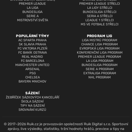
PREMIER LEAGUE
PREMIER LEAGUE STŘELCI
LA LIGA
LA LIGY STŘELCI
BUNDESLIGA
BUNDESLIGA STŘELCI
SERIE A
SERIA A STŘELCI
MISTROVSTVÍ SVĚTA
LEAGUE 1 STŘELCI
MS VE FOTBALE STŘELCI
POPULÁRNÍ TÝMY
PROGRAM LIG
AC SPARTA PRAHA
LIGA MISTRŮ PROGRAM
SK SLAVIA PRAHA
CHANCE LIGA PROGRAM
FC VIKTORIA PLZEŇ
EVROPSKÁ LIGA PROGRAM
FC BANÍK OSTRAVA
KONFERENČNÍ LIGA PROGRAM
REAL MADRID
PREMIER LEAGUE PROGRAM
FC BARCELONA
LA LIGA PROGRAM
MANCHESTER UNITED
BUNDESLIGA PROGRAM
ARSENAL
SERIE A PROGRAM
PSG
EXTRALIGA PROGRAM
CHELSEA
NHL PROGRAM
BAYERN MNICHOV
SÁZENÍ
ŽEBŘÍČEK SÁZKOVÝCH KANCELÁŘÍ
ŠKOLA SÁZENÍ
TIPY NA SÁZENÍ
SROVNÁNÍ KURZŮ
© 2017–2026 Ruik.cz je provozován společností Ruik Digital s.r.o. Sportovní
zprávy, live výsledky, statistiky, tržní hodnoty hráčů, preview a tipy na