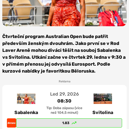
Foto:
Depositphotos
Čtvrteční program Australian Open bude patřit
především ženským dvouhrám. Jako první se v Rod
Laver Areně mohou diváci těšit na souboj Sabalenka
vs Svitolina. Utkání začne ve čtvrtek 29. ledna v 9:30 a
v přímém přenosu jej odvysílá Eurosport. Podle
kurzové nabídky je favoritkou Běloruska.
Reklama
Led 29, 2026
08:30
Tip: Doba zápasu (více
Sabalenka
Svitolina
než 104,5 minut)
1.83