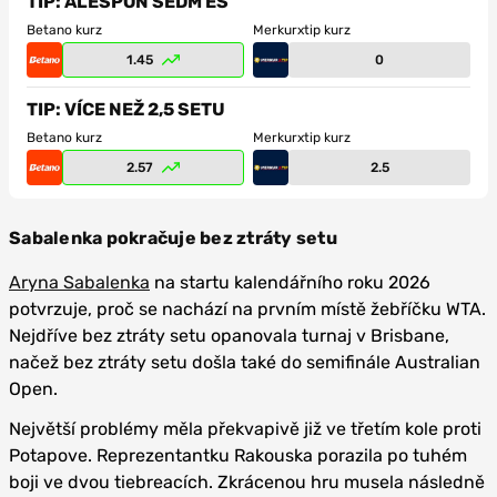
TIP: ALESPOŇ SEDM ES
Betano kurz
Merkurxtip kurz
1.45
0
TIP: VÍCE NEŽ 2,5 SETU
Betano kurz
Merkurxtip kurz
2.57
2.5
Sabalenka pokračuje bez ztráty setu
Aryna Sabalenka
na startu kalendářního roku 2026
potvrzuje, proč se nachází na prvním místě žebříčku WTA.
Nejdříve bez ztráty setu opanovala turnaj v Brisbane,
načež bez ztráty setu došla také do semifinále Australian
Open.
Největší problémy měla překvapivě již ve třetím kole proti
Potapove. Reprezentantku Rakouska porazila po tuhém
boji ve dvou tiebreacích. Zkrácenou hru musela následně