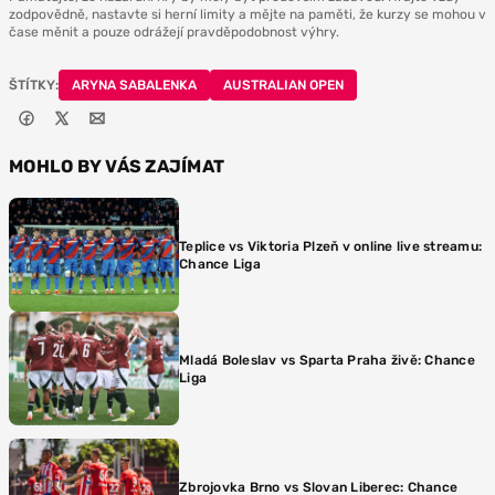
zodpovědně, nastavte si herní limity a mějte na paměti, že kurzy se mohou v
čase měnit a pouze odrážejí pravděpodobnost výhry.
ŠTÍTKY:
ARYNA SABALENKA
AUSTRALIAN OPEN
MOHLO BY VÁS ZAJÍMAT
Teplice vs Viktoria Plzeň v online live streamu:
Chance Liga
Mladá Boleslav vs Sparta Praha živě: Chance
Liga
Zbrojovka Brno vs Slovan Liberec: Chance