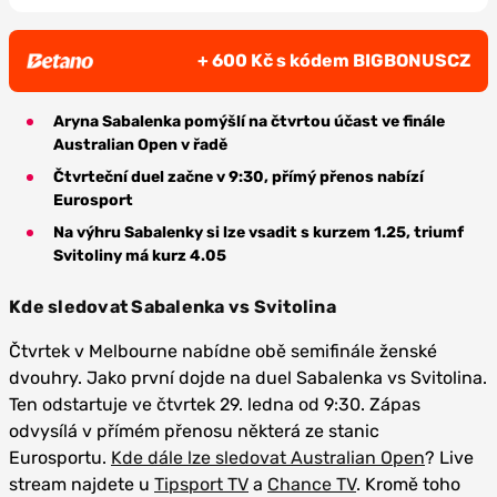
+ 600 Kč s kódem BIGBONUSCZ
Aryna Sabalenka pomýšlí na čtvrtou účast ve finále
Australian Open v řadě
Čtvrteční duel začne v 9:30, přímý přenos nabízí
Eurosport
Na výhru Sabalenky si lze vsadit s kurzem 1.25, triumf
Svitoliny má kurz 4.05
Kde sledovat Sabalenka vs Svitolina
Čtvrtek v Melbourne nabídne obě semifinále ženské
dvouhry. Jako první dojde na duel Sabalenka vs Svitolina.
Ten odstartuje ve čtvrtek 29. ledna od 9:30. Zápas
odvysílá v přímém přenosu některá ze stanic
Eurosportu.
Kde dále lze sledovat Australian Open
? Live
stream najdete u
Tipsport TV
a
Chance TV
. Kromě toho