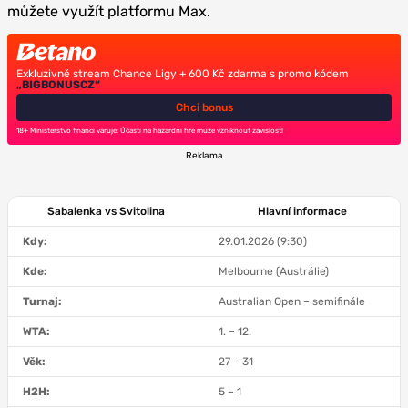
můžete využít platformu Max.
Exkluzivně stream Chance Ligy + 600 Kč zdarma s promo kódem
„BIGBONUSCZ“
Chci bonus
18+ Ministerstvo financí varuje: Účastí na hazardní hře může vzniknout závislost!
Reklama
Sabalenka vs Svitolina
Hlavní informace
Kdy:
29.01.2026 (9:30)
Kde:
Melbourne (Austrálie)
Turnaj:
Australian Open – semifinále
WTA:
1. – 12.
Věk:
27 – 31
H2H:
5 – 1