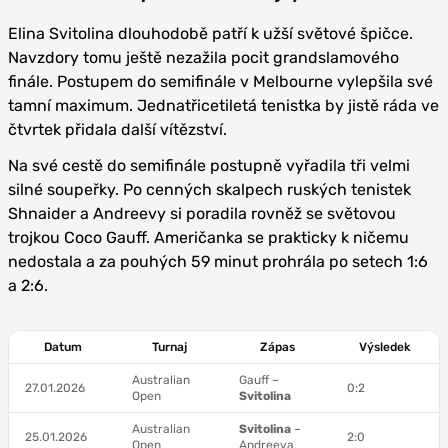
Elina Svitolina dlouhodobě patří k užší světové špičce.
Navzdory tomu ještě nezažila pocit grandslamového
finále. Postupem do semifinále v Melbourne vylepšila své
tamní maximum. Jednatřicetiletá tenistka by jistě ráda ve
čtvrtek přidala další vítězství.
Na své cestě do semifinále postupně vyřadila tři velmi
silné soupeřky. Po cenných skalpech ruských tenistek
Shnaider a Andreevy si poradila rovněž se světovou
trojkou Coco Gauff. Američanka se prakticky k ničemu
nedostala a za pouhých 59 minut prohrála po setech 1:6
a 2:6.
Datum
Turnaj
Zápas
Výsledek
Australian
Gauff –
27.01.2026
0:2
Open
Svitolina
Australian
Svitolina
–
25.01.2026
2:0
Open
Andreeva