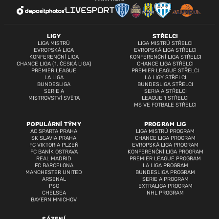
LIGY
STŘELCI
LIGA MISTRŮ
LIGA MISTRŮ STŘELCI
EVROPSKÁ LIGA
EVROPSKÁ LIGA STŘELCI
KONFERENČNÍ LIGA
KONFERENČNÍ LIGA STŘELCI
CHANCE LIGA (1. ČESKÁ LIGA)
CHANCE LIGA STŘELCI
PREMIER LEAGUE
PREMIER LEAGUE STŘELCI
LA LIGA
LA LIGY STŘELCI
BUNDESLIGA
BUNDESLIGA STŘELCI
SERIE A
SERIA A STŘELCI
MISTROVSTVÍ SVĚTA
LEAGUE 1 STŘELCI
MS VE FOTBALE STŘELCI
POPULÁRNÍ TÝMY
PROGRAM LIG
AC SPARTA PRAHA
LIGA MISTRŮ PROGRAM
SK SLAVIA PRAHA
CHANCE LIGA PROGRAM
FC VIKTORIA PLZEŇ
EVROPSKÁ LIGA PROGRAM
FC BANÍK OSTRAVA
KONFERENČNÍ LIGA PROGRAM
REAL MADRID
PREMIER LEAGUE PROGRAM
FC BARCELONA
LA LIGA PROGRAM
MANCHESTER UNITED
BUNDESLIGA PROGRAM
ARSENAL
SERIE A PROGRAM
PSG
EXTRALIGA PROGRAM
CHELSEA
NHL PROGRAM
BAYERN MNICHOV