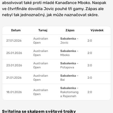
absolvovat také proti mladé Kanaďance Mboko. Naopak
ve čtvrtfinále dovolila Jovic pouhé tři gamy. Zápas ale
nebyl tak jednoznačný, jak může naznačovat skóre.
Datum
Turnaj
Zápas
Výsledek
Australian
Sabalenka
–
27.01.2026
2:0
Open
Jovic
Australian
Sabalenka
–
25.01.2026
2:0
Open
Mboko
Australian
Sabalenka
–
23.01.2026
2:0
Open
Potapova
Australian
Sabalenka
–
21.01.2026
2:0
Open
Bai
Sabalenka
–
Australian
18.01.2026
Rakotomang
2:0
Open
a Rajaonah
Svitolina se skalpem světové trojky