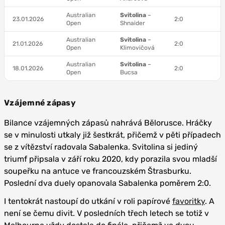
Australian
Svitolina
–
23.01.2026
2:0
Open
Shnaider
Australian
Svitolina
–
21.01.2026
2:0
Open
Klimovičová
Australian
Svitolina
–
18.01.2026
2:0
Open
Bucsa
Vzájemné zápasy
Bilance vzájemných zápasů nahrává Bělorusce. Hráčky
se v minulosti utkaly již šestkrát, přičemž v pěti případech
se z vítězství radovala Sabalenka. Svitolina si jediný
triumf připsala v září roku 2020, kdy porazila svou mladší
soupeřku na antuce ve francouzském Štrasburku.
Poslední dva duely opanovala Sabalenka poměrem 2:0.
I tentokrát nastoupí do utkání v roli papírové
favoritky
. A
není se čemu divit. V posledních třech letech se totiž v