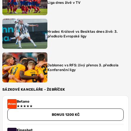
Liga dnes živě v TV
Hradec Králové vs Besiktas dnes živě: 3.
předkolo Evropské ligy
Jablonec vs RFS: živý přenos 3. předkola
Konferenční ligy
SÁZKOVÉ KANCELÁŘE - ŽEBŘÍČEK
Betano
BONUS 1200 KČ
Kingsbet