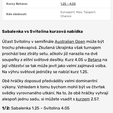
Kurzy Betano:
1.25 – 4.05
Eurosport, Max, Tipsport,
Kde sledovat:
Chance
Sabalenka vs Svitolina kurzová nabídka
Účast Svitoliny v semifinále
Australian Open
může být
trochu překvapivá. Zkušená Ukrajinka však turnajem
prochází bez ztráty setu, ačkoliv již narazila na dvě
soupeřky z elitní světové desítky. Kurz 4.05 u
Betana
na
její vítězství se tak může jevit jako velmi zajímavá volba.
Na výhru světové jedničky se nabízí kurz 1.25.
Obě hráčky doposud předváděly velmi dominantní
výkony. Vzhledem k tomu bychom mohli být ve čtvrtek
svědky vyrovnaného utkání. Na to, že obě hráčky vyhrají
alespoň jednu sadu, si můžete vsadit s
kurzem
2.57.
1/2:
Sabalenka 1.25 – Svitolina 4.05