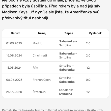
Melbourne vždy dostala do finále, přičemž ve dvou
případech byla úspěšná. Před rokem byla nad její síly
Madison Keys. Už nyní je ale jisté, že Američanka svůj
překvapivý titul neobhájí.
Datum
Turnaj
Zápas
Výsledek
Sabalenka
–
01.05.2025
Madrid
2:0
Svitolina
Sabalenka
–
16.08.2024
Cincinnati
2:0
Svitolina
Svitolina –
13.05.2024
Řím
1:2
Sabalenka
Svitolina –
06.06.2023
French Open
0:2
Sabalenka
Sabalenka –
25.09.2020
Štrasburk
1:2
Svitolina
Pamatujte, že hazardní hry by měly být především zábavou. Hrajte vždy