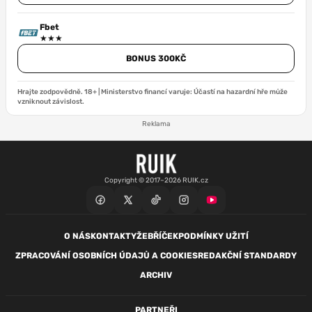
Fbet
BONUS 300KČ
Hrajte zodpovědně. 18+ | Ministerstvo financí varuje: Účastí na hazardní hře může
vzniknout závislost.
Reklama
Copyright © 2017–2026 RUIK.cz
O NÁS
KONTAKTY
ŽEBŘÍČEK
PODMÍNKY UŽITÍ
ZPRACOVÁNÍ OSOBNÍCH ÚDAJŮ A COOKIES
REDAKČNÍ STANDARDY
ARCHIV
PARTNEŘI