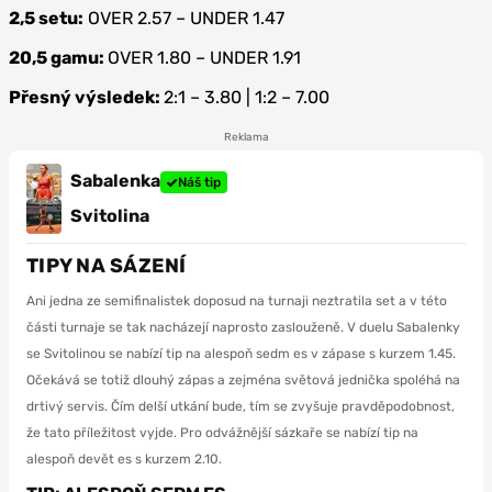
2,5 setu:
OVER 2.57 – UNDER 1.47
20,5 gamu:
OVER 1.80 – UNDER 1.91
Přesný výsledek:
2:1 – 3.80 | 1:2 – 7.00
Reklama
Sabalenka
Náš tip
Svitolina
TIPY NA SÁZENÍ
Ani jedna ze semifinalistek doposud na turnaji neztratila set a v této
části turnaje se tak nacházejí naprosto zaslouženě. V duelu Sabalenky
se Svitolinou se nabízí tip na alespoň sedm es v zápase s kurzem 1.45.
Očekává se totiž dlouhý zápas a zejména světová jednička spoléhá na
drtivý servis. Čím delší utkání bude, tím se zvyšuje pravděpodobnost,
že tato příležitost vyjde. Pro odvážnější sázkaře se nabízí tip na
alespoň devět es s kurzem 2.10.