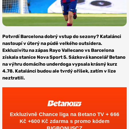
Foto:
Depositphotos
Potvrdí Barcelona dobrý vstup do sezony? Katalánci
nastoupí v úterý na půdě velkého outsidera.
Exkluzivitu na zápas Rayo Vallecano vs Barcelona
získala stanice Nova Sport 5. Sázková kancelář Betano
na výhru domácího underdoga vypsala krásný kurz
4.78. Katalánci budou ale tvrdý oříšek, zatím v lize
neztratili.
Exkluzivně Chance liga na Betano TV + 666
Kč +600 Kč zdarma s promo kódem
BIGBONUSCZ