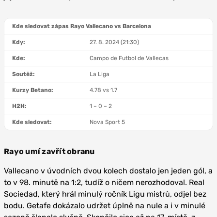
Kde sledovat zápas Rayo Vallecano vs Barcelona
Kdy:
27. 8. 2024 (21:30)
Kde:
Campo de Futbol de Vallecas
Soutěž:
La Liga
Kurzy Betano:
4.78 vs 1.7
H2H:
1 – 0 – 2
Kde sledovat:
Nova Sport 5
Rayo umí zavřít obranu
Vallecano v úvodních dvou kolech dostalo jen jeden gól, a
to v 98. minutě na 1:2, tudíž o ničem nerozhodoval. Real
Sociedad, který hrál minulý ročník Ligu mistrů, odjel bez
bodu. Getafe dokázalo udržet úplně na nule a i v minulé