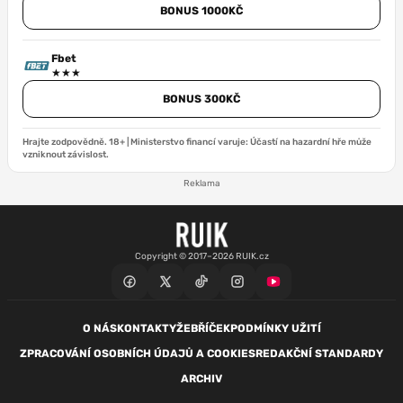
BONUS 1000KČ
Fbet
BONUS 300KČ
Hrajte zodpovědně. 18+ | Ministerstvo financí varuje: Účastí na hazardní hře může
vzniknout závislost.
Reklama
Copyright © 2017–2026 RUIK.cz
O NÁS
KONTAKTY
ŽEBŘÍČEK
PODMÍNKY UŽITÍ
ZPRACOVÁNÍ OSOBNÍCH ÚDAJŮ A COOKIES
REDAKČNÍ STANDARDY
ARCHIV