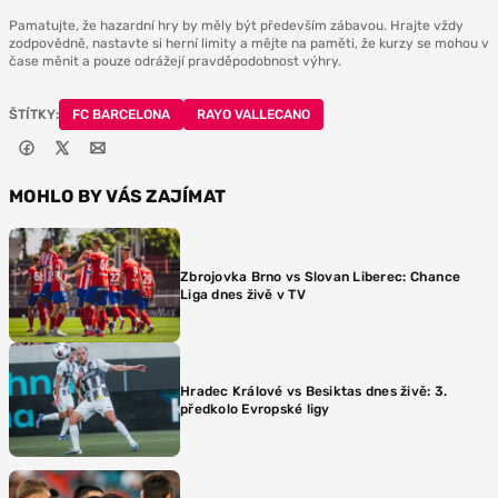
Pamatujte, že hazardní hry by měly být především zábavou. Hrajte vždy
zodpovědně, nastavte si herní limity a mějte na paměti, že kurzy se mohou v
čase měnit a pouze odrážejí pravděpodobnost výhry.
ŠTÍTKY:
FC BARCELONA
RAYO VALLECANO
MOHLO BY VÁS ZAJÍMAT
Zbrojovka Brno vs Slovan Liberec: Chance
Liga dnes živě v TV
Hradec Králové vs Besiktas dnes živě: 3.
předkolo Evropské ligy