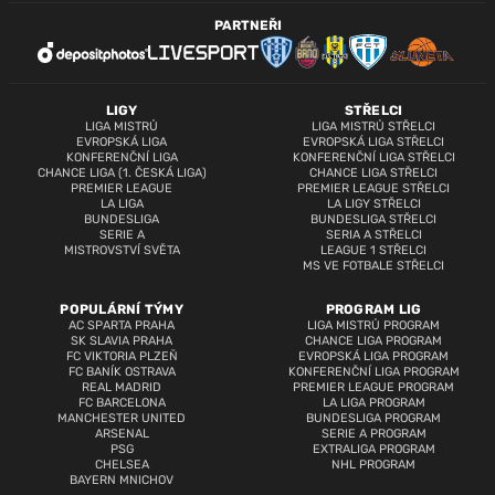
PARTNEŘI
LIGY
STŘELCI
LIGA MISTRŮ
LIGA MISTRŮ STŘELCI
EVROPSKÁ LIGA
EVROPSKÁ LIGA STŘELCI
KONFERENČNÍ LIGA
KONFERENČNÍ LIGA STŘELCI
CHANCE LIGA (1. ČESKÁ LIGA)
CHANCE LIGA STŘELCI
PREMIER LEAGUE
PREMIER LEAGUE STŘELCI
LA LIGA
LA LIGY STŘELCI
BUNDESLIGA
BUNDESLIGA STŘELCI
SERIE A
SERIA A STŘELCI
MISTROVSTVÍ SVĚTA
LEAGUE 1 STŘELCI
MS VE FOTBALE STŘELCI
POPULÁRNÍ TÝMY
PROGRAM LIG
AC SPARTA PRAHA
LIGA MISTRŮ PROGRAM
SK SLAVIA PRAHA
CHANCE LIGA PROGRAM
FC VIKTORIA PLZEŇ
EVROPSKÁ LIGA PROGRAM
FC BANÍK OSTRAVA
KONFERENČNÍ LIGA PROGRAM
REAL MADRID
PREMIER LEAGUE PROGRAM
FC BARCELONA
LA LIGA PROGRAM
MANCHESTER UNITED
BUNDESLIGA PROGRAM
ARSENAL
SERIE A PROGRAM
PSG
EXTRALIGA PROGRAM
CHELSEA
NHL PROGRAM
BAYERN MNICHOV