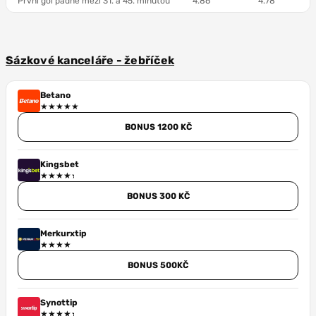
První gól padne mezi 31. a 45. minutou
4.86
4.78
Sázkové kanceláře - žebříček
Betano
BONUS 1200 KČ
Kingsbet
BONUS 300 KČ
Merkurxtip
BONUS 500KČ
Synottip