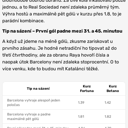
dlouhodobě dobrou obranu. Za dvě kola inkasovalo pouze
jednou, a to Real Sociedad není zdaleka průměrný tým.
Výhra hostů a maximálně pět gólů v kurzu přes 1.8, to je
parádní kombinace.
Tip na sázení – První gól padne mezi 31. a 45. minutou
A když už jdeme na méně gólů, zkusme zariskovat u
prvního zásahu. Je hodně netradiční ho tipovat až do
třetí čtvrthodiny, ale za obranu Raya hovoří čísla a
naopak útok Barcelony není zdaleka stoprocentní. O to
více venku, kde to budou mít Katalánci těžké.
Kurz
Kurz
Tip na sázení
Fortuna
Betano
Barcelona vyhraje alespoň jeden
1.39
1.42
poločas
Barcelona vyhraje a padne
1.81
1.82
maximálně pět gólů