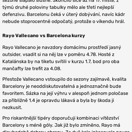
sezoně šlapalo slušně. Skončilo sice až na 17. místě, z
týmů druhé poloviny tabulky mělo ale třetí nejlepší
defenzivu. Barcelonu čeká v úterý dobývání, navíc kádr
nebude stoprocentně odpočatý, protože o víkendu hrál.
Rayo Vallecano vs Barcelona kurzy
Rayo Vallecano je navzdory domácímu prostředí jasný
outsider, vsadit si na něj lze v poměru 4.78. Hosté z
Katalánska by na tiketu svítili v kurzu 1.7, bod pro oba
mančafty lze trefit za 4.08.
Přestože Vallecano vstoupilo do sezony zajímavě, kvalita
Barcelony je neoddiskutovatelná a jednoznačně bude
favoritem. Sázka na její výhru v alespoň jednom poločase
za přibližně 1.4 je opravdu lákavá a byla by škoda ji
nezkusit.
Pro riskantnější tipéry doporučuji kombinaci vítězství
Barcelony s méně góly. Jak již bylo zmíněno, Rayo má