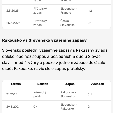
zápas
Francie
Přátelský
Slovensko –
2.5.2025
4:2
zápas
Francie
Přátelský
Česko –
25.4.2025
2:1
zápas
Slovensko
Rakousko vs Slovensko vzájemné zápasy
Slovensko poslední vzájemné zápasy s Rakušany zvládá
daleko lépe než soupeř. Z posledních 5 duelů Slováci
slavili hned 4 výhry a pouze v jednom zápase dokázalo
uspět Rakousko, navíc šlo o zápas přátelský.
Termín
Soutěž
Zápas
Výsledek
Německý
Rakousko –
7.1.2024
0:1
pohár
Slovensko
Slovensko –
29.8.2024
OH
2:1
Rakousko