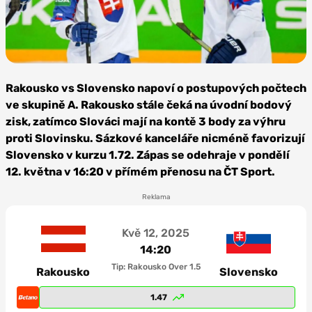
Zdroj: Markéta Křížová,
HC Kometa Brno
Rakousko vs Slovensko napoví o postupových počtech
ve skupině A. Rakousko stále čeká na úvodní bodový
zisk, zatímco Slováci mají na kontě 3 body za výhru
proti Slovinsku. Sázkové kanceláře nicméně favorizují
Slovensko v kurzu 1.72. Zápas se odehraje v pondělí
12. května v 16:20 v přímém přenosu na ČT Sport.
Reklama
Kvě 12, 2025
14:20
Tip: Rakousko Over 1.5
Rakousko
Slovensko
1.47