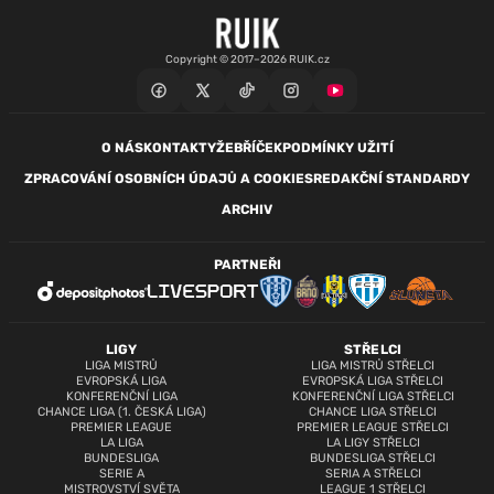
Copyright © 2017–2026 RUIK.cz
O NÁS
KONTAKTY
ŽEBŘÍČEK
PODMÍNKY UŽITÍ
ZPRACOVÁNÍ OSOBNÍCH ÚDAJŮ A COOKIES
REDAKČNÍ STANDARDY
ARCHIV
PARTNEŘI
LIGY
STŘELCI
LIGA MISTRŮ
LIGA MISTRŮ STŘELCI
EVROPSKÁ LIGA
EVROPSKÁ LIGA STŘELCI
KONFERENČNÍ LIGA
KONFERENČNÍ LIGA STŘELCI
CHANCE LIGA (1. ČESKÁ LIGA)
CHANCE LIGA STŘELCI
PREMIER LEAGUE
PREMIER LEAGUE STŘELCI
LA LIGA
LA LIGY STŘELCI
BUNDESLIGA
BUNDESLIGA STŘELCI
SERIE A
SERIA A STŘELCI
MISTROVSTVÍ SVĚTA
LEAGUE 1 STŘELCI