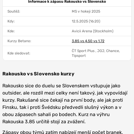
Informace k zápasu
Rakousko vs Slovensko
Soutěž:
MS v hokeji 2025
Kdy:
12.5.2025 (16:20)
Kde:
Avicii Arena (Stockholm)
Kurzy Betano:
3.85 vs 4.50 vs 1.72
ČT Sport Plus , JOJ, Chance,
Kde sledovat:
Tipsport
Rakousko vs Slovensko kurzy
Rakousko sice do duelu se Slovenskem vstupuje jako
outsider, ale rozdíl mezi celky není takový, jak vypovídají
kurzy. Rakušané sice čekají na první body, ale jak proti
Finsku, tak i proti Švédsku předvedli slušný výkon a v
obou zápasech sahali po bodech. Kurz na výhru
Rakouska 3.85 určitě stojí za zvážení.
Zápasy obou týmů zatím nabízejí menší počet branek.