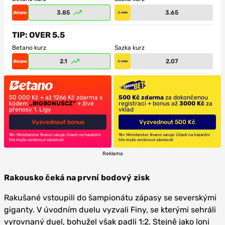
3.85
3.65
TIP: OVER 5.5
Betano kurz
Sazka kurz
2.1
2.07
50 000 Kč + až 1266 Kč zdarma s
500 Kč zdarma
za dokončenou
kódem
„BIGBONUSCZ“
+ živé
registraci + bonus až
3000 Kč
za
přenosy 1. Ligy
vklad
Vyzvednout bonus
Vyzvednout 500 Kč
18+ Ministerstvo financí varuje: Účastí na hazardní
18+ Ministerstvo financí varuje: Účastí na hazardní
hře může vzniknout závislost!
hře může vzniknout závislost!
Reklama
Rakousko čeká na první bodový zisk
Rakušané vstoupili do šampionátu zápasy se severskými
giganty. V úvodním duelu vyzvali Finy, se kterými sehráli
vyrovnaný duel, bohužel však padli 1:2. Stejně jako loni