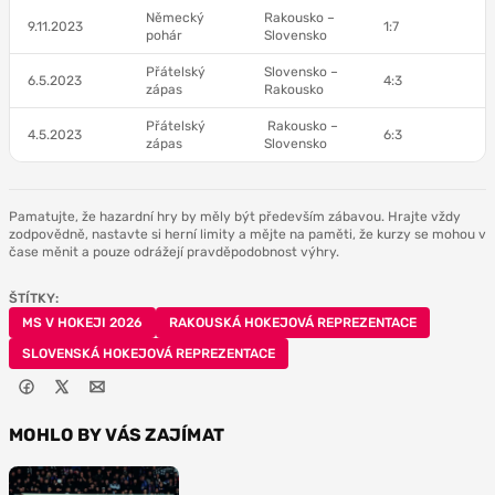
Německý
Rakousko –
9.11.2023
1:7
pohár
Slovensko
Přátelský
Slovensko –
6.5.2023
4:3
zápas
Rakousko
Přátelský
Rakousko –
4.5.2023
6:3
zápas
Slovensko
Pamatujte, že hazardní hry by měly být především zábavou. Hrajte vždy
zodpovědně, nastavte si herní limity a mějte na paměti, že kurzy se mohou v
čase měnit a pouze odrážejí pravděpodobnost výhry.
ŠTÍTKY:
MS V HOKEJI 2026
RAKOUSKÁ HOKEJOVÁ REPREZENTACE
SLOVENSKÁ HOKEJOVÁ REPREZENTACE
MOHLO BY VÁS ZAJÍMAT