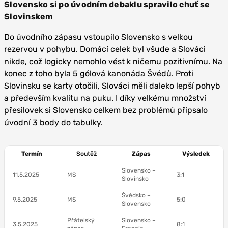
Slovensko si po úvodním debaklu spravilo chuť se
Slovinskem
Do úvodního zápasu vstoupilo Slovensko s velkou
rezervou v pohybu. Domácí celek byl všude a Slováci
nikde, což logicky nemohlo vést k ničemu pozitivnímu. Na
konec z toho byla 5 gólová kanonáda Švédů. Proti
Slovinsku se karty otočili, Slováci měli daleko lepší pohyb
a především kvalitu na puku. I díky velkému množství
přesilovek si Slovensko celkem bez problémů připsalo
úvodní 3 body do tabulky.
Termín
Soutěž
Zápas
Výsledek
Slovensko –
11.5.2025
MS
3:1
Slovinsko
Švédsko –
9.5.2025
MS
5:0
Slovensko
Přátelský
Slovensko –
3.5.2025
8:1