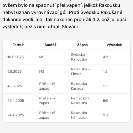
ovšem bylo na spadnutí překvapení, jelikož Rakousku
nebyl uznán vyrovnávací gól. Proti Švédsku Rakušané
dokonce vedli, ale i tak nakonec prohráli 4:2, což je lepší
výsledek, než s nimi uhráli Slováci.
Termín
Soutěž
Zápas
Výsledek
Švédsko –
10.5.2025
MS
4:2
Rakousko
Rakousko –
9.5.2025
MS
1:2
Finsko
Přátelský
Rakousko –
4.5.2025
1:5
zápas
Kanada
Přátelský
Německo –
26.4.2025
5:0
zápas
Rakousko
Přátelský
Rakousko –
24.4.2025
2:3
zápas
Německo