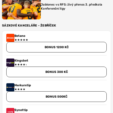
Jablonec vs RFS: živý přenos 3. předkola
Konferenční ligy
SÁZKOVÉ KANCELÁŘE - ŽEBŘÍČEK
Betano
BONUS 1200 KČ
Kingsbet
BONUS 300 KČ
Merkurxtip
BONUS 500KČ
Synottip