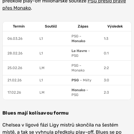
předkole play-off milionářské soutěže
PSG přešlo právě
přes Monako
.
Termín
Soutěž
Zápas
Výsledek
PSG –
06.03.26
L1
1:3
Monako
Le Havre
–
28.02.26
L1
0:1
PSG
PSG –
25.02.26
LM
2:2
Monako
21.02.26
L1
PSG
– Méty
3:0
Monako
–
17.02.26
LM
2:3
PSG
Blues mají kolísavou formu
Chelsea v ligové fázi Ligy mistrů skončila na šestém
místě, a tak se vyhnula předkolu play-off. Blues se po