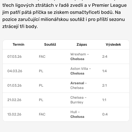
třech ligových ztrátách v řadě zvedli a v Premier League
jim patří pátá příčka se ziskem osmačtyřiceti bodů. Na
pozice zaručující milionářskou soutěž i pro příští sezonu
ztrácejí tři body.
Termín
Soutěž
Zápas
Výsledek
Wrexham –
07.03.26
FAC
2:4
Chelsea
Aston Villa –
04.03.26
PL
1:4
Chelsea
Arsenal
–
01.03.26
PL
2:1
Chelsea
Chelsea –
21.02.26
PL
1:1
Burnley
Hull –
13.02.26
FAC
0:4
Chelsea