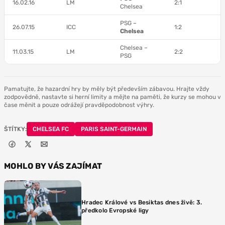
16.02.16
LM
2:1
Chelsea
PSG –
26.07.15
ICC
1:2
Chelsea
Chelsea –
11.03.15
LM
2:2
PSG
Pamatujte, že hazardní hry by měly být především zábavou. Hrajte vždy
zodpovědně, nastavte si herní limity a mějte na paměti, že kurzy se mohou v
čase měnit a pouze odrážejí pravděpodobnost výhry.
ŠTÍTKY:
CHELSEA FC
PARIS SAINT-GERMAIN
MOHLO BY VÁS ZAJÍMAT
Hradec Králové vs Besiktas dnes živě: 3.
předkolo Evropské ligy