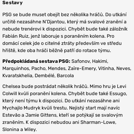
Sestavy
PSG se bude muset obejít bez několika hráčů. Do utkání
určitě nezasáhne N’Djantou, který má svalové zranění a
nebude trenérovi k dispozici. Chybět bude také záložník
Fabián Ruiz, jenž laboruje s poraněním kolena. Pro
domácí celek jde o citelné ztráty především ve středu
hřiště, kde oba hráči běžně patří do rotace týmu.
Předpokládaná sestava PSG:
Safonov, Hakimi,
Marquinhos, Pacho, Mendes, Zaïre-Emery, Vitinha, Neves,
Kvaratskhelia, Dembélé, Barcola
Chelsea bude postrádat několik hráčů. Mimo hru je Levi
Colwill kvůli poranění kolena. Chybět bude také Essugo,
který není týmu k dispozici. Do utkání nezasáhne ani
Mychajlo Mudryk kvůli trestu. Nejistý start mají navíc
Estevão a Jamie Gittens, kteří se potýkají se svalovým
zraněním. K dispozici nebudou ani Sharman-Lowe,
Slonina a Wiley.