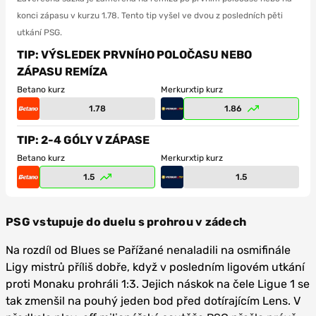
konci zápasu v kurzu 1.78. Tento tip vyšel ve dvou z posledních pěti
utkání PSG.
TIP: VÝSLEDEK PRVNÍHO POLOČASU NEBO
ZÁPASU REMÍZA
Betano kurz
Merkurxtip kurz
1.78
1.86
TIP: 2-4 GÓLY V ZÁPASE
Betano kurz
Merkurxtip kurz
1.5
1.5
PSG vstupuje do duelu s prohrou v zádech
Na rozdíl od Blues se Pařížané nenaladili na osmifinále
Ligy mistrů příliš dobře, když v posledním ligovém utkání
proti Monaku prohráli 1:3. Jejich náskok na čele Ligue 1 se
tak zmenšil na pouhý jeden bod před dotírajícím Lens. V