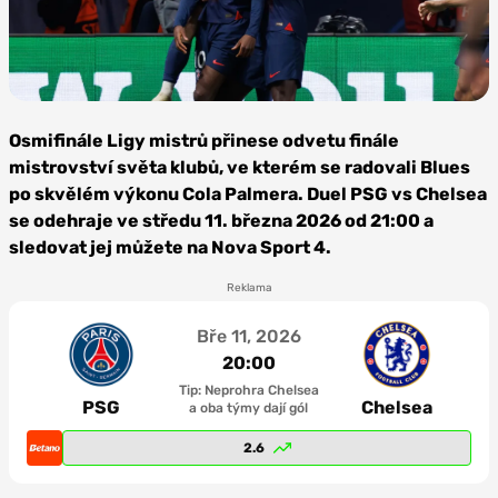
Foto:
Depositphotos
Osmifinále Ligy mistrů přinese odvetu finále
mistrovství světa klubů, ve kterém se radovali Blues
po skvělém výkonu Cola Palmera. Duel PSG vs Chelsea
se odehraje ve středu 11. března 2026 od 21:00 a
sledovat jej můžete na Nova Sport 4.
Reklama
Bře 11, 2026
20:00
Tip: Neprohra Chelsea
PSG
Chelsea
a oba týmy dají gól
2.6