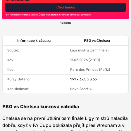
„BIGBONUSCZ“
Chci bonus
18+ Ministerstvo financí varuje: Účastí na hazardní hře může vzniknout závislost!
Reklama
Informace k zápasu:
PSG vs Chelsea
Soutěž:
Liga mistrů (osmifinále)
Kdy:
11.03.2026 (21:00)
Kde:
Parc des Princes (Paříž)
Kurzy Betano:
1.91 x 3.65 x 3.65
Kde sledovat:
Nova Sport 4
PSG vs Chelsea kurzová nabídka
Chelsea se na první utkání osmifinále Ligy mistrů naladila
dobře, když v FA Cupu dokázala přejít přes Wrexham a v