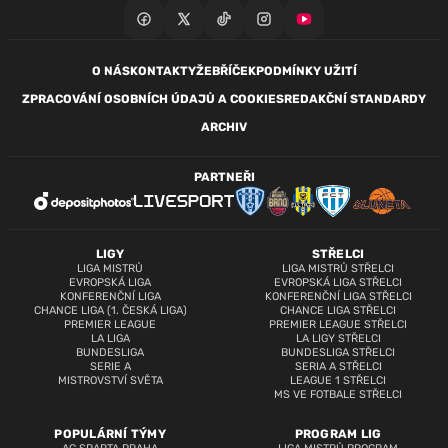
O NÁS
KONTAKTY
ŽEBŘÍČEK
PODMÍNKY UŽITÍ
ZPRACOVÁNÍ OSOBNÍCH ÚDAJŮ A COOKIES
REDAKČNÍ STANDARDY
ARCHIV
PARTNEŘI
LIGY
STŘELCI
LIGA MISTRŮ
LIGA MISTRŮ STŘELCI
EVROPSKÁ LIGA
EVROPSKÁ LIGA STŘELCI
KONFERENČNÍ LIGA
KONFERENČNÍ LIGA STŘELCI
CHANCE LIGA (1. ČESKÁ LIGA)
CHANCE LIGA STŘELCI
PREMIER LEAGUE
PREMIER LEAGUE STŘELCI
LA LIGA
LA LIGY STŘELCI
BUNDESLIGA
BUNDESLIGA STŘELCI
SERIE A
SERIA A STŘELCI
MISTROVSTVÍ SVĚTA
LEAGUE 1 STŘELCI
MS VE FOTBALE STŘELCI
POPULÁRNÍ TÝMY
PROGRAM LIG