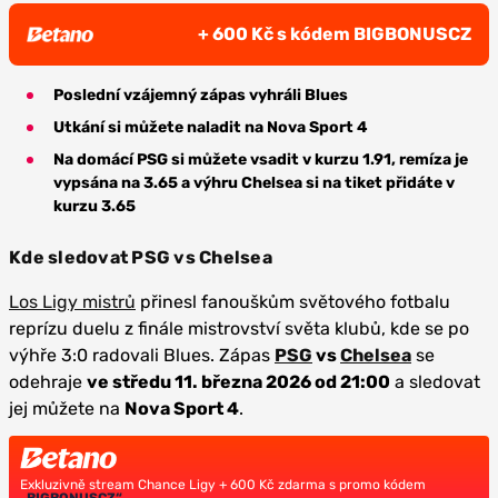
+ 600 Kč s kódem BIGBONUSCZ
Poslední vzájemný zápas vyhráli Blues
Utkání si můžete naladit na Nova Sport 4
Na domácí PSG si můžete vsadit v kurzu 1.91, remíza je
vypsána na 3.65 a výhru Chelsea si na tiket přidáte v
kurzu 3.65
Kde sledovat PSG vs Chelsea
Los Ligy mistrů
přinesl fanouškům světového fotbalu
reprízu duelu z finále mistrovství světa klubů, kde se po
výhře 3:0 radovali Blues. Zápas
PSG
vs
Chelsea
se
odehraje
ve středu 11. března 2026 od 21:00
a sledovat
jej můžete na
Nova Sport 4
.
Exkluzivně stream Chance Ligy + 600 Kč zdarma s promo kódem