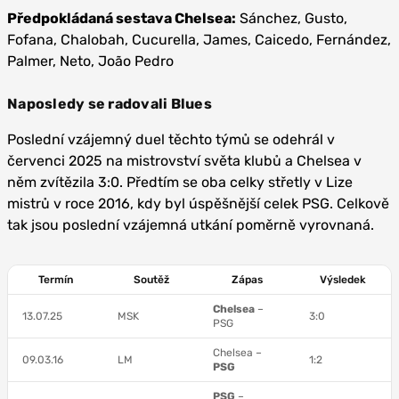
Předpokládaná sestava Chelsea:
Sánchez, Gusto,
Fofana, Chalobah, Cucurella, James, Caicedo, Fernández,
Palmer, Neto, João Pedro
Naposledy se radovali Blues
Poslední vzájemný duel těchto týmů se odehrál v
červenci 2025 na mistrovství světa klubů a Chelsea v
něm zvítězila 3:0. Předtím se oba celky střetly v Lize
mistrů v roce 2016, kdy byl úspěšnější celek PSG. Celkově
tak jsou poslední vzájemná utkání poměrně vyrovnaná.
Termín
Soutěž
Zápas
Výsledek
Chelsea
–
13.07.25
MSK
3:0
PSG
Chelsea –
09.03.16
LM
1:2
PSG
PSG
–