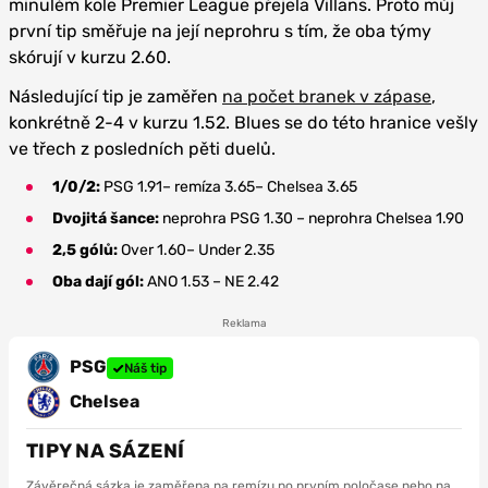
minulém kole Premier League přejela Villans. Proto můj
první tip směřuje na její neprohru s tím, že oba týmy
skórují v kurzu 2.60.
Následující tip je zaměřen
na počet branek v zápase
,
konkrétně 2-4 v kurzu 1.52. Blues se do této hranice vešly
ve třech z posledních pěti duelů.
1/0/2:
PSG 1.91– remíza 3.65– Chelsea 3.65
Dvojitá šance:
neprohra PSG 1.30 – neprohra Chelsea 1.90
2,5 gólů:
Over 1.60– Under 2.35
Oba dají gól:
ANO 1.53 – NE 2.42
Reklama
PSG
Náš tip
Chelsea
TIPY NA SÁZENÍ
Závěrečná sázka je zaměřena na remízu po prvním poločase nebo na