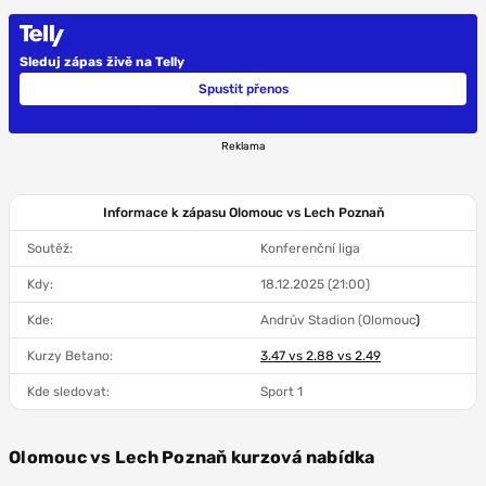
Sleduj zápas živě na Telly
Spustit přenos
18+ Ministerstvo financí varuje: Účastí na hazardní hře může vzniknout závislost!
Reklama
Informace k zápasu Olomouc vs Lech Poznaň
Soutěž:
Konferenční liga
Kdy:
18.12.2025 (21:00)
Kde:
Andrův Stadion (Olomouc
)
Kurzy Betano:
3.47 vs 2.88 vs 2.49
Kde sledovat:
Sport 1
Olomouc vs Lech Poznaň kurzová nabídka