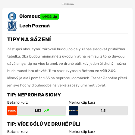
Reklama
Olomouc
Náš tip
Lech Poznaň
TIPY NA SÁZENÍ
Zástupci obou týmů zároveň budou po celý zápas sledovat průběžnou
tabulku. Oba budou minimálně z úvodu hrát na remízu, z toho důvodu
dává smysl tip na více branek ve druhé půli, kdy jeden či druhý možná
bude muset hru otevřít. Tuto sázku vypsalo Betano ve výší 2.09,
lákavý je ale i poměr 1.53 na neprohru domácích. Trenér Janotka přeci
jen své hochy dlouhodobě na velké zápasy umí motivovat.
TIP: NEPROHRA SIGMY
Betano kurz
Merkurxtip kurz
1.53
1.5
TIP: VÍCE GÓLŮ VE DRUHÉ PŮLI
Betano kurz
Merkurxtip kurz