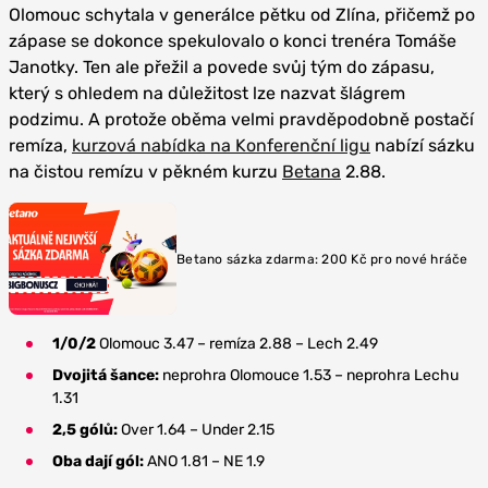
Olomouc schytala v generálce pětku od Zlína, přičemž po
zápase se dokonce spekulovalo o konci trenéra Tomáše
Janotky. Ten ale přežil a povede svůj tým do zápasu,
který s ohledem na důležitost lze nazvat šlágrem
podzimu. A protože oběma velmi pravděpodobně postačí
remíza,
kurzová nabídka na Konferenční ligu
nabízí sázku
na čistou remízu v pěkném kurzu
Betana
2.88.
Betano sázka zdarma: 200 Kč pro nové hráče
1/0/2
Olomouc 3.47 – remíza 2.88 – Lech 2.49
Dvojitá šance:
neprohra Olomouce 1.53 – neprohra Lechu
1.31
2,5 gólů:
Over 1.64 – Under 2.15
Oba dají gól:
ANO 1.81 – NE 1.9