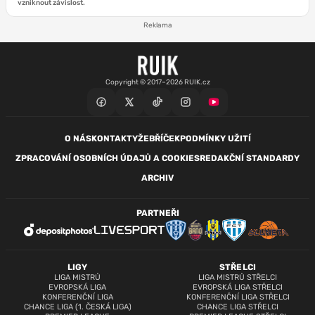
vzniknout závislost.
Reklama
Copyright © 2017–2026 RUIK.cz
O NÁS
KONTAKTY
ŽEBŘÍČEK
PODMÍNKY UŽITÍ
ZPRACOVÁNÍ OSOBNÍCH ÚDAJŮ A COOKIES
REDAKČNÍ STANDARDY
ARCHIV
PARTNEŘI
LIGY
STŘELCI
LIGA MISTRŮ
LIGA MISTRŮ STŘELCI
EVROPSKÁ LIGA
EVROPSKÁ LIGA STŘELCI
KONFERENČNÍ LIGA
KONFERENČNÍ LIGA STŘELCI
CHANCE LIGA (1. ČESKÁ LIGA)
CHANCE LIGA STŘELCI