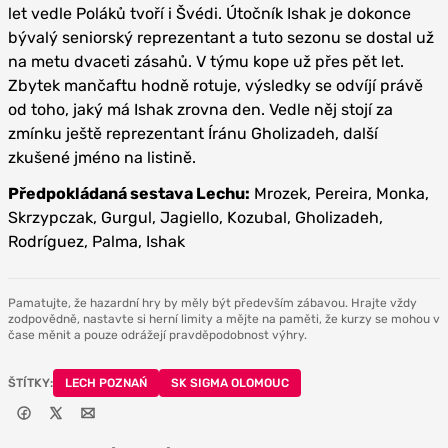
let vedle Poláků tvoří i Švédi. Útočník Ishak je dokonce
bývalý seniorský reprezentant a tuto sezonu se dostal už
na metu dvaceti zásahů. V týmu kope už přes pět let.
Zbytek mančaftu hodně rotuje, výsledky se odvíjí právě
od toho, jaký má Ishak zrovna den. Vedle něj stojí za
zmínku ještě reprezentant Íránu Gholizadeh, další
zkušené jméno na listině.
Předpokládaná sestava Lechu:
Mrozek, Pereira, Monka,
Skrzypczak, Gurgul, Jagiello, Kozubal, Gholizadeh,
Rodríguez, Palma, Ishak
Pamatujte, že hazardní hry by měly být především zábavou. Hrajte vždy
zodpovědně, nastavte si herní limity a mějte na paměti, že kurzy se mohou v
čase měnit a pouze odrážejí pravděpodobnost výhry.
ŠTÍTKY:
LECH POZNAŃ
SK SIGMA OLOMOUC