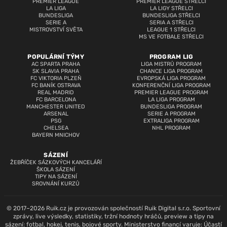
PREMIER LEAGUE
PREMIER LEAGUE STŘELCI
LA LIGA
LA LIGY STŘELCI
BUNDESLIGA
BUNDESLIGA STŘELCI
SERIE A
SERIA A STŘELCI
MISTROVSTVÍ SVĚTA
LEAGUE 1 STŘELCI
MS VE FOTBALE STŘELCI
POPULÁRNÍ TÝMY
PROGRAM LIG
AC SPARTA PRAHA
LIGA MISTRŮ PROGRAM
SK SLAVIA PRAHA
CHANCE LIGA PROGRAM
FC VIKTORIA PLZEŇ
EVROPSKÁ LIGA PROGRAM
FC BANÍK OSTRAVA
KONFERENČNÍ LIGA PROGRAM
REAL MADRID
PREMIER LEAGUE PROGRAM
FC BARCELONA
LA LIGA PROGRAM
MANCHESTER UNITED
BUNDESLIGA PROGRAM
ARSENAL
SERIE A PROGRAM
PSG
EXTRALIGA PROGRAM
CHELSEA
NHL PROGRAM
BAYERN MNICHOV
SÁZENÍ
ŽEBŘÍČEK SÁZKOVÝCH KANCELÁŘÍ
ŠKOLA SÁZENÍ
TIPY NA SÁZENÍ
SROVNÁNÍ KURZŮ
© 2017–2026 Ruik.cz je provozován společností Ruik Digital s.r.o. Sportovní
zprávy, live výsledky, statistiky, tržní hodnoty hráčů, preview a tipy na
sázení: fotbal, hokej, tenis, bojové sporty. Ministerstvo financí varuje: Účastí