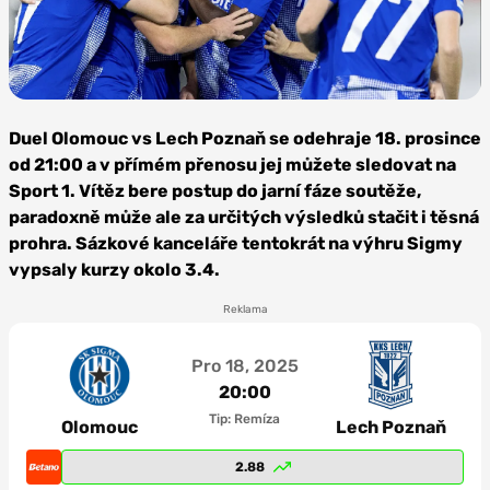
Foto: SK
Sigma
Duel Olomouc vs Lech Poznaň se odehraje 18. prosince
Olomouc
od 21:00 a v přímém přenosu jej můžete sledovat na
Sport 1. Vítěz bere postup do jarní fáze soutěže,
paradoxně může ale za určitých výsledků stačit i těsná
prohra. Sázkové kanceláře tentokrát na výhru Sigmy
vypsaly kurzy okolo 3.4.
Reklama
Pro 18, 2025
20:00
Tip: Remíza
Olomouc
Lech Poznaň
2.88