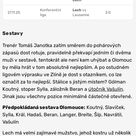
Lech
Konferenční
Lech
vs
27.11.25
2:0
liga
Lausanne
Sestavy
Trenér Tomáš Janotka zatím směrem do pohárových
zápasů dost rotuje, pravidelně překvapí jedním či dvěma
muži v sestavě, tentokrát ale není kam uhýbat a Olomouc
by měla hrát v tom absolutně nejlepším. A po ostudném
ligovém výprasku ve Zlíně je dost s otazníkem, co lze
označit za to nejlepší. Stálice s jistým místem? Gólman
Koutný, stoper Sylla, záložník Beran a
útočník Vašulín
.
Jinak jsou všechny pozice minimálně částečně otevřené.
Předpokládaná sestava Olomouce:
Koutný, Slavíček,
Sylla, Král, Hadaš, Beran, Langer, Breite, Šíp, Navrátil,
Vašulín
Lech má velmi zajímavé mužstvo, jehož kostru už několik