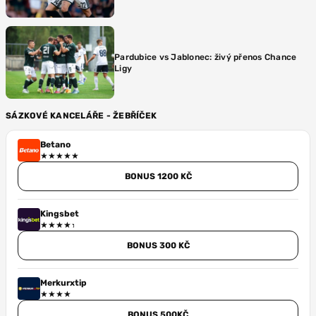
Pardubice vs Jablonec: živý přenos Chance
Ligy
SÁZKOVÉ KANCELÁŘE - ŽEBŘÍČEK
Betano
BONUS 1200 KČ
Kingsbet
BONUS 300 KČ
Merkurxtip
BONUS 500KČ