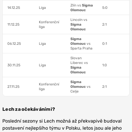
Zlín vs
Sigma
14.12.25
Liga
5:0
Olomouc
Lincoln vs
Konferenční
11.12.25
Sigma
2:1
liga
Olomouc
Sigma
06.12.25
Liga
Olomouc
vs
0:1
Sparta Praha
Slovan
Liberec vs
30.11.25
Liga
1:0
Sigma
Olomouc
Sigma
Konferenční
27.11.25
Olomouc
vs
2:1
liga
Celje
Lech za očekáváními?
Poslední sezony si Lech možná až překvapivě budoval
postavení nejlepšího týmu v Polsku, letos jsou ale jeho