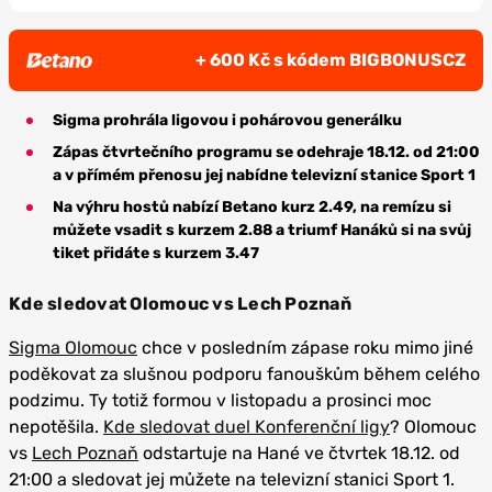
+ 600 Kč s kódem BIGBONUSCZ
Sigma prohrála ligovou i pohárovou generálku
Zápas čtvrtečního programu se odehraje 18.12. od 21:00
a v přímém přenosu jej nabídne televizní stanice Sport 1
Na výhru hostů nabízí Betano kurz 2.49, na remízu si
můžete vsadit s kurzem 2.88 a triumf Hanáků si na svůj
tiket přidáte s kurzem 3.47
Kde sledovat Olomouc vs Lech Poznaň
Sigma Olomouc
chce v posledním zápase roku mimo jiné
poděkovat za slušnou podporu fanouškům během celého
podzimu. Ty totiž formou v listopadu a prosinci moc
nepotěšila.
Kde sledovat duel Konferenční ligy
? Olomouc
vs
Lech Poznaň
odstartuje na Hané ve čtvrtek 18.12. od
21:00 a sledovat jej můžete na televizní stanici Sport 1.