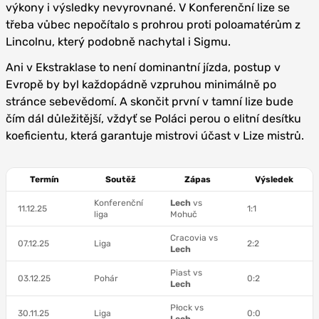
výkony i výsledky nevyrovnané. V Konferenční lize se
třeba vůbec nepočítalo s prohrou proti poloamatérům z
Lincolnu, který podobně nachytal i Sigmu.
Ani v Ekstraklase to není dominantní jízda, postup v
Evropě by byl každopádně vzpruhou minimálně po
stránce sebevědomí. A skončit první v tamní lize bude
čím dál důležitější, vždyť se Poláci perou o elitní desítku
koeficientu, která garantuje mistrovi účast v Lize mistrů.
Termín
Soutěž
Zápas
Výsledek
Konferenční
Lech
vs
11.12.25
1:1
liga
Mohuč
Cracovia vs
07.12.25
Liga
2:2
Lech
Piast vs
03.12.25
Pohár
0:2
Lech
Płock vs
30.11.25
Liga
0:0