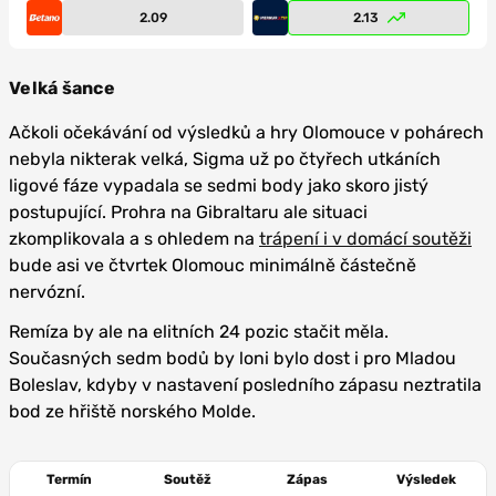
2.09
2.13
Velká šance
Ačkoli očekávání od výsledků a hry Olomouce v pohárech
nebyla nikterak velká, Sigma už po čtyřech utkáních
ligové fáze vypadala se sedmi body jako skoro jistý
postupující. Prohra na Gibraltaru ale situaci
zkomplikovala a s ohledem na
trápení i v domácí soutěži
bude asi ve čtvrtek Olomouc minimálně částečně
nervózní.
Remíza by ale na elitních 24 pozic stačit měla.
Současných sedm bodů by loni bylo dost i pro Mladou
Boleslav, kdyby v nastavení posledního zápasu neztratila
bod ze hřiště norského Molde.
Termín
Soutěž
Zápas
Výsledek