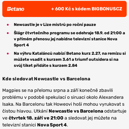
+ 600 Kč s kódem BIGBONUSCZ
Newcastle je v Lize mistrů po roční pauze
Šlágr čtvrtečního programu se odehraje 18.9. od 21:00 a
v přímém přenosu jej nabídne televizní stanice Nova
Sport 4
Na výhru Katalánců nabízí Betano kurz 2.27, na remízu si
můžete vsadit s kurzem 3.61 a triumf outsidera si na
svůj tiket přidáte s kurzem 2.84
Kde sledovat Newcastle vs Barcelona
Magpies se na přelomu srpna a září konečně zbavili
problému v podobě spekulací o siruaci okolo Alexandera
Isaka. Na Barcelonu tak Howeovi hoši mohou vyrukovat s
čistou hlavou. Utkání
Newcastle vs Barcelona
odstartuje
ve
čtvrtek 18. září ve 21:00
a sledovat jej můžete na
televizní stanici
Nova Sport 4
.