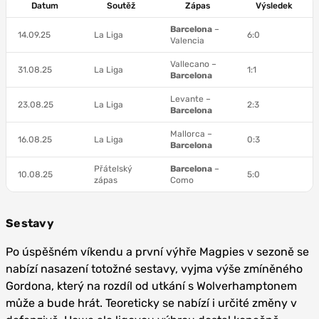
Datum
Soutěž
Zápas
Výsledek
Barcelona
–
14.09.25
La Liga
6:0
Valencia
Vallecano –
31.08.25
La Liga
1:1
Barcelona
Levante –
23.08.25
La Liga
2:3
Barcelona
Mallorca –
16.08.25
La Liga
0:3
Barcelona
Přátelský
Barcelona
–
10.08.25
5:0
zápas
Como
Sestavy
Po úspěšném víkendu a první výhře Magpies v sezoně se
nabízí nasazení totožné sestavy, vyjma výše zmíněného
Gordona, který na rozdíl od utkání s Wolverhamptonem
může a bude hrát. Teoreticky se nabízí i určité změny v