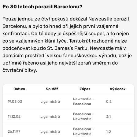
Po 30 letech porazit Barcelonu?
Pouze jednou ze čtyř pokusů dokázal Newcastle porazit
Barcelonu, a bylo to hned při jejich první vzájemné
konfrontaci. Od té doby je úspěšnější soupeř, a to nejen
co se vzájemných klání týče. Tentokrát rozhodně nelze
podceňovat kouzlo St. James’s Parku, Newcastle má v
domácím prostředí velkou fanouškovskou výhodu, což je
upřímně řečeno asi jeho největší zbraň směrem do
čtvrteční bitvy.
Datum
Soutěž
Zápas
Výsledek
Newcastle –
19.03.03
Liga mistrů
0:2
Barcelona
Barcelona
–
11.12.02
Liga mistrů
3:1
Newcastle
Barcelona
–
26.11.97
Liga mistrů
1:0
Newcastle