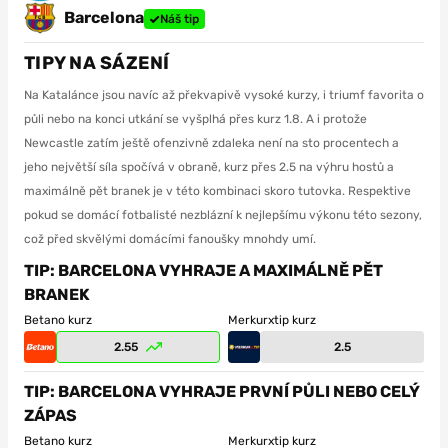
Barcelona
Náš tip
TIPY NA SÁZENÍ
Na Katalánce jsou navíc až překvapivě vysoké kurzy, i triumf favorita o
půli nebo na konci utkání se vyšplhá přes kurz 1.8. A i protože
Newcastle zatím ještě ofenzivně zdaleka není na sto procentech a
jeho největší síla spočívá v obraně, kurz přes 2.5 na výhru hostů a
maximálně pět branek je v této kombinaci skoro tutovka. Respektive
pokud se domácí fotbalisté nezblázní k nejlepšímu výkonu této sezony,
což před skvělými domácími fanoušky mnohdy umí.
TIP: BARCELONA VYHRAJE A MAXIMÁLNĚ PĚT
BRANEK
Betano kurz
Merkurxtip kurz
2.55
2.5
TIP: BARCELONA VYHRAJE PRVNÍ PŮLI NEBO CELÝ
ZÁPAS
Betano kurz
Merkurxtip kurz