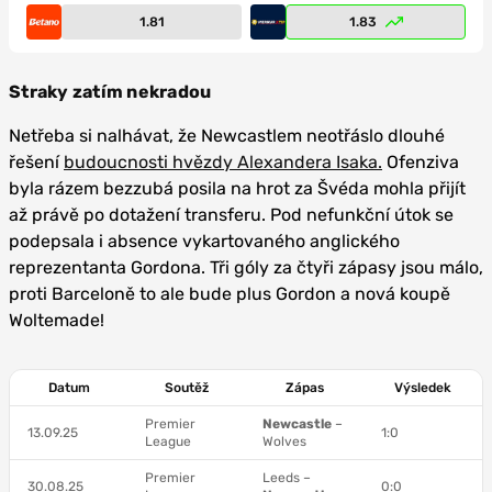
1.81
1.83
Straky zatím nekradou
Netřeba si nalhávat, že Newcastlem neotřáslo dlouhé
řešení
budoucnosti hvězdy Alexandera Isaka.
Ofenziva
byla rázem bezzubá posila na hrot za Švéda mohla přijít
až právě po dotažení transferu. Pod nefunkční útok se
podepsala i absence vykartovaného anglického
reprezentanta Gordona. Tři góly za čtyři zápasy jsou málo,
proti Barceloně to ale bude plus Gordon a nová koupě
Woltemade!
Datum
Soutěž
Zápas
Výsledek
Premier
Newcastle
–
13.09.25
1:0
League
Wolves
Premier
Leeds –
30.08.25
0:0