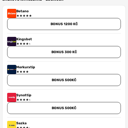
Betano
BONUS 1200 KČ
Kingsbet
BONUS 300 KČ
Merkurxtip
BONUS 500KČ
Synottip
BONUS 500KČ
Sazka