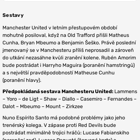
Sestavy
Manchester United v letním přestupovém období
mohutně posiloval, když na Old Trafford přišli Matheus
Cunha, Bryan Mbeumo a Benjamin Šeško. Právě poslední
jmenovaný se v Manchesteru příliš neprosadil a zároveň
do utkání nezasáhne kvůli zranění kolene. Rubén Amorim
bude postrádat i Harryho Maguira (poranění hamstringů)
a s největší pravděpodobností Matheuse Cunhu
(poranění hlavy).
Předpokládaná sestava
Manchesteru United:
Lammens
– Yoro – de Ligt – Shaw – Diallo – Casemiro – Fernandes –
Dalot – Mbeumo – Mount – Zirkzee
Nuno Espírito Santo má podobné problémy jako jeho
trenérský kolega. V zápase proti Red Devils bude
postrádat minimálně trojici hráčů: Lucase Fabianskiho