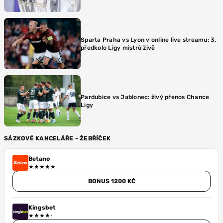
Sparta Praha vs Lyon v online live streamu: 3.
předkolo Ligy mistrů živě
Pardubice vs Jablonec: živý přenos Chance
Ligy
SÁZKOVÉ KANCELÁŘE - ŽEBŘÍČEK
Betano
BONUS 1200 KČ
Kingsbet