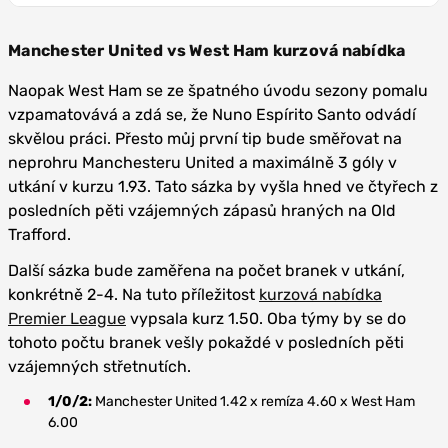
Manchester United vs West Ham
kurzová nabídka
Naopak West Ham se ze špatného úvodu sezony pomalu
vzpamatovává a zdá se, že Nuno Espírito Santo odvádí
skvělou práci. Přesto můj první tip bude směřovat na
neprohru Manchesteru United a maximálně 3 góly v
utkání v kurzu 1.93. Tato sázka by vyšla hned ve čtyřech z
posledních pěti vzájemných zápasů hraných na Old
Trafford.
Další sázka bude zaměřena na počet branek v utkání,
konkrétně 2-4. Na tuto příležitost
kurzová nabídka
Premier League
vypsala kurz 1.50. Oba týmy by se do
tohoto počtu branek vešly pokaždé v posledních pěti
vzájemných střetnutích.
1/0/2:
Manchester United 1.42 x remíza 4.60 x West Ham
6.00