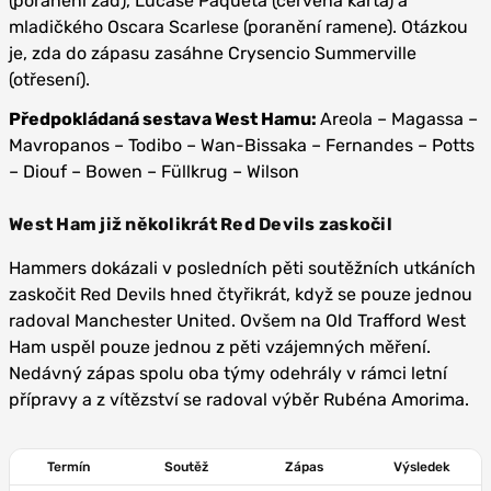
(poranění zad), Lucase Paquetá (červená karta) a
mladičkého Oscara Scarlese (poranění ramene). Otázkou
je, zda do zápasu zasáhne Crysencio Summerville
(otřesení).
Předpokládaná sestava West Hamu:
Areola – Magassa –
Mavropanos – Todibo – Wan-Bissaka – Fernandes – Potts
– Diouf – Bowen – Füllkrug – Wilson
West Ham již několikrát Red Devils zaskočil
Hammers dokázali v posledních pěti soutěžních utkáních
zaskočit Red Devils hned čtyřikrát, když se pouze jednou
radoval Manchester United. Ovšem na Old Trafford West
Ham uspěl pouze jednou z pěti vzájemných měření.
Nedávný zápas spolu oba týmy odehrály v rámci letní
přípravy a z vítězství se radoval výběr Rubéna Amorima.
Termín
Soutěž
Zápas
Výsledek