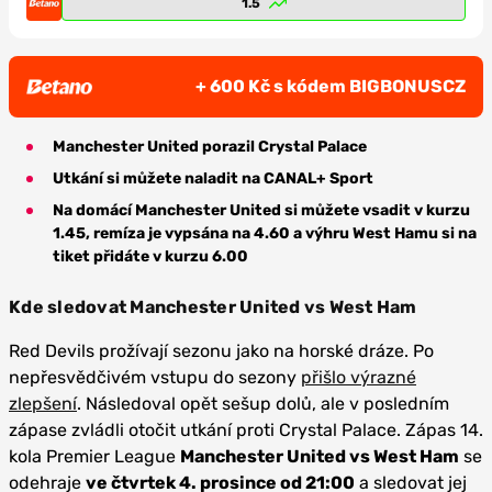
1.5
+ 600 Kč s kódem BIGBONUSCZ
Manchester United porazil Crystal Palace
Utkání si můžete naladit na CANAL+ Sport
Na domácí Manchester United si můžete vsadit v kurzu
1.45, remíza je vypsána na 4.60 a výhru West Hamu si na
tiket přidáte v kurzu 6.00
Kde sledovat Manchester United vs West Ham
Red Devils prožívají sezonu jako na horské dráze. Po
nepřesvědčivém vstupu do sezony
přišlo výrazné
zlepšení
. Následoval opět sešup dolů, ale v posledním
zápase zvládli otočit utkání proti Crystal Palace. Zápas 14.
kola Premier League
Manchester United vs West Ham
se
odehraje
ve čtvrtek 4. prosince od 21:00
a sledovat jej