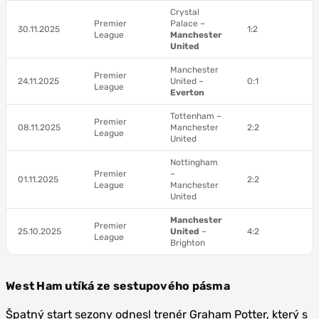
Crystal
Premier
Palace –
30.11.2025
1:2
League
Manchester
United
Manchester
Premier
24.11.2025
United –
0:1
League
Everton
Tottenham –
Premier
08.11.2025
Manchester
2:2
League
United
Nottingham
Premier
–
01.11.2025
2:2
League
Manchester
United
Manchester
Premier
25.10.2025
United
–
4:2
League
Brighton
West Ham utíká ze sestupového pásma
Špatný start sezony odnesl trenér Graham Potter, který s