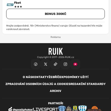
Fbet
BONUS 300KČ
Hrajte zodpovědně. 18+ | Ministerstvo financí varuje: Účastí na hazardní hře může
vzniknout závislost.
Reklama
Copyright © 2017–2026 RUIK.cz
O NÁS
KONTAKTY
ŽEBŘÍČEK
PODMÍNKY UŽITÍ
ZPRACOVÁNÍ OSOBNÍCH ÚDAJŮ A COOKIES
REDAKČNÍ STANDARDY
ARCHIV
PARTNEŘI