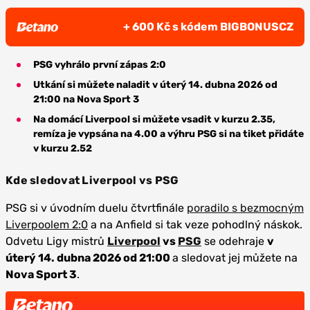
+ 600 Kč s kódem BIGBONUSCZ
PSG vyhrálo první zápas 2:0
Utkání si můžete naladit v úterý 14. dubna 2026 od
21:00 na Nova Sport 3
Na domácí Liverpool si můžete vsadit v kurzu 2.35,
remíza je vypsána na 4.00 a výhru PSG si na tiket přidáte
v kurzu 2.52
Kde sledovat Liverpool vs PSG
PSG si v úvodním duelu čtvrtfinále
poradilo s bezmocným
Liverpoolem 2:0
a na Anfield si tak veze pohodlný náskok.
Odvetu Ligy mistrů
Liverpool
vs
PSG
se odehraje
v
úterý 14. dubna 2026 od 21:00
a sledovat jej můžete na
Nova Sport 3
.