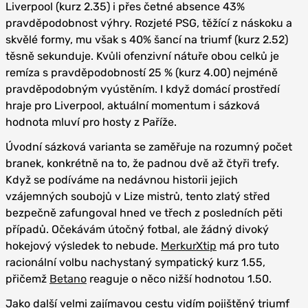
Liverpool (kurz 2.35) i přes četné absence 43%
pravděpodobnost výhry. Rozjeté PSG, těžící z náskoku a
skvělé formy, mu však s 40% šancí na triumf (kurz 2.52)
těsně sekunduje. Kvůli ofenzivní nátuře obou celků je
remíza s pravděpodobností 25 % (kurz 4.00) nejméně
pravděpodobným vyústěním. I když domácí prostředí
hraje pro Liverpool, aktuální momentum i sázková
hodnota mluví pro hosty z Paříže.
Úvodní sázková varianta se zaměřuje na rozumný počet
branek, konkrétně na to, že padnou dvě až čtyři trefy.
Když se podíváme na nedávnou historii jejich
vzájemných soubojů v Lize mistrů, tento zlatý střed
bezpečně zafungoval hned ve třech z posledních pěti
případů. Očekávám útočný fotbal, ale žádný divoký
hokejový výsledek to nebude.
MerkurXtip
má pro tuto
racionální volbu nachystaný sympatický kurz 1.55,
přičemž
Betano
reaguje o něco nižší hodnotou 1.50.
Jako další velmi zajímavou cestu vidím pojištěný triumf