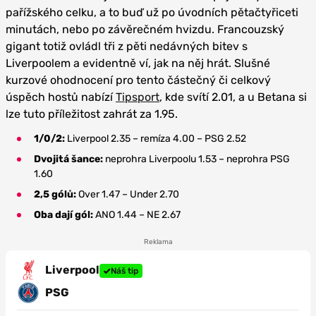
pařížského celku, a to buď už po úvodních pětačtyřiceti
minutách, nebo po závěrečném hvizdu. Francouzský
gigant totiž ovládl tři z pěti nedávných bitev s
Liverpoolem a evidentně ví, jak na něj hrát. Slušné
kurzové ohodnocení pro tento částečný či celkový
úspěch hostů nabízí
Tipsport
, kde svítí 2.01, a u Betana si
lze tuto příležitost zahrát za 1.95.
1/0/2:
Liverpool 2.35 – remíza 4.00 – PSG 2.52
Dvojitá šance:
neprohra Liverpoolu 1.53 – neprohra PSG
1.60
2,5 gólů:
Over 1.47 – Under 2.70
Oba dají gól:
ANO 1.44 – NE 2.67
Reklama
Liverpool
Náš tip
PSG