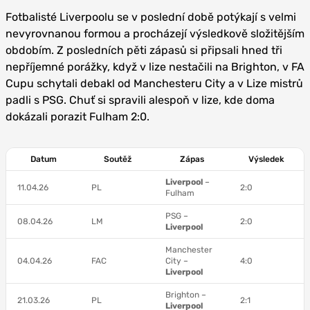
Fotbalisté Liverpoolu se v poslední době potýkají s velmi
nevyrovnanou formou a procházejí výsledkově složitějším
obdobím. Z posledních pěti zápasů si připsali hned tři
nepříjemné porážky, když v lize nestačili na Brighton, v FA
Cupu schytali debakl od Manchesteru City a v Lize mistrů
padli s PSG. Chuť si spravili alespoň v lize, kde doma
dokázali porazit Fulham 2:0.
Datum
Soutěž
Zápas
Výsledek
Liverpool
–
11.04.26
PL
2:0
Fulham
PSG –
08.04.26
LM
2:0
Liverpool
Manchester
04.04.26
FAC
City –
4:0
Liverpool
Brighton –
21.03.26
PL
2:1
Liverpool