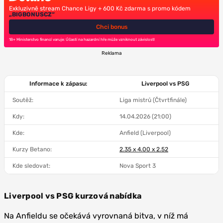
Exkluzivně stream Chance Ligy + 600 Kč zdarma s promo kódem
„BIGBONUSCZ“
Chci bonus
18+ Ministerstvo financí varuje: Účastí na hazardní hře může vzniknout závislost!
Reklama
Informace k zápasu:
Liverpool vs PSG
Soutěž:
Liga mistrů (Čtvrtfinále)
Kdy:
14.04.2026 (21:00)
Kde:
Anfield (Liverpool)
Kurzy Betano:
2.35 x 4.00 x 2.52
Kde sledovat:
Nova Sport 3
Liverpool vs PSG kurzová nabídka
Na Anfieldu se očekává vyrovnaná bitva, v níž má