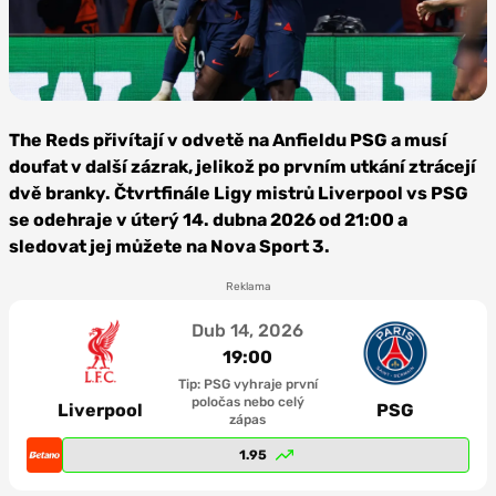
Foto:
Depositphotos
The Reds přivítají v odvetě na Anfieldu PSG a musí
doufat v další zázrak, jelikož po prvním utkání ztrácejí
dvě branky. Čtvrtfinále Ligy mistrů Liverpool vs PSG
se odehraje v úterý 14. dubna 2026 od 21:00 a
sledovat jej můžete na Nova Sport 3.
Reklama
Dub 14, 2026
19:00
Tip: PSG vyhraje první
poločas nebo celý
Liverpool
PSG
zápas
1.95