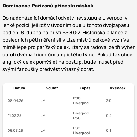
Dominance Pařížanů přinesla náskok
Do nadcházející domácí odvety nevstupuje Liverpool v
lehké pozici, jelikož v úvodním duelu tohoto dvojzápasu
podlehl 8. dubna na hřišti PSG 0:2. Historická bilance z
posledních pěti měření sil v Lize mistrů celkově vyznívá
mírně lépe pro pařížský celek, který se radoval ze tří výher
oproti dvěma triumfům anglického týmu. Pokud tak chce
anglický celek pomýšlet na postup, bude muset před
svými fanoušky předvést výrazný obrat.
Datum
Soutěž
Zápas
Výsledek
PSG
–
08.04.26
LM
2:0
Liverpool
Liverpool –
11.03.25
LM
0:2
PSG
PSG –
05.03.25
LM
0:1
Liverpool