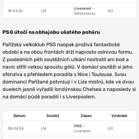
Liverpool
–
18.03.26
LM
4:0
Galatasaray
PSG útočí na obhajobu ušatého poháru
Pařížský velkoklub PSG naopak prožívá fantastické
období a na obou frontách drží naprosto oslnivou formu.
Z posledních pěti soutěžních utkání neztratil ani bod a
navíc střílí velkou spoustu gólů. V domácí soutěži si jeho
ofenziva s přehledem poradila s Nice i Toulouse. Svou
dominanci Pařížané potvrzují i v Lize mistrů, kde ve dvou
duelech jasně vyřadili londýnskou Chelsea a naposledy si
na domácí půdě poradili i s Liverpoolem.
Datum
Soutěž
Zápas
Výsledek
PSG
–
08.04.26
LM
2:0
Liverpool