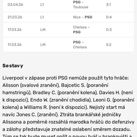
PSG
–
03.04.26
L1
3:1
Toulouse
21.03.26
L1
Nice –
PSG
0:4
Chelsea –
17.03.26
LM
0:3
PSG
PSG
–
11.03.26
LM
5:2
Chelsea
Sestavy
Liverpool v zápase proti PSG nemůže použít tyto hráče:
Alisson (svalové zranění), Bajcetic S. (poranění
hamstringů), Bradley C. (poranění kolena), Davies H. (není
k dispozici), Endo W. (zranění chodidla), Leoni G. (poranění
kolena) a Williams R. (není k dispozici). Nejistý start má
navíc Jones C. (zranění). Ztráta brankářské jedničky
Alissona a poměrně rozsáhlá marodka hráčů do defenzivy
a zálohy představuje znatelné oslabení směrem dozadu.
Tým se tak bude muset opřít o novou tvář v brankovišti a