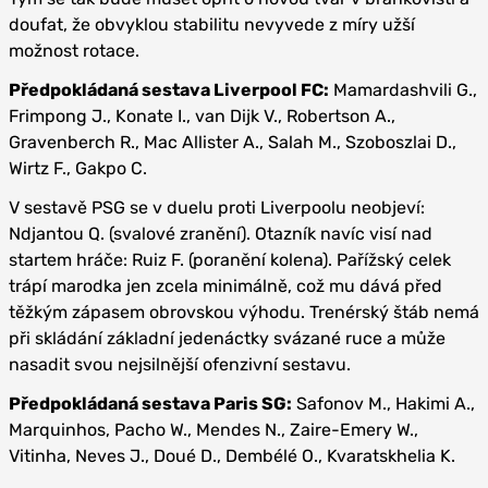
doufat, že obvyklou stabilitu nevyvede z míry užší
možnost rotace.
Předpokládaná sestava Liverpool FC:
Mamardashvili G.,
Frimpong J., Konate I., van Dijk V., Robertson A.,
Gravenberch R., Mac Allister A., Salah M., Szoboszlai D.,
Wirtz F., Gakpo C.
V sestavě PSG se v duelu proti Liverpoolu neobjeví:
Ndjantou Q. (svalové zranění). Otazník navíc visí nad
startem hráče: Ruiz F. (poranění kolena). Pařížský celek
trápí marodka jen zcela minimálně, což mu dává před
těžkým zápasem obrovskou výhodu. Trenérský štáb nemá
při skládání základní jedenáctky svázané ruce a může
nasadit svou nejsilnější ofenzivní sestavu.
Předpokládaná sestava Paris SG:
Safonov M., Hakimi A.,
Marquinhos, Pacho W., Mendes N., Zaire-Emery W.,
Vitinha, Neves J., Doué D., Dembélé O., Kvaratskhelia K.