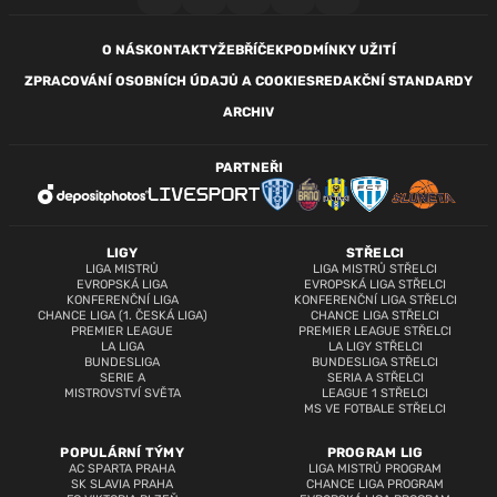
O NÁS
KONTAKTY
ŽEBŘÍČEK
PODMÍNKY UŽITÍ
ZPRACOVÁNÍ OSOBNÍCH ÚDAJŮ A COOKIES
REDAKČNÍ STANDARDY
ARCHIV
PARTNEŘI
LIGY
STŘELCI
LIGA MISTRŮ
LIGA MISTRŮ STŘELCI
EVROPSKÁ LIGA
EVROPSKÁ LIGA STŘELCI
KONFERENČNÍ LIGA
KONFERENČNÍ LIGA STŘELCI
CHANCE LIGA (1. ČESKÁ LIGA)
CHANCE LIGA STŘELCI
PREMIER LEAGUE
PREMIER LEAGUE STŘELCI
LA LIGA
LA LIGY STŘELCI
BUNDESLIGA
BUNDESLIGA STŘELCI
SERIE A
SERIA A STŘELCI
MISTROVSTVÍ SVĚTA
LEAGUE 1 STŘELCI
MS VE FOTBALE STŘELCI
POPULÁRNÍ TÝMY
PROGRAM LIG
AC SPARTA PRAHA
LIGA MISTRŮ PROGRAM
SK SLAVIA PRAHA
CHANCE LIGA PROGRAM