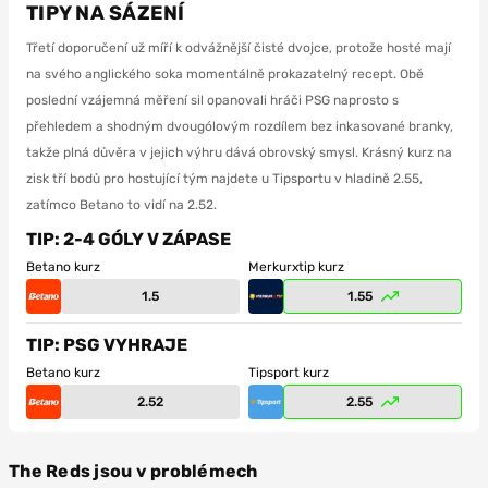
TIPY NA SÁZENÍ
Třetí doporučení už míří k odvážnější čisté dvojce, protože hosté mají
na svého anglického soka momentálně prokazatelný recept. Obě
poslední vzájemná měření sil opanovali hráči PSG naprosto s
přehledem a shodným dvougólovým rozdílem bez inkasované branky,
takže plná důvěra v jejich výhru dává obrovský smysl. Krásný kurz na
zisk tří bodů pro hostující tým najdete u Tipsportu v hladině 2.55,
zatímco Betano to vidí na 2.52.
TIP: 2-4 GÓLY V ZÁPASE
Betano kurz
Merkurxtip kurz
1.5
1.55
TIP: PSG VYHRAJE
Betano kurz
Tipsport kurz
2.52
2.55
The Reds jsou v problémech