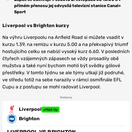
přímém přenosu jej odvysílá televizní stanice Canal+
Sport
Liverpool vs Brighton kurzy
Na výhru Liverpoolu na Anfield Road si můžete vsadit v
kurzu 1.39, na remízu v kurzu 5.00 a na překvapivý triumf
hostujícího celku se nabízí vysoký kurz 6.60. V posledních
čtyřech vzájemných zápasech se vždy prosadily obě
mužstva a také nyní bychom mohli být svědky gólové
přestřelky. V tomto týdnu se ale týmy utkají již podruhé,
ve středu totiž na sebe narazily v rámci osmifinále EFL
Cupu a z postupu se mohl radovat Liverpool.
Reklama
Liverpool
Náš tip
Brighton
LIVERPOOL VS BRIGHTON