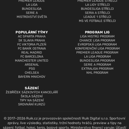
PREMIER LEAGUE
PREMIER LEAGUE STŘELCI
LA LIGA
LA LIGY STŘELCI
BUNDESLIGA
BUNDESLIGA STŘELCI
SERIE A
SERIA A STŘELCI
MISTROVSTVÍ SVĚTA
LEAGUE 1 STŘELCI
MS VE FOTBALE STŘELCI
POPULÁRNÍ TÝMY
PROGRAM LIG
AC SPARTA PRAHA
LIGA MISTRŮ PROGRAM
SK SLAVIA PRAHA
CHANCE LIGA PROGRAM
FC VIKTORIA PLZEŇ
EVROPSKÁ LIGA PROGRAM
FC BANÍK OSTRAVA
KONFERENČNÍ LIGA PROGRAM
REAL MADRID
PREMIER LEAGUE PROGRAM
FC BARCELONA
LA LIGA PROGRAM
MANCHESTER UNITED
BUNDESLIGA PROGRAM
ARSENAL
SERIE A PROGRAM
PSG
EXTRALIGA PROGRAM
CHELSEA
NHL PROGRAM
BAYERN MNICHOV
SÁZENÍ
ŽEBŘÍČEK SÁZKOVÝCH KANCELÁŘÍ
ŠKOLA SÁZENÍ
TIPY NA SÁZENÍ
SROVNÁNÍ KURZŮ
© 2017–2026 Ruik.cz je provozován společností Ruik Digital s.r.o. Sportovní
zprávy, live výsledky, statistiky, tržní hodnoty hráčů, preview a tipy na
sázení: fotbal, hokej, tenis, bojové sporty. Ministerstvo financí varuje: Účastí