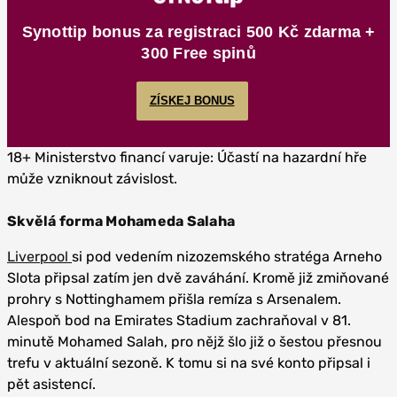
Synottip bonus za registraci 500 Kč zdarma +
300 Free spinů
ZÍSKEJ BONUS
18+ Ministerstvo financí varuje: Účastí na hazardní hře
může vzniknout závislost.
Skvělá forma Mohameda Salaha
Liverpool
si pod vedením nizozemského stratéga Arneho
Slota připsal zatím jen dvě zaváhání. Kromě již zmiňované
prohry s Nottinghamem přišla remíza s Arsenalem.
Alespoň bod na Emirates Stadium zachraňoval v 81.
minutě Mohamed Salah, pro nějž šlo již o šestou přesnou
trefu v aktuální sezoně. K tomu si na své konto připsal i
pět asistencí.