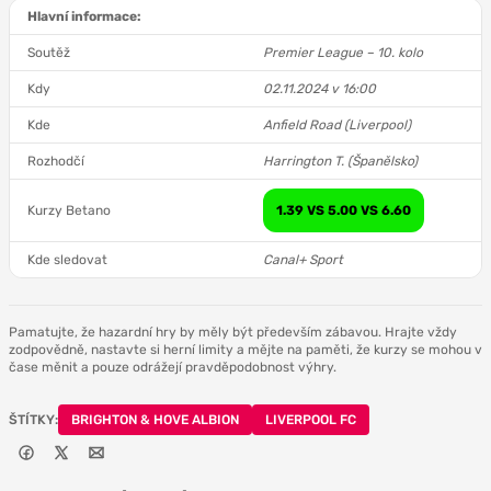
Hlavní informace:
Soutěž
Premier League – 10. kolo
Kdy
02.11.2024 v 16:00
Kde
Anfield Road (Liverpool)
Rozhodčí
Harrington T. (Španělsko)
Kurzy Betano
1.39 VS 5.00 VS 6.60
Kde sledovat
Canal+ Sport
Pamatujte, že hazardní hry by měly být především zábavou. Hrajte vždy
zodpovědně, nastavte si herní limity a mějte na paměti, že kurzy se mohou v
čase měnit a pouze odrážejí pravděpodobnost výhry.
ŠTÍTKY:
BRIGHTON & HOVE ALBION
LIVERPOOL FC