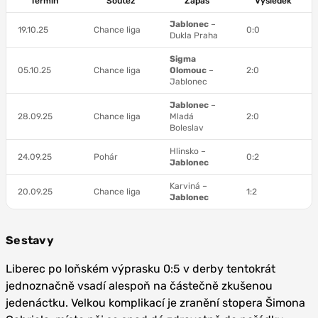
Termín
Soutěž
Zápas
Výsledek
Jablonec
–
19.10.25
Chance liga
0:0
Dukla Praha
Sigma
05.10.25
Chance liga
Olomouc
–
2:0
Jablonec
Jablonec
–
28.09.25
Chance liga
Mladá
2:0
Boleslav
Hlinsko –
24.09.25
Pohár
0:2
Jablonec
Karviná –
20.09.25
Chance liga
1:2
Jablonec
Sestavy
Liberec po loňském výprasku 0:5 v derby tentokrát
jednoznačně vsadí alespoň na částečně zkušenou
jedenáctku. Velkou komplikací je zranění stopera Šimona