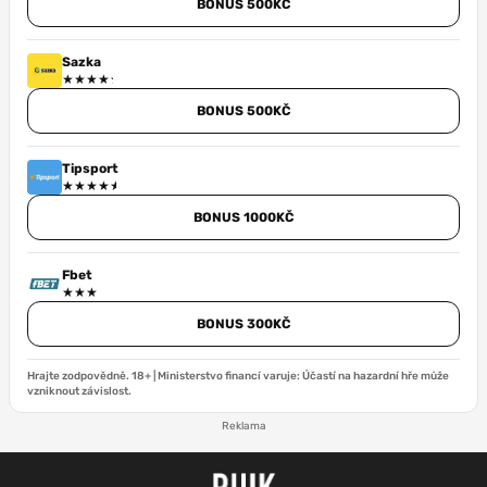
BONUS 500KČ
Sazka
BONUS 500KČ
Tipsport
BONUS 1000KČ
Fbet
BONUS 300KČ
Hrajte zodpovědně. 18+ | Ministerstvo financí varuje: Účastí na hazardní hře může
vzniknout závislost.
Reklama