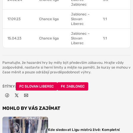
Jablonec
Jablonec –
17.09.23
Chance liga
Slovan
1:1
Liberec
Jablonec –
15.04.23
Chance liga
Slovan
1:1
Liberec
Pamatujte, že hazardní hry by měly být především zábavou. Hrajte vždy
zodpovědně, nastavte si herní limity a mějte na paměti, že kurzy se mohou v
čase měnit a pouze odrážejí pravděpodobnost výhry.
ŠTÍTKY:
FC SLOVAN LIBEREC
FK JABLONEC
MOHLO BY VÁS ZAJÍMAT
Kde sledovat Ligu mistrů živě: Kompletní