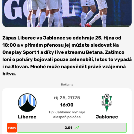
Foto: FC
Slovan
Zápas Liberec vs Jablonec se odehraje 25. října od
Liberec
18:00 a v přímém přenosu jej můžete sledovat Na
Oneplay Sport 1 a díky live streamu Betana. Zatímco
loni o poháry bojovali pouze zelenobílí, letos to vypadá
i na Slovan. Mnohé může napovědět právě vzájemná
bitva.
Reklama
říj 25, 2025
16:00
Tip: Jablonec vyhraje
Liberec
Jablonec
alespoň poločas
2.01