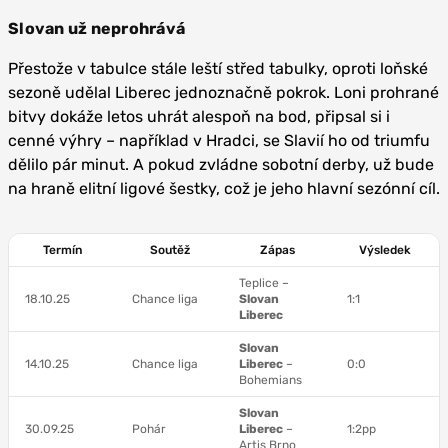
Slovan už neprohrává
Přestože v tabulce stále leští střed tabulky, oproti loňské
sezoně udělal Liberec jednoznačně pokrok. Loni prohrané
bitvy dokáže letos uhrát alespoň na bod, připsal si i
cenné výhry – například v Hradci, se Slavií ho od triumfu
dělilo pár minut. A pokud zvládne sobotní derby, už bude
na hraně elitní ligové šestky, což je jeho hlavní sezónní cíl.
Termín
Soutěž
Zápas
Výsledek
Teplice –
18.10.25
Chance liga
Slovan
1:1
Liberec
Slovan
14.10.25
Chance liga
Liberec
–
0:0
Bohemians
Slovan
30.09.25
Pohár
Liberec
–
1:2pp
Artis Brno