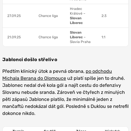
Hradec
Králové –
27.09.25
Chance liga
2:3
Slovan
Liberec
Slovan
21.09.25
Chance liga
Liberec
–
1:1
Slavia Praha
Jablonci došlo střelivo
Předtím klinický útok a pevná obrana,
po odchodu
Michala Berana do Olomouce
už platí spíše jen to druhé.
Jablonec nedal dvě kola gól a najít cestu do defenzivy
Slovanu nebude sranda. Zároveň ve čtyřech z minulých
pěti zápasů Jablonce platilo, že minimálně jeden z
mančaftů nedokázal dát gól. Posledně s Duklou se netrefil
dokonce nikdo.