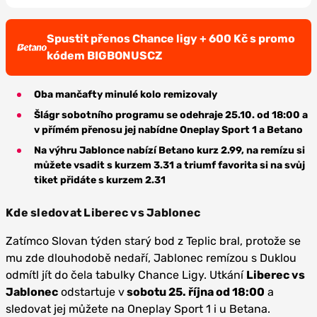
Spustit přenos Chance ligy + 600 Kč s promo
kódem BIGBONUSCZ
Oba mančafty minulé kolo remizovaly
Šlágr sobotního programu se odehraje 25.10. od 18:00 a
v přímém přenosu jej nabídne Oneplay Sport 1 a Betano
Na výhru Jablonce nabízí Betano kurz 2.99, na remízu si
můžete vsadit s kurzem 3.31 a triumf favorita si na svůj
tiket přidáte s kurzem 2.31
Kde sledovat Liberec vs Jablonec
Zatímco Slovan týden starý bod z Teplic bral, protože se
mu zde dlouhodobě nedaří, Jablonec remízou s Duklou
odmítl jít do čela tabulky Chance Ligy. Utkání
Liberec vs
Jablonec
odstartuje v
sobotu 25. října od 18:00
a
sledovat jej můžete na Oneplay Sport 1 i u Betana.