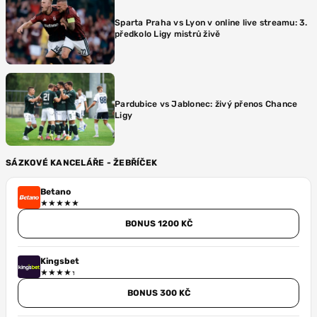
Sparta Praha vs Lyon v online live streamu: 3.
předkolo Ligy mistrů živě
Pardubice vs Jablonec: živý přenos Chance
Ligy
SÁZKOVÉ KANCELÁŘE - ŽEBŘÍČEK
Betano
BONUS 1200 KČ
Kingsbet
BONUS 300 KČ