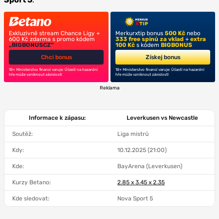
Exkluzivně stream Chance Ligy +
Merkurxtip bonus
500 Kč
nebo
600 Kč zdarma s promo kódem
333 free spinů za vklad
+
extra
„BIGBONUSCZ“
100 Kč
s kódem
BIGBONUS
Chci bonus
Získej bonus
18+ Ministerstvo financí varuje: Účastí na hazardní
18+ Ministerstvo financí varuje: Účastí na hazardní
hře může vzniknout závislost!
hře může vzniknout závislost!
Reklama
Informace k zápasu:
Leverkusen vs Newcastle
Soutěž:
Liga mistrů
Kdy:
10.12.2025 (21:00)
Kde:
BayArena (Leverkusen)
Kurzy Betano:
2.85 x 3.45 x 2.35
Kde sledovat:
Nova Sport 5