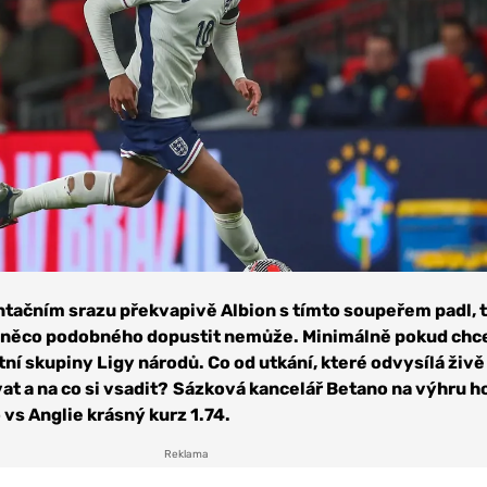
tačním srazu překvapivě Albion s tímto soupeřem padl, 
něco podobného dopustit nemůže. Minimálně pokud chce
tní skupiny Ligy národů. Co od utkání, které odvysílá živě
at a na co si vsadit?
Sázková kancelář Betano na výhru h
 vs Anglie krásný kurz 1.74.
Reklama