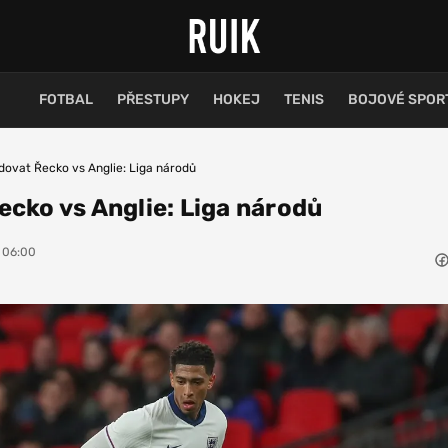
FOTBAL
PŘESTUPY
HOKEJ
TENIS
BOJOVÉ SPOR
dovat Řecko vs Anglie: Liga národů
ecko vs Anglie: Liga národů
, 06:00