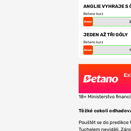
ANGLIE VYHRAJE S 
Betano kurz
JEDEN AŽ TŘI GÓLY
Betano kurz
Ex
18+ Ministerstvo financí
Těžké cokoli odhadov
Pouštět se do predikce 
Tuchelem neviděli. Záro