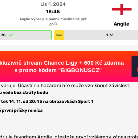
Lis 1, 2024
18:45
Anglie vyhraje a padne maximálně pět
Anglie
gólů
1.78
1.76
kluzivně stream Chance Ligy + 600 Kč zdarma
s promo kódem "BIGBONUSCZ"
 varuje: Účastí na hazardní hře může vzniknout závislost.
u vede bez ztráty bodu
rtek 14. 11. od 20:45 na obrazovkách Sport 1
ě první příčky remíza
dru je favoritem Anglie, přestože první vzájemný zápas proh