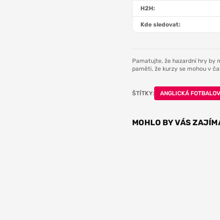
H2H:
Kde sledovat:
Pamatujte, že hazardní hry by 
paměti, že kurzy se mohou v ča
ŠTÍTKY:
ANGLICKÁ FOTBALO
MOHLO BY VÁS ZAJÍM