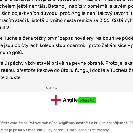
elem ještě nehrála. Betano ji nabízí v poměrně lákavém 
dalších objektivních důvodů, proč Anglie není takový favorit. 
mácím stačí k jistotě prvního místa remíza za 3.56. Čistá vý
 4.9.
 Tuchela čeká těžký první zápas nové éry. Na bouřlivé půdě
jsou po čtyřech kolech stoprocentní, i proto čekám sice v
mnoho gólů.
é úspěchy vždy stavěl právě na pevné obraně. Proto je lák
s nulou, přestože Řekové do útoku fungují dobře a Tuchela č
itě zkuste!
Reklama
Anglie
Náš tip
E
ů. Očekávám, že se Řekové pokusí na Angličany naskočit a hru jim znepříjemnit. 
míza je posouvá mezi elitu Ligy národů. Proto jeden až tři zásahy.