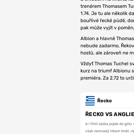
trenérem Thomasem Tuch
1.74. Je tu ale několik 
bouřlivé řecké půdě, do
pak může vyjít v poměru
Albion a hlavně Thomase
nebude zadarmo, Řekové 
hostů, ale zároveň ne 
Vždyť Thomas Tuchel sv
kurz na triumf Albionu 
premiéra. Za 2.72 to urč
Řecko
ŘECKO VS ANGLI
A i třetí sázka půjde do gól
však nemusejí nikam hnát, re